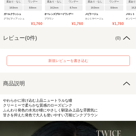
度あり・なし
ワンデー
度あり・なし
ワンデー
度あり・なし
ワンデー
度あり
14.0mm
8.6mm
14.2mm
8.7mm
14.0mm
8.6mm
14.
ガールクラッシュ
オーレンズ グローイワンデー
メビラージュ
メロット
グラビティアッシュ
ブラウン
カシミヤベージュ
オンリー
¥1,760
¥1,760
¥1,760
レビュー(0件)
(0)
新規レビューを書き込む
商品説明
やわらかに溶け込む上品ニュートラルな瞳
クリーミーで柔らかな質感のローズピンク
ふんわり発色の水光が瞳にやさしく馴染み上品な雰囲気に
甘さを抑えた発色で大人も使いやすい万能ピンクブラウン