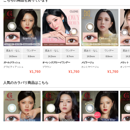
こちらの商品も買っています
度あり・なし
ワンデー
度あり・なし
ワンデー
度あり・なし
ワンデー
度あり
14.0mm
8.6mm
14.2mm
8.7mm
14.0mm
8.6mm
14.
ガールクラッシュ
オーレンズ グローイワンデー
メビラージュ
メロット
グラビティアッシュ
ブラウン
カシミヤベージュ
オンリー
¥1,760
¥1,760
¥1,760
人気のカラバリ商品はこちら