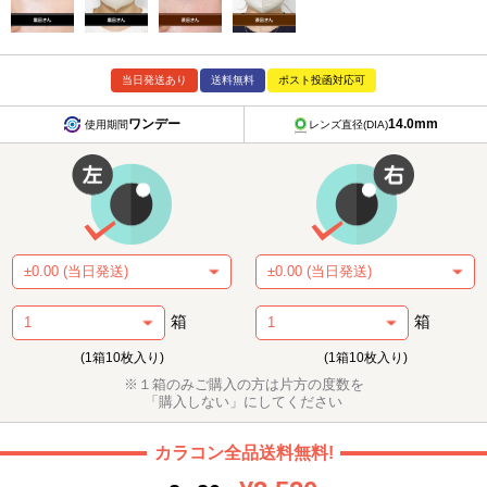
当日発送あり
送料無料
ポスト投函対応可
ワンデー
14.0mm
使用期間
レンズ直径(DIA)
箱
箱
(1箱10枚入り)
(1箱10枚入り)
※１箱のみご購入の方は片方の度数を
「購入しない」にしてください
カラコン全品送料無料!