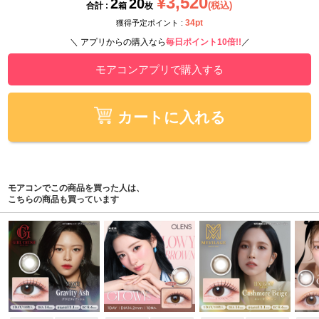
¥3,520
2
20
(税込)
合計 :
箱
枚
34pt
獲得予定ポイント :
＼ アプリからの購入なら
毎日ポイント10倍!!
／
モアコンアプリで購入する
カートに入れる
モアコンでこの商品を買った人は、
こちらの商品も買っています