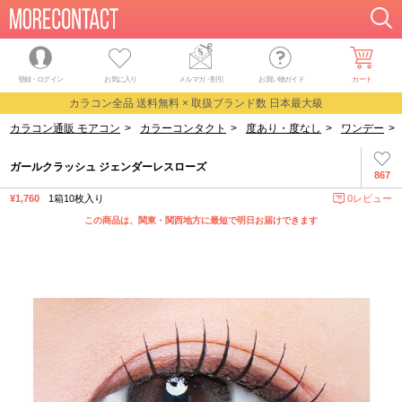
登録・ログイン
お気に入り
メルマガ
・
割引
お買い物ガイド
カート
カラコン全品 送料無料 × 取扱ブランド数 日本最大級
カラコン通販 モアコン
>
カラーコンタクト
>
度あり・度なし
>
ワンデー
>
ガールクラッシュ ジェンダーレスローズ
867
¥1,760
1箱10枚入り
0レビュー
この商品は、関東・関西地方に最短で明日お届けできます