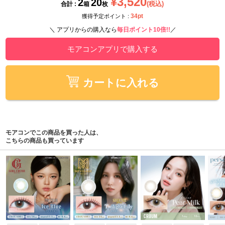
¥3,520
2
20
(税込)
合計 :
箱
枚
34pt
獲得予定ポイント :
＼ アプリからの購入なら
毎日ポイント10倍!!
／
モアコンアプリで購入する
カートに入れる
モアコンでこの商品を買った人は、
こちらの商品も買っています