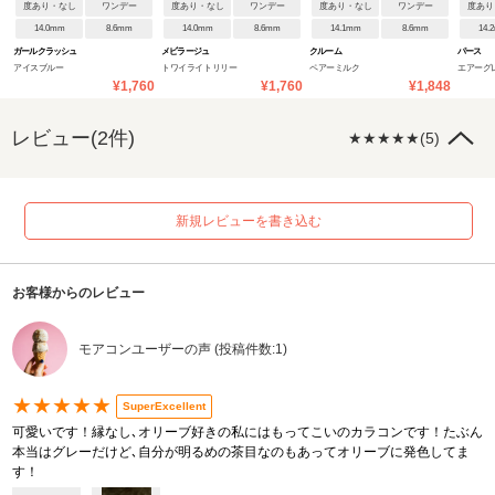
度あり・なし
ワンデー
度あり・なし
ワンデー
度あり・なし
ワンデー
度あり
14.0mm
8.6mm
14.0mm
8.6mm
14.1mm
8.6mm
14.
ガールクラッシュ
メビラージュ
クルーム
パース
アイスブルー
トワイライトリリー
ペアーミルク
エアーグ
¥1,760
¥1,760
¥1,848
レビュー(2件)
★★★★★(5)
新規レビューを書き込む
お客様からのレビュー
モアコンユーザーの声 (投稿件数:1)
★★★★★
SuperExcellent
可愛いです！縁なし､オリーブ好きの私にはもってこいのカラコンです！たぶん
本当はグレーだけど､自分が明るめの茶目なのもあってオリーブに発色してま
す！