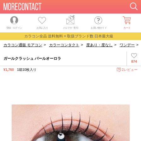
登録・ログイン
お気に入り
メルマガ
・
割引
お買い物ガイド
カート
カラコン全品 送料無料 × 取扱ブランド数 日本最大級
カラコン通販 モアコン
>
カラーコンタクト
>
度あり・度なし
>
ワンデー
>
ガールクラッシュ パールオーロラ
874
¥1,760
1箱10枚入り
2レビュー