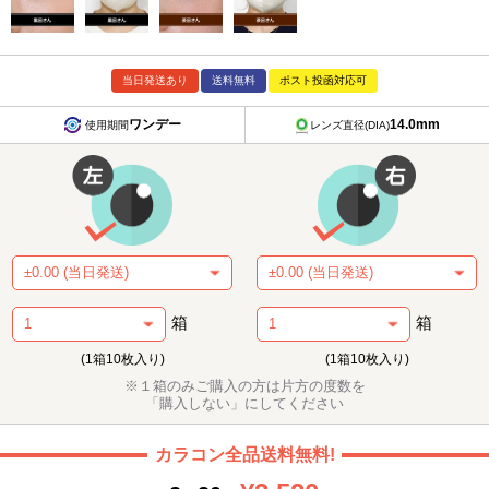
当日発送あり
送料無料
ポスト投函対応可
ワンデー
14.0mm
使用期間
レンズ直径(DIA)
箱
箱
(1箱10枚入り)
(1箱10枚入り)
※１箱のみご購入の方は片方の度数を
「購入しない」にしてください
カラコン全品送料無料!