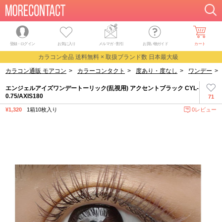
登録・ログイン
お気に入り
メルマガ
・
割引
お買い物ガイド
カート
カラコン全品 送料無料 × 取扱ブランド数 日本最大級
カラコン通販 モアコン
>
カラーコンタクト
>
度あり・度なし
>
ワンデー
>
エンジェルアイズワンデートーリック(乱視用) アクセントブラック CYL-
0.75/AXIS180
71
¥1,320
1箱10枚入り
0レビュー