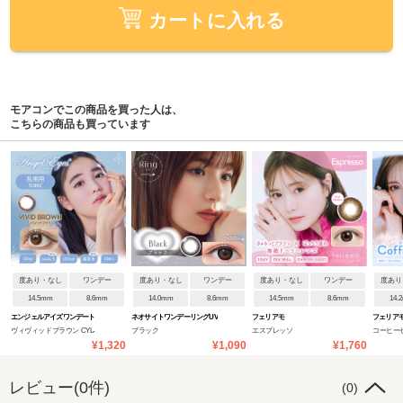
カートに入れる
モアコンでこの商品を買った人は、
こちらの商品も買っています
度あり・なし
ワンデー
度あり・なし
ワンデー
度あり・なし
ワンデー
度あり
14.5mm
8.6mm
14.0mm
8.6mm
14.5mm
8.6mm
14.
エンジェルアイズワンデート
ネオサイトワンデーリングUV
フェリアモ
フェリアモ
ヴィヴィッドブラウン CYL-
ブラック
エスプレッソ
コーヒーゼ
ーリック(乱視用)
用)
¥1,320
¥1,090
¥1,760
0.75/AXIS180
0.75/AXIS1
レビュー(0件)
(0)