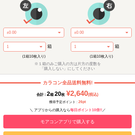
箱
箱
(1箱10枚入り)
(1箱10枚入り)
※１箱のみご購入の方は片方の度数を
「購入しない」にしてください
カラコン全品送料無料!
¥2,640
2
20
(税込)
合計 :
箱
枚
26pt
獲得予定ポイント :
＼ アプリからの購入なら
毎日ポイント10倍!!
／
モアコンアプリで購入する