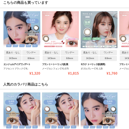
こちらの商品も買っています
度あり・なし
ワンデー
度あり・なし
ワンデー
度あり・なし
ワンデー
度あり
14.5mm
8.6mm
14.5mm
8.6mm
14.2mm
8.6mm
14.
エンジェルアイズワンデート
フランミー トーリック(乱視
モラク トーリック(乱視用)
フランミー
アクセントブラック CYL-
メープルシフォン CYL-0.75
ダズルグレー CYL-1.25
メープルシフ
ーリック(乱視用)
用)
用)
¥1,320
¥1,815
¥1,760
0.75/AXIS180
人気のカラバリ商品はこちら