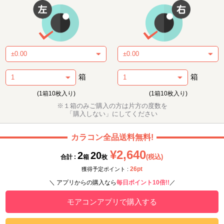
箱
箱
(1箱10枚入り)
(1箱10枚入り)
※１箱のみご購入の方は片方の度数を
「購入しない」にしてください
カラコン全品送料無料!
¥2,640
2
20
(税込)
合計 :
箱
枚
26pt
獲得予定ポイント :
＼ アプリからの購入なら
毎日ポイント10倍!!
／
モアコンアプリで購入する