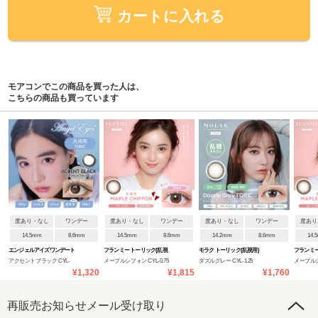
カートに入れる
モアコンでこの商品を買った人は、
こちらの商品も買っています
度あり・なし
ワンデー
度あり・なし
ワンデー
度あり・なし
ワンデー
度あり
14.5mm
8.6mm
14.5mm
8.6mm
14.2mm
8.6mm
14.
エンジェルアイズワンデート
フランミー トーリック(乱視
モラク トーリック(乱視用)
フランミー
アクセントブラック CYL-
メープルシフォン CYL-0.75
ダズルグレー CYL-1.25
メープルシフ
ーリック(乱視用)
用)
用)
¥1,320
¥1,815
¥1,760
0.75/AXIS180
再販売お知らせメール受け取り