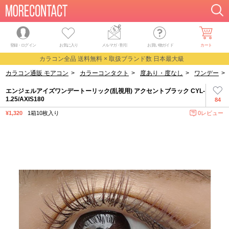
登録・ログイン
お気に入り
メルマガ
・
割引
お買い物ガイド
カート
カラコン全品 送料無料 × 取扱ブランド数 日本最大級
カラコン通販 モアコン
>
カラーコンタクト
>
度あり・度なし
>
ワンデー
>
エンジェルアイズワンデートーリック(乱視用) アクセントブラック CYL-
1.25/AXIS180
84
¥1,320
1箱10枚入り
0レビュー