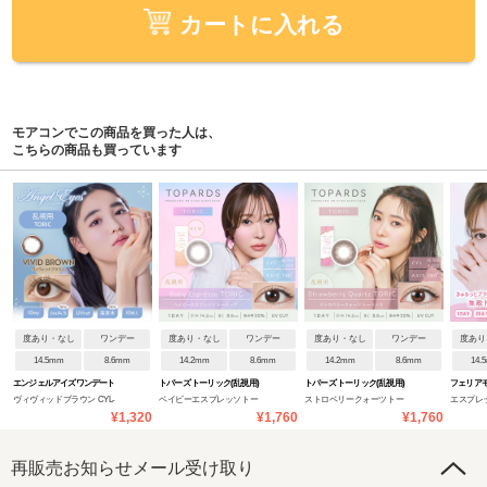
カートに入れる
モアコンでこの商品を買った人は、
こちらの商品も買っています
度あり・なし
ワンデー
度あり・なし
ワンデー
度あり・なし
ワンデー
度あり
14.5mm
8.6mm
14.2mm
8.6mm
14.2mm
8.6mm
14.
エンジェルアイズワンデート
トパーズ トーリック(乱視用)
トパーズ トーリック(乱視用)
フェリア
ヴィヴィッドブラウン CYL-
ベイビーエスプレッソトー
ストロベリークォーツトー
エスプレ
ーリック(乱視用)
¥1,320
¥1,760
¥1,760
1.25/AXIS180
リック CYL-0.75
リック CYL-0.75
再販売お知らせメール受け取り