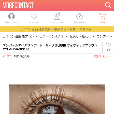
登録・ログイン
お気に入り
メルマガ
・
割引
お買い物ガイド
カート
カラコン全品 送料無料 × 取扱ブランド数 日本最大級
カラコン通販 モアコン
>
カラーコンタクト
>
度あり・度なし
>
ワンデー
>
エンジェルアイズワンデートーリック(乱視用) ヴィヴィッドブラウン
CYL-0.75/AXIS180
54
¥1,320
1箱10枚入り
0レビュー