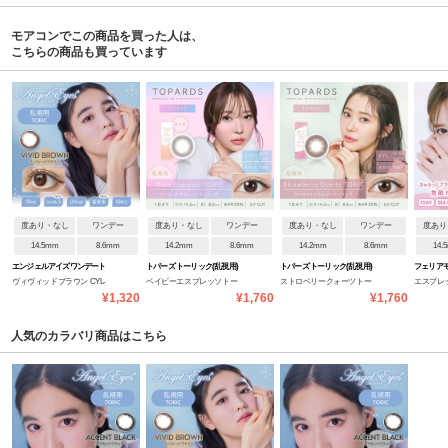
モアコンでこの商品を買った人は、
こちらの商品も買っています
度あり・なし
ワンデー
度あり・なし
ワンデー
度あり・なし
ワンデー
度あり
14.5mm
8.6mm
14.2mm
8.6mm
14.2mm
8.6mm
14.
エンジェルアイズワンデート
トパーズ トーリック(乱視用)
トパーズ トーリック(乱視用)
フェリア
ヴィヴィッドブラウン CYL-
ベイビーエスプレッソトー
ストロベリークォーツトー
エスプレ
ーリック(乱視用)
¥1,320
¥1,760
¥1,760
1.25/AXIS180
リック CYL-0.75
リック CYL-0.75
人気のカラバリ商品はこちら