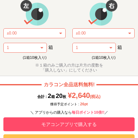
箱
箱
(1箱10枚入り)
(1箱10枚入り)
※１箱のみご購入の方は片方の度数を
「購入しない」にしてください
カラコン全品送料無料!
¥2,640
2
20
(税込)
合計 :
箱
枚
26pt
獲得予定ポイント :
＼ アプリからの購入なら
毎日ポイント10倍!!
／
モアコンアプリで購入する