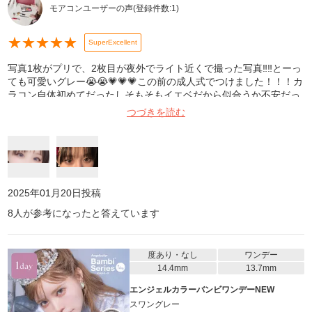
モアコンユーザーの声
(登録件数:
1
)
★
★
★
★
★
SuperExcellent
写真1枚がプリで、2枚目が夜外でライト近くで撮った写真‼️‼️とーっ
ても可愛いグレー😭😭💗💗💗この前の成人式でつけました！！！カ
ラコン自体初めてだったしそもそもイエベだから似合うか不安だっ
たけど、どちゃくそ可愛くてよかった(=^^=)室内でも見ても割と白
つづきを読む
っぽいグレーっぽい感じに見えるから、イエベはメイクちょっと変
えた方が浮かないかも！！！着色直径もあんまりわからんまま買っ
たけどデッケー‼️とは思わなかった！あとこれは合わないのかわか
んないけど視界にずっとカラコンの色？被っててずっと視界白っぽ
かったWWWWWWみんなは眼科行ってから買った方がいい^_^︎
2025年01月20日
投稿
8
人が参考になったと答えています
度あり・なし
ワンデー
14.4mm
13.7mm
エンジェルカラーバンビワンデーNEW
スワングレー