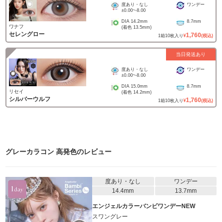
度あり・なし
ワンデー
±0.00
~
-8.00
DIA
14.2mm
8.7mm
ワナフ
(着色
13.5mm
)
セレングロー
1,760
1
箱
10
枚入り
¥
(税込)
当日発送あり
度あり・なし
ワンデー
±0.00
~
-8.00
DIA
15.0mm
8.7mm
リセイ
(着色
14.2mm
)
シルバーウルフ
1,760
1
箱
10
枚入り
¥
(税込)
グレーカラコン 高発色
のレビュー
度あり・なし
ワンデー
14.4mm
13.7mm
エンジェルカラーバンビワンデーNEW
スワングレー