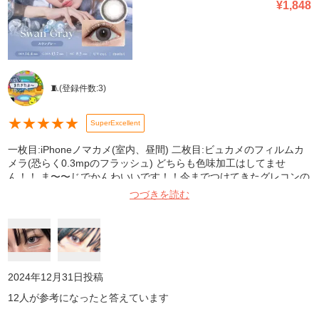
¥
1,848
🧵
(登録件数:
3
)
★
★
★
★
★
SuperExcellent
一枚目:iPhoneノマカメ(室内、昼間) 二枚目:ビュカメのフィルムカ
メラ(恐らく0.3mpのフラッシュ) どちらも色味加工はしてませ
ん！！ ま〜〜じでかんわいいです！！今までつけてきたグレコンの
中で1可愛いですね…… •青っぽすぎず、きれーにグレーど真ん中っ
つづきを読む
て感じの色です。スモーキーなメイクを合わせるとつよつよな女の
子になれるし、逆にピンクやブラウンなどのちょっと甘いメイクを
合わせると一気にドール感が出てくれる優秀グレーです！！友だち
にも「お人形さんみたいなカラコンだね」とお褒めいただきました
💪 •サイズ感はちょうどよくて、大きすぎず小さすぎず👍 縁が絶妙
で、綺麗に瞳を強調してくれる感じなのがとってもお気に入りです
2024年12月31日
投稿
🫶 •個人的に二枚目のようにフラッシュなどの光源の近くで撮ると
12
人が参考になったと答えています
白っぽく色が抜けるのが現実離れしたかわいさが出るところが気に
入ってるので、よくフラッシュで写真撮る方や、二次元っぽい写り