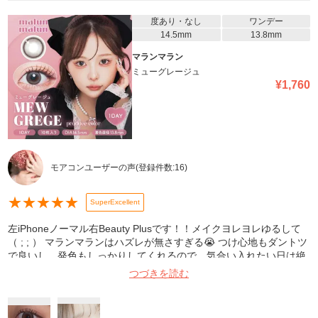
度あり・なし
ワンデー
14.5mm
13.8mm
マランマラン
ミューグレージュ
¥
1,760
モアコンユーザーの声
(登録件数:
16
)
★
★
★
★
★
SuperExcellent
左iPhoneノーマル右Beauty Plusです！！メイクヨレヨレゆるして
（ ; ; ） マランマランはハズレが無さすぎる😭 つけ心地もダントツ
で良いし、発色もしっかりしてくれるので、気合い入れたい日は絶
対つけてます👌🏻♡ ただ、ミューグレージュは、他に比べて体感小さ
つづきを読む
いように感じました、着色直径は他と変わらないけど、、個人的
に！です もう本当に可愛いのでみんな買って欲しい🥲マランマラン
だいすきです、、🥲