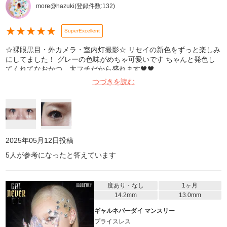
more@hazuki
(登録件数:
132
)
★
★
★
★
★
SuperExcellent
☆裸眼黒目・外カメラ・室内灯撮影☆ リセイの新色をずっと楽しみ
にしてました！ グレーの色味がめちゃ可愛いです ちゃんと発色し
てくれてなおかつ、太フチだから盛れます🖤🖤
つづきを読む
2025年05月12日
投稿
5
人が参考になったと答えています
度あり・なし
1ヶ月
14.2mm
13.0mm
ギャルネバーダイ マンスリー
プライスレス