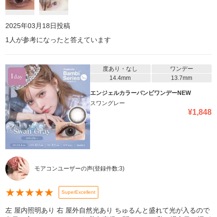
2025年03月18日
投稿
1
人が参考になったと答えています
度あり・なし
ワンデー
14.4mm
13.7mm
エンジェルカラーバンビワンデーNEW
スワングレー
¥
1,848
モアコンユーザーの声
(登録件数:
3
)
★
★
★
★
★
SuperExcellent
左 屋内照明あり 右 屋外自然光あり ちゅるんと盛れて光が入るので