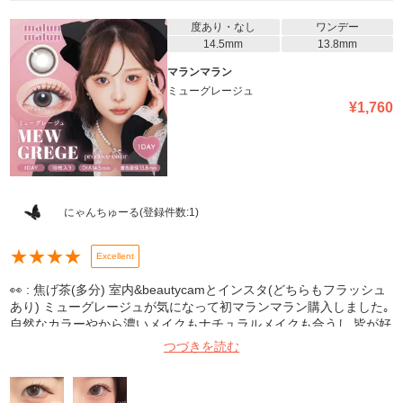
にしてみたい方おすすめです〜〜！！！ 着け心地も特に問題なかっ
たので、迷ってる方ぜひ買ってみて下さい虜になります👍👍👍
度あり・なし
ワンデー
14.5mm
13.8mm
マランマラン
ミューグレージュ
¥
1,760
にゃんちゅーる
(登録件数:
1
)
★
★
★
★
Excellent
👀 : 焦げ茶(多分) 室内&beautycamとインスタ(どちらもフラッシュ
あり) ミューグレージュが気になって初マランマラン購入しました｡
自然なカラーやから濃いメイクもナチュラルメイクも合うし 皆が好
きなうるちゅる瞳になれる！ 標準カメラかbeautycamで撮るならフ
つづきを読む
ラッシュして 撮った方が可愛く写るかなって個人的に思いました
~！ インスタは使用するフィルターによって印象変わるかも...？ グ
レーカラコン初めてするけどド派手なのはしたくない！とか発色少