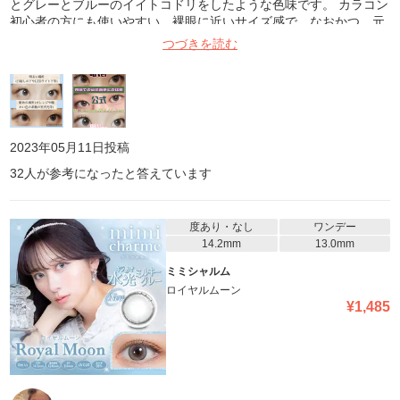
とグレーとブルーのイイトコドリをしたような色味です。 カラコン
初心者の方にも使いやすい、裸眼に近いサイズ感で、なおかつ、元
の瞳の色を活かせるデザインのため、瞳に馴染みやすく感じまし
つづきを読む
た。ハイライトの入ったレンズは、他のタイプのレンズと比べて、
瞳にツヤ感や立体感が出るので、奥目の方や一重、奥二重の方等、
瞳の印象が弱くなりがちな方にもオススメです。ただ、唯一、瞬き
等によってレンズがぐるぐる回ってしまうことによって、ハイライ
トの位置が移動してしまうため、どうしても違和感が生まれてしま
う、という大きな難点がありました。ですが、このレンズには、ハ
2023年05月11日
投稿
イライトが2つ入っているので、位置の変化も全体的な違和感もほ
32
人が参考になったと答えています
とんど感じませんでした！ 水光レンズが好きだけど、ハイライト
の位置が変わってしまうのが気になっている、という方には特にオ
ススメします！ ただ、瞳が乾燥してしまったり、充血してしまった
りと、着用時の使用感の悪さが少し気になってしまいました。コン
度あり・なし
ワンデー
タクトレンズの装着液を付けて使用してみると、だいぶ違和感を減
14.2mm
13.0mm
らすことが出来たので、そういったツールと併せて使うと、心地よ
ミミシャルム
く使用出来そうです！ それらを差し引いても、他にはない素敵なレ
ロイヤルムーン
ンズデザインなので、リピートしたいと思いました！個人の感想で
¥
1,485
すので、ご参考までに。※写真の画質が悪く、分かりづらくすみま
せん(_ _)