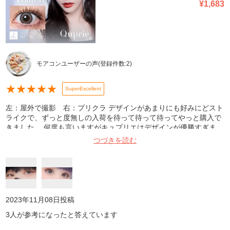
¥
1,683
モアコンユーザーの声
(登録件数:
2
)
★
★
★
★
★
SuperExcellent
左：屋外で撮影 右：プリクラ デザインがあまりにも好みにどスト
ライクで、ずっと度無しの入荷を待って待って待ってやっと購入で
きました。 何度も言いますがキュプリエはデザインが優勝すぎま
す。 グレコンが好きすぎていろんなグレコンを試してきましたが、
つづきを読む
これが1番かっこよくてかわいくておしゃれ。 どんなメイクにもフ
ァッションにも合いすぎて、 鬼リピ間違いなしです。最高の出会い
に感謝😭
2023年11月08日
投稿
3
人が参考になったと答えています