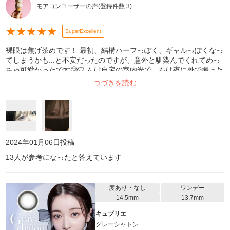
モアコンユーザーの声
(登録件数:
3
)
★
★
★
★
★
SuperExcellent
裸眼は焦げ茶めです！ 最初、結構ハーフっぽく、ギャルっぽくなっ
てしまうかも...と不安だったのですが、意外と馴染んでくれてめっ
ちゃ可愛かったです🥲🤍 左は自宅の室内光で、右は夜に外で撮った
写真で、どちらもiPhoneノーマルカメラです🙌🏻 すごく乾燥すると
つづきを読む
いう感じもなく、着けやすかったのでリピートします!! ただ、すご
く目に光が入ったりするとかなりギャルっぽくなるなと言う印象で
した、、 私は普段あまり目に光が入らず、フラッシュで撮ることも
あまりないので、満足してます🫶🏻
2024年01月06日
投稿
13
人が参考になったと答えています
度あり・なし
ワンデー
14.5mm
13.7mm
キュプリエ
グレーシャトン