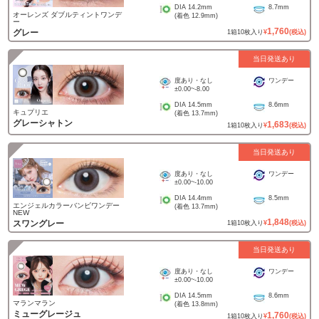
DIA
14.2mm
8.7mm
オーレンズ ダブルティントワンデ
(着色
12.9mm
)
ー
1,760
グレー
1
箱
10
枚入り
¥
(税込)
当日発送あり
度あり・なし
ワンデー
±0.00
~
-8.00
DIA
14.5mm
8.6mm
キュプリエ
(着色
13.7mm
)
グレーシャトン
1,683
1
箱
10
枚入り
¥
(税込)
当日発送あり
度あり・なし
ワンデー
±0.00
~
-10.00
DIA
14.4mm
8.5mm
エンジェルカラーバンビワンデー
(着色
13.7mm
)
NEW
1,848
スワングレー
1
箱
10
枚入り
¥
(税込)
当日発送あり
度あり・なし
ワンデー
±0.00
~
-10.00
DIA
14.5mm
8.6mm
マランマラン
(着色
13.8mm
)
ミューグレージュ
1,760
1
箱
10
枚入り
¥
(税込)