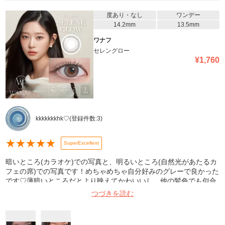
度あり・なし
ワンデー
14.2mm
13.5mm
ワナフ
セレングロー
¥
1,760
kkkkkkkhk♡
(登録件数:
3
)
★
★
★
★
★
SuperExcellent
暗いところ(カラオケ)での写真と、明るいところ(自然光があたるカ
フェの席)での写真です！めちゃめちゃ自分好みのグレーで良かった
です♡薄暗いところだとより映えてかわいいし、他の髪色でも似合
いそうなグレーでかわちいです。自分的にも友達からも激良だった
つづきを読む
のでまた買いたいと思いました♡ただ、カーブが0.3違うんですが、
やわからめのカラコンだからか、あんまりずれないしゴロゴロしな
くて幸でした😭