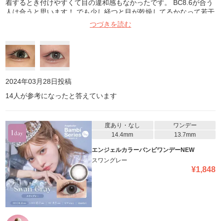
着するとき付けやすくて目の違和感もなかったです。 BC8.6が合う
人は合うと思います！ でも少し経つと目が乾燥してるかなって若干
感じたので、長時間つける際は目薬が必要なのかもしれないです。
つづきを読む
黒目よりも漆黒！っていう方がしっくりくるくらいの黒目なのです
が、遠目から見てもしっかり発色してくれました。 自然光の写真が
分かりやすいと思いますが、目がほんとちゅるちゅるになってめっ
ちゃ可愛いです！ 奥目なので太縁は目に光が入るか心配だったので
すが、光も入ってくれてました。
2024年03月28日
投稿
14
人が参考になったと答えています
度あり・なし
ワンデー
14.4mm
13.7mm
エンジェルカラーバンビワンデーNEW
スワングレー
¥
1,848