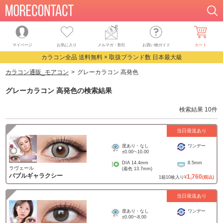
マイページ
お気に入り
メルマガ・割引
お買い物ガイド
カート
カラコン全品 送料無料 × 取扱ブランド数 日本最大級
カラコン通販_モアコン
グレーカラコン 高発色
グレーカラコン 高発色
の検索結果
検索結果
10
件
当日発送あり
度あり・なし
ワンデー
±0.00
~
-10.00
DIA
14.4mm
8.5mm
ラヴェール
(着色
13.7mm
)
バブルギャラクシー
1,760
1
箱
10
枚入り
¥
(税込)
当日発送あり
度あり・なし
ワンデー
±0.00
~
-8.00