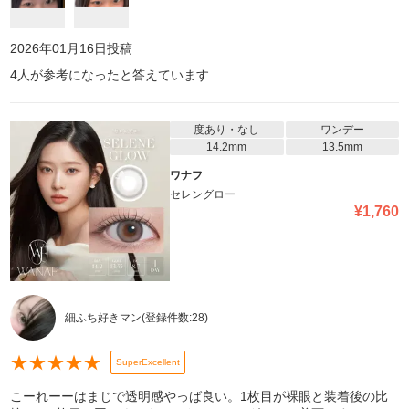
2026年01月16日
投稿
4
人が参考になったと答えています
度あり・なし
ワンデー
14.2mm
13.5mm
ワナフ
セレングロー
¥
1,760
細ふち好きマン
(登録件数:
28
)
★
★
★
★
★
SuperExcellent
こーれーーはまじで透明感やっば良い。1枚目が裸眼と装着後の比