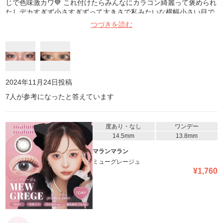
じで色味激カワ💙 これ付けたらみんなにカラコン綺麗って褒められ
たしデカすぎず小さすぎずって大きさで私みたいな横幅小さい目で
もいけました👍🏻多分イエベ春だけど別に浮かないです！(思い込み
つづきを読む
かな？) まあとりま可愛いからおすすめでしゅ〜🫶🏻
2024年11月24日
投稿
7
人が参考になったと答えています
度あり・なし
ワンデー
14.5mm
13.8mm
マランマラン
ミューグレージュ
¥
1,760