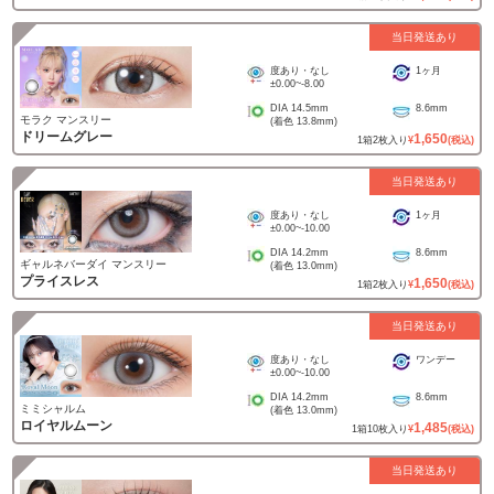
当日発送あり
度あり・なし
1ヶ月
±0.00
~
-8.00
DIA
14.5mm
8.6mm
モラク マンスリー
(着色
13.8mm
)
ドリームグレー
1,650
1
箱
2
枚入り
¥
(税込)
当日発送あり
度あり・なし
1ヶ月
±0.00
~
-10.00
DIA
14.2mm
8.6mm
ギャルネバーダイ マンスリー
(着色
13.0mm
)
プライスレス
1,650
1
箱
2
枚入り
¥
(税込)
当日発送あり
度あり・なし
ワンデー
±0.00
~
-10.00
DIA
14.2mm
8.6mm
ミミシャルム
(着色
13.0mm
)
ロイヤルムーン
1,485
1
箱
10
枚入り
¥
(税込)
当日発送あり