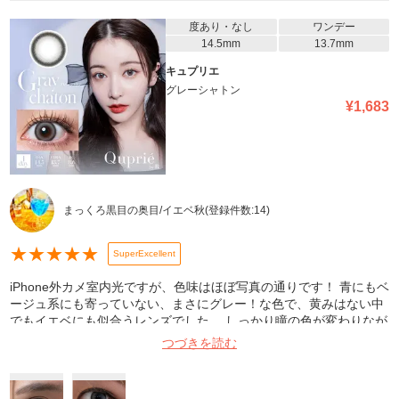
度あり・なし
ワンデー
14.5mm
13.7mm
キュプリエ
グレーシャトン
¥
1,683
まっくろ黒目の奥目/イエベ秋
(登録件数:
14
)
★
★
★
★
★
SuperExcellent
iPhone外カメ室内光ですが、色味はほぼ写真の通りです！ 青にもベ
ージュ系にも寄っていない、まさにグレー！な色で、黄みはない中
でもイエベにも似合うレンズでした。 しっかり瞳の色が変わりなが
らも不自然さは全く無く、そして何よりめちゃくちゃ盛れます！目
つづきを読む
力がぐんと上がります！ レンズは柔らかめで折れることはありまし
たが、特に付けづらいことはなかったです。また乾燥や目の疲れ、
ごろごろ感も気になりせんでした！