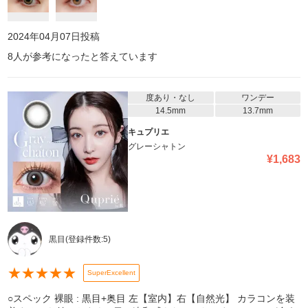
2024年04月07日
投稿
8
人が参考になったと答えています
度あり・なし
ワンデー
14.5mm
13.7mm
キュプリエ
グレーシャトン
¥
1,683
黒目
(登録件数:
5
)
★
★
★
★
★
SuperExcellent
○スペック 裸眼 : 黒目+奥目 左【室内】右【自然光】 カラコンを装