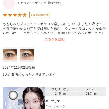
モアコンユーザーの声
(登録件数:
1
)
★
★
★
★
★
SuperExcellent
ももちゃんプロデュースカラコン楽しみにしていました！ 私はイエ
ベ春で華やかな顔立ちでは無いためか、 グレーカラコンなんか似合
わないな、、と思うことが多くて、今回はどうだろうと思ってまし
たが、これめっちゃいい！！ グレーだけど白みベージュも混ざって
つづきを読む
る感じで、 可愛らしさもある甘めのグレーカラコン！ 猫っぽくて
小悪魔感も出るけど、 強くなりすぎなくて、、😭❤️❤️ そして韓国
メイクが好きな私にとってこのちゅるちゅる感と 透明感はとっても
しっくりきました！ ももちゃんってやっぱ天才❗️😼
2024年11月02日
投稿
7
人が参考になったと答えています
度あり・なし
ワンデー
14.5mm
13.7mm
キュプリエ
グレーシャトン