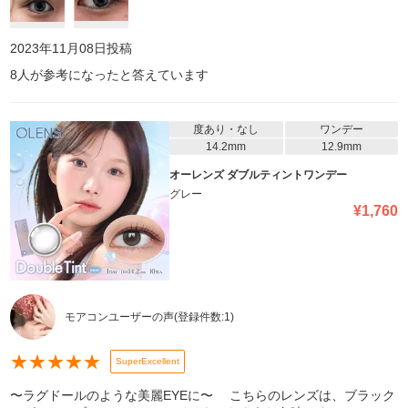
2023年11月08日
投稿
8
人が参考になったと答えています
度あり・なし
ワンデー
14.2mm
12.9mm
オーレンズ ダブルティントワンデー
グレー
¥
1,760
モアコンユーザーの声
(登録件数:
1
)
★
★
★
★
★
SuperExcellent
〜ラグドールのような美麗EYEに〜 こちらのレンズは、ブラック