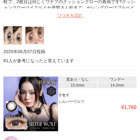
較で、2枚目は同じくワナフのクッショングローの着画です‼️クッシ
ョングローはイエベとか茶髪さん向きで、セレングローはブルベと
か黒髪さんにめちゃめちゃ合うと思う。透明感出る系のカラコンだ
つづきを読む
けど、縁があるからちゃんと盛れる。一応水光レンズなんだけど、
めちゃめちゃ自然だからほとんどわかんない！でも確実に目に光が
入る。なんだこのカラコンは最高だ。。✨
2025年06月07日
投稿
81
人が参考になったと答えています
度あり・なし
ワンデー
15.0mm
14.2mm
リセイ
シルバーウルフ
¥
1,760