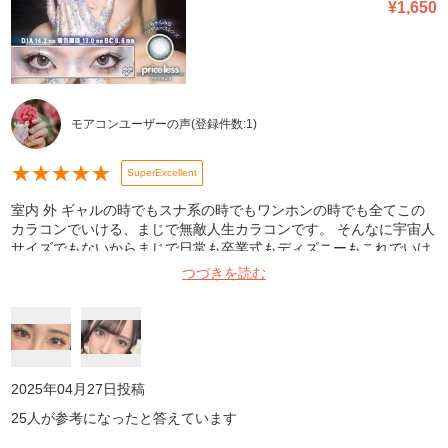
¥
1,650
モアコンユーザーの声
(登録件数:
1
)
★
★
★
★
★
SuperExcellent
室内 外 ギャルの時でもスナ系の時でもワンホンの時でも全てこの
カラコンでいける、まじで無敵人生カラコンです。 そんなに宇宙人
サイズでもないからまじで日常も卒業式もディズニーもこれでいけ
る。 旅行の時に洗浄液持ち歩くのだるいからまじでワンデーでこれ
つづきを読む
出て欲しい〜😭😭😭😭😭😭😭😭😭😭😭😭😭
2025年04月27日
投稿
25
人が参考になったと答えています