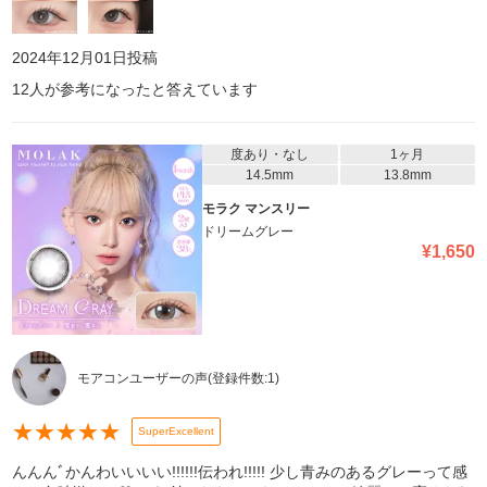
し抑えめのグレーカラコン探してるなら ミューグレージュおすすめ
かな！ 若干ベージュも混ざってるから挑戦しやすいと思います！
私がもう少し改善してほしいなって思ったところは 乾きやすいです
2024年12月01日
投稿
かね...！ドライアイやないのに 長時間付けてたら乾くから少し痛
12
人が参考になったと答えています
い...｡カラコン用の目薬いる...笑笑 我慢できることやからリピはあ
りかなって感じました！
度あり・なし
1ヶ月
14.5mm
13.8mm
モラク マンスリー
ドリームグレー
¥
1,650
モアコンユーザーの声
(登録件数:
1
)
★
★
★
★
★
SuperExcellent
んんんﾞかんわいいいい!!!!!!伝われ!!!!! 少し青みのあるグレーって感