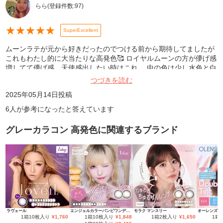
らら
(登録件数:
97
)
★
★
★
★
★
SuperExcellent
ムーンラテが元から好きだったのでつける前から期待してましたが
これもわたし的に大当たりな高発色🥰 ロイヤルムーンの方が儚げ感
増してて儚げ感、天使感出したい時はこれ。 中の色は少し水色と白
が混じったような感じの色 この大きさは初心者さんも使いやすいと
つづきを読む
思う。リピありです🙆‍♀️ リピあり
2025年05月14日
投稿
6
人が参考になったと答えています
グレーカラコン 高発色
に関連するブランド
ラヴェール
エンジェルカラーバンビワンデーNEW
モラク マンスリー
1箱10枚入り
¥
1,760
1箱10枚入り
¥
1,848
1箱2枚入り
¥
1,650
1箱