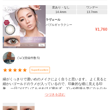
度あり・なし
ワンデー
14.4mm
13.7mm
ラヴェール
バブルギャラクシー
¥
1,760
(´ω`)
(登録件数:
5
)
★
★
★
★
★
SuperExcellent
縁がくっきりで濃いめのメイクによく合うと思います。 よく見ると
細かいゴールドのラメが入っているので、印象的な瞳に見える印
象。 一日つけていてもそれほど疲れず、ズレや乾燥も気にならなか
ったのでとても満足です。 室内にてiPhoneカメラで撮影。 左：カ
つづきを読む
ラコン装着後(一日装着していた後の写真です) 右：装着前の裸眼 裸
眼は明るい茶色でこの発色具合でした。(※購入前の発色想定のお役
に立てればと思い裸眼載せてます、すみません)