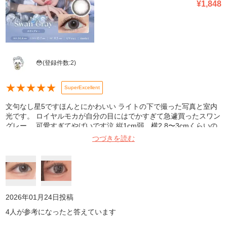
¥
1,848
😳
(登録件数:
2
)
★
★
★
★
★
SuperExcellent
文句なし星5ですほんとにかわいい ライトの下で撮った写真と室内
光です。 ロイヤルモカが自分の目にはでかすぎて急遽買ったスワン
グレー… 可愛すぎてやばいです泣 縦1cm弱、横2.8〜3cmくらいの
目です。 最初買う前はちっちゃすぎかなとか思ってたんですけどそ
つづきを読む
んなことなくて自然なのに盛れるし、発色強すぎてギャルになると
かもなく程よい発色でした!!悩んでるなら絶対買ってください!!!
2026年01月24日
投稿
4
人が参考になったと答えています