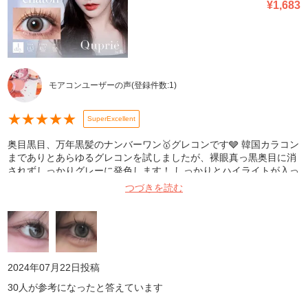
¥
1,683
モアコンユーザーの声
(登録件数:
1
)
★
★
★
★
★
SuperExcellent
奥目黒目、万年黒髪のナンバーワン🥇グレコンです🩶 韓国カラコン
までありとあらゆるグレコンを試しましたが、裸眼真っ黒奥目に消
されずしっかりグレーに発色します！ しっかりとハイライトが入っ
ていますが細めなのでギャルっぽくならず、光が入ったようにかわ
つづきを読む
いい目になります👁️✨ よくスワングレーと比較されますが、全く違
います⤴️スワングレーは漆黒目にはかき消され透明感のあるような
目になります💧 グレーシャトンを買い忘れた日には外出欲がなくな
り、つけているとねこちゃんみたいでかわいい🐈‍⬛といわれます
🎵🎵 本気で1monthが出てほしいので普段レビューしませんが書い
てみました🙏🏻本当に買ってください、人生カラコンになるはずで
2024年07月22日
投稿
す1️⃣1️⃣1️⃣ ⬅️自然光・室内➡️
30
人が参考になったと答えています