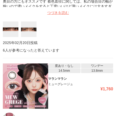
奥目の方にもオススメです 着色直径に関しては、私の場合目の幅が
狭いので濃いメイクをすると丁度いいけど薄いメイクには大きすぎ
る…って感じでした グレーで色んなメイクに合わせやすいのも良
つづきを読む
い！ 遊びに行った際18時間程つけていましたが乾燥しなくて着け心
地も良かったです最高 バンビシリーズハズレない、スワンブルーか
らリピしてます
2025年02月20日
投稿
6
人が参考になったと答えています
度あり・なし
ワンデー
14.5mm
13.8mm
マランマラン
ミューグレージュ
¥
1,760