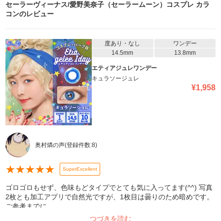
セーラーヴィーナス/愛野美奈子（セーラームーン）コスプレ カラ
コン
のレビュー
度あり・なし
ワンデー
14.5mm
13.8mm
エティアジュレワンデー
キュラソージュレ
¥
1,958
奥村燐の声
(登録件数:
8
)
★
★
★
★
★
SuperExcellent
ゴロゴロもせず、色味もどタイプでとても気に入ってます(^^) 写真
2枚とも加工アプリで自然光ですが、1枚目は曇りのため暗めです。
ご参考までに
つづきを読む