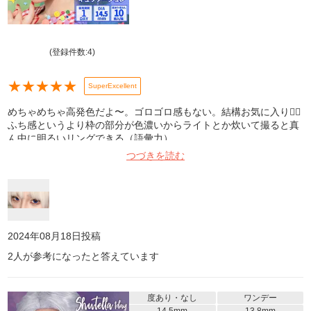
(登録件数:
4
)
★
★
★
★
★
SuperExcellent
めちゃめちゃ高発色だよ〜。ゴロゴロ感もない。結構お気に入り✋🏻
ふち感というより枠の部分が色濃いからライトとか炊いて撮ると真
ん中に明るいリングできる（語彙力）
つづきを読む
2024年08月18日
投稿
2
人が参考になったと答えています
度あり・なし
ワンデー