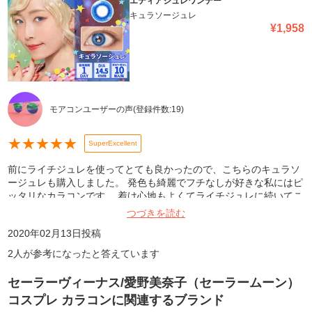
エティアジュレワンデー
キュラソージュレ
¥
1,958
モアコンユーザーの声
(登録件数:
19
)
★
★
★
★
★
SuperExcellent
前にライチジュレを使ってとても良かったので、こちらのキュラソ
ージュレも購入しました。 発色も綺麗でフチなしが好きな私にはピ
ッタリなカラコンです。 着け心地もよくてライチジュレに続いてこ
ちらも気に入りました。
つづきを読む
2020年02月13日
投稿
2
人が参考になったと答えています
セーラーヴィーナス/愛野美奈子（セーラームーン）
コスプレ カラコン
に関連するブランド