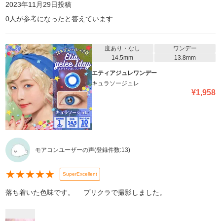
2023年11月29日
投稿
0
人が参考になったと答えています
度あり・なし
ワンデー
14.5mm
13.8mm
エティアジュレワンデー
キュラソージュレ
¥
1,958
モアコンユーザーの声
(登録件数:
13
)
★
★
★
★
★
SuperExcellent
落ち着いた色味です。 プリクラで撮影しました。