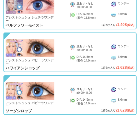
度あり・なし
ワンデー
±0.00
~
-8.00
DIA
14.5mm
8.6mm
アシストシュシュ シュテラワンデ
(着色
13.8mm
)
ー
1,408
ベルフラワーモイスト
1
箱
6
枚入り
¥
(税込)
度あり・なし
ワンデー
±0.00
~
-8.00
DIA
14.5mm
8.6mm
アシストシュシュ パピーラワンデ
(着色
14.0mm
)
ー
1,628
ハワイアンシロップ
1
箱
6
枚入り
¥
(税込)
度あり・なし
ワンデー
±0.00
~
-8.00
DIA
14.5mm
8.6mm
アシストシュシュ パピーラワンデ
(着色
14.0mm
)
ー
1,628
ソーダシロップ
1
箱
6
枚入り
¥
(税込)