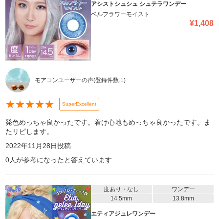
アシストシュシュ シュテラワンデー
ベルフラワーモイスト
¥
1,408
モアコンユーザーの声
(登録件数:
1
)
★
★
★
★
★
SuperExcellent
発色めっちゃ良かったです。着け心地もめっちゃ良かったです。ま
たリピします。
2022年11月28日
投稿
0
人が参考になったと答えています
度あり・なし
ワンデー
14.5mm
13.8mm
エティアジュレワンデー