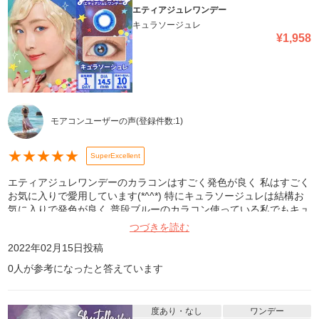
エティアジュレワンデー
キュラソージュレ
¥
1,958
モアコンユーザーの声
(登録件数:
1
)
★
★
★
★
★
SuperExcellent
エティアジュレワンデーのカラコンはすごく発色が良く 私はすごく
お気に入りで愛用しています(*^^*) 特にキュラソージュレは結構お
気に入りで発色が良く 普段ブルーのカラコン使っている私でもキュ
ラソーは とにかく青青しいブルーなので気に入ってます!! 私は普段
つづきを読む
使いで外出時や友達と遊ぶ時の普段使いで使用 させて頂いてます✨
2022年02月15日
投稿
エティアジュレシリーズはとにかく発色も良いしコスプレイヤー さ
んの方には是非お勧めです!
0
人が参考になったと答えています
度あり・なし
ワンデー