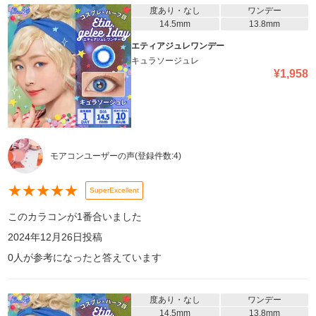
度あり・なし
ワンデー
14.5mm
13.8mm
エティアジュレワンデー
キュラソージュレ
¥
1,958
モアコンユーザーの声
(登録件数:
4
)
★
★
★
★
★
SuperExcellent
このカラコンが1番合いました
2024年12月26日
投稿
0
人が参考になったと答えています
度あり・なし
ワンデー
14.5mm
13.8mm