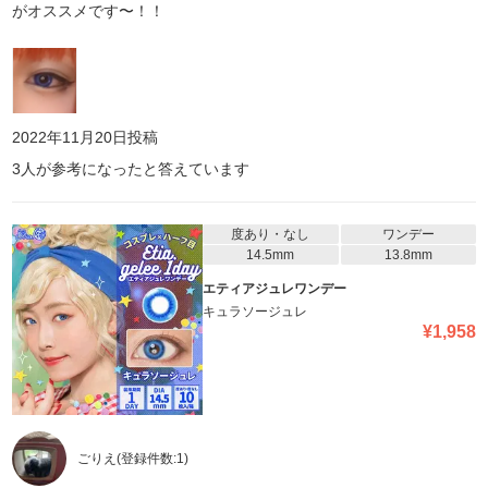
がオススメです〜！！
2022年11月20日
投稿
3
人が参考になったと答えています
度あり・なし
ワンデー
14.5mm
13.8mm
エティアジュレワンデー
キュラソージュレ
¥
1,958
ごりえ
(登録件数:
1
)