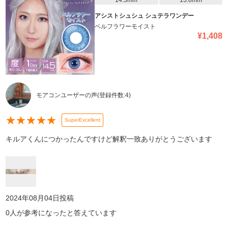
14.5mm
13.8mm
アシストシュシュ シュテラワンデー
ベルフラワーモイスト
¥
1,408
モアコンユーザーの声
(登録件数:
4
)
★
★
★
★
★
SuperExcellent
キルアくんにつかったんですけど解釈一致ありがとうございます
2024年08月04日
投稿
0
人が参考になったと答えています