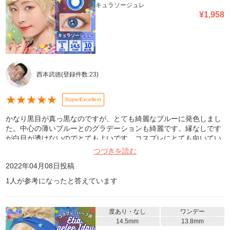
キュラソージュレ
¥
1,958
西本武徳
(登録件数:
23
)
★
★
★
★
★
SuperExcellent
かなり黒目が真っ黒なのですが、とても綺麗なブルーに発色しまし
た。中心の薄いブルーとのグラデーションも綺麗です。縁なしです
が白目が透けないのでとてもよいです。コスプレにとても向いてい
ると思います。
つづきを読む
2022年04月08日
投稿
1
人が参考になったと答えています
度あり・なし
ワンデー
14.5mm
13.8mm