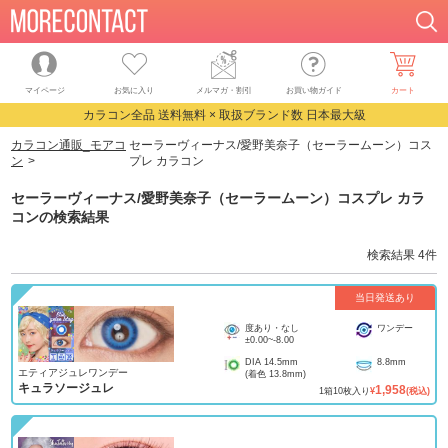
マイページ
お気に入り
メルマガ・割引
お買い物ガイド
カート
カラコン全品 送料無料 × 取扱ブランド数 日本最大級
カラコン通販_モアコ
セーラーヴィーナス/愛野美奈子（セーラームーン）コス
ン
プレ カラコン
セーラーヴィーナス/愛野美奈子（セーラームーン）コスプレ カラ
コン
の検索結果
検索結果
4
件
当日発送あり
度あり・なし
ワンデー
±0.00
~
-8.00
DIA
14.5mm
8.8mm
エティアジュレワンデー
(着色
13.8mm
)
キュラソージュレ
1,958
1
箱
10
枚入り
¥
(税込)