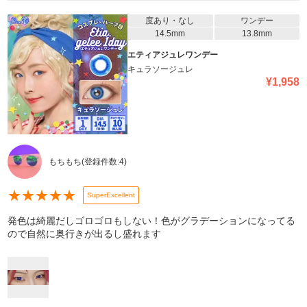
度あり・なし
ワンデー
14.5mm
13.8mm
エティアジュレワンデー
キュラソージュレ
¥
1,958
もちもち
(登録件数:
4
)
★
★
★
★
★
SuperExcellent
発色は綺麗だしゴロゴロもしない！色がグラデーションになってる
ので自然に奥行きが出るし盛れます