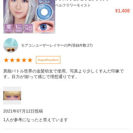
ベルフラワーモイスト
¥
1,408
モアコンユーザーレイヤーの声
(登録件数:
27
)
★
★
★
★
★
SuperExcellent
異能バトル世界の金髪幼女で使用。写真より少しくすんだ印象で
す。目力が強!って感じで理想通りです。
2021年07月12日
投稿
1
人が参考になったと答えています