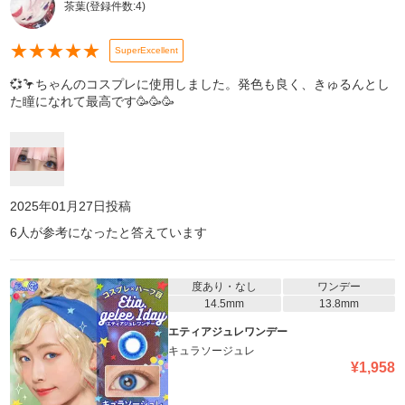
茶葉
(登録件数:
4
)
★
★
★
★
★
SuperExcellent
💞🦩ちゃんのコスプレに使用しました。発色も良く、きゅるんとし
た瞳になれて最高です🥳🥳🥳
2025年01月27日
投稿
6
人が参考になったと答えています
度あり・なし
ワンデー
14.5mm
13.8mm
エティアジュレワンデー
キュラソージュレ
¥
1,958