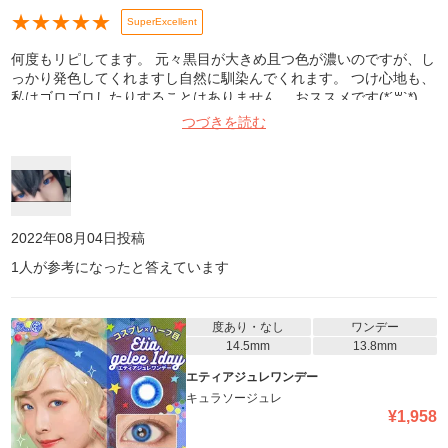
★
★
★
★
★
SuperExcellent
何度もリピしてます。 元々黒目が大きめ且つ色が濃いのですが、し
っかり発色してくれますし自然に馴染んでくれます。 つけ心地も、
私はゴロゴロしたりすることはありません。 おススメです(*´꒳`*)
つづきを読む
2022年08月04日
投稿
1
人が参考になったと答えています
度あり・なし
ワンデー
14.5mm
13.8mm
エティアジュレワンデー
キュラソージュレ
¥
1,958