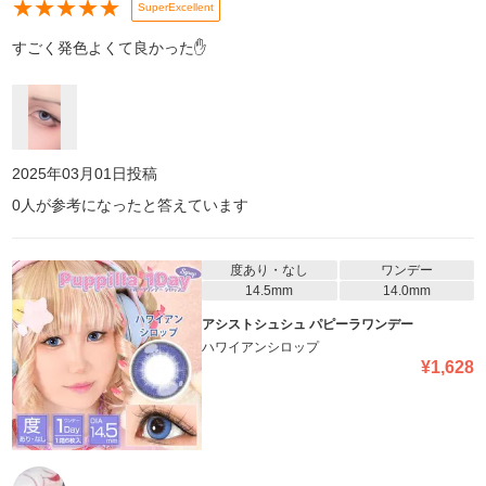
★
★
★
★
★
SuperExcellent
すごく発色よくて良かった✋
2025年03月01日
投稿
0
人が参考になったと答えています
度あり・なし
ワンデー
14.5mm
14.0mm
アシストシュシュ パピーラワンデー
ハワイアンシロップ
¥
1,628