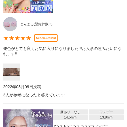
まんまる
(登録件数:
2
)
★
★
★
★
★
SuperExcellent
発色がとても良くお気に入りになりました!!!お人形の瞳みたいにな
れます!!
2022年03月09日
投稿
3
人が参考になったと答えています
度あり・なし
ワンデー
14.5mm
13.8mm
アシストシュシュ シュテラワンデー