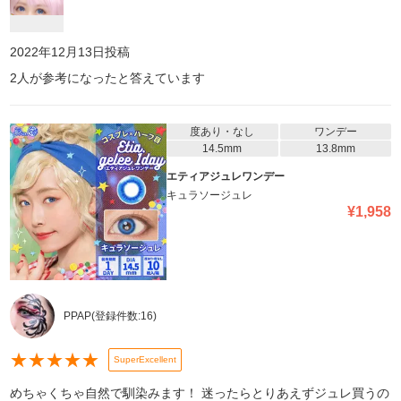
2022年12月13日
投稿
2
人が参考になったと答えています
度あり・なし
ワンデー
14.5mm
13.8mm
エティアジュレワンデー
キュラソージュレ
¥
1,958
PPAP
(登録件数:
16
)
★
★
★
★
★
SuperExcellent
めちゃくちゃ自然で馴染みます！ 迷ったらとりあえずジュレ買うの