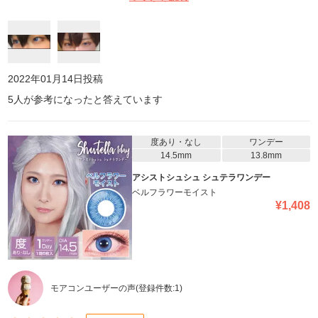
2022年01月14日
投稿
5
人が参考になったと答えています
度あり・なし
ワンデー
14.5mm
13.8mm
アシストシュシュ シュテラワンデー
ベルフラワーモイスト
¥
1,408
モアコンユーザーの声
(登録件数:
1
)