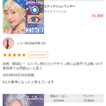
エティアジュレワンデー
キュラソージュレ
¥
1,958
イエベ秋
(登録件数:
19
)
★
★
★
★
★
SuperExcellent
自然、馴染む！ コスプレ用だけどデザイン的には派手では無いので
普段用でも問題ないと思う
2023年04月25日
投稿
0
人が参考になったと答えています
度あり・なし
ワンデー
14.5mm
13.8mm