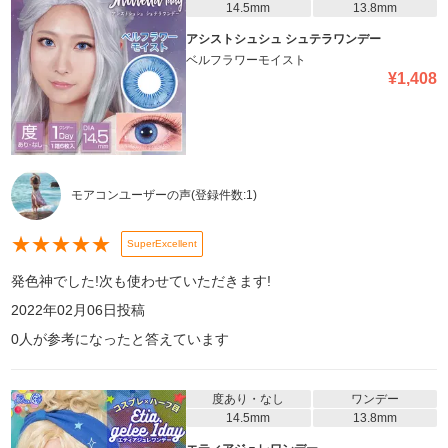
14.5mm
13.8mm
アシストシュシュ シュテラワンデー
ベルフラワーモイスト
¥
1,408
モアコンユーザーの声
(登録件数:
1
)
★
★
★
★
★
SuperExcellent
発色神でした!次も使わせていただきます!
2022年02月06日
投稿
0
人が参考になったと答えています
度あり・なし
ワンデー
14.5mm
13.8mm