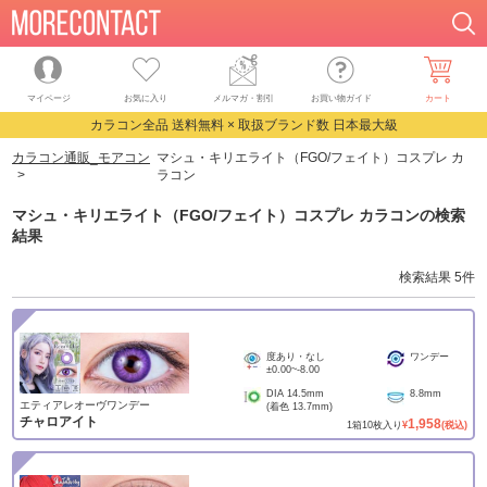
マイページ
お気に入り
メルマガ・割引
お買い物ガイド
カート
カラコン全品 送料無料 × 取扱ブランド数 日本最大級
カラコン通販_モアコン
マシュ・キリエライト（FGO/フェイト）コスプレ カ
ラコン
マシュ・キリエライト（FGO/フェイト）コスプレ カラコン
の検索
結果
検索結果
5
件
度あり・なし
ワンデー
±0.00
~
-8.00
DIA
14.5mm
8.8mm
エティアレオーヴワンデー
(着色
13.7mm
)
チャロアイト
1,958
1
箱
10
枚入り
¥
(税込)