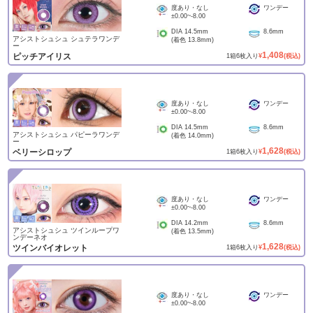
度あり・なし
ワンデー
±0.00
~
-8.00
DIA
14.5mm
8.6mm
アシストシュシュ シュテラワンデ
(着色
13.8mm
)
ー
1,408
ピッチアイリス
1
箱
6
枚入り
¥
(税込)
度あり・なし
ワンデー
±0.00
~
-8.00
DIA
14.5mm
8.6mm
アシストシュシュ パピーラワンデ
(着色
14.0mm
)
ー
1,628
ベリーシロップ
1
箱
6
枚入り
¥
(税込)
度あり・なし
ワンデー
±0.00
~
-8.00
DIA
14.2mm
8.6mm
アシストシュシュ ツインループワ
(着色
13.5mm
)
ンデーネオ
1,628
ツインバイオレット
1
箱
6
枚入り
¥
(税込)
度あり・なし
ワンデー
±0.00
~
-8.00