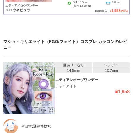
DIA
14.5mm
8.8mm
エティアメロウワンデー
(着色
13.7mm
)
メロウネビュラ
1,958
1
箱
10
枚入り
¥
(税込)
マシュ・キリエライト（FGO/フェイト）コスプレ カラコン
のレビ
ュー
度あり・なし
ワンデー
14.5mm
13.7mm
エティアレオーヴワンデー
チャロアイト
¥
1,958
👶🏻🩵
(登録件数:
6
)