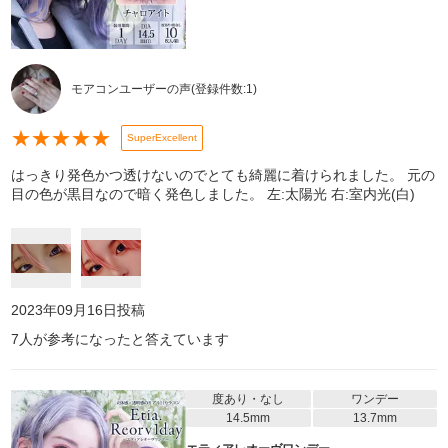
モアコンユーザーの声
(登録件数:
1
)
★
★
★
★
★
SuperExcellent
はっきり発色かつ透けないのでとても綺麗に着けられました。 元の
目の色が黒目なので暗く発色しました。 左:太陽光 右:室内光(白)
2023年09月16日
投稿
7
人が参考になったと答えています
度あり・なし
ワンデー
14.5mm
13.7mm