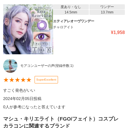
度あり・なし
ワンデー
14.5mm
13.7mm
エティアレオーヴワンデー
チャロアイト
¥
1,958
モアコンユーザーの声
(登録件数:
1
)
★
★
★
★
★
SuperExcellent
すごく発色がいい
2024年02月05日
投稿
0
人が参考になったと答えています
マシュ・キリエライト（FGO/フェイト）コスプレ
カラコン
に関連するブランド