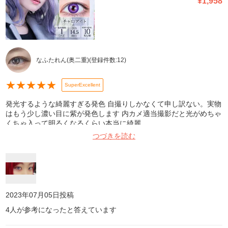
¥
1,958
なふたれん(奥二重)
(登録件数:
12
)
★
★
★
★
★
SuperExcellent
発光するような綺麗すぎる発色 自撮りしかなくて申し訳ない。実物
はもう少し濃い目に紫が発色します 内カメ適当撮影だと光がめちゃ
くちゃ入って明るくなるくらい本当に綺麗
つづきを読む
2023年07月05日
投稿
4
人が参考になったと答えています