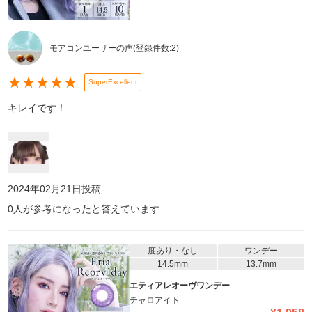
モアコンユーザーの声
(登録件数:
2
)
★
★
★
★
★
SuperExcellent
キレイです！
2024年02月21日
投稿
0
人が参考になったと答えています
度あり・なし
ワンデー
14.5mm
13.7mm
エティアレオーヴワンデー
チャロアイト