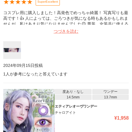
★
★
★
★
★
SuperExcellent
コスプレ用に購入しました！高発色でめっちゃ綺麗！ 写真写りも最
高です！👍 人によっては、ごろつきが気になる時もあるかもしれま
せんが、私はあまり気になりませんでした😊 男装、女装共に使える
丁度いい大きさです👏 このシリーズは全体的に発色がよく めちゃ
つづきを読む
くちゃお気に入りなので他のカラーも愛用してます！ この金額で1
箱10枚入なのも嬉しいです😊
2024年09月15日
投稿
1
人が参考になったと答えています
度あり・なし
ワンデー
14.5mm
13.7mm
エティアレオーヴワンデー
チャロアイト
¥
1,958