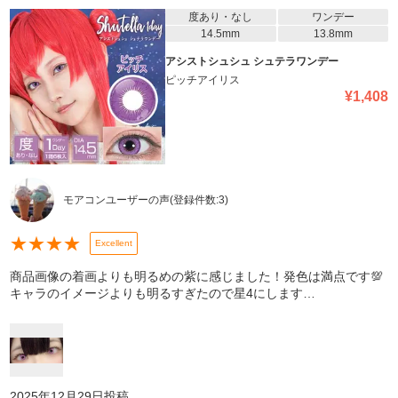
度あり・なし
ワンデー
14.5mm
13.8mm
アシストシュシュ シュテラワンデー
ピッチアイリス
¥
1,408
モアコンユーザーの声
(登録件数:
3
)
★
★
★
★
Excellent
商品画像の着画よりも明るめの紫に感じました！発色は満点です💯
キャラのイメージよりも明るすぎたので星4にします…
2025年12月29日
投稿