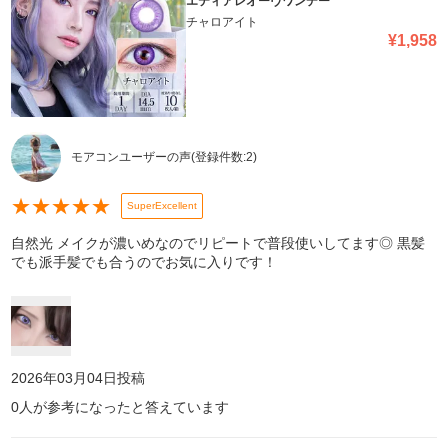
エティアレオーヴワンデー
チャロアイト
¥
1,958
モアコンユーザーの声
(登録件数:
2
)
★
★
★
★
★
SuperExcellent
自然光 メイクが濃いめなのでリピートで普段使いしてます◎ 黒髪
でも派手髪でも合うのでお気に入りです！
2026年03月04日
投稿
0
人が参考になったと答えています