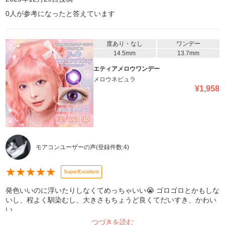
0
人が参考になったと答えています
度あり・なし
ワンデー
14.5mm
13.7mm
エティアメロウワンデー
メロウネビュラ
¥
1,958
モアコンユーザーの声
(登録件数:
4
)
★
★
★
★
★
SuperExcellent
発色いいのに浮いたりしなくてめっちゃいい😭 ゴロゴロとかもしな
いし、程よく馴染むし、大きさもちょうど良くてだいすき、かわい
い。
つづきを読む