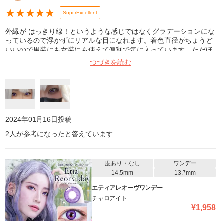
★
★
★
★
★
SuperExcellent
外縁が はっきり線！というような感じではなくグラデーションにな
っているので浮かずにリアルな目になれます。着色直径がちょうど
いいので男装にも女装にも使えて便利で気に入っています。ただほ
かのカラコンに比べて若干瞳孔が小さく見えて、キツめな印象にな
つづきを読む
るので使うキャラには注意した方がいいかもしれません。
2024年01月16日
投稿
2
人が参考になったと答えています
度あり・なし
ワンデー
14.5mm
13.7mm
エティアレオーヴワンデー
チャロアイト
¥
1,958