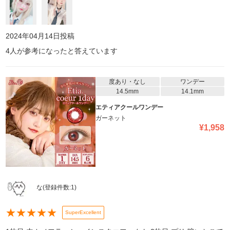
2024年04月14日
投稿
4
人が参考になったと答えています
度あり・なし
ワンデー
14.5mm
14.1mm
エティアクールワンデー
ガーネット
¥
1,958
な
(登録件数:
1
)
★
★
★
★
★
SuperExcellent