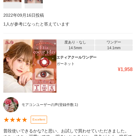
2022年09月16日
投稿
1
人が参考になったと答えています
度あり・なし
ワンデー
14.5mm
14.1mm
エティアクールワンデー
ガーネット
¥
1,958
モアコンユーザーの声
(登録件数:
1
)
★
★
★
★
Excellent
普段使いできるかな?と思い、お試しで買わせていただきました。