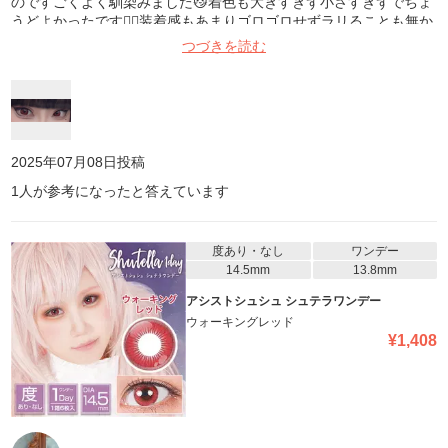
のですごくよく馴染みました😼着色も大きすぎず小さすぎずでちょ
うどよかったです👍🏻装着感もあまりゴロゴロせずラリることも無か
ったです😌
つづきを読む
2025年07月08日
投稿
1
人が参考になったと答えています
度あり・なし
ワンデー
14.5mm
13.8mm
アシストシュシュ シュテラワンデー
ウォーキングレッド
¥
1,408