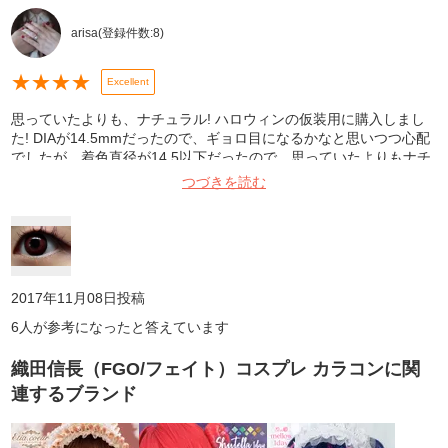
arisa
(登録件数:
8
)
★
★
★
★
Excellent
思っていたよりも、ナチュラル! ハロウィンの仮装用に購入しまし
た! DIAが14.5mmだったので、ギョロ目になるかなと思いつつ心配
でしたが、着色直径が14.5以下だったので、思っていたよりもナチ
ュラルに盛る事が出来ました! また、このカラコンは、1day限定の
つづきを読む
お色だというところにも惹かれて購入しました! 周りの人達にも、
「可愛い!」と好評でした!☺️ 写真は、洗面台で撮影しました!
2017年11月08日
投稿
6
人が参考になったと答えています
織田信長（FGO/フェイト）コスプレ カラコン
に関
連するブランド