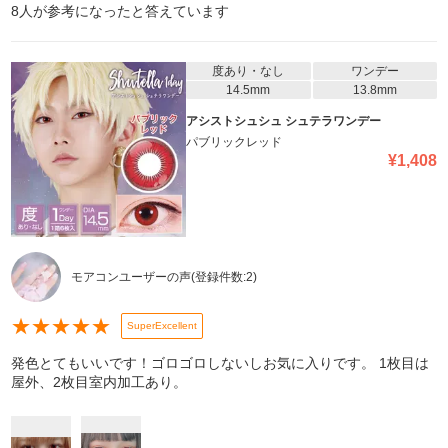
8
人が参考になったと答えています
度あり・なし
ワンデー
14.5mm
13.8mm
アシストシュシュ シュテラワンデー
パブリックレッド
¥
1,408
モアコンユーザーの声
(登録件数:
2
)
★
★
★
★
★
SuperExcellent
発色とてもいいです！ゴロゴロしないしお気に入りです。 1枚目は
屋外、2枚目室内加工あり。