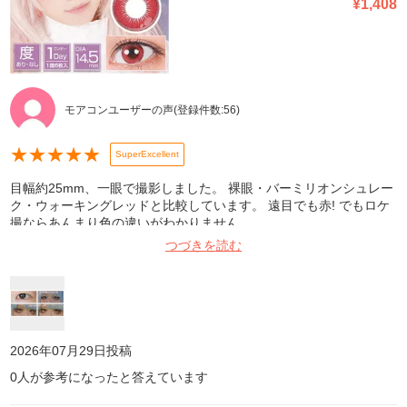
¥
1,408
モアコンユーザーの声
(登録件数:
56
)
★
★
★
★
★
SuperExcellent
目幅約25mm、一眼で撮影しました。 裸眼・バーミリオンシュレー
ク・ウォーキングレッドと比較しています。 遠目でも赤! でもロケ
撮ならあんまり色の違いがわかりません。
つづきを読む
2026年07月29日
投稿
0
人が参考になったと答えています