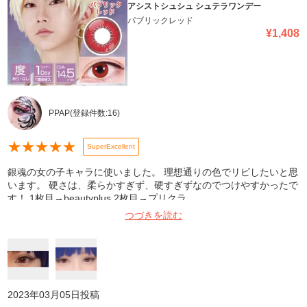
アシストシュシュ シュテラワンデー
パブリックレッド
¥
1,408
PPAP
(登録件数:
16
)
★
★
★
★
★
SuperExcellent
銀魂の女の子キャラに使いました。 理想通りの色でリピしたいと思
います。 硬さは、柔らかすぎず、硬すぎずなのでつけやすかったで
す！ 1枚目→beautyplus 2枚目→プリクラ
つづきを読む
2023年03月05日
投稿