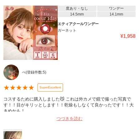
度あり・なし
ワンデー
14.5mm
14.1mm
エティアクールワンデー
ガーネット
¥
1,958
ぺ
(登録件数:
5
)
★
★
★
★
★
SuperExcellent
コスするために購入しました😼 これは外カメで鏡で撮った写真で
す！！目がキリッとします！！乾燥もしなくて良かったです！！大
きめかも！
つづきを読む