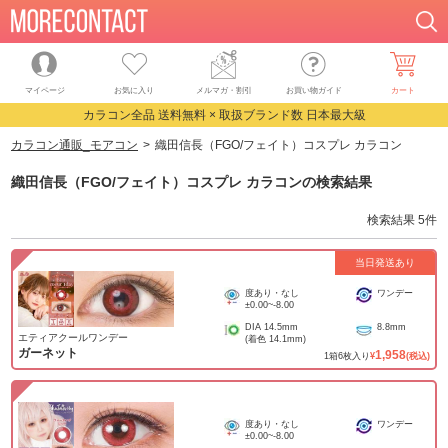
マイページ
お気に入り
メルマガ・割引
お買い物ガイド
カート
カラコン全品 送料無料 × 取扱ブランド数 日本最大級
カラコン通販_モアコン
織田信長（FGO/フェイト）コスプレ カラコン
織田信長（FGO/フェイト）コスプレ カラコン
の検索結果
検索結果
5
件
当日発送あり
度あり・なし
ワンデー
±0.00
~
-8.00
DIA
14.5mm
8.8mm
エティアクールワンデー
(着色
14.1mm
)
ガーネット
1,958
1
箱
6
枚入り
¥
(税込)
度あり・なし
ワンデー
±0.00
~
-8.00