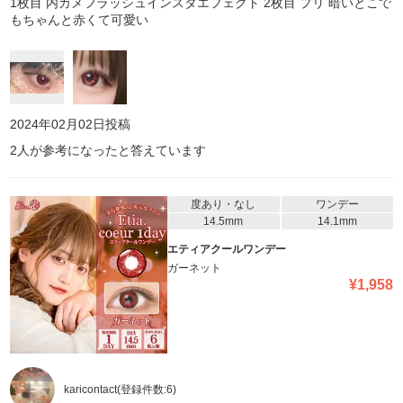
1枚目 内カメフラッシュインスタエフェクト 2枚目 プリ 暗いとこで
もちゃんと赤くて可愛い
2024年02月02日
投稿
2
人が参考になったと答えています
度あり・なし
ワンデー
14.5mm
14.1mm
エティアクールワンデー
ガーネット
¥
1,958
karicontact
(登録件数:
6
)