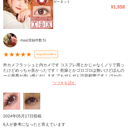
ガーネット
¥
1,958
maa
(登録件数:
5
)
★
★
★
★
★
SuperExcellent
外カメフラッシュと内カメです コスプレ用とかじゃなくノリで買っ
たけどめっちゃ良かったです！ 乾燥とかゴロゴロは無いけどほんの
ーり視界が赤い感じがします でもぜんぜん許容範囲です！ ほかの
色も買ってみたいです！
つづきを読む
2024年05月17日
投稿
6
人が参考になったと答えています