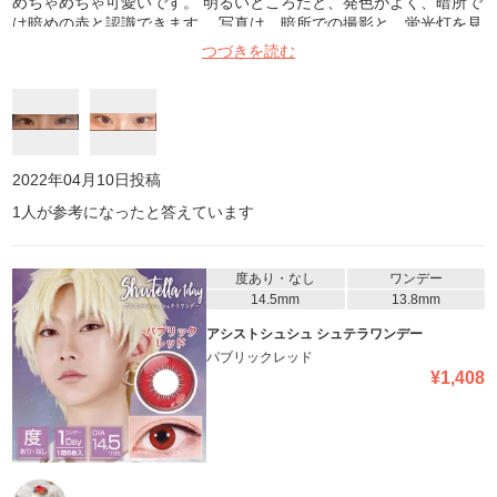
めちゃめちゃ可愛いです。 明るいところだと、発色がよく、暗所で
は暗めの赤と認識できます。 写真は、暗所での撮影と、蛍光灯を見
上げてのお写真になります。是非参考にしてみてください。
つづきを読む
2022年04月10日
投稿
1
人が参考になったと答えています
度あり・なし
ワンデー
14.5mm
13.8mm
アシストシュシュ シュテラワンデー
パブリックレッド
¥
1,408