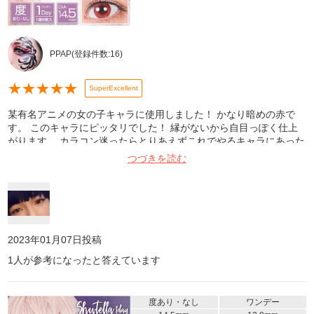
PPAP
(登録件数:
16
)
★
★
★
★
★
SuperExcellent
某有名アニメの女の子キャラに使用しました！ かなり暗めの赤で
す。 このキャラにピッタリでした！ 縁がないから自目っぽく仕上
がります。 カラコン迷ったらとりあえずこれでやるキャラにあった
色を存分に探して買って欲しい！！
つづきを読む
2023年01月07日
投稿
1
人が参考になったと答えています
度あり・なし
ワンデー