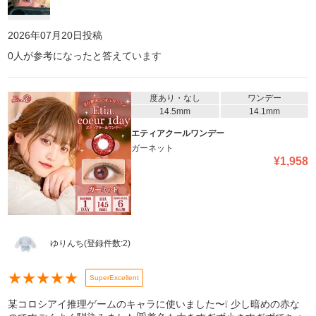
2026年07月20日
投稿
0
人が参考になったと答えています
度あり・なし
ワンデー
14.5mm
14.1mm
エティアクールワンデー
ガーネット
¥
1,958
ゆりんち
(登録件数:
2
)
★
★
★
★
★
SuperExcellent
某コロシアイ推理ゲームのキャラに使いました〜❕ 少し暗めの赤な