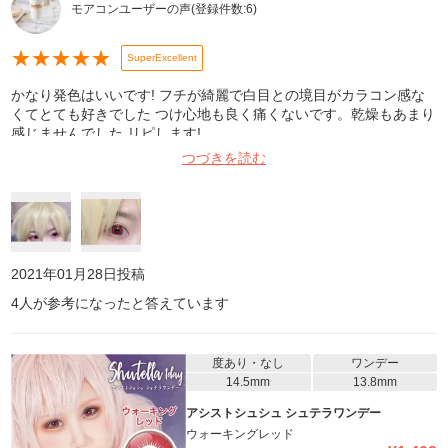
モアコンユーザーの声
(登録件数:
6
)
★
★
★
★
★
SuperExcellent
かなり発色はいいです! フチが綺麗で白目との境目がカラコン感な
くてとても好きでした つけ心地も良く痛くないです。乾燥もあまり
感じませんでした リピします!
つづきを読む
2021年01月28日
投稿
4
人が参考になったと答えています
度あり・なし
ワンデー
14.5mm
13.8mm
アシストシュシュ シュテラワンデー
ウォーキングレッド