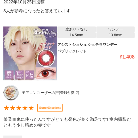
2022年10月25日
投稿
3
人が参考になったと答えています
度あり・なし
ワンデー
14.5mm
13.8mm
アシストシュシュ シュテラワンデー
パブリックレッド
¥
1,408
モアコンユーザーの声
(登録件数:
2
)
★
★
★
★
★
SuperExcellent
某吸血鬼に使ったんですがとても発色が良く満足です! 室内撮影だ
ともう少し暗めの赤です