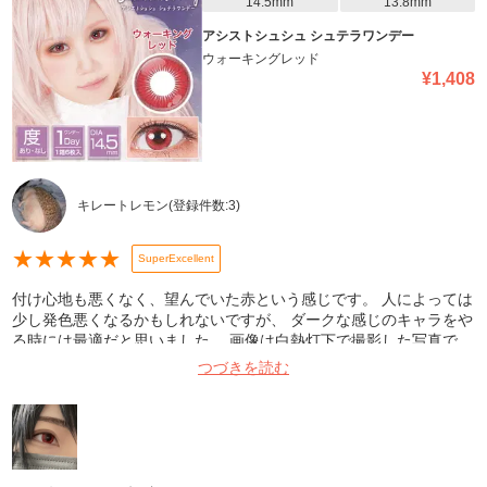
14.5mm
13.8mm
アシストシュシュ シュテラワンデー
ウォーキングレッド
¥
1,408
キレートレモン
(登録件数:
3
)
★
★
★
★
★
SuperExcellent
付け心地も悪くなく、望んでいた赤という感じです。 人によっては
少し発色悪くなるかもしれないですが、 ダークな感じのキャラをや
る時には最適だと思いました。 画像は白熱灯下で撮影した写真で
す。
つづきを読む