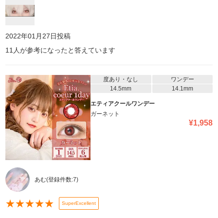
2022年01月27日
投稿
11
人が参考になったと答えています
度あり・なし
ワンデー
14.5mm
14.1mm
エティアクールワンデー
ガーネット
¥
1,958
あむ
(登録件数:
7
)
★
★
★
★
★
SuperExcellent