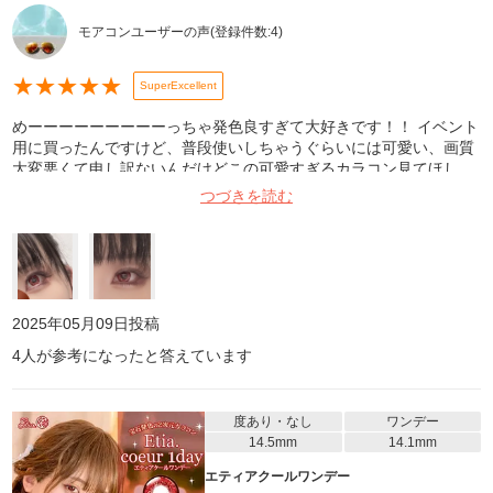
モアコンユーザーの声
(登録件数:
4
)
★
★
★
★
★
SuperExcellent
めーーーーーーーーーっちゃ発色良すぎて大好きです！！ イベント
用に買ったんですけど、普段使いしちゃうぐらいには可愛い、画質
大変悪くて申し訳ないんだけどこの可愛すぎるカラコン見てほし
い、、。 裏表逆に入ってたりするけど色で判断できるし良いかな。
つづきを読む
乾いてゴロゴロしたりズレることもほぼないし、目薬もあまり使わ
なくて良いから楽！でした！これはリピしたｰｰｰｰｰｰｰｰｰｰｯい‼️‼️
2025年05月09日
投稿
4
人が参考になったと答えています
度あり・なし
ワンデー
14.5mm
14.1mm
エティアクールワンデー