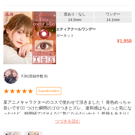
度あり・なし
ワンデー
14.5mm
14.1mm
エティアクールワンデー
ガーネット
¥
1,958
FJK
(登録件数:
8
)
★
★
★
★
★
SuperExcellent
某アニメキャラクターのコスで使わせて頂きました！ 発色めっちゃ
良いです🙆‍♀️ つけた瞬間のゴロつきとズレ、違和感はちょっと気にな
ったけど、時間経てばそんなに気にならないかと！ 乾燥もあまりし
ませんでした〜！
つづきを読む