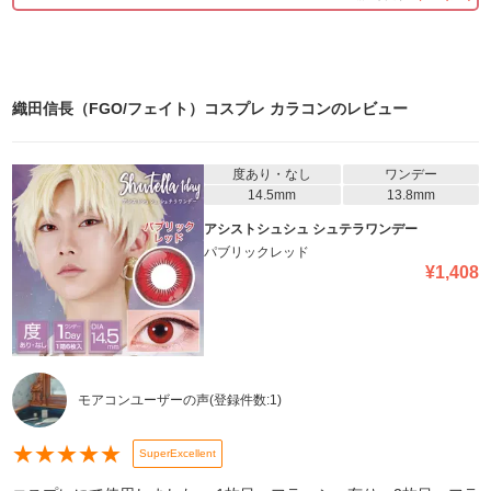
織田信長（FGO/フェイト）コスプレ カラコン
のレビュー
度あり・なし
ワンデー
14.5mm
13.8mm
アシストシュシュ シュテラワンデー
パブリックレッド
¥
1,408
モアコンユーザーの声
(登録件数:
1
)
★
★
★
★
★
SuperExcellent