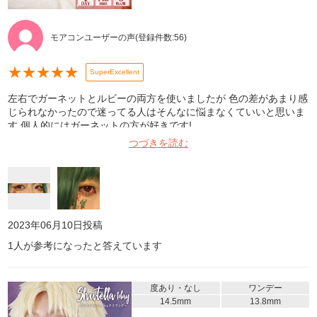
モアコンユーザーの声
(登録件数:
56
)
★
★
★
★
★
SuperExcellent
左右でガーネットとルビーの両方を使いましたが 色の差があまり感
じられなかったので迷ってる人はそんなに悩まなくていいと思いま
す 個人的にはガーネットの方が好きです!
つづきを読む
2023年06月10日
投稿
1
人が参考になったと答えています
度あり・なし
ワンデー
14.5mm
13.8mm