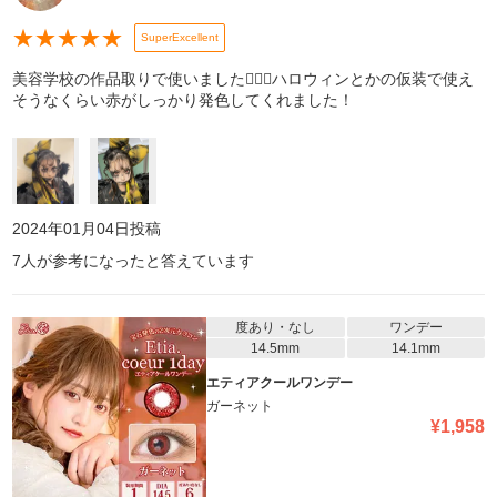
★
★
★
★
★
SuperExcellent
美容学校の作品取りで使いました🙆🏻‍♀️ハロウィンとかの仮装で使え
そうなくらい赤がしっかり発色してくれました！
2024年01月04日
投稿
7
人が参考になったと答えています
度あり・なし
ワンデー
14.5mm
14.1mm
エティアクールワンデー
ガーネット
¥
1,958