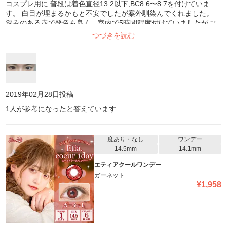
コスプレ用に 普段は着色直径13.2以下,BC8.6〜8.7を付けていま
す。 白目が埋まるかもと不安でしたが案外馴染んでくれました。
深みのある赤で発色も良く、室内で5時間程度付けていましたがご
ろごろせず乾きもなかったです。
つづきを読む
2019年02月28日
投稿
1
人が参考になったと答えています
度あり・なし
ワンデー
14.5mm
14.1mm
エティアクールワンデー
ガーネット
¥
1,958