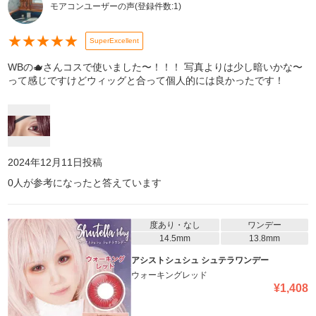
モアコンユーザーの声
(登録件数:
1
)
★
★
★
★
★
SuperExcellent
WBの🫖さんコスで使いました〜！！！ 写真よりは少し暗いかな〜
って感じですけどウィッグと合って個人的には良かったです！
2024年12月11日
投稿
0
人が参考になったと答えています
度あり・なし
ワンデー
14.5mm
13.8mm
アシストシュシュ シュテラワンデー
ウォーキングレッド
¥
1,408