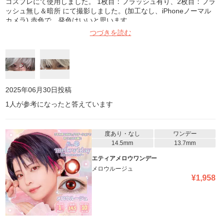
コスプレにて使用しました。 1枚目：フラッシュ有り、2枚目：フラ
ッシュ無し＆暗所 にて撮影しました。(加工なし、iPhoneノーマル
カメラ) 赤色で、発色はいいと思います
つづきを読む
2025年06月30日
投稿
1
人が参考になったと答えています
度あり・なし
ワンデー
14.5mm
13.7mm
エティアメロウワンデー
メロウルージュ
¥
1,958