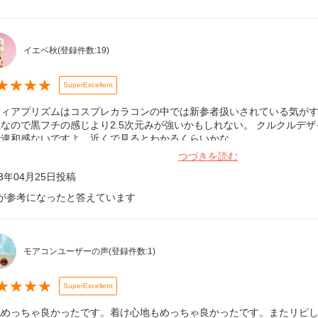
イエベ秋
(登録件数:
19
)
★
★
★
★
SuperExcellent
ティアプリズムはコスプレカラコンの中では新参者扱いされている気がす
なので黒フチの感じより2.5次元みが強いかもしれない。 クルクルデ
で違和感ないですよ。近くで見るとわかるくらいかな
つづきを読む
23年04月25日
投稿
が参考になったと答えています
モアコンユーザーの声
(登録件数:
1
)
★
★
★
★
SuperExcellent
色めっちゃ良かったです。着け心地もめっちゃ良かったです。またリピ