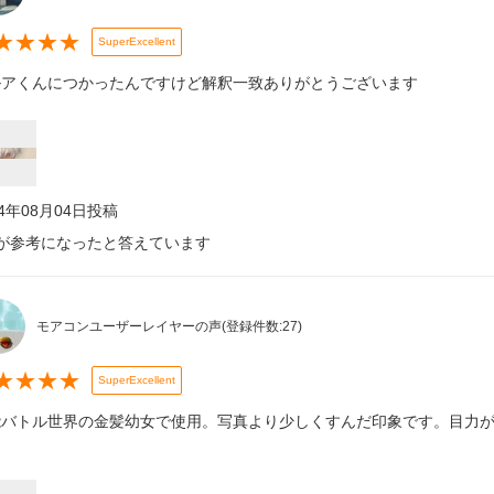
★
★
★
★
SuperExcellent
ルアくんにつかったんですけど解釈一致ありがとうございます
24年08月04日
投稿
が参考になったと答えています
モアコンユーザーレイヤーの声
(登録件数:
27
)
★
★
★
★
SuperExcellent
能バトル世界の金髪幼女で使用。写真より少しくすんだ印象です。目力が
。