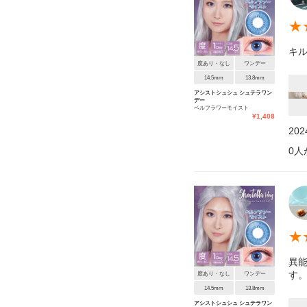
★
キ
度あり・なし
ワンデー
14.5mm
13.8mm
アシストシュシュ シュテラワン
デー
ベルフラワーモイスト
¥
1,408
20
0
人
★
異
す
度あり・なし
ワンデー
14.5mm
13.8mm
アシストシュシュ シュテラワン