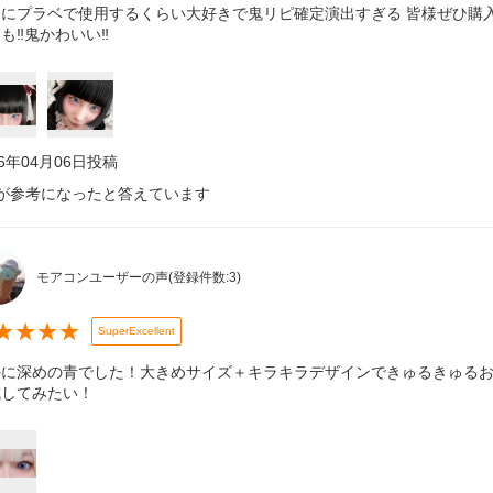
通にプラベで使用するくらい大好きで鬼リピ確定演出すぎる 皆様ぜひ購
も‼️鬼かわいい‼️
26年04月06日
投稿
が参考になったと答えています
モアコンユーザーの声
(登録件数:
3
)
★
★
★
★
SuperExcellent
に深めの青でした！大きめサイズ＋キラキラデザインできゅるきゅるおめ
試してみたい！