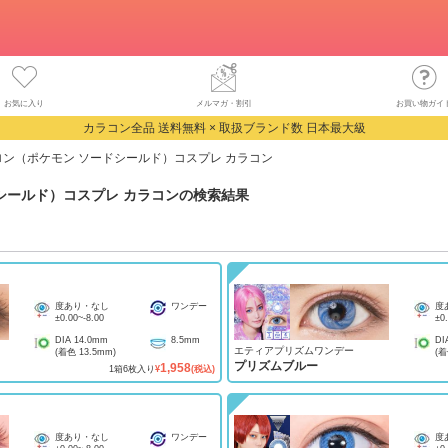
お気に入り
メルマガ・割引
お買い物ガイ
カラコン全品 送料無料 × 取扱ブランド数 日本最大級
ロン（ポケモン ソードシールド）コスプレ カラコン
シールド）コスプレ カラコン
の検索結果
度あり・なし
ワンデー
度
±0.00
~
-8.00
±0
DIA
14.0mm
8.5mm
DI
エティアプリズムワンデー
(着色
13.5mm
)
(
プリズムブルー
1,958
1
箱
6
枚入り
¥
(税込)
度あり・なし
ワンデー
度