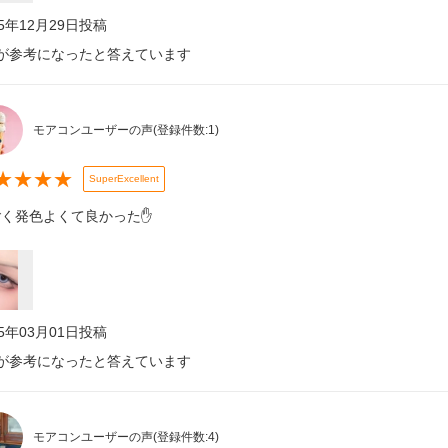
25年12月29日
投稿
が参考になったと答えています
モアコンユーザーの声
(登録件数:
1
)
★
★
★
★
SuperExcellent
ごく発色よくて良かった✋
25年03月01日
投稿
が参考になったと答えています
モアコンユーザーの声
(登録件数:
4
)