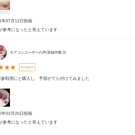
21年07月12日
投稿
が参考になったと答えています
モアコンユーザーの声
(登録件数:
3
)
★
★
★
Excellent
VE参戦用にと購入し、予習がてら付けてみました
20年02月20日
投稿
が参考になったと答えています