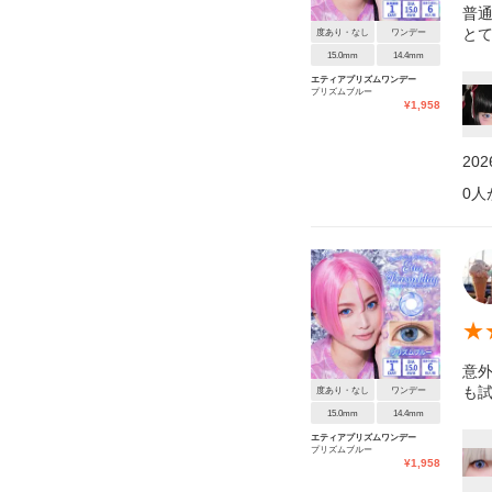
普
とて
度あり・なし
ワンデー
15.0mm
14.4mm
エティアプリズムワンデー
プリズムブルー
¥
1,958
20
0
人
★
意外
も
度あり・なし
ワンデー
15.0mm
14.4mm
エティアプリズムワンデー
プリズムブルー
¥
1,958