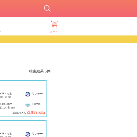
ド
カート
検索結果
5
件
あり・なし
ワンデー
.00
~
-8.00
A
15.0mm
8.8mm
着色
14.4mm
)
1,958
1
箱
6
枚入り
¥
(税込)
あり・なし
ワンデー