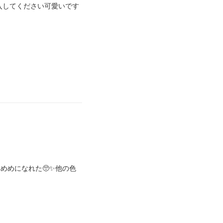
入してください可愛いです
めになれた🥺✨️他の色