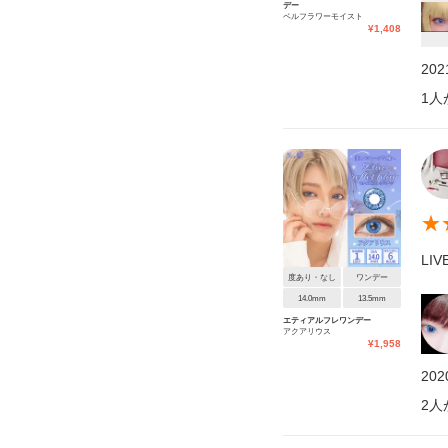
デー
ベルフラワーモイスト
¥
1,408
20
1
人
★
LI
度あり・なし
ワンデー
14.0mm
13.5mm
エティアルフレワンデー
アクアリウス
¥
1,958
20
2
人