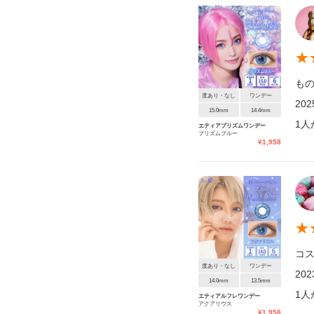
★
も
度あり・なし
ワンデー
20
15.0mm
14.4mm
1
人
エティアプリズムワンデー
プリズムブルー
¥
1,958
★
コ
度あり・なし
ワンデー
20
14.0mm
13.5mm
1
人
エティアルフレワンデー
アクアリウス
¥
1,958