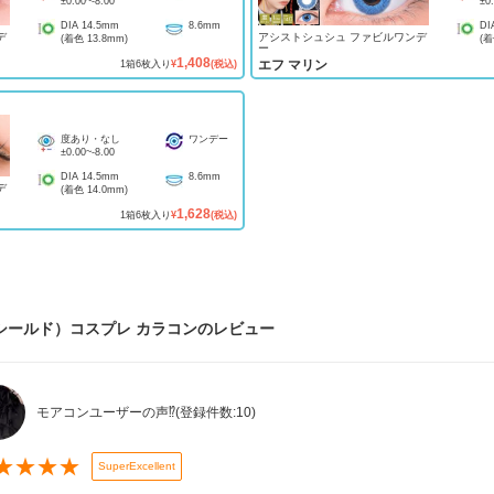
±0.00
~
-8.00
±0
DIA
14.5mm
8.6mm
DI
デ
アシストシュシュ ファビルワンデ
(着色
13.8mm
)
(
ー
1,408
エフ マリン
1
箱
6
枚入り
¥
(税込)
度あり・なし
ワンデー
±0.00
~
-8.00
DIA
14.5mm
8.6mm
デ
(着色
14.0mm
)
1,628
1
箱
6
枚入り
¥
(税込)
シールド）コスプレ カラコン
のレビュー
モアコンユーザーの声⁉️
(登録件数:
10
)
★
★
★
★
SuperExcellent