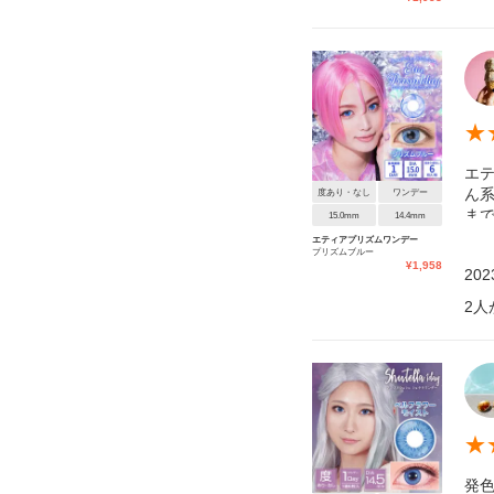
★
エ
ん系
度あり・なし
ワンデー
ま
15.0mm
14.4mm
エティアプリズムワンデー
プリズムブルー
¥
1,958
20
2
人
★
発