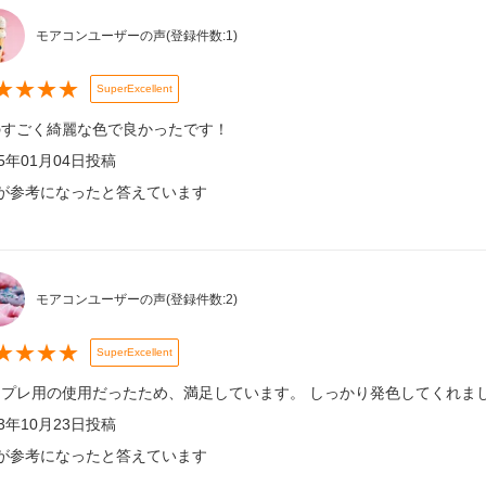
モアコンユーザーの声
(登録件数:
1
)
★
★
★
★
SuperExcellent
のすごく綺麗な色で良かったです！
25年01月04日
投稿
が参考になったと答えています
モアコンユーザーの声
(登録件数:
2
)
★
★
★
★
SuperExcellent
スプレ用の使用だったため、満足しています。 しっかり発色してくれま
23年10月23日
投稿
が参考になったと答えています