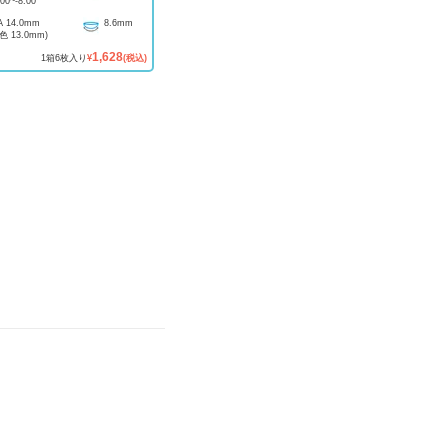
.00
~
-8.00
A
14.0mm
8.6mm
着色
13.0mm
)
1,628
1
箱
6
枚入り
¥
(税込)