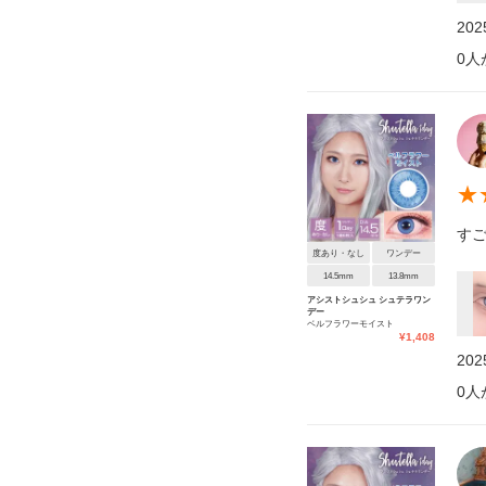
20
0
人
★
す
度あり・なし
ワンデー
14.5mm
13.8mm
アシストシュシュ シュテラワン
デー
ベルフラワーモイスト
¥
1,408
20
0
人