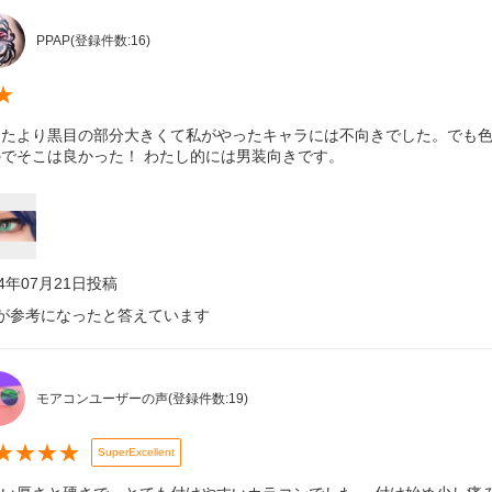
PPAP
(登録件数:
16
)
★
ったより黒目の部分大きくて私がやったキャラには不向きでした。でも
のでそこは良かった！ わたし的には男装向きです。
24年07月21日
投稿
が参考になったと答えています
モアコンユーザーの声
(登録件数:
19
)
★
★
★
★
SuperExcellent