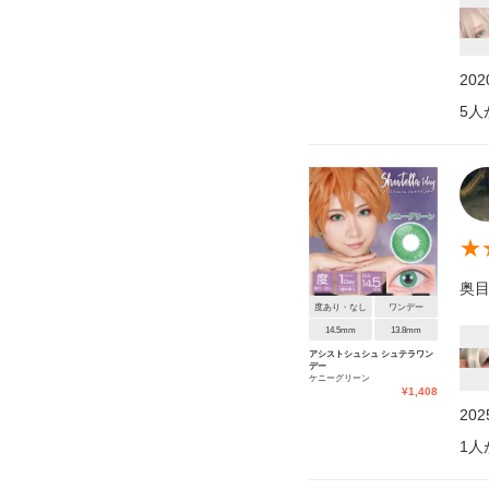
20
5
人
★
奥
度あり・なし
ワンデー
14.5mm
13.8mm
アシストシュシュ シュテラワン
デー
ケニーグリーン
¥
1,408
20
1
人