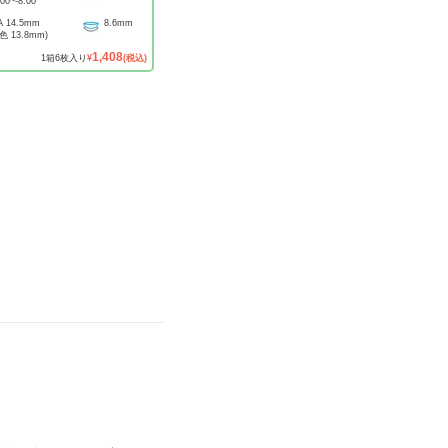
.00
~
-8.00
A
14.5mm
8.6mm
着色
13.8mm
)
1,408
1
箱
6
枚入り
¥
(税込)