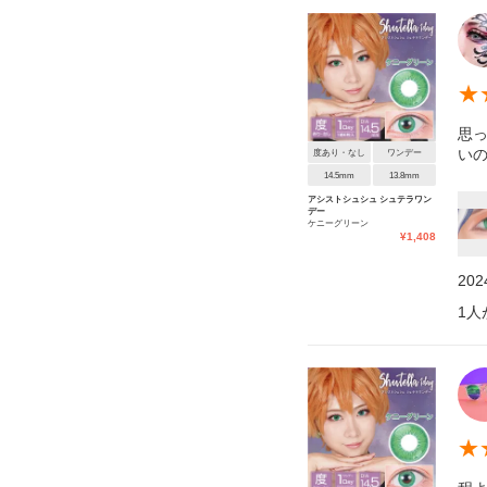
★
思
い
度あり・なし
ワンデー
14.5mm
13.8mm
アシストシュシュ シュテラワン
デー
ケニーグリーン
¥
1,408
20
1
人
★