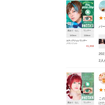
★
バ
度あり・なし
ワンデー
14.5mm
13.8mm
エティアジュレワンデー
メロンジュレ
¥
1,958
20
2
人
★
こ
け
度あり・なし
ワンデー