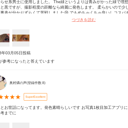
らせ系男士に使用しました。 The緑というよりは青みがかった緑で理
ると黒ですが、撮影程度の距離なら綺麗に発色します。 柔らかいので少
り裏表が分かりずらくて苦戦しました😢 でもめちゃくちゃ良いしコスパ
ってます！ 1枚目はiPhoneノーマルカメラ(内カメ)、屋内日陰 2枚目はN
つづきを読む
よう少し加工
23年03月05日
投稿
が参考になったと答えています
奥村燐の声
(登録件数:
8
)
★
★
★
★
SuperExcellent
んとお世話になってます。発色素晴らしいです お写真1枚目加工アプリに
参考までに