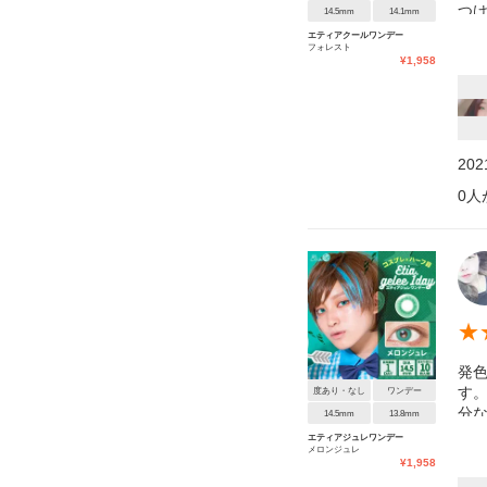
つ
14.5mm
14.1mm
め
エティアクールワンデー
フォレスト
ど)
¥
1,958
20
0
人
★
発
す
度あり・なし
ワンデー
分
14.5mm
13.8mm
し
エティアジュレワンデー
メロンジュレ
¥
1,958