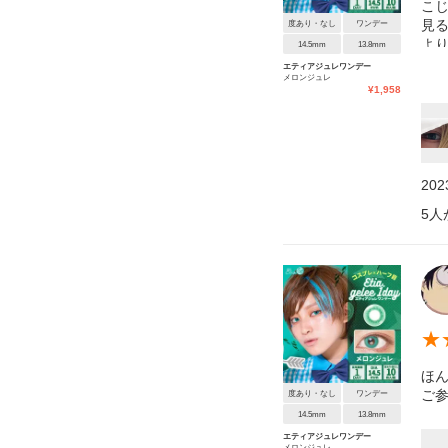
こじ
見
度あり・なし
ワンデー
よ
14.5mm
13.8mm
もら
エティアジュレワンデー
メロンジュレ
い
¥
1,958
20
5
人
★
ほ
ご
度あり・なし
ワンデー
14.5mm
13.8mm
エティアジュレワンデー
メロンジュレ