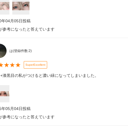
20年04月05日
投稿
が参考になったと答えています
は
(登録件数:
2
)
★
★
★
★
SuperExcellent
目+漆黒目の私がつけると濃い緑になってしまいました。
25年05月04日
投稿
が参考になったと答えています