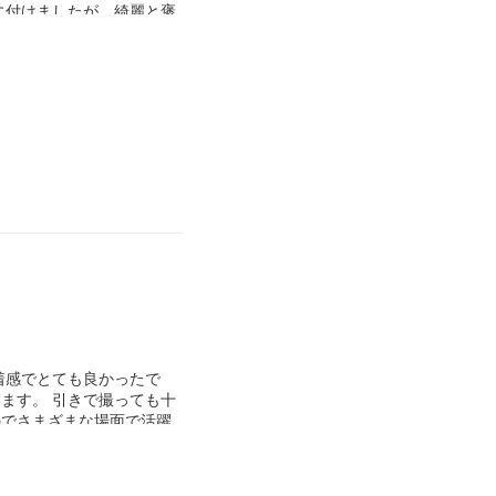
に付けましたが、綺麗と褒
(ガッツリメイクしたけ
着感でとても良かったで
ます。 引きで撮っても十
のでさまざまな場面で活躍