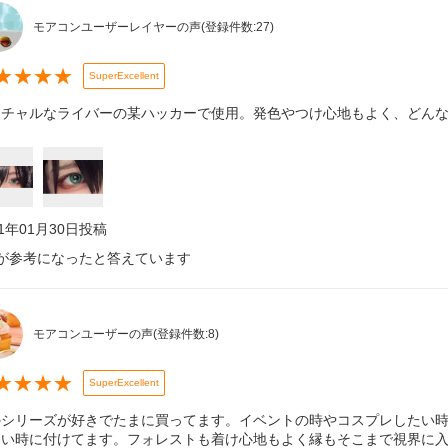
モアコンユーザーレイヤーの声
(登録件数:
27
)
★
★
★
★
SuperExcellent
ーチャルなライバーの某ハッカーで使用。発色やつけ心地もよく、どん
21年01月30日
投稿
が参考になったと答えています
モアコンユーザーの声
(登録件数:
8
)
★
★
★
★
SuperExcellent
のシリーズが好きでたまに買ってます。イベントの時やコスプレしたい
たい時に付けてます。フォレストも着け心地もよく縁もそこまで視界に