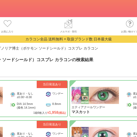
お気に入り
メルマガ・割引
お買い物ガイ
カラコン全品 送料無料 × 取扱ブランド数 日本最大級
グノリア博士（ポケモン ソードシールド）コスプレ カラコン
 ソードシールド）コスプレ カラコン
の検索結果
当日発送あり
度あり・なし
ワンデー
度
±0.00
~
-8.00
±0
DIA
14.5mm
8.8mm
DI
エティアクールワンデー
(着色
14.1mm
)
(
マスカット
1,958
1
箱
6
枚入り
¥
(税込)
当日発送あり
度あり・なし
ワンデー
度