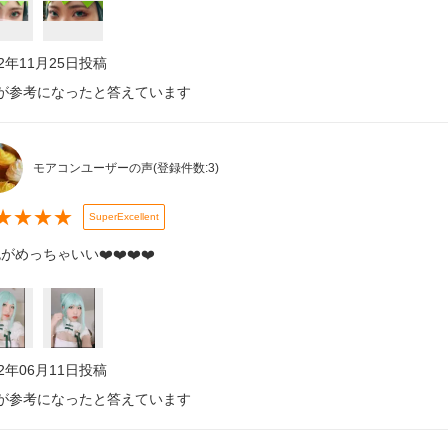
22年11月25日
投稿
が参考になったと答えています
モアコンユーザーの声
(登録件数:
3
)
★
★
★
★
SuperExcellent
がめっちゃいい❤️❤️❤️❤️
22年06月11日
投稿
が参考になったと答えています