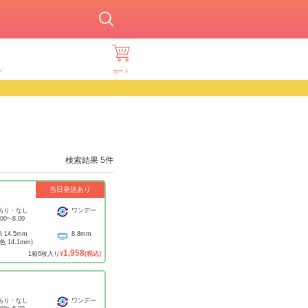
ド
カート
検索結果
5
件
当日発送あり
あり・なし
ワンデー
.00
~
-8.00
A
14.5mm
8.8mm
着色
14.1mm
)
1,958
1
箱
6
枚入り
¥
(税込)
あり・なし
ワンデー