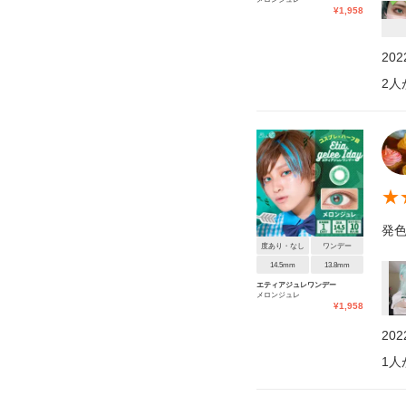
¥
1,958
20
2
人
★
発色
度あり・なし
ワンデー
14.5mm
13.8mm
エティアジュレワンデー
メロンジュレ
¥
1,958
20
1
人