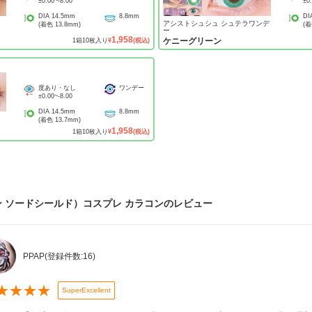
±0.00
~
-8.00
±0
DIA
14.5mm
8.8mm
DI
アシストシュシュ シュテラワンデ
(着色
13.8mm
)
(
ー
1,958
ケニーグリーン
1
箱
10
枚入り
¥
(税込)
度あり・なし
ワンデー
±0.00
~
-8.00
DIA
14.5mm
8.8mm
(着色
13.7mm
)
1,958
1
箱
10
枚入り
¥
(税込)
 ソードシールド）コスプレ カラコン
のレビュー
PPAP
(登録件数:
16
)
★
★
★
★
SuperExcellent