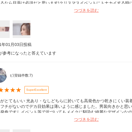
けるなら目薬は必須だと思います!クリスマスイベントにトナカイする時
られました。イエベの日本人、薄めのメイクにも馴染む色だと思います!
つづきを読む
。またリピします!
21年01月03日
投稿
が参考になったと答えています
ピ
(登録件数:
7
)
★
★
★
★
SuperExcellent
色がとてもいい 光あり・なしどちらに於いても高発色かつ乾きにくい装
。フチがないのでデカ目効果は薄いように感じました。男装向きかと思い
な発色ですしイベント等で近づいてもメイクに馴染む綺麗なデザインな
そうです。他の色も試して見たいと思います。
つづきを読む