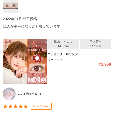
2022年01月27日
投稿
11
人が参考になったと答えています
度あり・なし
ワンデー
14.5mm
14.1mm
エティアクールワンデー
ガーネット
¥
1,958
あむ
(登録件数:
7
)
★
★
★
★
★
SuperExcellent