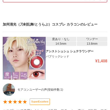
加州清光（刀剣乱舞/とうらぶ）コスプレ カラコン
のレビュー
度あり・なし
ワンデー
14.5mm
13.8mm
アシストシュシュ シュテラワンデー
パブリックレッド
¥
1,408
モアコンユーザーの声
(登録件数:
1
)
★
★
★
★
★
SuperExcellent