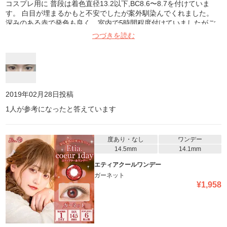
コスプレ用に 普段は着色直径13.2以下,BC8.6〜8.7を付けていま
す。 白目が埋まるかもと不安でしたが案外馴染んでくれました。
深みのある赤で発色も良く、室内で5時間程度付けていましたがご
ろごろせず乾きもなかったです。
つづきを読む
2019年02月28日
投稿
1
人が参考になったと答えています
度あり・なし
ワンデー
14.5mm
14.1mm
エティアクールワンデー
ガーネット
¥
1,958