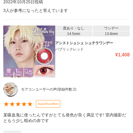
2022年10月25日
投稿
3
人が参考になったと答えています
度あり・なし
ワンデー
14.5mm
13.8mm
アシストシュシュ シュテラワンデー
パブリックレッド
¥
1,408
モアコンユーザーの声
(登録件数:
2
)
★
★
★
★
★
SuperExcellent
某吸血鬼に使ったんですがとても発色が良く満足です! 室内撮影だ
ともう少し暗めの赤です