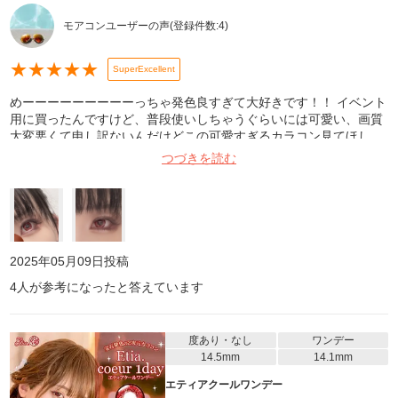
モアコンユーザーの声
(登録件数:
4
)
★
★
★
★
★
SuperExcellent
めーーーーーーーーーっちゃ発色良すぎて大好きです！！ イベント
用に買ったんですけど、普段使いしちゃうぐらいには可愛い、画質
大変悪くて申し訳ないんだけどこの可愛すぎるカラコン見てほし
い、、。 裏表逆に入ってたりするけど色で判断できるし良いかな。
つづきを読む
乾いてゴロゴロしたりズレることもほぼないし、目薬もあまり使わ
なくて良いから楽！でした！これはリピしたｰｰｰｰｰｰｰｰｰｰｯい‼️‼️
2025年05月09日
投稿
4
人が参考になったと答えています
度あり・なし
ワンデー
14.5mm
14.1mm
エティアクールワンデー