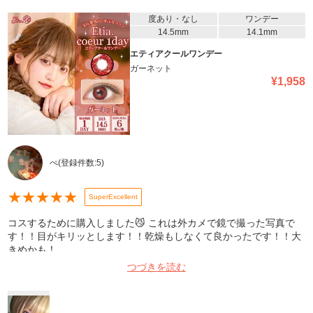
度あり・なし
ワンデー
14.5mm
14.1mm
エティアクールワンデー
ガーネット
¥
1,958
ぺ
(登録件数:
5
)
★
★
★
★
★
SuperExcellent
コスするために購入しました😼 これは外カメで鏡で撮った写真で
す！！目がキリッとします！！乾燥もしなくて良かったです！！大
きめかも！
つづきを読む