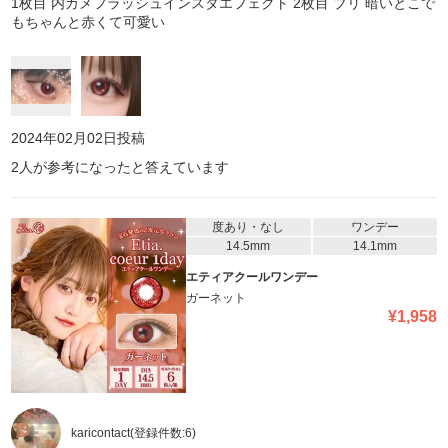
1枚目 内カメフラッシュインスタエフェクト 2枚目 プリ 暗いとこで
もちゃんと赤くて可愛い
2024年02月02日
投稿
2
人が参考になったと答えています
度あり・なし
ワンデー
14.5mm
14.1mm
エティアクールワンデー
ガーネット
¥
1,958
karicontact
(登録件数:
6
)