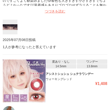
のですごくよく馴染みました😼着色も大きすぎず小さすぎずでちょ
うどよかったです👍🏻装着感もあまりゴロゴロせずラリることも無か
ったです😌
つづきを読む
2025年07月08日
投稿
1
人が参考になったと答えています
度あり・なし
ワンデー
14.5mm
13.8mm
アシストシュシュ シュテラワンデー
ウォーキングレッド
¥
1,408