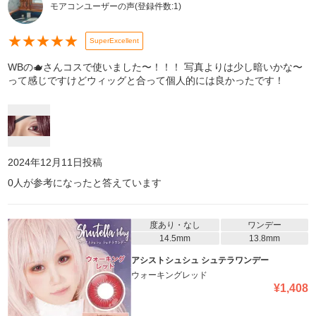
モアコンユーザーの声
(登録件数:
1
)
★
★
★
★
★
SuperExcellent
WBの🫖さんコスで使いました〜！！！ 写真よりは少し暗いかな〜
って感じですけどウィッグと合って個人的には良かったです！
2024年12月11日
投稿
0
人が参考になったと答えています
度あり・なし
ワンデー
14.5mm
13.8mm
アシストシュシュ シュテラワンデー
ウォーキングレッド
¥
1,408