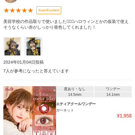
★
★
★
★
★
SuperExcellent
美容学校の作品取りで使いました🙆🏻‍♀️ハロウィンとかの仮装で使え
そうなくらい赤がしっかり発色してくれました！
2024年01月04日
投稿
7
人が参考になったと答えています
度あり・なし
ワンデー
14.5mm
14.1mm
エティアクールワンデー
ガーネット
¥
1,958