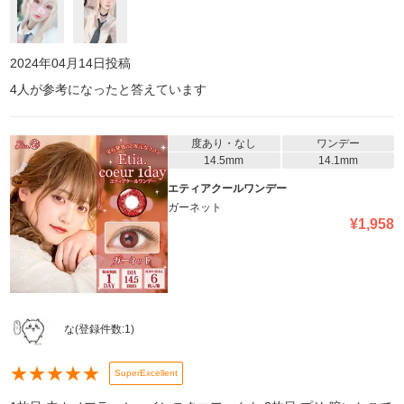
2024年04月14日
投稿
4
人が参考になったと答えています
度あり・なし
ワンデー
14.5mm
14.1mm
エティアクールワンデー
ガーネット
¥
1,958
な
(登録件数:
1
)
★
★
★
★
★
SuperExcellent