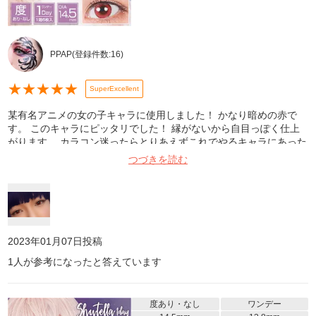
PPAP
(登録件数:
16
)
★
★
★
★
★
SuperExcellent
某有名アニメの女の子キャラに使用しました！ かなり暗めの赤で
す。 このキャラにピッタリでした！ 縁がないから自目っぽく仕上
がります。 カラコン迷ったらとりあえずこれでやるキャラにあった
色を存分に探して買って欲しい！！
つづきを読む
2023年01月07日
投稿
1
人が参考になったと答えています
度あり・なし
ワンデー