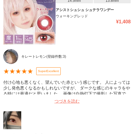
14.5mm
13.8mm
アシストシュシュ シュテラワンデー
ウォーキングレッド
¥
1,408
キレートレモン
(登録件数:
3
)
★
★
★
★
★
SuperExcellent
付け心地も悪くなく、望んでいた赤という感じです。 人によっては
少し発色悪くなるかもしれないですが、 ダークな感じのキャラをや
る時には最適だと思いました。 画像は白熱灯下で撮影した写真で
す。
つづきを読む