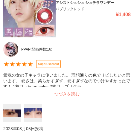
アシストシュシュ シュテラワンデー
パブリックレッド
¥
1,408
PPAP
(登録件数:
16
)
★
★
★
★
★
SuperExcellent
銀魂の女の子キャラに使いました。 理想通りの色でリピしたいと思
います。 硬さは、柔らかすぎず、硬すぎずなのでつけやすかったで
す！ 1枚目→beautyplus 2枚目→プリクラ
つづきを読む
2023年03月05日
投稿