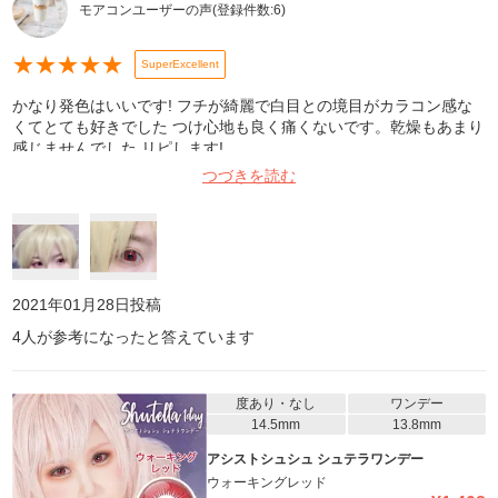
モアコンユーザーの声
(登録件数:
6
)
★
★
★
★
★
SuperExcellent
かなり発色はいいです! フチが綺麗で白目との境目がカラコン感な
くてとても好きでした つけ心地も良く痛くないです。乾燥もあまり
感じませんでした リピします!
つづきを読む
2021年01月28日
投稿
4
人が参考になったと答えています
度あり・なし
ワンデー
14.5mm
13.8mm
アシストシュシュ シュテラワンデー
ウォーキングレッド