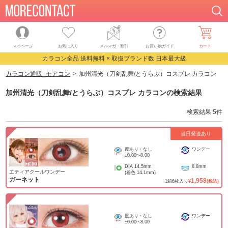
マイページ
お気に入り
メルマガ・割引
お買い物ガイド
カート
カラコン全品 送料無料 × 取扱ブランド数 日本最大級
カラコン通販_モアコン
加州清光（刀剣乱舞/とうらぶ）コスプレ カラコン
加州清光（刀剣乱舞/とうらぶ）コスプレ カラコン
の検索結果
検索結果
5
件
当日発送あり
度あり・なし
ワンデー
±0.00
~
-8.00
DIA
14.5mm
8.8mm
エティアクールワンデー
(着色
14.1mm
)
ガーネット
1,958
1
箱
6
枚入り
¥
(税込)
度あり・なし
ワンデー
±0.00
~
-8.00