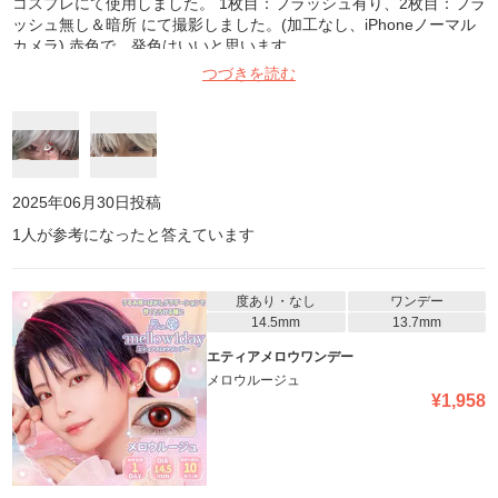
コスプレにて使用しました。 1枚目：フラッシュ有り、2枚目：フラ
ッシュ無し＆暗所 にて撮影しました。(加工なし、iPhoneノーマル
カメラ) 赤色で、発色はいいと思います
つづきを読む
2025年06月30日
投稿
1
人が参考になったと答えています
度あり・なし
ワンデー
14.5mm
13.7mm
エティアメロウワンデー
メロウルージュ
¥
1,958