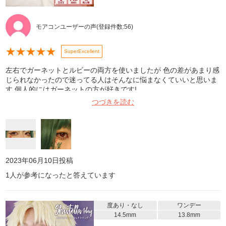
モアコンユーザーの声
(登録件数:
56
)
★
★
★
★
★
SuperExcellent
左右でガーネットとルビーの両方を使いましたが 色の差があまり感
じられなかったので迷ってる人はそんなに悩まなくていいと思いま
す 個人的にはガーネットの方が好きです!
つづきを読む
2023年06月10日
投稿
1
人が参考になったと答えています
度あり・なし
ワンデー
14.5mm
13.8mm