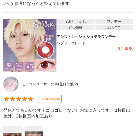
8
人が参考になったと答えています
度あり・なし
ワンデー
14.5mm
13.8mm
アシストシュシュ シュテラワンデー
パブリックレッド
¥
1,408
モアコンユーザーの声
(登録件数:
2
)
★
★
★
★
★
SuperExcellent
発色とてもいいです！ゴロゴロしないしお気に入りです。 1枚目は
屋外、2枚目室内加工あり。