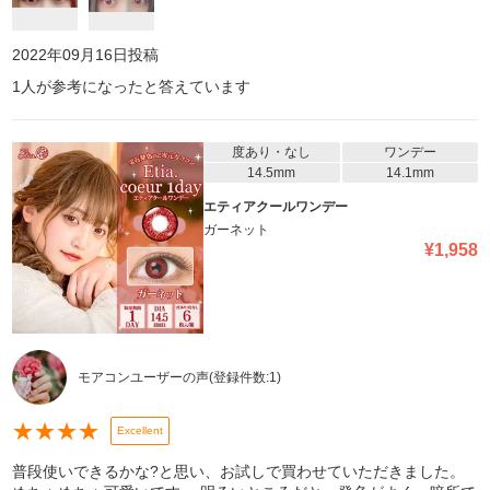
2022年09月16日
投稿
1
人が参考になったと答えています
度あり・なし
ワンデー
14.5mm
14.1mm
エティアクールワンデー
ガーネット
¥
1,958
モアコンユーザーの声
(登録件数:
1
)
★
★
★
★
Excellent
普段使いできるかな?と思い、お試しで買わせていただきました。