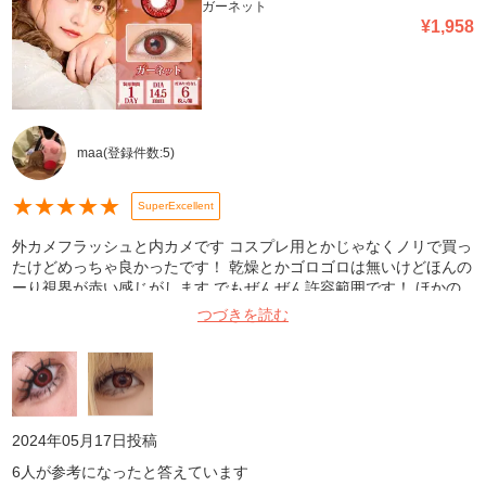
ガーネット
¥
1,958
maa
(登録件数:
5
)
★
★
★
★
★
SuperExcellent
外カメフラッシュと内カメです コスプレ用とかじゃなくノリで買っ
たけどめっちゃ良かったです！ 乾燥とかゴロゴロは無いけどほんの
ーり視界が赤い感じがします でもぜんぜん許容範囲です！ ほかの
色も買ってみたいです！
つづきを読む
2024年05月17日
投稿
6
人が参考になったと答えています