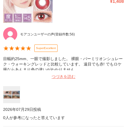
¥
1,408
モアコンユーザーの声
(登録件数:
56
)
★
★
★
★
★
SuperExcellent
目幅約25mm、一眼で撮影しました。 裸眼・バーミリオンシュレー
ク・ウォーキングレッドと比較しています。 遠目でも赤! でもロケ
撮ならあんまり色の違いがわかりません。
つづきを読む
2026年07月29日
投稿
0
人が参考になったと答えています