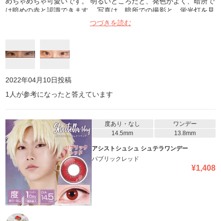
めちゃめちゃ可愛いです。 明るいところだと、発色がよく、暗所で
は暗めの赤と認識できます。 写真は、暗所での撮影と、蛍光灯を見
上げてのお写真になります。是非参考にしてみてください。
つづきを読む
2022年04月10日
投稿
1
人が参考になったと答えています
度あり・なし
ワンデー
14.5mm
13.8mm
アシストシュシュ シュテラワンデー
パブリックレッド
¥
1,408