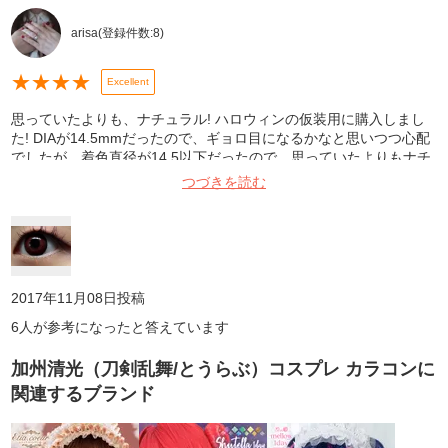
arisa
(登録件数:
8
)
★
★
★
★
Excellent
思っていたよりも、ナチュラル! ハロウィンの仮装用に購入しまし
た! DIAが14.5mmだったので、ギョロ目になるかなと思いつつ心配
でしたが、着色直径が14.5以下だったので、思っていたよりもナチ
ュラルに盛る事が出来ました! また、このカラコンは、1day限定の
つづきを読む
お色だというところにも惹かれて購入しました! 周りの人達にも、
「可愛い!」と好評でした!☺️ 写真は、洗面台で撮影しました!
2017年11月08日
投稿
6
人が参考になったと答えています
加州清光（刀剣乱舞/とうらぶ）コスプレ カラコン
に
関連するブランド