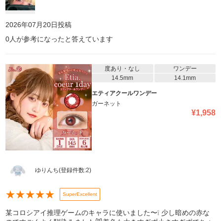
2026年07月20日
投稿
0
人が参考になったと答えています
度あり・なし
ワンデー
14.5mm
14.1mm
エティアクールワンデー
ガーネット
¥
1,958
ゆりんち
(登録件数:
2
)
★
★
★
★
★
SuperExcellent
某コロシアイ推理ゲームのキャラに使いました〜❕ 少し暗めの赤な