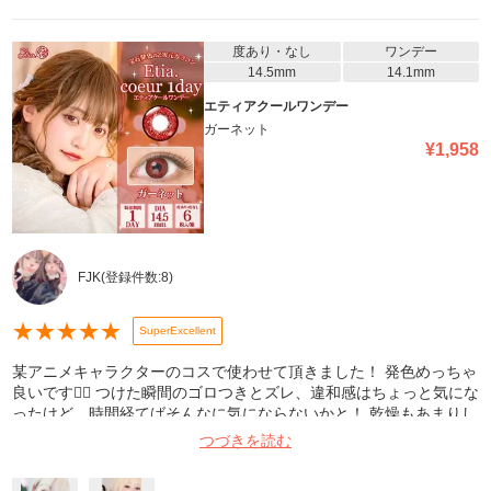
度あり・なし
ワンデー
14.5mm
14.1mm
エティアクールワンデー
ガーネット
¥
1,958
FJK
(登録件数:
8
)
★
★
★
★
★
SuperExcellent
某アニメキャラクターのコスで使わせて頂きました！ 発色めっちゃ
良いです🙆‍♀️ つけた瞬間のゴロつきとズレ、違和感はちょっと気にな
ったけど、時間経てばそんなに気にならないかと！ 乾燥もあまりし
ませんでした〜！
つづきを読む