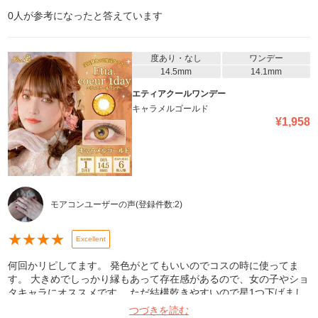
0
人が参考になったと答えています
度あり・なし
ワンデー
14.5mm
14.1mm
エティアクールワンデー
キャラメルゴールド
¥
1,958
モアコンユーザーの声
(登録件数:
2
)
★
★
★
★
Excellent
何回かリピしてます。 発色がとてもいいのでコスの時に使ってま
す。 大きめでしっかり縁もあって存在感があるので、女の子やショ
タキャラにオススメです。 ただ結構乾きやすいので星1つ下げまし
た。
つづきを読む