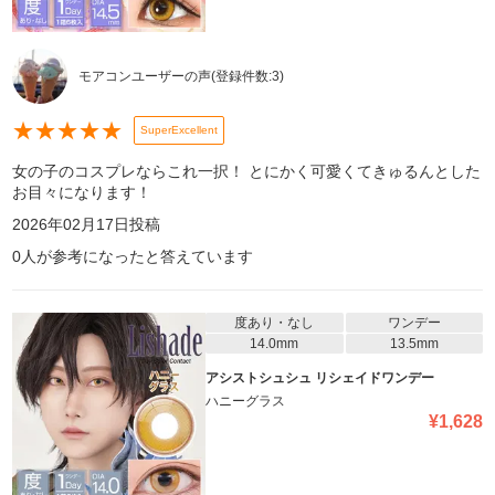
モアコンユーザーの声
(登録件数:
3
)
★
★
★
★
★
SuperExcellent
女の子のコスプレならこれ一択！ とにかく可愛くてきゅるんとした
お目々になります！
2026年02月17日
投稿
0
人が参考になったと答えています
度あり・なし
ワンデー
14.0mm
13.5mm
アシストシュシュ リシェイドワンデー
ハニーグラス
¥
1,628