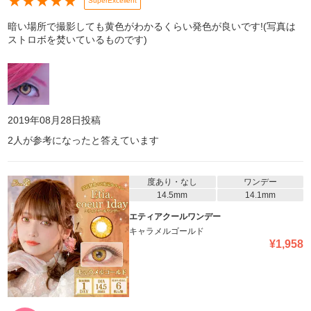
★
★
★
★
★
SuperExcellent
暗い場所で撮影しても黄色がわかるくらい発色が良いです!(写真は
ストロボを焚いているものです)
2019年08月28日
投稿
2
人が参考になったと答えています
度あり・なし
ワンデー
14.5mm
14.1mm
エティアクールワンデー
キャラメルゴールド
¥
1,958