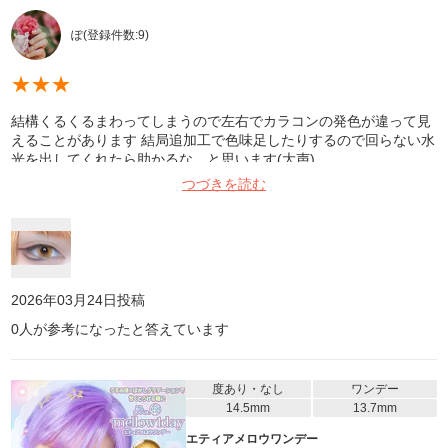
ぽ
(登録件数:
9
)
★
★
★
結構くるくるまわってしまうので左右でカラコンの発色が違って見
えることがあります 結局追加工で色味足したりするので回らない水
光を出してくれたら助かるな…と思います(大声)
つづきを読む
2026年03月24日
投稿
0
人が参考になったと答えています
度あり・なし
ワンデー
14.5mm
13.7mm
エティアメロウワンデー