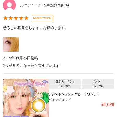
モアコンユーザーの声
(登録件数:
56
)
★
★
★
★
★
SuperExcellent
恐ろしい程発色します。お勧めします。
2019年04月25日
投稿
2
人が参考になったと答えています
度あり・なし
ワンデー
14.5mm
14.0mm
アシストシュシュ パピーラワンデー
パインシロップ
¥
1,628