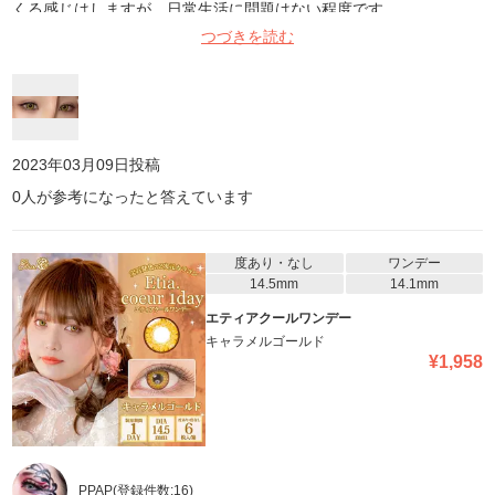
くる感じはしますが、日常生活に問題はない程度です。
つづきを読む
2023年03月09日
投稿
0
人が参考になったと答えています
度あり・なし
ワンデー
14.5mm
14.1mm
エティアクールワンデー
キャラメルゴールド
¥
1,958
PPAP
(登録件数:
16
)