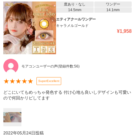
度あり・なし
ワンデー
14.5mm
14.1mm
エティアクールワンデー
キャラメルゴールド
¥
1,958
モアコンユーザーの声
(登録件数:
56
)
★
★
★
★
★
SuperExcellent
どこにいてもめっちゃ発色する 付け心地も良いしデザインも可愛い
ので何回かリピしてます
2022年05月24日
投稿