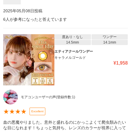
2025年05月08日
投稿
6
人が参考になったと答えています
度あり・なし
ワンデー
14.5mm
14.1mm
エティアクールワンデー
キャラメルゴールド
¥
1,958
モアコンユーザーの声
(登録件数:
1
)
★
★
★
★
Excellent
血の悪魔やりました。意外と盛れるのにかっこよくて爬虫類みたい
な目になれます！ちょっと気持ち、レンズのカラーが視界に入って