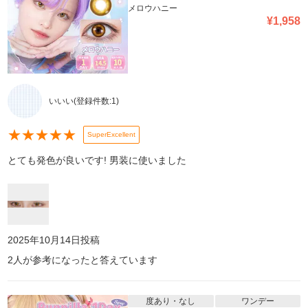
メロウハニー
¥
1,958
いいい
(登録件数:
1
)
★
★
★
★
★
SuperExcellent
とても発色が良いです! 男装に使いました
2025年10月14日
投稿
2
人が参考になったと答えています
度あり・なし
ワンデー