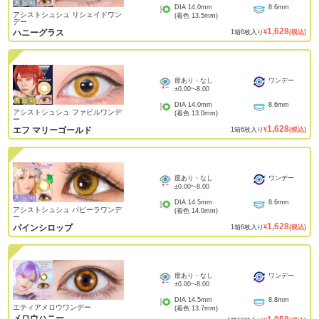
DIA
14.0mm
8.6mm
アシストシュシュ リシェイドワン
(着色
13.5mm
)
デー
1,628
ハニーグラス
1
箱
6
枚入り
¥
(税込)
度あり・なし
ワンデー
±0.00
~
-8.00
DIA
14.0mm
8.6mm
アシストシュシュ ファビルワンデ
(着色
13.0mm
)
ー
1,628
エフ マリーゴールド
1
箱
6
枚入り
¥
(税込)
度あり・なし
ワンデー
±0.00
~
-8.00
DIA
14.5mm
8.6mm
アシストシュシュ パピーラワンデ
(着色
14.0mm
)
ー
1,628
パインシロップ
1
箱
6
枚入り
¥
(税込)
度あり・なし
ワンデー
±0.00
~
-8.00
DIA
14.5mm
8.8mm
エティアメロウワンデー
(着色
13.7mm
)
メロウハニー