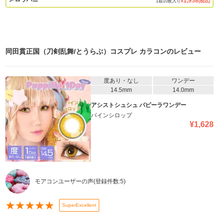
1,958
1
箱
10
枚入り
¥
(税込)
同田貫正国（刀剣乱舞/とうらぶ）コスプレ カラコン
のレビュー
度あり・なし
ワンデー
14.5mm
14.0mm
アシストシュシュ パピーラワンデー
パインシロップ
¥
1,628
モアコンユーザーの声
(登録件数:
5
)
★
★
★
★
★
SuperExcellent