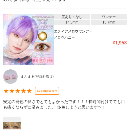
度あり・なし
ワンデー
14.5mm
13.7mm
エティアメロウワンデー
メロウハニー
¥
1,958
まんまる
(登録件数:
2
)
★
★
★
★
★
SuperExcellent
安定の発色の良さでとてもよかったです！！！長時間付けてても目
も痛くならずに済みました。 多色しようと思います〜！！！