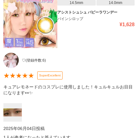
14.5mm
14.0mm
アシストシュシュ パピーラワンデー
パインシロップ
¥
1,628
♡
(登録件数:
6
)
★
★
★
★
★
SuperExcellent
キュアレモネードのコスプレに使用しました！キュルキュルお目目
になります👀✨
2025年06月04日
投稿
1
人が参考になったと答えています