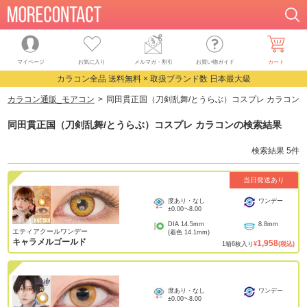
マイページ
お気に入り
メルマガ・割引
お買い物ガイド
カート
カラコン全品 送料無料 × 取扱ブランド数 日本最大級
カラコン通販_モアコン
同田貫正国（刀剣乱舞/とうらぶ）コスプレ カラコン
同田貫正国（刀剣乱舞/とうらぶ）コスプレ カラコン
の検索結果
検索結果
5
件
当日発送あり
度あり・なし
ワンデー
±0.00
~
-8.00
DIA
14.5mm
8.8mm
エティアクールワンデー
(着色
14.1mm
)
キャラメルゴールド
1,958
1
箱
6
枚入り
¥
(税込)
度あり・なし
ワンデー
±0.00
~
-8.00