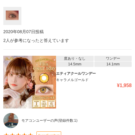
2020年08月07日
投稿
2
人が参考になったと答えています
度あり・なし
ワンデー
14.5mm
14.1mm
エティアクールワンデー
キャラメルゴールド
¥
1,958
モアコンユーザーの声
(登録件数:
1
)