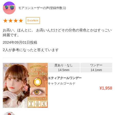
モアコンユーザーの声
(登録件数:
1
)
★
★
★
★
Excellent
お高い。ほんとに。 お高いんだけどその分色の発色とかはすっごい
綺麗です。
2024年09月01日
投稿
2
人が参考になったと答えています
度あり・なし
ワンデー
14.5mm
14.1mm
エティアクールワンデー
キャラメルゴールド
¥
1,958