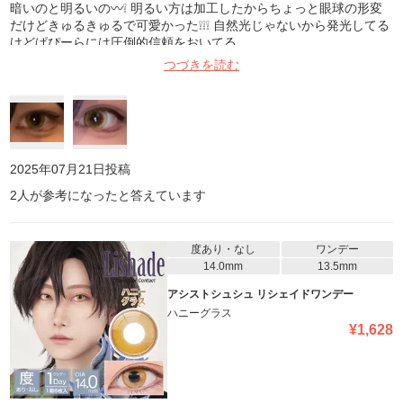
暗いのと明るいの〰️❕ 明るい方は加工したからちょっと眼球の形変
だけどきゅるきゅるで可愛かった❕❕❕ 自然光じゃないから発光してる
けどぱぴーらには圧倒的信頼をおいてる
つづきを読む
2025年07月21日
投稿
2
人が参考になったと答えています
度あり・なし
ワンデー
14.0mm
13.5mm
アシストシュシュ リシェイドワンデー
ハニーグラス
¥
1,628