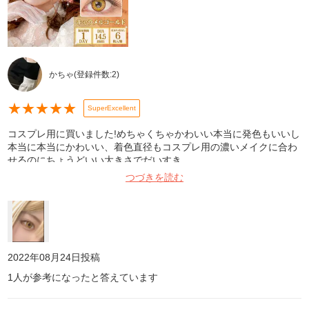
かちゃ
(登録件数:
2
)
★
★
★
★
★
SuperExcellent
コスプレ用に買いました!めちゃくちゃかわいい本当に発色もいいし
本当に本当にかわいい、着色直径もコスプレ用の濃いメイクに合わ
せるのにちょうどいい大きさでだいすき
つづきを読む
2022年08月24日
投稿
1
人が参考になったと答えています