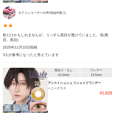
モアコンユーザーの声
(登録件数:
1
)
★
★
私だけかもしれませんが、うっすら黒目が透けていました。笑(奥
目、黒目)
2025年11月15日
投稿
3
人が参考になったと答えています
度あり・なし
ワンデー
14.0mm
13.5mm
アシストシュシュ リシェイドワンデー
ハニーグラス
¥
1,628