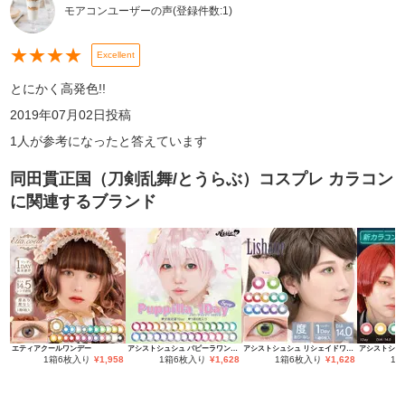
モアコンユーザーの声
(登録件数:
1
)
★
★
★
★
Excellent
とにかく高発色!!
2019年07月02日
投稿
1
人が参考になったと答えています
同田貫正国（刀剣乱舞/とうらぶ）コスプレ カラコン
に関連するブランド
エティアクールワンデー
アシストシュシュ パピーラワンデー
アシストシュシュ リシェイドワンデー
1箱6枚入り
¥
1,958
1箱6枚入り
¥
1,628
1箱6枚入り
¥
1,628
1