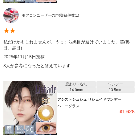
モアコンユーザーの声
(登録件数:
1
)
★
★
私だけかもしれませんが、うっすら黒目が透けていました。笑(奥
目、黒目)
2025年11月15日
投稿
3
人が参考になったと答えています
度あり・なし
ワンデー
14.0mm
13.5mm
アシストシュシュ リシェイドワンデー
ハニーグラス
¥
1,628