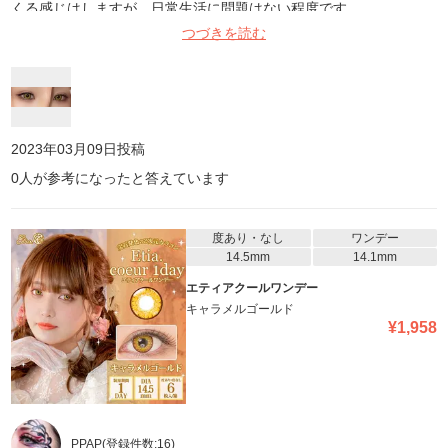
くる感じはしますが、日常生活に問題はない程度です。
つづきを読む
2023年03月09日
投稿
0
人が参考になったと答えています
度あり・なし
ワンデー
14.5mm
14.1mm
エティアクールワンデー
キャラメルゴールド
¥
1,958
PPAP
(登録件数:
16
)