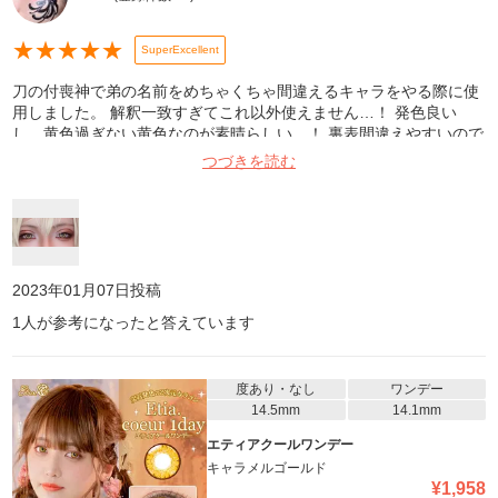
★
★
★
★
★
SuperExcellent
刀の付喪神で弟の名前をめちゃくちゃ間違えるキャラをやる際に使
用しました。 解釈一致すぎてこれ以外使えません…！ 発色良い
し、黄色過ぎない黄色なのが素晴らしい…！ 裏表間違えやすいので
お気を付けて！ 間違えるとめちゃくちゃズレるし痛いです！ オス
つづきを読む
スメです！！！！
2023年01月07日
投稿
1
人が参考になったと答えています
度あり・なし
ワンデー
14.5mm
14.1mm
エティアクールワンデー
キャラメルゴールド
¥
1,958