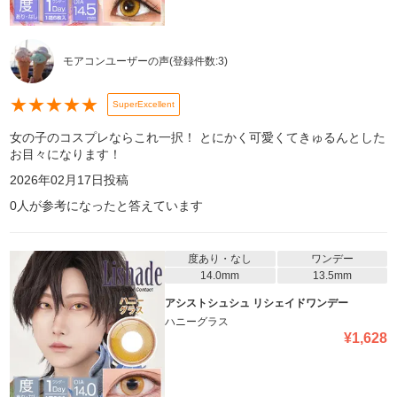
モアコンユーザーの声
(登録件数:
3
)
★
★
★
★
★
SuperExcellent
女の子のコスプレならこれ一択！ とにかく可愛くてきゅるんとした
お目々になります！
2026年02月17日
投稿
0
人が参考になったと答えています
度あり・なし
ワンデー
14.0mm
13.5mm
アシストシュシュ リシェイドワンデー
ハニーグラス
¥
1,628