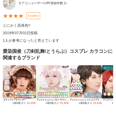
モアコンユーザーの声
(登録件数:
1
)
★
★
★
★
Excellent
とにかく高発色!!
2019年07月02日
投稿
1
人が参考になったと答えています
愛染国俊（刀剣乱舞/とうらぶ）コスプレ カラコン
に
関連するブランド
エティアクールワンデー
アシストシュシュ パピーラワンデー
アシストシュシュ リシェイドワンデー
1箱6枚入り
¥
1,958
1箱6枚入り
¥
1,628
1箱6枚入り
¥
1,628
1