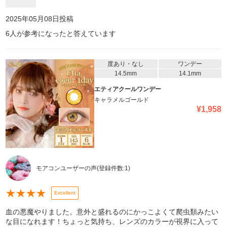
2025年05月08日
投稿
6
人が参考になったと答えています
度あり・なし
ワンデー
14.5mm
14.1mm
エティアクールワンデー
キャラメルゴールド
¥
1,958
モアコンユーザーの声
(登録件数:
1
)
★
★
★
★
Excellent
血の悪魔やりました。意外と盛れるのにかっこよくて爬虫類みたい
な目になれます！ちょっと気持ち、レンズのカラーが視界に入って