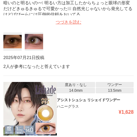
暗いのと明るいの〰️❕ 明るい方は加工したからちょっと眼球の形変
だけどきゅるきゅるで可愛かった❕❕❕ 自然光じゃないから発光してる
けどぱぴーらには圧倒的信頼をおいてる
つづきを読む
2025年07月21日
投稿
2
人が参考になったと答えています
度あり・なし
ワンデー
14.0mm
13.5mm
アシストシュシュ リシェイドワンデー
ハニーグラス
¥
1,628