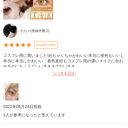
かちゃ
(登録件数:
2
)
★
★
★
★
★
SuperExcellent
コスプレ用に買いました!めちゃくちゃかわいい本当に発色もいいし
本当に本当にかわいい、着色直径もコスプレ用の濃いメイクに合わ
せるのにちょうどいい大きさでだいすき
つづきを読む
2022年08月24日
投稿
1
人が参考になったと答えています