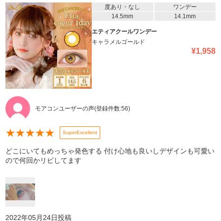
度あり・なし
ワンデー
14.5mm
14.1mm
エティアクールワンデー
キャラメルゴールド
¥
1,958
モアコンユーザーの声
(登録件数:
56
)
★
★
★
★
★
SuperExcellent
どこにいてもめっちゃ発色する 付け心地も良いしデザインも可愛い
ので何回かリピしてます
2022年05月24日
投稿