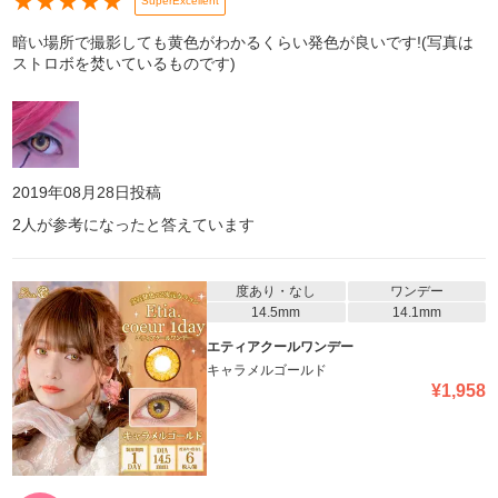
★
★
★
★
★
SuperExcellent
暗い場所で撮影しても黄色がわかるくらい発色が良いです!(写真は
ストロボを焚いているものです)
2019年08月28日
投稿
2
人が参考になったと答えています
度あり・なし
ワンデー
14.5mm
14.1mm
エティアクールワンデー
キャラメルゴールド
¥
1,958