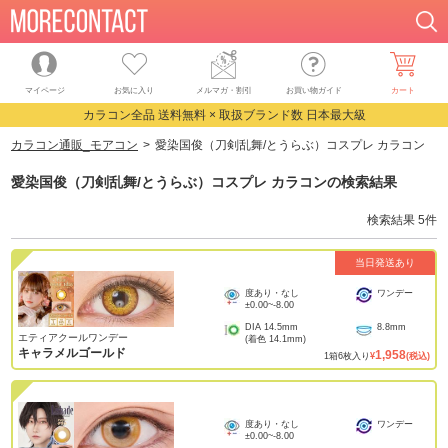
マイページ
お気に入り
メルマガ・割引
お買い物ガイド
カート
カラコン全品 送料無料 × 取扱ブランド数 日本最大級
カラコン通販_モアコン
愛染国俊（刀剣乱舞/とうらぶ）コスプレ カラコン
愛染国俊（刀剣乱舞/とうらぶ）コスプレ カラコン
の検索結果
検索結果
5
件
当日発送あり
度あり・なし
ワンデー
±0.00
~
-8.00
DIA
14.5mm
8.8mm
エティアクールワンデー
(着色
14.1mm
)
キャラメルゴールド
1,958
1
箱
6
枚入り
¥
(税込)
度あり・なし
ワンデー
±0.00
~
-8.00