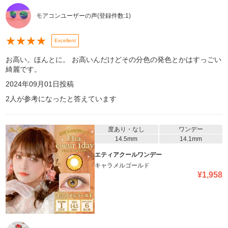
モアコンユーザーの声
(登録件数:
1
)
★
★
★
★
Excellent
お高い。ほんとに。 お高いんだけどその分色の発色とかはすっごい
綺麗です。
2024年09月01日
投稿
2
人が参考になったと答えています
度あり・なし
ワンデー
14.5mm
14.1mm
エティアクールワンデー
キャラメルゴールド
¥
1,958