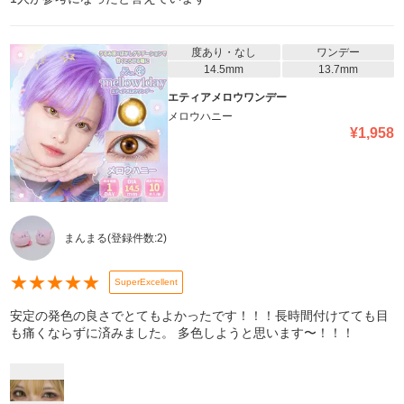
度あり・なし
ワンデー
14.5mm
13.7mm
エティアメロウワンデー
メロウハニー
¥
1,958
まんまる
(登録件数:
2
)
★
★
★
★
★
SuperExcellent
安定の発色の良さでとてもよかったです！！！長時間付けてても目
も痛くならずに済みました。 多色しようと思います〜！！！