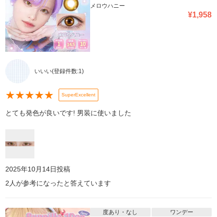
メロウハニー
¥
1,958
いいい
(登録件数:
1
)
★
★
★
★
★
SuperExcellent
とても発色が良いです! 男装に使いました
2025年10月14日
投稿
2
人が参考になったと答えています
度あり・なし
ワンデー