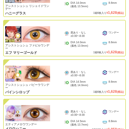
DIA
14.0mm
8.6mm
アシストシュシュ リシェイドワン
(着色
13.5mm
)
デー
1,628
ハニーグラス
1
箱
6
枚入り
¥
(税込)
度あり・なし
ワンデー
±0.00
~
-8.00
DIA
14.0mm
8.6mm
アシストシュシュ ファビルワンデ
(着色
13.0mm
)
ー
1,628
エフ マリーゴールド
1
箱
6
枚入り
¥
(税込)
度あり・なし
ワンデー
±0.00
~
-8.00
DIA
14.5mm
8.6mm
アシストシュシュ パピーラワンデ
(着色
14.0mm
)
ー
1,628
パインシロップ
1
箱
6
枚入り
¥
(税込)
度あり・なし
ワンデー
±0.00
~
-8.00
DIA
14.5mm
8.8mm
エティアメロウワンデー
(着色
13.7mm
)
メロウハニー