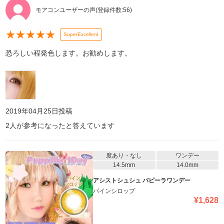
モアコンユーザーの声
(登録件数:
56
)
★
★
★
★
★
SuperExcellent
恐ろしい程発色します。お勧めします。
2019年04月25日
投稿
2
人が参考になったと答えています
度あり・なし
ワンデー
14.5mm
14.0mm
アシストシュシュ パピーラワンデー
パインシロップ
¥
1,628