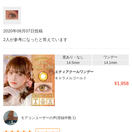
2020年08月07日
投稿
2
人が参考になったと答えています
度あり・なし
ワンデー
14.5mm
14.1mm
エティアクールワンデー
キャラメルゴールド
¥
1,958
モアコンユーザーの声
(登録件数:
1
)