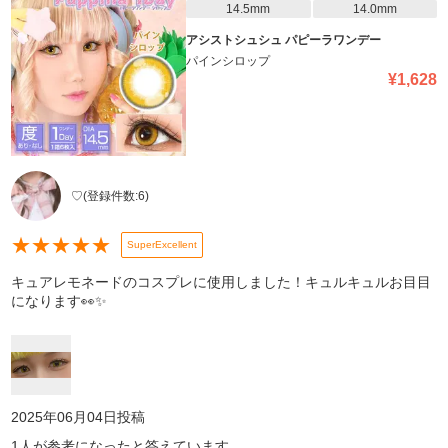
14.5mm
14.0mm
アシストシュシュ パピーラワンデー
パインシロップ
¥
1,628
♡
(登録件数:
6
)
★
★
★
★
★
SuperExcellent
キュアレモネードのコスプレに使用しました！キュルキュルお目目
になります👀✨
2025年06月04日
投稿
1
人が参考になったと答えています