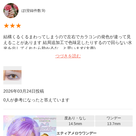
ぽ
(登録件数:
9
)
★
★
★
結構くるくるまわってしまうので左右でカラコンの発色が違って見
えることがあります 結局追加工で色味足したりするので回らない水
光を出してくれたら助かるな…と思います(大声)
つづきを読む
2026年03月24日
投稿
0
人が参考になったと答えています
度あり・なし
ワンデー
14.5mm
13.7mm
エティアメロウワンデー