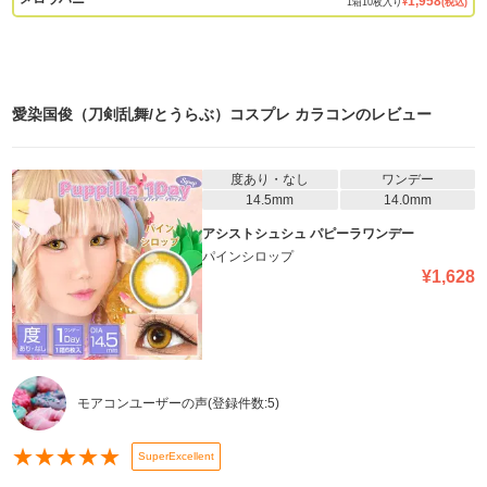
1,958
1
箱
10
枚入り
¥
(税込)
愛染国俊（刀剣乱舞/とうらぶ）コスプレ カラコン
のレビュー
度あり・なし
ワンデー
14.5mm
14.0mm
アシストシュシュ パピーラワンデー
パインシロップ
¥
1,628
モアコンユーザーの声
(登録件数:
5
)
★
★
★
★
★
SuperExcellent