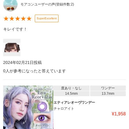
モアコンユーザーの声
(登録件数:
2
)
★
★
★
★
★
SuperExcellent
キレイです！
2024年02月21日
投稿
0
人が参考になったと答えています
度あり・なし
ワンデー
14.5mm
13.7mm
エティアレオーヴワンデー
チャロアイト
¥
1,958