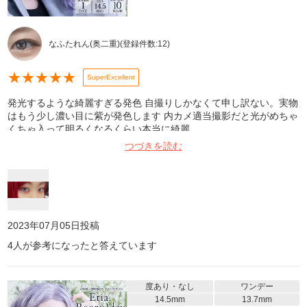
なふたれん(奥二重)
(登録件数:
12
)
★
★
★
★
★
SuperExcellent
発光するような綺麗すぎる発色 自撮りしかなくて申し訳ない。実物
はもう少し濃い目に紫が発色します 内カメ適当撮影だと光がめちゃ
くちゃ入って明るくなるくらい本当に綺麗
つづきを読む
2023年07月05日
投稿
4
人が参考になったと答えています
度あり・なし
ワンデー
14.5mm
13.7mm