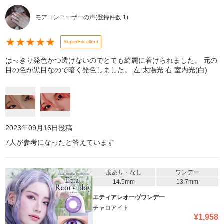
モアコンユーザーの声
(登録件数:
1
)
★
★
★
★
★
SuperExcellent
はっきり発色かつ透けないのでとても綺麗に着けられました。 元の
目の色が黒目なので暗く発色しました。 左:太陽光 右:室内光(白)
2023年09月16日
投稿
7
人が参考になったと答えています
度あり・なし
ワンデー
14.5mm
13.7mm
エティアレオーヴワンデー
チャロアイト
¥
1,958