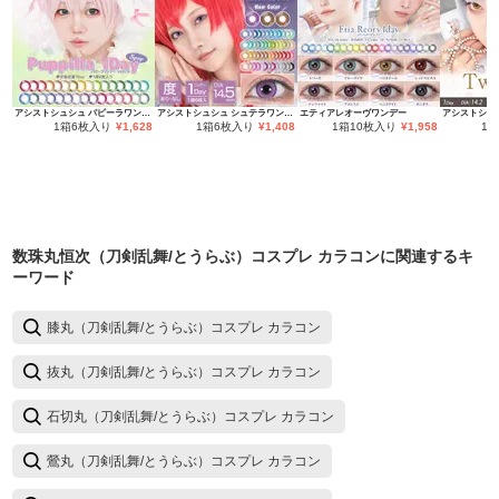
アシストシュシュ パピーラワンデー
アシストシュシュ シュテラワンデー
エティアレオーヴワンデー
1箱6枚入り
¥
1,628
1箱6枚入り
¥
1,408
1箱10枚入り
¥
1,958
1
数珠丸恒次（刀剣乱舞/とうらぶ）コスプレ カラコン
に関連するキ
ーワード
膝丸（刀剣乱舞/とうらぶ）コスプレ カラコン
抜丸（刀剣乱舞/とうらぶ）コスプレ カラコン
石切丸（刀剣乱舞/とうらぶ）コスプレ カラコン
鶯丸（刀剣乱舞/とうらぶ）コスプレ カラコン