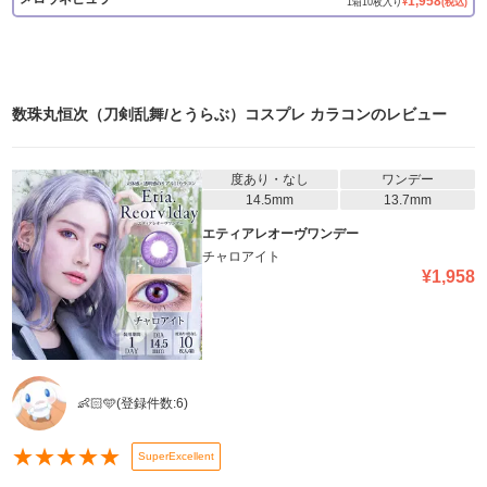
1,958
1
箱
10
枚入り
¥
(税込)
数珠丸恒次（刀剣乱舞/とうらぶ）コスプレ カラコン
のレビュー
度あり・なし
ワンデー
14.5mm
13.7mm
エティアレオーヴワンデー
チャロアイト
¥
1,958
👶🏻🩵
(登録件数:
6
)
★
★
★
★
★
SuperExcellent