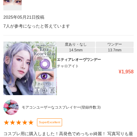
2025年05月21日
投稿
7
人が参考になったと答えています
度あり・なし
ワンデー
14.5mm
13.7mm
エティアレオーヴワンデー
チャロアイト
¥
1,958
モアコンユーザーなコスプレイヤー
(登録件数:
3
)
★
★
★
★
★
SuperExcellent
コスプレ用に購入しました！高発色でめっちゃ綺麗！ 写真写りも最