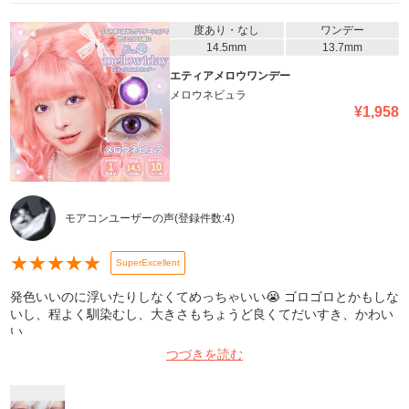
度あり・なし
ワンデー
14.5mm
13.7mm
エティアメロウワンデー
メロウネビュラ
¥
1,958
モアコンユーザーの声
(登録件数:
4
)
★
★
★
★
★
SuperExcellent
発色いいのに浮いたりしなくてめっちゃいい😭 ゴロゴロとかもしな
いし、程よく馴染むし、大きさもちょうど良くてだいすき、かわい
い。
つづきを読む