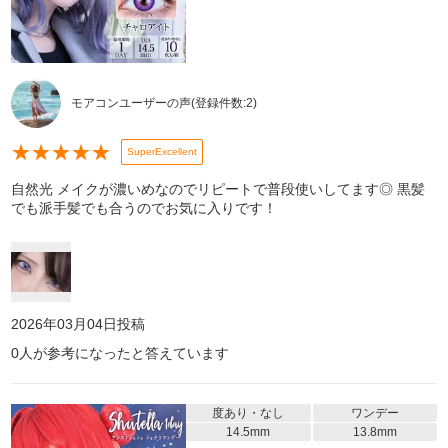
モアコンユーザーの声
(登録件数:
2
)
★
★
★
★
★
SuperExcellent
自然光 メイクが濃いめなのでリピートで普段使いしてます◎ 黒髪
でも派手髪でも合うのでお気に入りです！
2026年03月04日
投稿
0
人が参考になったと答えています
度あり・なし
ワンデー
14.5mm
13.8mm