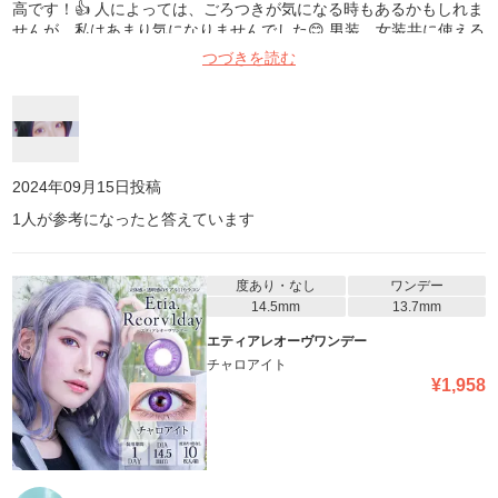
高です！👍 人によっては、ごろつきが気になる時もあるかもしれま
せんが、私はあまり気になりませんでした😊 男装、女装共に使える
丁度いい大きさです👏 このシリーズは全体的に発色がよく めちゃ
つづきを読む
くちゃお気に入りなので他のカラーも愛用してます！ この金額で1
箱10枚入なのも嬉しいです😊
2024年09月15日
投稿
1
人が参考になったと答えています
度あり・なし
ワンデー
14.5mm
13.7mm
エティアレオーヴワンデー
チャロアイト
¥
1,958