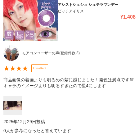
アシストシュシュ シュテラワンデー
ピッチアイリス
¥
1,408
モアコンユーザーの声
(登録件数:
3
)
★
★
★
★
Excellent
商品画像の着画よりも明るめの紫に感じました！発色は満点です💯
キャラのイメージよりも明るすぎたので星4にします…
2025年12月29日
投稿
0
人が参考になったと答えています