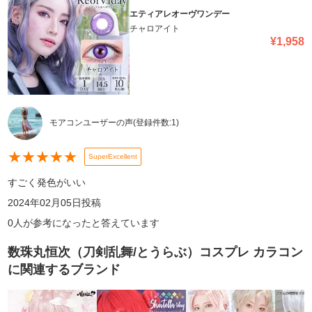
エティアレオーヴワンデー
チャロアイト
¥
1,958
モアコンユーザーの声
(登録件数:
1
)
★
★
★
★
★
SuperExcellent
すごく発色がいい
2024年02月05日
投稿
0
人が参考になったと答えています
数珠丸恒次（刀剣乱舞/とうらぶ）コスプレ カラコン
に関連するブランド