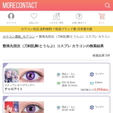
マイページ
お気に入り
メルマガ・割引
お買い物ガイド
カート
カラコン全品 送料無料 × 取扱ブランド数 日本最大級
カラコン通販_モアコン
数珠丸恒次（刀剣乱舞/とうらぶ）コスプレ カラコン
数珠丸恒次（刀剣乱舞/とうらぶ）コスプレ カラコン
の検索結果
検索結果
5
件
度あり・なし
ワンデー
±0.00
~
-8.00
DIA
14.5mm
8.8mm
エティアレオーヴワンデー
(着色
13.7mm
)
チャロアイト
1,958
1
箱
10
枚入り
¥
(税込)
度あり・なし
ワンデー
±0.00
~
-8.00