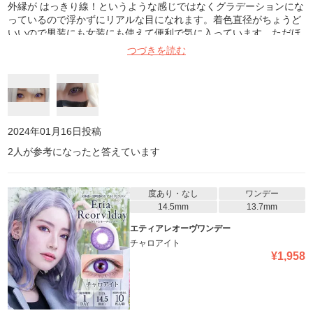
外縁が はっきり線！というような感じではなくグラデーションにな
っているので浮かずにリアルな目になれます。着色直径がちょうど
いいので男装にも女装にも使えて便利で気に入っています。ただほ
かのカラコンに比べて若干瞳孔が小さく見えて、キツめな印象にな
つづきを読む
るので使うキャラには注意した方がいいかもしれません。
2024年01月16日
投稿
2
人が参考になったと答えています
度あり・なし
ワンデー
14.5mm
13.7mm
エティアレオーヴワンデー
チャロアイト
¥
1,958