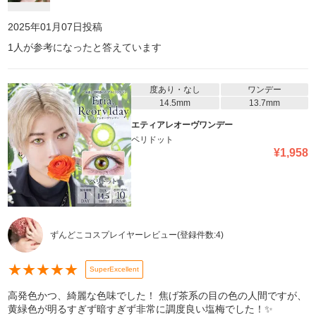
2025年01月07日
投稿
1
人が参考になったと答えています
度あり・なし
ワンデー
14.5mm
13.7mm
エティアレオーヴワンデー
ペリドット
¥
1,958
ずんどこコスプレイヤーレビュー
(登録件数:
4
)
★
★
★
★
★
SuperExcellent
高発色かつ、綺麗な色味でした！ 焦げ茶系の目の色の人間ですが、
黄緑色が明るすぎず暗すぎず非常に調度良い塩梅でした！✨