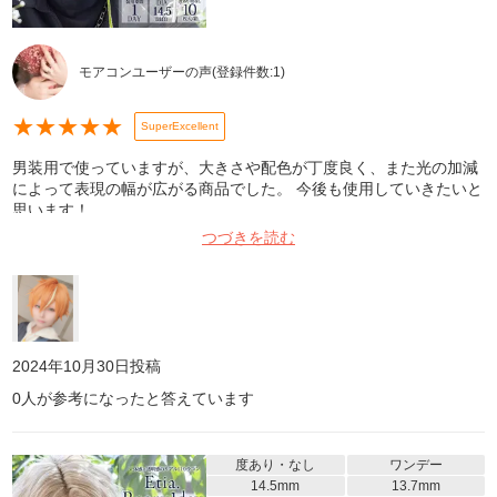
モアコンユーザーの声
(登録件数:
1
)
★
★
★
★
★
SuperExcellent
男装用で使っていますが、大きさや配色が丁度良く、また光の加減
によって表現の幅が広がる商品でした。 今後も使用していきたいと
思います！
つづきを読む
2024年10月30日
投稿
0
人が参考になったと答えています
度あり・なし
ワンデー
14.5mm
13.7mm