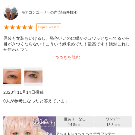
モアコンユーザーの声
(登録件数:
4
)
★
★
★
★
★
SuperExcellent
男装も女装もいけるし、発色いいのに縁がジュワッとなってるから
目がきつくならない！こういう緑求めてた！最高です！絶対これし
か使わんマン
つづきを読む
2023年11月14日
投稿
0
人が参考になったと答えています
度あり・なし
ワンデー
14.5mm
13.8mm
アシストシュシュ シュテラワンデー