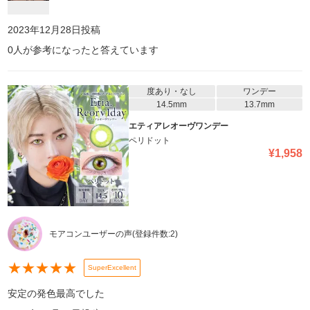
2023年12月28日
投稿
0
人が参考になったと答えています
度あり・なし
ワンデー
14.5mm
13.7mm
エティアレオーヴワンデー
ペリドット
¥
1,958
モアコンユーザーの声
(登録件数:
2
)
★
★
★
★
★
SuperExcellent
安定の発色最高でした