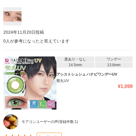
2024年11月20日
投稿
0
人が参考になったと答えています
度あり・なし
ワンデー
14.5mm
13.8mm
アシストシュシュ ハナビワンデーUV
鶯丸UV
¥
1,099
モアコンユーザーの声
(登録件数:
1
)