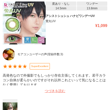
度あり・なし
ワンデー
14.5mm
13.8mm
アシストシュシュ ハナビワンデーUV
鶯丸UV
¥
1,099
モアコンユーザーの声
(登録件数:
3
)
★
★
★
★
★
SuperExcellent
高発色なので外撮影でもしっかり存在主張してくれます。若干カラ
コン自体が柔らかいのですがそれ以外これといって気になることは
なく愛用しております。
つづきを読む