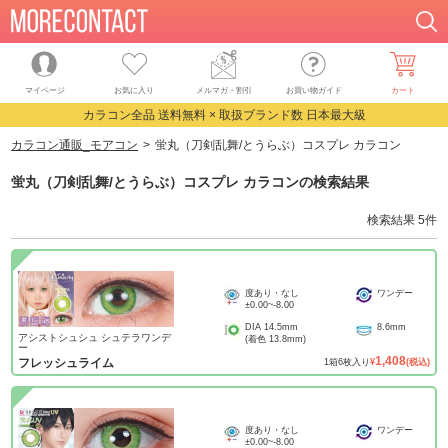
マイページ
お気に入り
メルマガ・割引
お買い物ガイド
カート
カラコン全品 送料無料 × 取扱ブランド数 日本最大級
カラコン通販_モアコン
蛍丸（刀剣乱舞/とうらぶ）コスプレ カラコン
蛍丸（刀剣乱舞/とうらぶ）コスプレ カラコン
の検索結果
検索結果
5
件
度あり・なし
ワンデー
±0.00
~
-8.00
DIA
14.5mm
8.6mm
アシストシュシュ シュテラワンデ
(着色
13.8mm
)
ー
1,408
フレッシュライム
1
箱
6
枚入り
¥
(税込)
度あり・なし
ワンデー
±0.00
~
-8.00