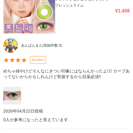
フレッシュライム
¥
1,408
あんぱんまん
(登録件数:
3
)
★
★
★
★
Excellent
めちゃ緑やけどそんなにきつい印象にはならんかったよ👍🏻 カーブあ
ってないからかもしれんけど乾燥するから目薬必須‼️
2026年04月22日
投稿
0
人が参考になったと答えています