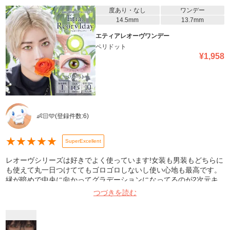
度あり・なし
ワンデー
14.5mm
13.7mm
エティアレオーヴワンデー
ペリドット
¥
1,958
👶🏻🩵
(登録件数:
6
)
★
★
★
★
★
SuperExcellent
レオーヴシリーズは好きでよく使っています!女装も男装もどちらに
も使えて丸一日つけててもゴロゴロしないし使い心地も最高です。
縁が暗めで中央に向かってグラデーションになってるのが2次元キ
ャラの瞳にかなり似るので写真写りもとてもいいです︎( ᴖ ·̫ ᴖ )︎︎👍🏻⭐️
つづきを読む