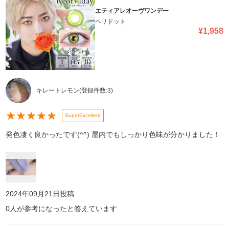
エティアレオーヴワンデー
ペリドット
¥
1,958
キレートレモン
(登録件数:
3
)
★
★
★
★
★
SuperExcellent
発色凄く良かったです(^^) 屋内でもしっかり色味が分かりました！
2024年09月21日
投稿
0
人が参考になったと答えています