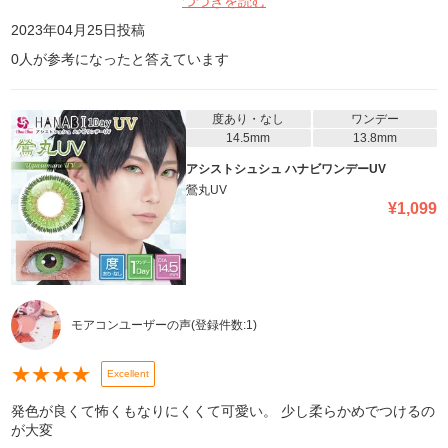
つづきを読む
なる可能性あり。要注意！
2023年04月25日
投稿
0
人が参考になったと答えています
度あり・なし
ワンデー
14.5mm
13.8mm
アシストシュシュ ハナビワンデーUV
鶯丸UV
¥
1,099
モアコンユーザーの声
(登録件数:
1
)
★
★
★
★
Excellent
発色が良くて怖くもなりにくくて可愛い。 少し柔らかめでつけるの
が大変