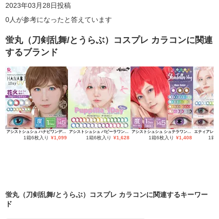
2023年03月28日
投稿
0
人が参考になったと答えています
蛍丸（刀剣乱舞/とうらぶ）コスプレ カラコン
に関連
するブランド
アシストシュシュ ハナビワンデーUV
アシストシュシュ パピーラワンデー
アシストシュシュ シュテラワンデー
エティアレオ
1箱6枚入り
¥
1,099
1箱6枚入り
¥
1,628
1箱6枚入り
¥
1,408
1箱
蛍丸（刀剣乱舞/とうらぶ）コスプレ カラコン
に関連するキーワー
ド