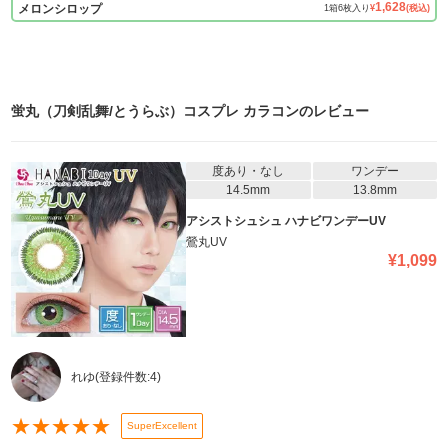
1,628
メロンシロップ
1
箱
6
枚入り
¥
(税込)
蛍丸（刀剣乱舞/とうらぶ）コスプレ カラコン
のレビュー
度あり・なし
ワンデー
14.5mm
13.8mm
アシストシュシュ ハナビワンデーUV
鶯丸UV
¥
1,099
れゆ
(登録件数:
4
)
★
★
★
★
★
SuperExcellent