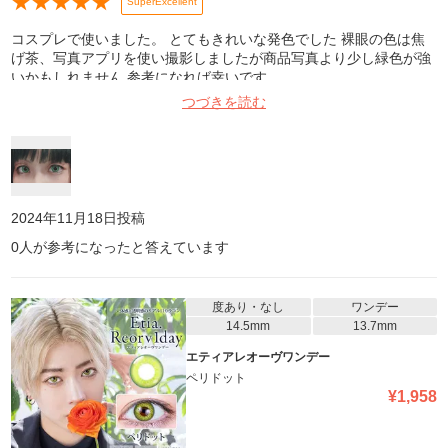
★
★
★
★
★
SuperExcellent
コスプレで使いました。 とてもきれいな発色でした 裸眼の色は焦
げ茶、写真アプリを使い撮影しましたが商品写真より少し緑色が強
いかもしれません 参考になれば幸いです
つづきを読む
2024年11月18日
投稿
0
人が参考になったと答えています
度あり・なし
ワンデー
14.5mm
13.7mm
エティアレオーヴワンデー
ペリドット
¥
1,958