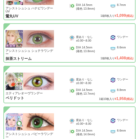
DIA
14.5mm
8.7mm
アシストシュシュ ハナビワンデー
(着色
13.8mm
)
UV
1,099
鶯丸UV
1
箱
6
枚入り
¥
(税込)
度あり・なし
ワンデー
±0.00
~
-8.00
DIA
14.5mm
8.6mm
アシストシュシュ シュテラワンデ
(着色
13.8mm
)
ー
1,408
抹茶ストリーム
1
箱
6
枚入り
¥
(税込)
度あり・なし
ワンデー
±0.00
~
-8.00
DIA
14.5mm
8.8mm
エティアレオーヴワンデー
(着色
13.7mm
)
ペリドット
1,958
1
箱
10
枚入り
¥
(税込)
度あり・なし
ワンデー
±0.00
~
-8.00
DIA
14.5mm
8.6mm
アシストシュシュ パピーラワンデ
(着色
14.0mm
)
ー