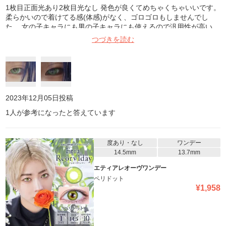
1枚目正面光あり2枚目光なし 発色が良くてめちゃくちゃいいです。
柔らかいので着けてる感(体感)がなく、ゴロゴロもしませんでし
た。 女の子キャラにも男の子キャラにも使えるので汎用性が高い。
2箱買っといて良かったです。 写真は参考程度に
つづきを読む
2023年12月05日
投稿
1
人が参考になったと答えています
度あり・なし
ワンデー
14.5mm
13.7mm
エティアレオーヴワンデー
ペリドット
¥
1,958