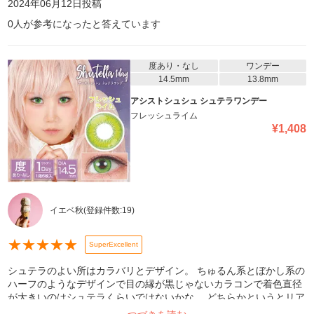
2024年06月12日
投稿
0
人が参考になったと答えています
度あり・なし
ワンデー
14.5mm
13.8mm
アシストシュシュ シュテラワンデー
フレッシュライム
¥
1,408
イエベ秋
(登録件数:
19
)
★
★
★
★
★
SuperExcellent
シュテラのよい所はカラバリとデザイン。 ちゅるん系とぼかし系の
ハーフのようなデザインで目の縁が黒じゃないカラコンで着色直径
が大きいのはシュテラくらいではないかな。 どちらかというとリア
ルなデザインなのでやるキャラクターによっては雰囲気と合わなく