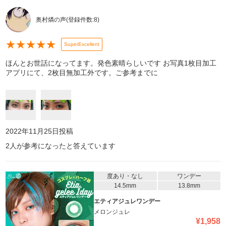
奥村燐の声
(登録件数:
8
)
★
★
★
★
★
SuperExcellent
ほんとお世話になってます。発色素晴らしいです お写真1枚目加工
アプリにて、2枚目無加工外です。ご参考までに
2022年11月25日
投稿
2
人が参考になったと答えています
度あり・なし
ワンデー
14.5mm
13.8mm
エティアジュレワンデー
メロンジュレ
¥
1,958