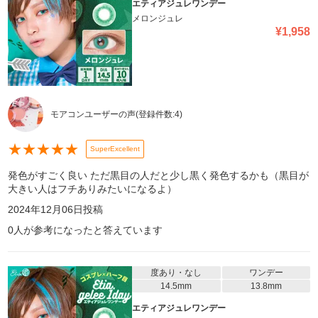
エティアジュレワンデー
メロンジュレ
¥
1,958
モアコンユーザーの声
(登録件数:
4
)
★
★
★
★
★
SuperExcellent
発色がすごく良い ただ黒目の人だと少し黒く発色するかも（黒目が
大きい人はフチありみたいになるよ）
2024年12月06日
投稿
0
人が参考になったと答えています
度あり・なし
ワンデー
14.5mm
13.8mm
エティアジュレワンデー