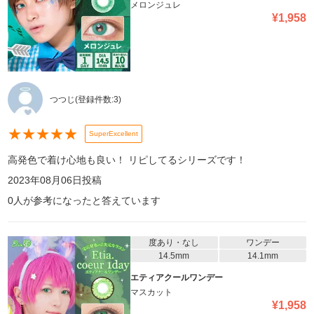
メロンジュレ
¥
1,958
つつじ
(登録件数:
3
)
★
★
★
★
★
SuperExcellent
高発色で着け心地も良い！ リピしてるシリーズです！
2023年08月06日
投稿
0
人が参考になったと答えています
度あり・なし
ワンデー
14.5mm
14.1mm
エティアクールワンデー
マスカット
¥
1,958