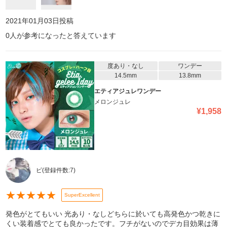
2021年01月03日
投稿
0
人が参考になったと答えています
度あり・なし
ワンデー
14.5mm
13.8mm
エティアジュレワンデー
メロンジュレ
¥
1,958
ピ
(登録件数:
7
)
★
★
★
★
★
SuperExcellent
発色がとてもいい 光あり・なしどちらに於いても高発色かつ乾きに
くい装着感でとても良かったです。フチがないのでデカ目効果は薄