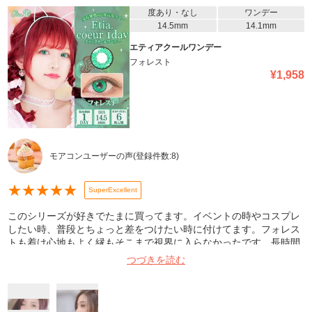
度あり・なし
ワンデー
14.5mm
14.1mm
エティアクールワンデー
フォレスト
¥
1,958
モアコンユーザーの声
(登録件数:
8
)
★
★
★
★
★
SuperExcellent
このシリーズが好きでたまに買ってます。イベントの時やコスプレ
したい時、普段とちょっと差をつけたい時に付けてます。フォレス
トも着け心地もよく縁もそこまで視界に入らなかったです。長時間
つけるなら目薬は必須だと思います!クリスマスイベントにトナカイ
つづきを読む
する時に付けましたが、綺麗と褒められました。イエベの日本人、
薄めのメイクにも馴染む色だと思います!(ガッツリメイクしたけ
ど)。またリピします!