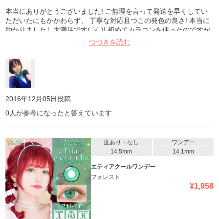
本当にありがとうございました! ご無理を言って発送を早くしてい
ただいたにもかかわらず、 丁寧な対応且つこの発色の良さ! 本当に
助かりましたし大満足です( ˊᵕˋ )! 初めてカラコンを使ったのですが
着け心地も悪くなく、とにかく発色がよくて 周りの人達も驚いてい
つづきを読む
ました(笑) 本当にありがとうございました!
2016年12月05日
投稿
0
人が参考になったと答えています
度あり・なし
ワンデー
14.5mm
14.1mm
エティアクールワンデー
フォレスト
¥
1,958