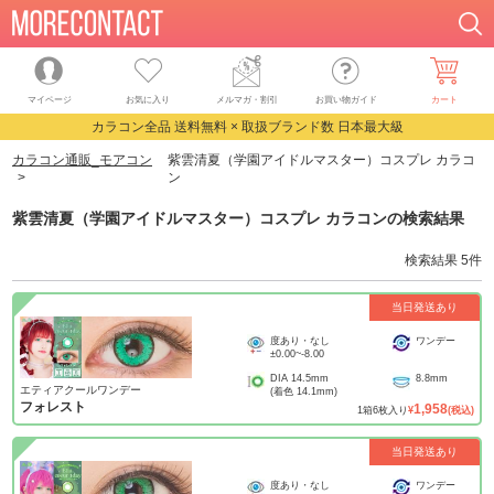
マイページ
お気に入り
メルマガ・割引
お買い物ガイド
カート
カラコン全品 送料無料 × 取扱ブランド数 日本最大級
カラコン通販_モアコン
紫雲清夏（学園アイドルマスター）コスプレ カラコ
ン
紫雲清夏（学園アイドルマスター）コスプレ カラコン
の検索結果
検索結果
5
件
当日発送あり
度あり・なし
ワンデー
±0.00
~
-8.00
DIA
14.5mm
8.8mm
エティアクールワンデー
(着色
14.1mm
)
フォレスト
1,958
1
箱
6
枚入り
¥
(税込)
当日発送あり
度あり・なし
ワンデー