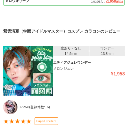
メロウオリーブ
1,958
1
箱
10
枚入り
¥
(税込)
紫雲清夏（学園アイドルマスター）コスプレ カラコン
のレビュー
度あり・なし
ワンデー
14.5mm
13.8mm
エティアジュレワンデー
メロンジュレ
¥
1,958
PPAP
(登録件数:
16
)
★
★
★
★
★
SuperExcellent