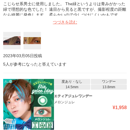
こじらせ系男士に使用しました。 The緑というよりは青みがかった
緑で理想的な色でした！ 遠目から見ると黒ですが、撮影程度の距離
なら綺麗に発色します。 柔らかいので少しつけにくいかもです。
何より裏表が分かりずらくて苦戦しました😢 でもめちゃくちゃ良い
つづきを読む
しコスパもいいので別色も使わせてもらってます！ 1枚目はiPhone
ノーマルカメラ(内カメ)、屋内日陰 2枚目はNikon、EPIKでわかりや
すいよう少し加工
2023年03月05日
投稿
5
人が参考になったと答えています
度あり・なし
ワンデー
14.5mm
13.8mm
エティアジュレワンデー
メロンジュレ
¥
1,958