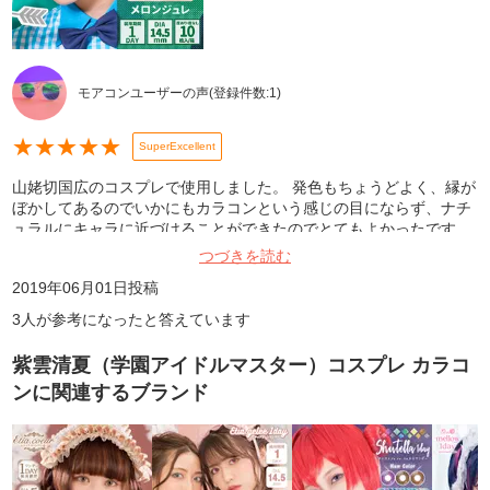
モアコンユーザーの声
(登録件数:
1
)
★
★
★
★
★
SuperExcellent
山姥切国広のコスプレで使用しました。 発色もちょうどよく、縁が
ぼかしてあるのでいかにもカラコンという感じの目にならず、ナチ
ュラルにキャラに近づけることができたのでとてもよかったです。
乾燥も私はあまりしませんでした。 またリピしようと思います。
つづきを読む
2019年06月01日
投稿
3
人が参考になったと答えています
紫雲清夏（学園アイドルマスター）コスプレ カラコ
ン
に関連するブランド