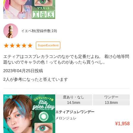
イエベ秋
(登録件数:
19
)
★
★
★
★
★
SuperExcellent
エティアはコスプレカラコンのなかでも定番だよね。 着け心地等問
題ないのでキャラの色！ってものがあったら買うべし。
2023年04月25日
投稿
2
人が参考になったと答えています
度あり・なし
ワンデー
14.5mm
13.8mm
エティアジュレワンデー
メロンジュレ
¥
1,958