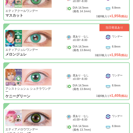
±0.00
~
-8.00
DIA
14.5mm
8.8mm
エティアクールワンデー
(着色
14.1mm
)
マスカット
1,958
1
箱
6
枚入り
¥
(税込)
当日発送あり
度あり・なし
ワンデー
±0.00
~
-8.00
DIA
14.5mm
8.8mm
エティアジュレワンデー
(着色
13.8mm
)
メロンジュレ
1,958
1
箱
10
枚入り
¥
(税込)
度あり・なし
ワンデー
±0.00
~
-8.00
DIA
14.5mm
8.6mm
アシストシュシュ シュテラワンデ
(着色
13.8mm
)
ー
1,408
ケニーグリーン
1
箱
6
枚入り
¥
(税込)
度あり・なし
ワンデー
±0.00
~
-8.00
DIA
14.5mm
8.8mm
エティアメロウワンデー
(着色
13.7mm
)