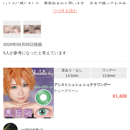
いように感じました。男装向きかと思います。 引きで撮っても十分
な発色ですしイベント等で近づいてもメイクに馴染む綺麗なデザイ
つづきを読む
ンなのでさまざまな場面で活躍しそうです。他の色も試して見たい
と思います。
2020年04月05日
投稿
5
人が参考になったと答えています
度あり・なし
ワンデー
14.5mm
13.8mm
アシストシュシュ シュテラワンデー
ケニーグリーン
¥
1,408