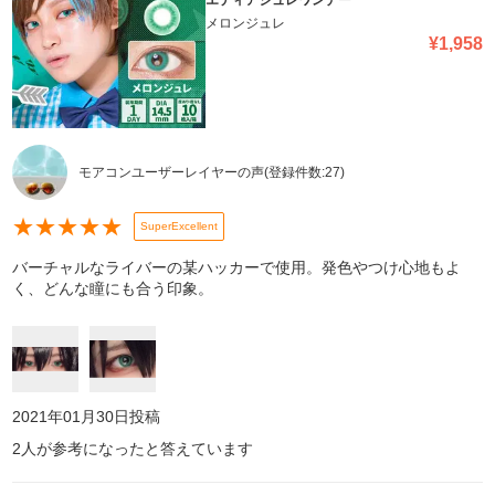
エティアジュレワンデー
メロンジュレ
¥
1,958
モアコンユーザーレイヤーの声
(登録件数:
27
)
★
★
★
★
★
SuperExcellent
バーチャルなライバーの某ハッカーで使用。発色やつけ心地もよ
く、どんな瞳にも合う印象。
2021年01月30日
投稿
2
人が参考になったと答えています