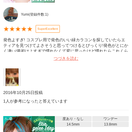
Yumi
(登録件数:
1
)
★
★
★
★
★
SuperExcellent
発色よすぎ! コスプレ用で発色のいい緑カラコンを探していたらエ
ティアを見つけてよさそうと思ってつけるとびっくり!発色がとにか
く凄い!最初はよすぎで慣れなくて変に思ったけど慣れたらこれくら
い発色がないとコスプレできないくらいエティアにハマりました!ち
つづきを読む
なみに元の目の色は茶色よりです。黒い方でも絶対に発色はいいと
思います!コスプレはCCさくらちゃんをしました!写真の緑色は夜撮
ったやつです!
2016年10月25日
投稿
1
人が参考になったと答えています
度あり・なし
ワンデー
14.5mm
13.8mm