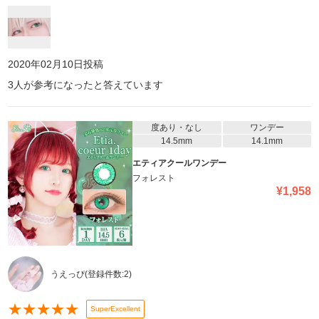
2020年02月10日
投稿
3
人が参考になったと答えています
度あり・なし
ワンデー
14.5mm
14.1mm
エティアクールワンデー
フォレスト
¥
1,958
うえっぴ
(登録件数:
2
)
★
★
★
★
★
SuperExcellent