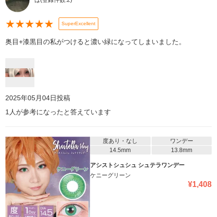
は
(登録件数:
2
)
★
★
★
★
★
SuperExcellent
奥目+漆黒目の私がつけると濃い緑になってしまいました。
2025年05月04日
投稿
1
人が参考になったと答えています
度あり・なし
ワンデー
14.5mm
13.8mm
アシストシュシュ シュテラワンデー
ケニーグリーン
¥
1,408