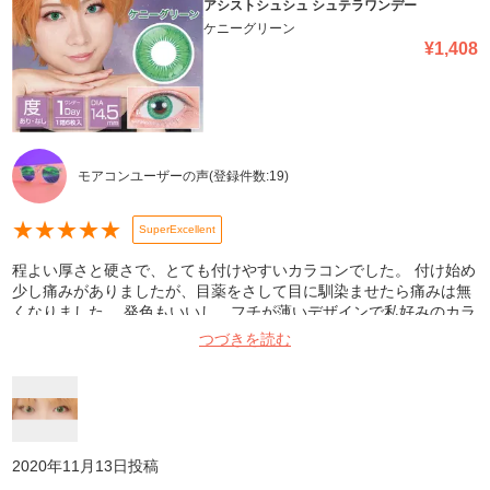
アシストシュシュ シュテラワンデー
ケニーグリーン
¥
1,408
モアコンユーザーの声
(登録件数:
19
)
★
★
★
★
★
SuperExcellent
程よい厚さと硬さで、とても付けやすいカラコンでした。 付け始め
少し痛みがありましたが、目薬をさして目に馴染ませたら痛みは無
くなりました。 発色もいいし、フチが薄いデザインで私好みのカラ
コンでした! 比較的ナチュラルなので、男装にぴったりなカラコン
つづきを読む
だと思います。 またリピートしたいです。
2020年11月13日
投稿