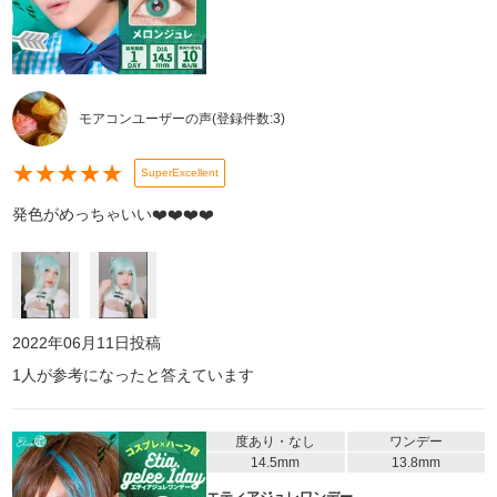
モアコンユーザーの声
(登録件数:
3
)
★
★
★
★
★
SuperExcellent
発色がめっちゃいい❤️❤️❤️❤️
2022年06月11日
投稿
1
人が参考になったと答えています
度あり・なし
ワンデー
14.5mm
13.8mm