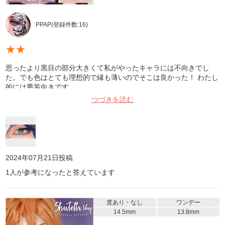
PPAP
(登録件数:
16
)
★
★
思ったより黒目の部分大きくて私がやったキャラには不向きでし
た。でも色はとても理想的で縁も薄いのでそこは良かった！ わたし
的には男装向きです。
つづきを読む
2024年07月21日
投稿
1
人が参考になったと答えています
度あり・なし
ワンデー
14.5mm
13.8mm