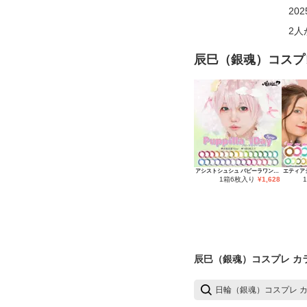
20
2
人
辰巳（銀魂）コスプ
アシストシュシュ パピーラワンデー
エティア
1箱6枚入り
¥
1,628
辰巳（銀魂）コスプレ カ
日輪（銀魂）コスプレ 