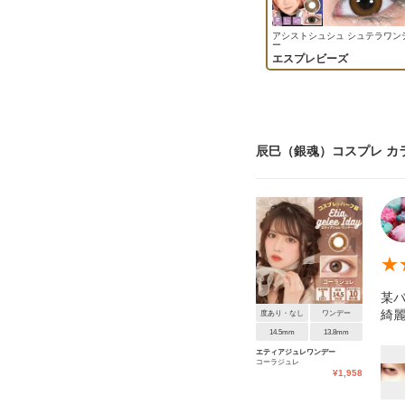
アシストシュシュ シュテラワン
ー
エスプレビーズ
辰巳（銀魂）コスプレ カ
★
某
綺麗
度あり・なし
ワンデー
14.5mm
13.8mm
エティアジュレワンデー
コーラジュレ
¥
1,958