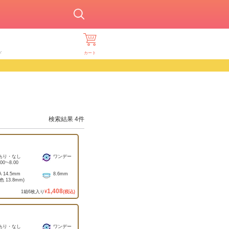
ド
カート
検索結果
4
件
あり・なし
ワンデー
.00
~
-8.00
A
14.5mm
8.6mm
着色
13.8mm
)
1,408
1
箱
6
枚入り
¥
(税込)
あり・なし
ワンデー