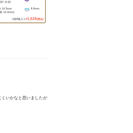
.00
~
-8.00
A
14.5mm
8.6mm
着色
14.0mm
)
1,628
1
箱
6
枚入り
¥
(税込)
にくいかなと思いましたが