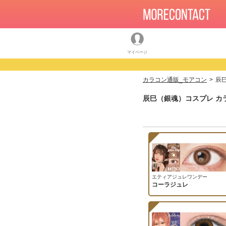
マイページ
カラコン通販_モアコン
辰
辰巳（銀魂）コスプレ カ
エティアジュレワンデー
コーラジュレ