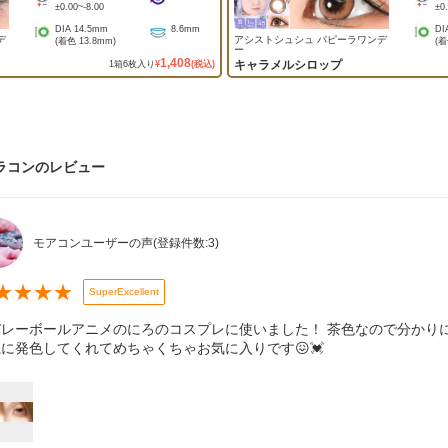
±0.00
~
-8.00
±0
DIA
14.5mm
8.6mm
DI
デ
アシストシュシュ パピーラワンデ
(着色
13.8mm
)
(
ー
1,408
キャラメルシロップ
1
箱
6
枚入り
¥
(税込)
ラコン
のレビュー
モアコンユーザーの声
(登録件数:
3
)
★
★
★
★
SuperExcellent
バレーボールアニメのにろのコスプレに使いました！ 茶色なので分かり
に発色してくれてめちゃくちゃお気に入りです😖💓‪