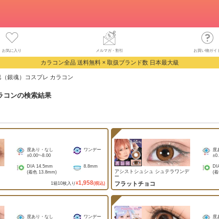
お気に入り
メルマガ・割引
お買い物ガイ
カラコン全品 送料無料 × 取扱ブランド数 日本最大級
巳（銀魂）コスプレ カラコン
ラコン
の検索結果
度あり・なし
ワンデー
度
±0.00
~
-8.00
±0
DIA
14.5mm
8.8mm
DI
アシストシュシュ シュテラワンデ
(着色
13.8mm
)
(
ー
1,958
フラットチョコ
1
箱
10
枚入り
¥
(税込)
度あり・なし
ワンデー
度