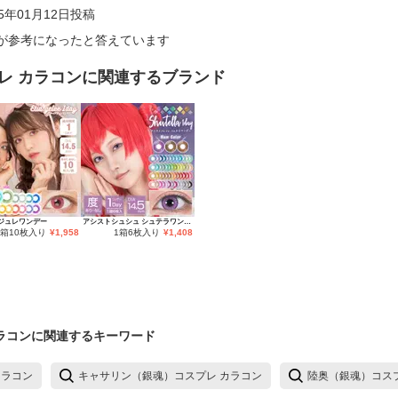
25年01月12日
投稿
が参考になったと答えています
レ カラコン
に関連するブランド
ジュレワンデー
アシストシュシュ シュテラワンデー
1箱10枚入り
¥
1,958
1箱6枚入り
¥
1,408
ラコン
に関連するキーワード
カラコン
キャサリン（銀魂）コスプレ カラコン
陸奥（銀魂）コス