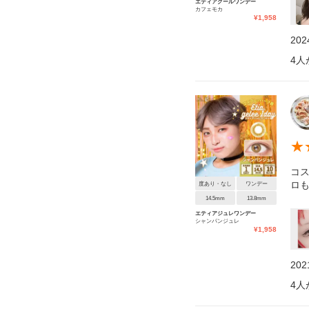
エティアクールワンデー
カフェモカ
¥
1,958
20
4
人
★
コ
ロ
度あり・なし
ワンデー
14.5mm
13.8mm
エティアジュレワンデー
シャンパンジュレ
¥
1,958
20
4
人