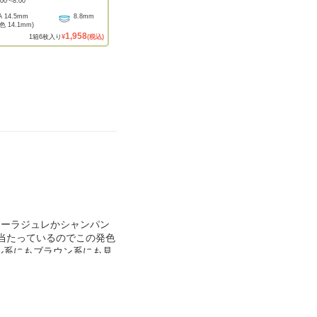
.00
~
-8.00
A
14.5mm
8.8mm
着色
14.1mm
)
1,958
1
箱
6
枚入り
¥
(税込)
コーラジュレかシャンパン
が当たっているのでこの発色
ル系にもブラウン系にも見
います。装着した時はゴロ