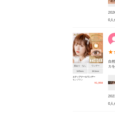
20
0
人
★
自
カ
度あり・なし
ワンデー
14.5mm
14.1mm
エティアクールワンデー
モンブラン
¥
1,958
20
0
人