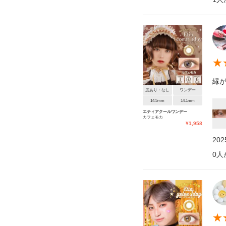
★
縁
度あり・なし
ワンデー
14.5mm
14.1mm
エティアクールワンデー
カフェモカ
¥
1,958
20
0
人
★