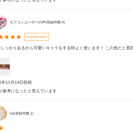
モアコンユーザーの声
(登録件数:
4
)
★
★
★
★
SuperExcellent
がしっかりあるから可愛いキャラをする時よく使います！ この色だと普
25年11月14日
投稿
が参考になったと答えています
na
(登録件数:
1
)
★