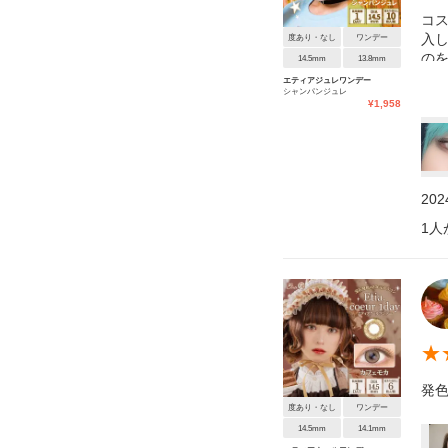
コ
入
度あり・なし
ワンデー
の
14.5mm
13.8mm
エティアジュレワンデー
シャンパンジュレ
¥
1,958
20
1
人
★
発
度あり・なし
ワンデー
14.5mm
14.1mm