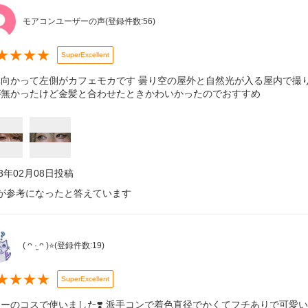
モアコンユーザーの声
(登録件数:
56
)
★
★
★
★
SuperExcellent
真向かって左側がカフェモカです 曇り空の屋外と自然光が入る屋内で撮
が無かったけど金髪と合わせたときかわいかったのでおすすめ
23年02月08日
投稿
が参考になったと答えています
( ᴖ ·̫ ᴖ )⭐
(登録件数:
19
)
★
★
★
★
SuperExcellent
ーのコスで使いました❣️ 派手コンで着色直径でかくてフチありで可愛い( ֊ ̫