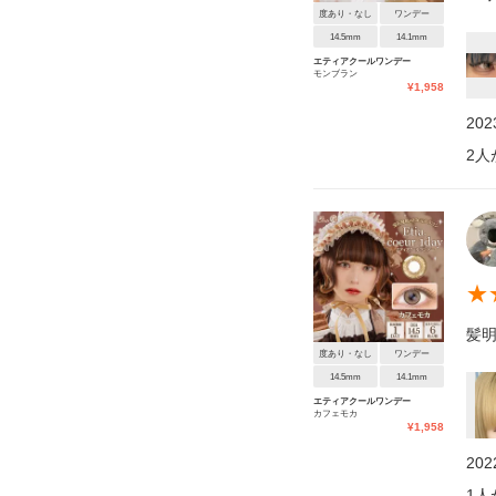
度あり・なし
ワンデー
14.5mm
14.1mm
エティアクールワンデー
モンブラン
¥
1,958
20
2
人
★
髪
度あり・なし
ワンデー
14.5mm
14.1mm
エティアクールワンデー
カフェモカ
¥
1,958
20
1
人