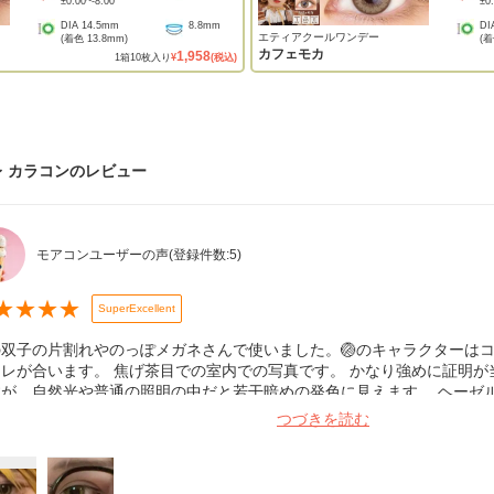
±0.00
~
-8.00
±0
DIA
14.5mm
8.8mm
DI
エティアクールワンデー
(着色
13.8mm
)
(
カフェモカ
1,958
1
箱
10
枚入り
¥
(税込)
 カラコン
のレビュー
モアコンユーザーの声
(登録件数:
5
)
★
★
★
★
SuperExcellent
の双子の片割れやのっぽメガネさんで使いました。🏐のキャラクターは
ュレが合います。 焦げ茶目での室内での写真です。 かなり強めに証明
すが、自然光や普通の照明の中だと若干暗めの発色に見えます。 ヘーゼ
る色感ですが濃い、暗めの茶色より発色して欲しい時にピッタリだと思
つづきを読む
ロするなどの問題はなくつけられました。