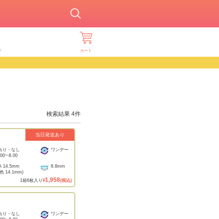
ド
カート
検索結果
4
件
当日発送あり
あり・なし
ワンデー
.00
~
-8.00
A
14.5mm
8.8mm
着色
14.1mm
)
1,958
1
箱
6
枚入り
¥
(税込)
あり・なし
ワンデー