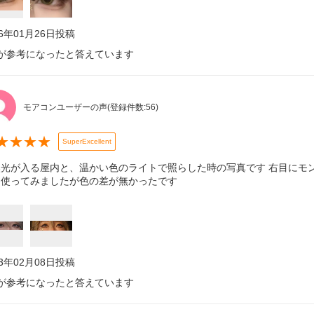
26年01月26日
投稿
が参考になったと答えています
モアコンユーザーの声
(登録件数:
56
)
★
★
★
★
SuperExcellent
然光が入る屋内と、温かい色のライトで照らした時の写真です 右目にモ
を使ってみましたが色の差が無かったです
23年02月08日
投稿
が参考になったと答えています