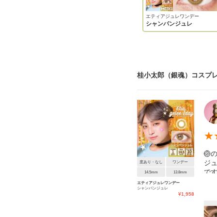
エティアジュレワンデー
シャンパンジュレ
桂小太郎（銀魂）コスプレ
★
🏐
ジ
度あり・なし
ワンデー
で
14.5mm
13.8mm
え
エティアジュレワンデー
シャンパンジュレ
ゴ
¥
1,958