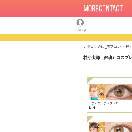
マイページ
カラコン通販_モアコン
桂
桂小太郎（銀魂）コスプレ
エティアルフレワンデー
レオ