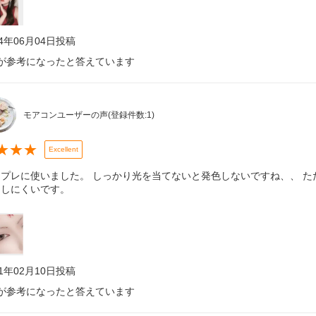
24年06月04日
投稿
が参考になったと答えています
モアコンユーザーの声
(登録件数:
1
)
★
★
★
Excellent
スプレに使いました。 しっかり光を当てないと発色しないですね、、 
もしにくいです。
21年02月10日
投稿
が参考になったと答えています