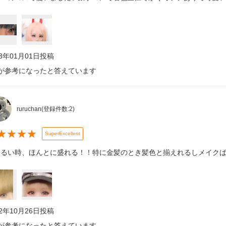
23年01月01日
投稿
が参考になったと答えています
ruruchan
(登録件数:
2
)
★
★
★
★
SuperExcellent
明るい時、ほんとに盛れる！！特に金髪のとき髪色と揃えれるしメイク
22年10月26日
投稿
が参考になったと答えています