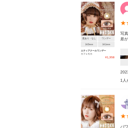
★
写
差
度あり・なし
ワンデー
14.5mm
14.1mm
エティアクールワンデー
カフェモカ
¥
1,958
20
1
人
★
パワ