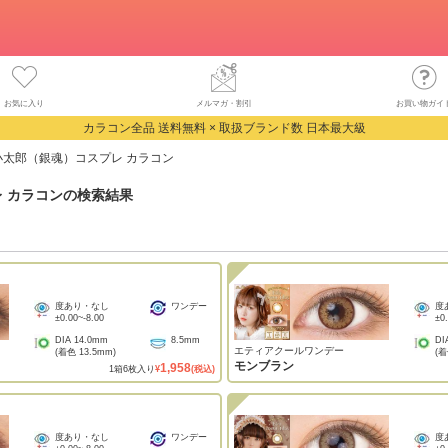
お気に入り
メルマガ・割引
お買い物ガイ
カラコン全品 送料無料 × 取扱ブランド数 日本最大級
小太郎（銀魂）コスプレ カラコン
 カラコン
の検索結果
度あり・なし
ワンデー
度
±0.00
~
-8.00
±0
DIA
14.0mm
8.5mm
DI
エティアクールワンデー
(着色
13.5mm
)
(
モンブラン
1,958
1
箱
6
枚入り
¥
(税込)
度あり・なし
ワンデー
度