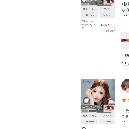
1枚
も過
度あり・なし
ワンデー
っぐ
14.5mm
14.0mm
人、
フルーリー
チュールブラック(わんぱくコア
ラ)
¥
1,485
20
9
人
★
可
う
度あり・なし
ワンデー
い
14.5mm
14.0mm
フルーリー