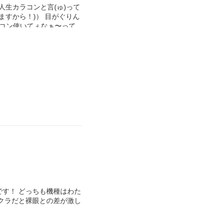
人生カラコンと言(ゅ)って
ますから！)） 目がぐりん
黒コン使いてぇなぁ〜って
です！ どっちも機種はわた
リクラだと裸眼との差が激し