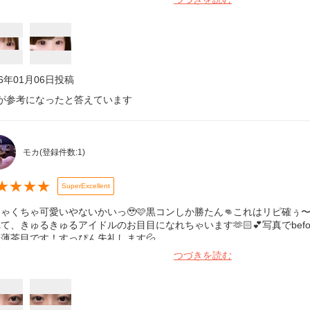
26年01月06日
投稿
が参考になったと答えています
モカ
(登録件数:
1
)
★
★
★
★
SuperExcellent
ゃくちゃ可愛いやないかいっ🥹🩷黒コンしか勝たん👊これはリピ確ぅ
て、きゅるきゅるアイドルのお目目になれちゃいます‪‪🫶🏻💕︎︎写真でbefo
薄茶目です！すっぴん失礼します💦
つづきを読む