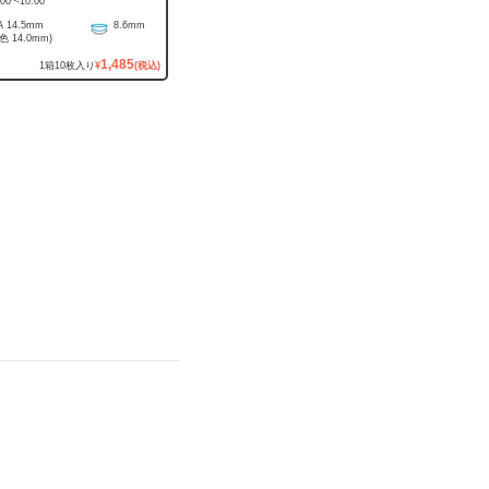
.00
~
-10.00
A
14.5mm
8.6mm
着色
14.0mm
)
1,485
1
箱
10
枚入り
¥
(税込)