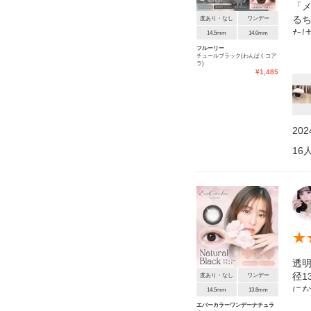
「
る
度あり・なし
ワンデー
た
14.5mm
14.0mm
事
フルーリー
チュールブラック(わんぱくコア
あ
ラ)
す
¥
1,485
20
16
★
透明
径1
度あり・なし
ワンデー
にな
14.5mm
13.8mm
容
エバーカラーワンデーナチュラ