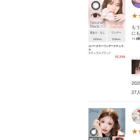
★
も
にも
度あり・なし
ワンデー
リ機
14.5mm
13.8mm
エバーカラーワンデーナチュラ
ル
ナチュラルブラック
¥
2,598
20
27
★