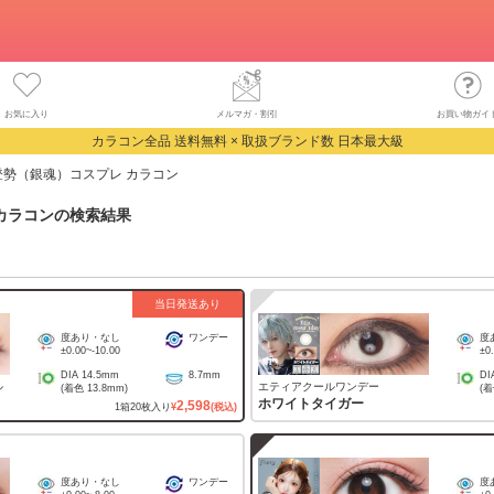
お気に入り
メルマガ・割引
お買い物ガイ
カラコン全品 送料無料 × 取扱ブランド数 日本最大級
登勢（銀魂）コスプレ カラコン
カラコン
の検索結果
当日発送あり
度あり・なし
ワンデー
度
±0.00
~
-10.00
±0
DIA
14.5mm
8.7mm
DI
ル
エティアクールワンデー
(着色
13.8mm
)
(
ホワイトタイガー
2,598
1
箱
20
枚入り
¥
(税込)
度あり・なし
ワンデー
度