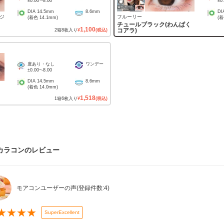
±0.00
~
-8.00
±0
DIA
14.5mm
8.6mm
DI
ジ
フルーリー
(着色
14.1mm
)
(
チュールブラック(わんぱく
1,100
コアラ)
2
箱
8
枚入り
¥
(税込)
度あり・なし
ワンデー
±0.00
~
-8.00
DIA
14.5mm
8.6mm
(着色
14.0mm
)
1,518
1
箱
6
枚入り
¥
(税込)
カラコン
のレビュー
モアコンユーザーの声
(登録件数:
4
)
★
★
★
★
SuperExcellent