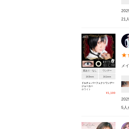
20
21
★
メイ
度あり・なし
ワンデー
14.5mm
14.1mm
ドルチェ パーフェクトワンデー
ジョーカー
ホワイト
¥
1,100
20
5
人