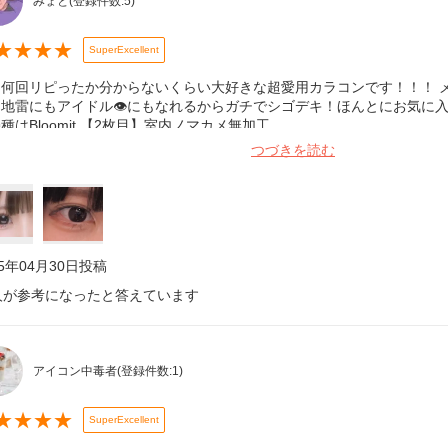
みょと
(登録件数:
5
)
★
★
★
★
SuperExcellent
う何回リピったか分からないくらい大好きな超愛用カラコンです！！！ 
地雷にもアイドル👁にもなれるからガチでシゴデキ！ほんとにお気に入りで
種はBloomit 【2枚目】室内ノマカメ無加工
つづきを読む
25年04月30日
投稿
人が参考になったと答えています
アイコン中毒者
(登録件数:
1
)
★
★
★
★
SuperExcellent