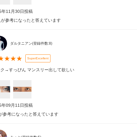
25年11月30日
投稿
人が参考になったと答えています
ダルタニアン
(登録件数:
8
)
★
★
★
★
SuperExcellent
ク→すっぴん マンスリー出して欲しい
25年09月11日
投稿
が参考になったと答えています