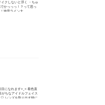
クしないと浮く ・ちゅ
感でかっっっ！？って思っ
い！地雷ライン大
、これ試してみる価値あり
とにほんとにかわいいで
なれます> ̫ < 着色直
黒目がちなアイドルフェイス
‎🤍 レンズを取り出す時に
で何度もリピートしてます