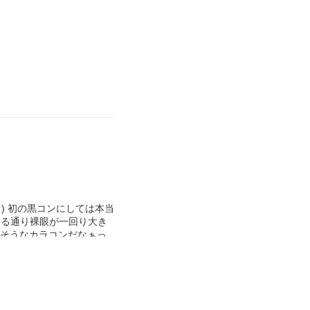
 ) 初の黒コンにしては本当
てる通り裸眼が一回り大き
いそうなカラコンだなぁっ