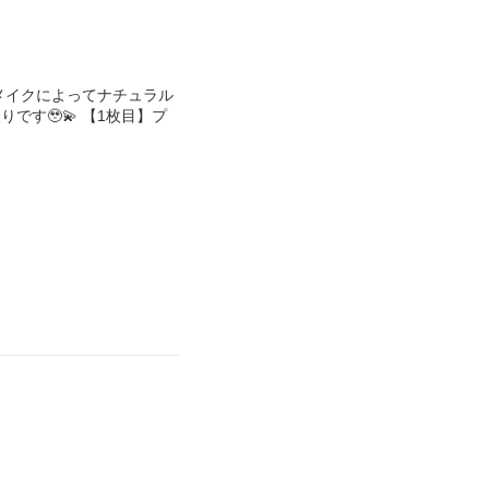
メイクによってナチュラル
す🥹💫 【1枚目】プ