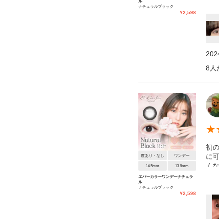
ル
🫶❤︎
ナチュラルブラック
¥
2,598
20
8
人
★
初の
に
度あり・なし
ワンデー
くな
14.5mm
13.8mm
て思
エバーカラーワンデーナチュラ
ル
ナチュラルブラック
¥
2,598