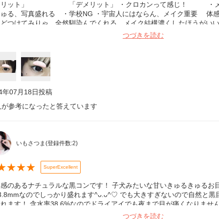
メリット」 「デメリット」 ・クロカンって感じ！ ・メイ
ちゅる、写真盛れる ・学校NG ・宇宙人にはならん、メイク重要 体
けどつけてみりゃ、全然馴染んでくれる。メイク結構濃くしたほうがい
！！！！ キャンマジでかすぎたって人、普通の黒コンだと物足りない人
つづきを読む
りのあーり。 ピンクメイクにも、ぜんっぜん馴染んでくれたよー！ ほん
！ 地雷系、量産型の方にもぜひおすすめさせていただく！
24年07月18日
投稿
人が参考になったと答えています
いもさつま
(登録件数:
2
)
★
★
★
★
SuperExcellent
感のあるナチュラルな黒コンです！ 子犬みたいな甘いきゅるきゅるお目目に
3.8mmなのでしっかり盛れます^ᴗ.ᴗ^♡ でも大きすぎないので自然と
れます！ 含水率38.6%なのでドライアイでも夜まで目が痛くなりません‪
器に傾斜があるので取り出しやすいのも助かります✧ 理想の黒コンなの
つづきを読む