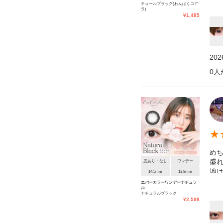
チュールブラック(わんぱくコア
ラ)
¥
1,485
20
0
人
★
めち
盛れ
度あり・なし
ワンデー
地は
14.5mm
13.8mm
エバーカラーワンデーナチュラ
ル
ナチュラルブラック
¥
2,598