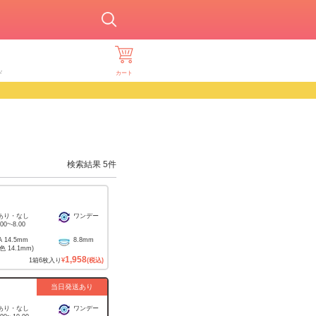
ド
カート
検索結果
5
件
あり・なし
ワンデー
.00
~
-8.00
A
14.5mm
8.8mm
着色
14.1mm
)
1,958
1
箱
6
枚入り
¥
(税込)
当日発送あり
あり・なし
ワンデー