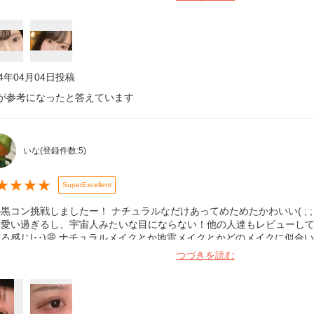
24年04月04日
投稿
が参考になったと答えています
いな
(登録件数:
5
)
★
★
★
★
SuperExcellent
黒コン挑戦しましたー！ ナチュラルなだけあってめためたかわいい( ; ;
可愛い過ぎるし、宇宙人みたいな目にならない！他の人達もレビューし
る感じ|･･)💭 ナチュラルメイクとか地雷メイクとかどのメイクに似合
った🙌🏻♡ リピ確定です！！
つづきを読む