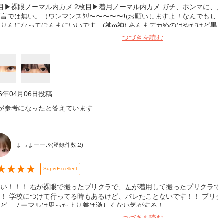
目▶︎裸眼ノーマル内カメ 2枚目▶︎着用ノーマル内カメ ガチ、ホンマに、
言では無い。（ワンマンスｸﾘ〜〜〜〜〜❗️(お願いしますよ！なんでもし
りんになってほんまにいいです、(神ω神) あんまデカめのはやだけど
コリ使ってﾐ....💮💮
つづきを読む
26年04月06日
投稿
が参考になったと答えています
まっまーー🎶
(登録件数:
2
)
★
★
★
★
SuperExcellent
愛い！！！ 右が裸眼で撮ったプリクラで、左が着用して撮ったプリクラ
さ！ 学校につけて行ってる時もあるけど、バレたことないです！！ プ
けど、ノーマルは思ったより差は激しくない気がする！
つづきを読む