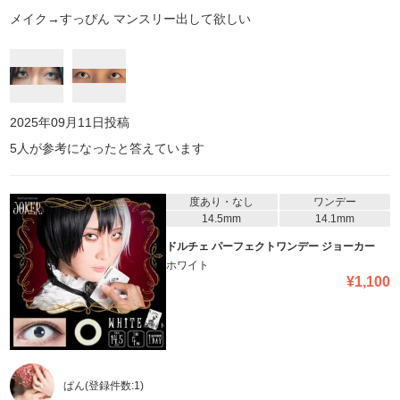
メイク→すっぴん マンスリー出して欲しい
2025年09月11日
投稿
5
人が参考になったと答えています
度あり・なし
ワンデー
14.5mm
14.1mm
ドルチェ パーフェクトワンデー ジョーカー
ホワイト
¥
1,100
ぱん
(登録件数:
1
)