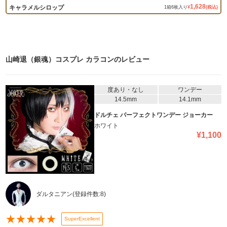
1,628
キャラメルシロップ
1
箱
6
枚入り
¥
(税込)
山崎退（銀魂）コスプレ カラコン
のレビュー
度あり・なし
ワンデー
14.5mm
14.1mm
ドルチェ パーフェクトワンデー ジョーカー
ホワイト
¥
1,100
ダルタニアン
(登録件数:
8
)
★
★
★
★
★
SuperExcellent