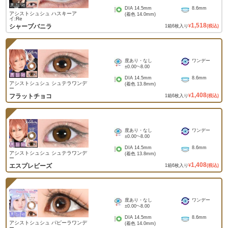
DIA
14.5mm
8.6mm
アシストシュシュ ハスキーア
(着色
14.0mm
)
イ:Re
1,518
シャープバニラ
1
箱
6
枚入り
¥
(税込)
度あり・なし
ワンデー
±0.00
~
-8.00
DIA
14.5mm
8.6mm
アシストシュシュ シュテラワンデ
(着色
13.8mm
)
ー
1,408
フラットチョコ
1
箱
6
枚入り
¥
(税込)
度あり・なし
ワンデー
±0.00
~
-8.00
DIA
14.5mm
8.6mm
アシストシュシュ シュテラワンデ
(着色
13.8mm
)
ー
1,408
エスプレビーズ
1
箱
6
枚入り
¥
(税込)
度あり・なし
ワンデー
±0.00
~
-8.00
DIA
14.5mm
8.6mm
アシストシュシュ パピーラワンデ
(着色
14.0mm
)
ー