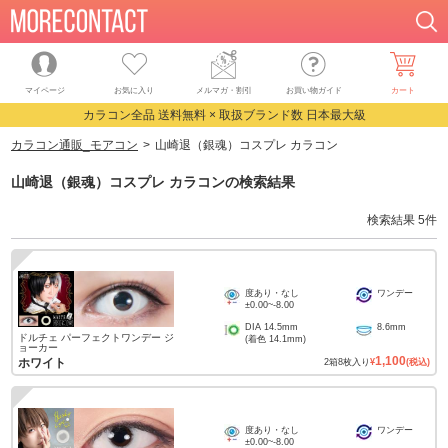
マイページ
お気に入り
メルマガ・割引
お買い物ガイド
カート
カラコン全品 送料無料 × 取扱ブランド数 日本最大級
カラコン通販_モアコン
山崎退（銀魂）コスプレ カラコン
山崎退（銀魂）コスプレ カラコン
の検索結果
検索結果
5
件
度あり・なし
ワンデー
±0.00
~
-8.00
DIA
14.5mm
8.6mm
ドルチェ パーフェクトワンデー ジ
(着色
14.1mm
)
ョーカー
1,100
ホワイト
2
箱
8
枚入り
¥
(税込)
度あり・なし
ワンデー
±0.00
~
-8.00