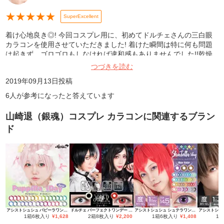
★
★
★
★
★
SuperExcellent
着け心地良き◎! 今回コスプレ用に、初めてドルチェさんの三白眼
カラコンを使用させていただきました! 着けた瞬間は特に何も問題
は起きず、ゴロゴロもしなければ違和感もありませんでした!!乾燥
する感じもなかったので、スタジオ撮影など長い時間着けてても大
つづきを読む
丈夫そうです。また三白眼キャラをやるときに買いたいと思います!
2019年09月13日
投稿
6
人が参考になったと答えています
山崎退（銀魂）コスプレ カラコン
に関連するブラン
ド
アシストシュシュ パピーラワンデー
ドルチェ パーフェクトワンデー ジョーカー
アシストシュシュ シュテラワンデー
1箱6枚入り
¥
1,628
2箱8枚入り
¥
2,200
1箱6枚入り
¥
1,408
1