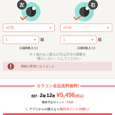
箱
箱
(1箱6枚入り)
(1箱6枚入り)
※１箱のみご購入の方は片方の度数を
「購入しない」にしてください
価格が変更になりました
カラコン全品送料無料!
¥5,496
2
12
(税込)
合計 :
箱
枚
54pt
獲得予定ポイント :
＼ アプリからの購入なら
毎日ポイント10倍!!
／