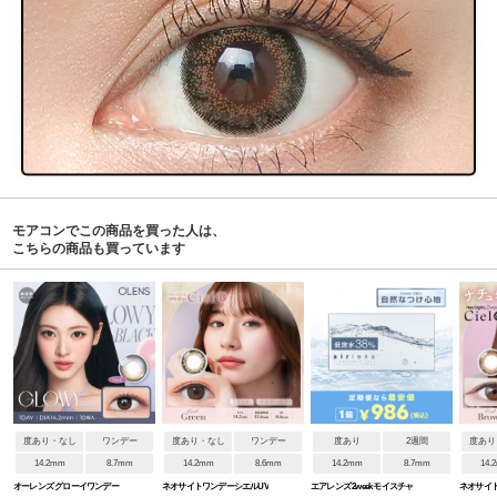
モアコンでこの商品を買った人は、
こちらの商品も買っています
度あり・なし
ワンデー
度あり・なし
ワンデー
度あり
2週間
度あり
14.2mm
8.7mm
14.2mm
8.6mm
14.2mm
8.7mm
14.
オーレンズ グローイワンデー
ネオサイトワンデーシエルUV
エアレンズ 2week モイスチャ
ネオサイト2