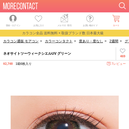
登録・ログイン
お気に入り
メルマガ
・
割引
お買い物ガイド
カート
カラコン全品 送料無料 × 取扱ブランド数 日本最大級
カラコン通販 モアコン
>
カラーコンタクト
>
度あり・度なし
>
2週間
>
グ
ネオサイトツーウィークシエルUV グリーン
469
¥2,748
1箱6枚入り
7レビュー