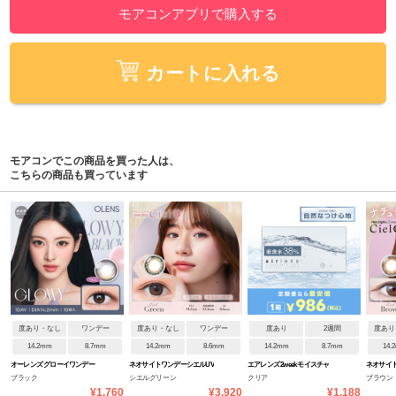
モアコンアプリで購入する
カートに入れる
モアコンでこの商品を買った人は、
こちらの商品も買っています
度あり・なし
ワンデー
度あり・なし
ワンデー
度あり
2週間
度あり
14.2mm
8.7mm
14.2mm
8.6mm
14.2mm
8.7mm
14.
オーレンズ グローイワンデー
ネオサイトワンデーシエルUV
エアレンズ 2week モイスチャ
ネオサイト2
ブラック
シエルグリーン
クリア
ブラウン
ーUVコンフォータブル
¥1,760
¥3,920
¥1,188