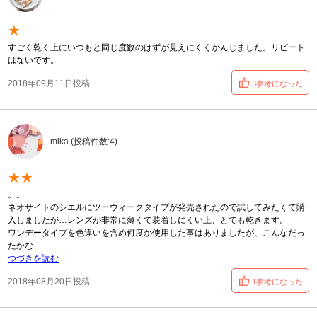
★
すごく乾く上にいつもと同じ度数のはずが見えにくくかんじました。リピート
はないです。
2018年09月11日投稿
3参考になった
mika (投稿件数:4)
★★
。。
ネオサイトのシエルにツーウィークタイプが発売されたので試してみたくて購
入しましたが…レンズが非常に薄くて装着しにくい上、とても乾きます。
ワンデータイプを色違いを含め何度か使用した事はありましたが、こんなだっ
たかな……
つづきを読む
2018年08月20日投稿
1参考になった