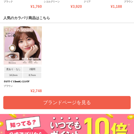
ブラック
シエルグリーン
クリア
ブラウン
ーUVコンフォータブル
¥1,760
¥3,920
¥1,188
人気のカラバリ商品はこちら
度あり・なし
2週間
14.2mm
8.7mm
ネオサイト2weekシエルUV
ブラウン
¥2,748
ブランドページを見る