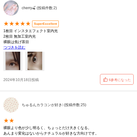
cherry🍒 (投稿件数:2)
★★★★★
SuperExcellent
1枚目 インスタエフェクト室内光
2枚目 無加工室内光
裸眼は焦げ茶目
つづきを読む
2024年10月18日投稿
6参考になった
ちゅるんカラコンが好き❕ (投稿件数:25)
★★
裸眼より色が少し明るく、ちょっとだけ大きくなる。
あんまり変化はないからナチュラルが好きな方向けです。