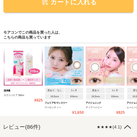
カートに入れる
モアコンでこの商品を買った人は、
こちらの商品も買っています
度あり・なし
1ヶ月
度あり
1ヶ月
度
洗浄液
カラコンケア 310ml
14.2mm
8.6mm
14.2mm
8.6mm
14.
¥825
フェリアモ マンスリー
アイジェニック
アイジェ
ウーロンティー
ディアベイビー
ムーニー
¥1,650
¥825
レビュー(86件)
★★★★(4.1)