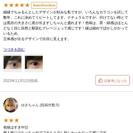
★★★★★
SuperExcellent
細縁でちゅるんとしたデザインが好みな私ですが、いろんなカラコンを試して
数年、これに決めてリピートしてます。ナチュラルですが、付けてない時とで
は黒目の大きさに差が出ますしちゃんと盛れます！色味は、茶・緑感はほとん
どなく目に自然と馴染むグレージュって感じです！縁は細めでぼかしがかって
いるため、
立体感が出るデザインで出目に見えます。
つづきを読む
2023年11月12日投稿
12参考になった
ゆきちゃん (投稿件数:5)
★★★
色味はすき🫶🏻
個人的にはちっちゃめでフチもう少し欲しかったなって感じです