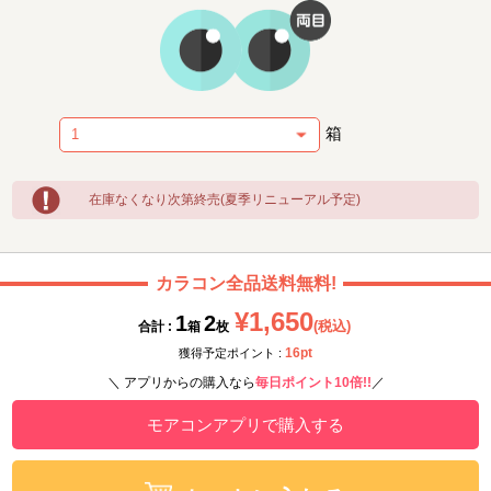
箱
在庫なくなり次第終売(夏季リニューアル予定)
カラコン全品送料無料!
¥1,650
1
2
(税込)
合計 :
箱
枚
16pt
獲得予定ポイント :
＼ アプリからの購入なら
毎日ポイント10倍!!
／
モアコンアプリで購入する