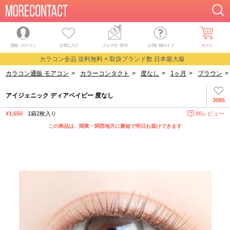
登録・ログイン
お気に入り
メルマガ
・
割引
お買い物ガイド
カート
カラコン全品 送料無料 × 取扱ブランド数 日本最大級
カラコン通販 モアコン
>
カラーコンタクト
>
度なし
>
1ヶ月
>
ブラウン
>
アイジェニック ディアベイビー 度なし
3085
¥1,650
1箱2枚入り
86レビュー
この商品は、関東・関西地方に最短で明日お届けできます