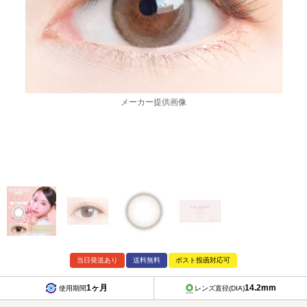
メーカー提供画像
当日発送あり
送料無料
ポスト投函対応可
1ヶ月
14.2mm
使用期間
レンズ直径(DIA)