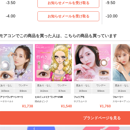
-3.50
-9.50
お知らせメールを受け取る
-4.00
-10.00
お知らせメールを受け取る
モアコンでこの商品を買った人は、こちらの商品も買っています
度あり・なし
ワンデー
度あり・なし
ワンデー
度あり・なし
ワンデー
度あり・なし
14.5mm
8.6mm
14.2mm
8.7mm
14.5mm
8.6mm
14.1mm
ェアリーワンデーシマーリ
ヒロインメイク ワンデーUVM
フェリアモ
フルーリー
ィーナスベルト
煌めきピンク
サクラムース
スモーキーアッ
グシリーズ
¥1,738
¥1,540
¥1,760
(妖艶フェレット)
ブランドページを見る