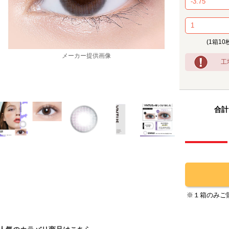
(1箱10
メーカー提供画像
工
合計
※１箱のみご