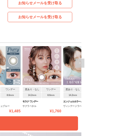
お知らせメールを受け取る
お知らせメールを受け取る
>
ワンデー
度あり・なし
ワンデー
度あり・なし
ワンデー
度あり・なし
ワンデ
8.6mm
14.2mm
8.6mm
14.2mm
8.5mm
14.1mm
8.6mm
モラク ワンデー
エンジェルカラーバンビヴィ
チェリッタワンデー
シュブルー
サクラペタル
ヴィンテージラベンダー
ベビーグレージュ
ンテージワンデー
¥1,485
¥1,760
¥1,848
¥1