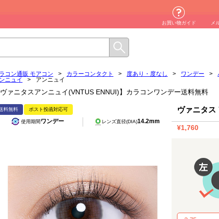
お買い物ガイド
メ
ラコン通販 モアコン
>
カラーコンタクト
>
度あり・度なし
>
ワンデー
>
ンニュイ
>
アンニュイ
ヴァニタスアンニュイ(VNTUS ENNUI)】カラコンワンデー送料無料
ヴァニタス
送料無料
ポスト投函対応可
ワンデー
14.2mm
使用期間
レンズ直径(DIA)
¥1,760