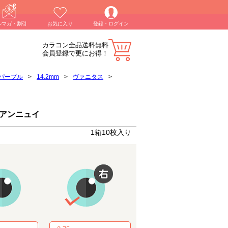
ルマガ・割引
お気に入り
登録・ログイン
カラコン全品送料無料
会員登録で更にお得！
パープル
>
14.2mm
>
ヴァニタス
>
 アンニュイ
1箱10枚入り