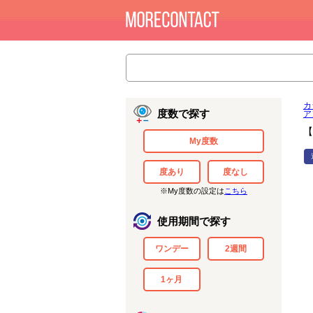
カ
度数で探す
ア
【
My度数
度あり
度なし
※My度数の設定は
こちら
使用期間で探す
ワンデー
2週間
1ヶ月