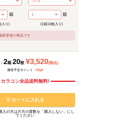
箱
箱
枚入り)
(1箱10枚入り)
場変更後の商品です
メーカー提供画像
メーカ
¥3,520
2
20
 :
箱
枚
(税込)
34pt
獲得予定ポイント :
カラコン全品送料無料!
カートに入れる
購入の方は片方の度数を「購入しない」にし
てください