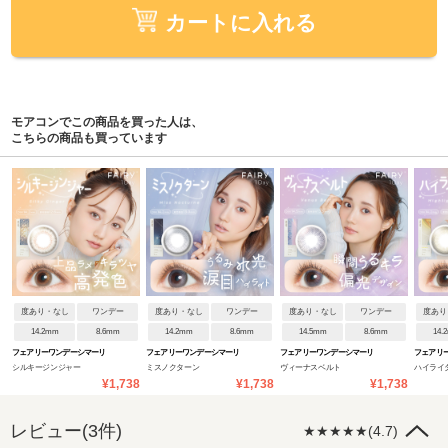
カートに入れる
モアコンでこの商品を買った人は、
こちらの商品も買っています
度あり・なし
ワンデー
度あり・なし
ワンデー
度あり・なし
ワンデー
度あり
14.2mm
8.6mm
14.2mm
8.6mm
14.5mm
8.6mm
14.
フェアリーワンデーシマーリ
フェアリーワンデーシマーリ
フェアリーワンデーシマーリ
フェアリ
シルキージンジャー
ミスノクターン
ヴィーナスベルト
ハイライ
ングシリーズ
ングシリーズ
ングシリーズ
ングシリ
¥1,738
¥1,738
¥1,738
レビュー(3件)
★★★★★(4.7)