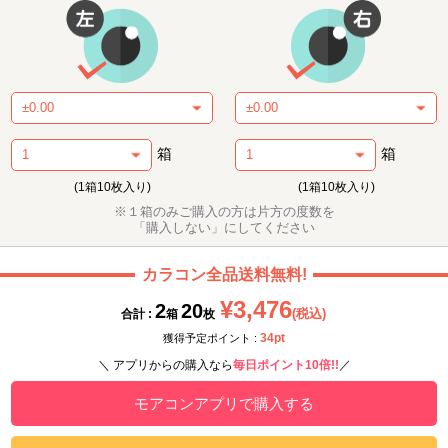
箱
箱
(1箱10枚入り)
(1箱10枚入り)
※１箱のみご購入の方は片方の度数を
「購入しない」にしてください
カラコン全品送料無料!
¥3,476
2
20
(税込)
合計 :
箱
枚
34pt
獲得予定ポイント :
＼ アプリからの購入なら
毎日ポイント10倍!!
／
モアコンアプリで購入する