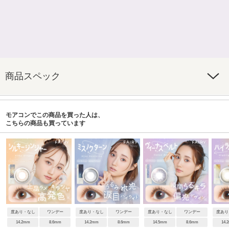
商品スペック
モアコンでこの商品を買った人は、
こちらの商品も買っています
度あり・なし
ワンデー
度あり・なし
ワンデー
度あり・なし
ワンデー
度あり
14.2mm
8.6mm
14.2mm
8.6mm
14.5mm
8.6mm
14.