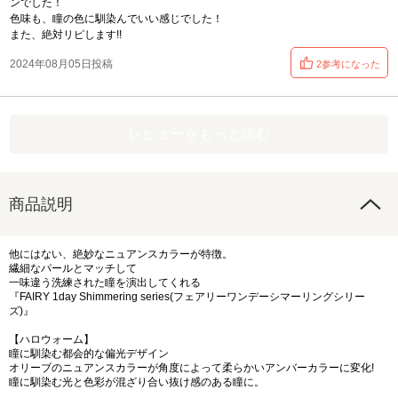
ンでした！
色味も、瞳の色に馴染んでいい感じでした！
また、絶対リピします!!
2024年08月05日投稿
2参考になった
レビューをもっと読む
商品説明
他にはない、絶妙なニュアンスカラーが特徴。
繊細なパールとマッチして
一味違う洗練された瞳を演出してくれる
『FAIRY 1day Shimmering series(フェアリーワンデーシマーリングシリー
ズ)』
【ハロウォーム】
瞳に馴染む都会的な偏光デザイン
オリーブのニュアンスカラーが角度によって柔らかいアンバーカラーに変化!
瞳に馴染む光と色彩が混ざり合い抜け感のある瞳に。