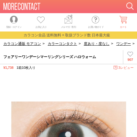
登録・ログイン
お気に入り
メルマガ
・
割引
お買い物ガイド
カート
カラコン全品 送料無料 × 取扱ブランド数 日本最大級
カラコン通販 モアコン
>
カラーコンタクト
>
度あり・度なし
>
ワンデー
>
フェアリーワンデーシマーリングシリーズ ハロウォーム
907
¥1,738
1箱10枚入り
3レビュー