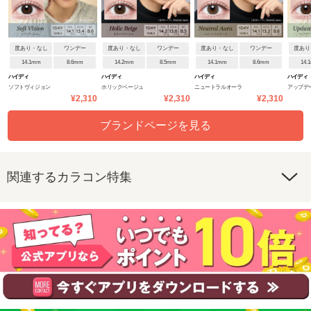
度あり・なし
ワンデー
度あり・なし
ワンデー
度あり・なし
ワンデー
度あり
14.1mm
8.6mm
14.2mm
8.5mm
14.1mm
8.6mm
14.
ハイディ
ハイディ
ハイディ
ハイディ
ソフトヴィジョン
ホリックベージュ
ニュートラルオーラ
アップデ
¥2,310
¥2,310
¥2,310
ブランドページを見る
関連するカラコン特集