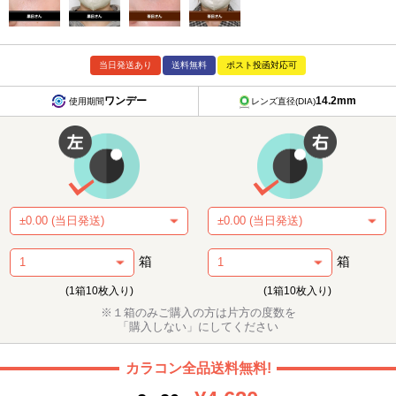
当日発送あり
送料無料
ポスト投函対応可
ワンデー
14.2mm
使用期間
レンズ直径(DIA)
箱
箱
(1箱10枚入り)
(1箱10枚入り)
※１箱のみご購入の方は片方の度数を
「購入しない」にしてください
カラコン全品送料無料!