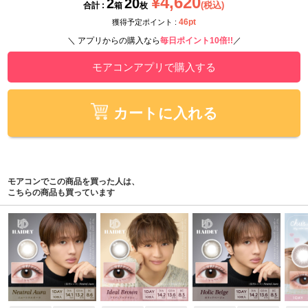
¥4,620
2
20
(税込)
合計 :
箱
枚
46pt
獲得予定ポイント :
＼ アプリからの購入なら
毎日ポイント10倍!!
／
モアコンアプリで購入する
カートに入れる
モアコンでこの商品を買った人は、
こちらの商品も買っています