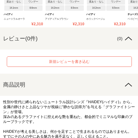
度あり・なし
ワンデー
度あり・なし
ワンデー
度あり・なし
ワンデー
度あり
14.1mm
8.6mm
14.2mm
8.5mm
14.2mm
8.5mm
14.
ハイディ
ハイディ
ハイディ
チューズ
ニュートラルオーラ
アイディアルブラウン
ホリックベージュ
ベイビーブ
¥2,310
¥2,310
¥2,310
レビュー(0件)
(0)
新規レビューを書き込む
商品説明
性別や世代に縛られないニュートラル設計レンズ『HAIDEY(ハイディ)』から、
金属の静けさと上品なツヤが視線に“静かな説得力”を与える「グラファイトシー
ン」が登場。
深みのあるグラファイトに控えめな艶を重ねた、都会的でミニマルな印象のブ
ルーブラックです。
HAIDEYが考える美しさは、何かを足すことで生まれるものではありません。
すでにその人の中にある魅力を過不足なく、正しく伝えること。