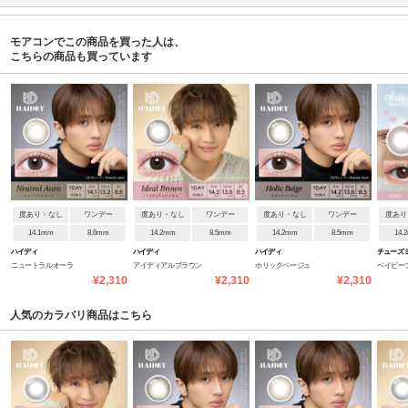
モアコンでこの商品を買った人は、
こちらの商品も買っています
度あり・なし
ワンデー
度あり・なし
ワンデー
度あり・なし
ワンデー
度あり
14.1mm
8.6mm
14.2mm
8.5mm
14.2mm
8.5mm
14.
ハイディ
ハイディ
ハイディ
チューズ
ニュートラルオーラ
アイディアルブラウン
ホリックベージュ
ベイビーブ
¥2,310
¥2,310
¥2,310
人気のカラバリ商品はこちら