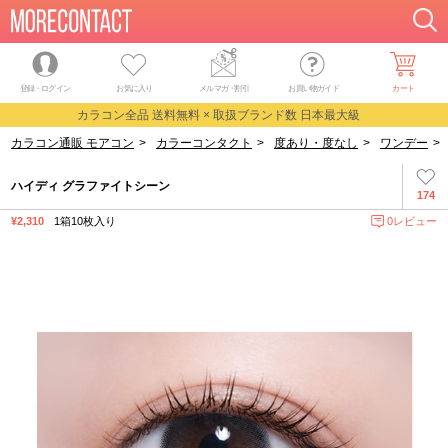
登録・ログイン
お気に入り
メルマガ
・
割引
お買い物ガイド
カート
カラコン全品 送料無料 × 取扱ブランド数 日本最大級
カラコン通販 モアコン
>
カラーコンタクト
>
度あり・度なし
>
ワンデー
>
ハイディ グラファイトシーン
174
¥2,310
1箱10枚入り
0レビュー