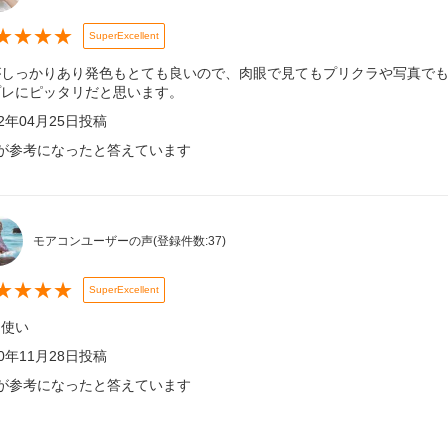
★
★
★
★
SuperExcellent
がしっかりあり発色もとても良いので、肉眼で見てもプリクラや写真でも
プレにピッタリだと思います。
22年04月25日
投稿
が参考になったと答えています
モアコンユーザーの声
(登録件数:
37
)
★
★
★
★
SuperExcellent
常使い
20年11月28日
投稿
が参考になったと答えています