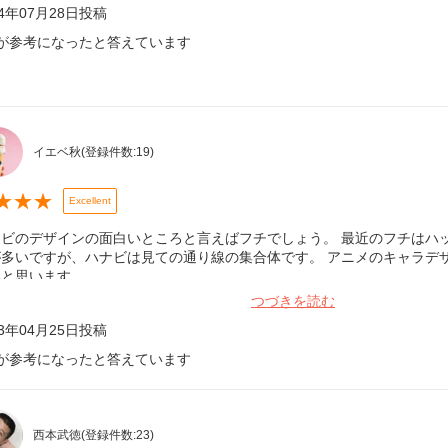
24年07月28日
投稿
が参考になったと答えています
イエベ秋
(登録件数:
19
)
★
★
★
Excellent
ナビのデザインの面白いところと言えばフチでしょう。 最近のフチはハ
が多いですが、ハナビは見ての通り線の集合体です。 アニメのキャラデ
いと思います。
つづきを読む
23年04月25日
投稿
が参考になったと答えています
西本武徳
(登録件数:
23
)