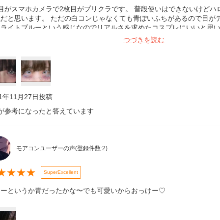
枚目がスマホカメラで2枚目がプリクラです。 普段使いはできないけどハ
強だと思います。 ただの白コンじゃなくても青ぽいふちがあるので目が
もライトブルーという感じなのでリアルさを求めたコスプレにいいと思い
なり高発色になります。
つづきを読む
21年11月27日
投稿
が参考になったと答えています
モアコンユーザーの声
(登録件数:
2
)
★
★
★
★
SuperExcellent
レーというか青だったかな〜でも可愛いからおっけー♡