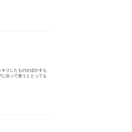
ッキリしたものかぼかすも
ザに沿って使うととっても