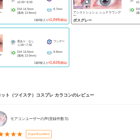
±0.00
~
-8.00
±0
DIA
14.5mm
8.7mm
DI
ー
アシストシュシュ シュテラワンデ
(着色
13.8mm
)
(
ー
1,099
ボスグレー
1
箱
6
枚入り
¥
(税込)
度あり・なし
ワンデー
-1.00
~
-7.50
DIA
14.0mm
8.6mm
デ
(着色
13.0mm
)
1,628
1
箱
6
枚入り
¥
(税込)
ット（ツイステ）コスプレ カラコン
のレビュー
モアコンユーザーの声
(登録件数:
5
)
★
★
★
★
SuperExcellent