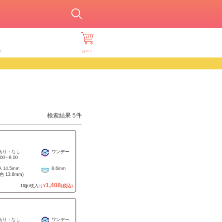
ド
カート
検索結果
5
件
あり・なし
ワンデー
.00
~
-8.00
A
14.5mm
8.6mm
着色
13.8mm
)
1,408
1
箱
6
枚入り
¥
(税込)
あり・なし
ワンデー