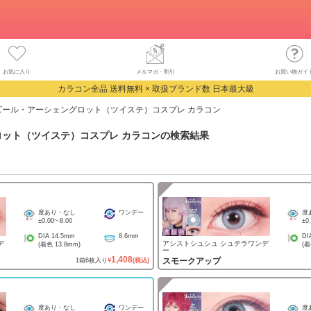
お気に入り
メルマガ・割引
お買い物ガイ
カラコン全品 送料無料 × 取扱ブランド数 日本最大級
ズール・アーシェングロット（ツイステ）コスプレ カラコン
ット（ツイステ）コスプレ カラコン
の検索結果
度あり・なし
ワンデー
度
±0.00
~
-8.00
±0
DIA
14.5mm
8.6mm
DI
デ
アシストシュシュ シュテラワンデ
(着色
13.8mm
)
(
ー
1,408
スモークアップ
1
箱
6
枚入り
¥
(税込)
度あり・なし
ワンデー
度