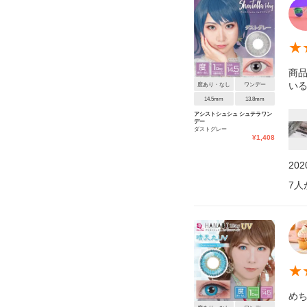
★
商品
い
度あり・なし
ワンデー
14.5mm
13.8mm
アシストシュシュ シュテラワン
デー
ダストグレー
¥
1,408
20
7
人
★
め