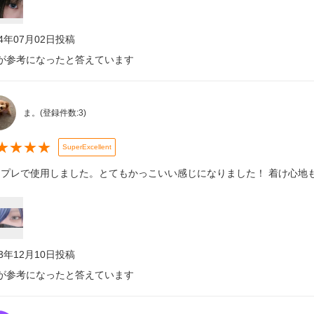
24年07月02日
投稿
が参考になったと答えています
ま。
(登録件数:
3
)
★
★
★
★
SuperExcellent
プレで使用しました。とてもかっこいい感じになりました！ 着け心地もよ
23年12月10日
投稿
が参考になったと答えています