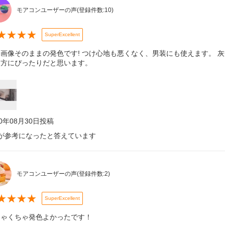
モアコンユーザーの声
(登録件数:
10
)
★
★
★
★
SuperExcellent
画像そのままの発色です! つけ心地も悪くなく、男装にも使えます。 灰色
る方にぴったりだと思います。
20年08月30日
投稿
が参考になったと答えています
モアコンユーザーの声
(登録件数:
2
)
★
★
★
★
SuperExcellent
ちゃくちゃ発色よかったです！