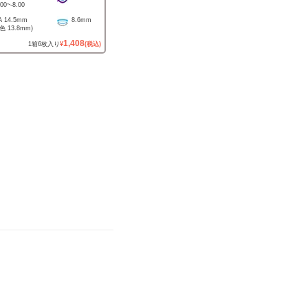
.00
~
-8.00
A
14.5mm
8.6mm
着色
13.8mm
)
1,408
1
箱
6
枚入り
¥
(税込)