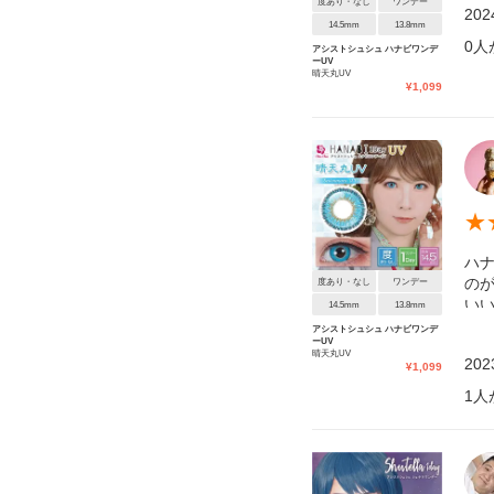
度あり・なし
ワンデー
20
14.5mm
13.8mm
0
人
アシストシュシュ ハナビワンデ
ーUV
晴天丸UV
¥
1,099
★
ハ
の
度あり・なし
ワンデー
い
14.5mm
13.8mm
アシストシュシュ ハナビワンデ
ーUV
晴天丸UV
20
¥
1,099
1
人