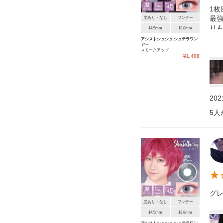
1
最
度あり・なし
ワンデー
り
14.5mm
13.8mm
か
アシストシュシュ シュテラワン
デー
スモークアップ
¥
1,408
20
5
人
★
グ
度あり・なし
ワンデー
14.5mm
13.8mm