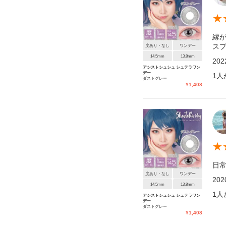
★
縁
ス
度あり・なし
ワンデー
14.5mm
13.8mm
20
アシストシュシュ シュテラワン
デー
1
人
ダストグレー
¥
1,408
★
日
度あり・なし
ワンデー
20
14.5mm
13.8mm
1
人
アシストシュシュ シュテラワン
デー
ダストグレー
¥
1,408