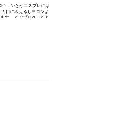
ロウィンとかコスプレには
デカ目にみえるし白コンよ
ます。 ただプリクラだと