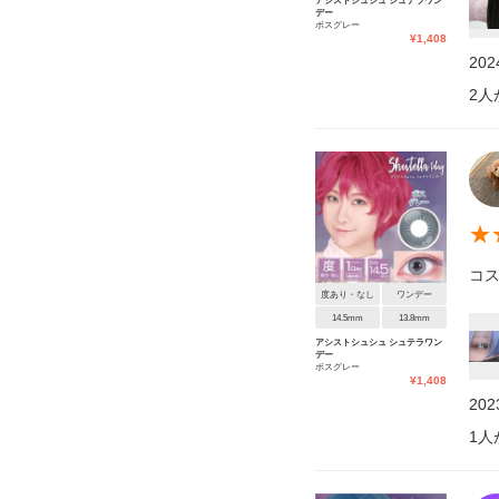
アシストシュシュ シュテラワン
デー
ボスグレー
¥
1,408
20
2
人
★
コス
度あり・なし
ワンデー
14.5mm
13.8mm
アシストシュシュ シュテラワン
デー
ボスグレー
¥
1,408
20
1
人