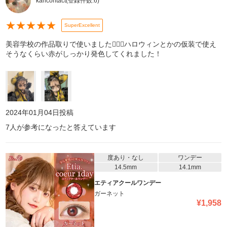
karicontact
(登録件数:
6
)
★
★
★
★
★
SuperExcellent
美容学校の作品取りで使いました🙆🏻‍♀️ハロウィンとかの仮装で使え
そうなくらい赤がしっかり発色してくれました！
2024年01月04日
投稿
7
人が参考になったと答えています
度あり・なし
ワンデー
14.5mm
14.1mm
エティアクールワンデー
ガーネット
¥
1,958