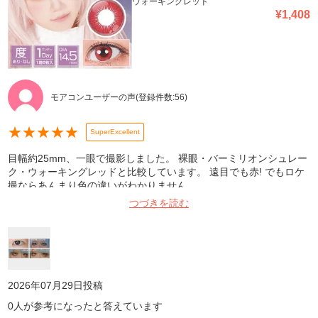
ウォーキングレッド
¥
1,408
モアコンユーザーの声
(登録件数:
56
)
★
★
★
★
★
SuperExcellent
目幅約25mm、一眼で撮影しました。 裸眼・バーミリオンシュレー
ク・ウォーキングレッドと比較しています。 遠目でも赤! でもロケ
撮ならあんまり色の違いがわかりません。
つづきを読む
2026年07月29日
投稿
0
人が参考になったと答えています