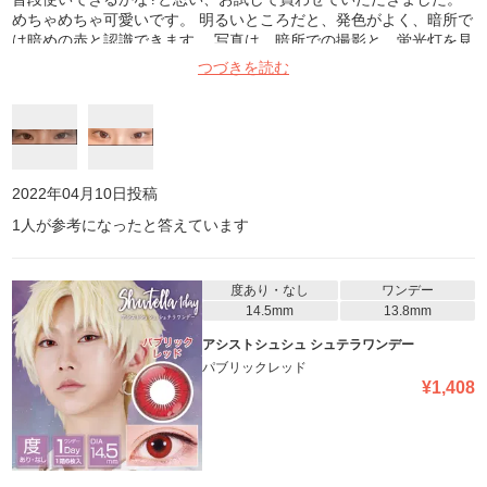
めちゃめちゃ可愛いです。 明るいところだと、発色がよく、暗所で
は暗めの赤と認識できます。 写真は、暗所での撮影と、蛍光灯を見
上げてのお写真になります。是非参考にしてみてください。
つづきを読む
2022年04月10日
投稿
1
人が参考になったと答えています
度あり・なし
ワンデー
14.5mm
13.8mm
アシストシュシュ シュテラワンデー
パブリックレッド
¥
1,408