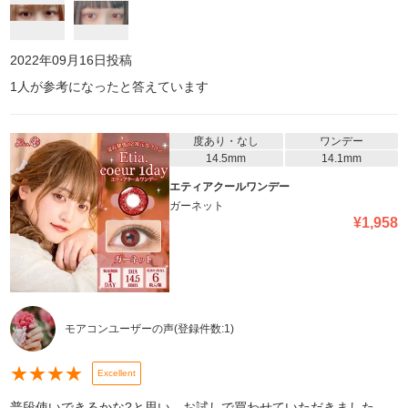
2022年09月16日
投稿
1
人が参考になったと答えています
度あり・なし
ワンデー
14.5mm
14.1mm
エティアクールワンデー
ガーネット
¥
1,958
モアコンユーザーの声
(登録件数:
1
)
★
★
★
★
Excellent
普段使いできるかな?と思い、お試しで買わせていただきました。