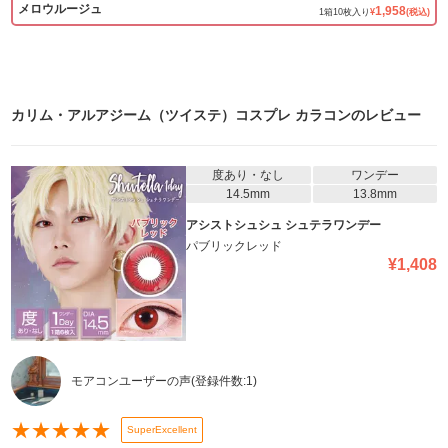
メロウルージュ
1,958
1
箱
10
枚入り
¥
(税込)
カリム・アルアジーム（ツイステ）コスプレ カラコン
のレビュー
度あり・なし
ワンデー
14.5mm
13.8mm
アシストシュシュ シュテラワンデー
パブリックレッド
¥
1,408
モアコンユーザーの声
(登録件数:
1
)
★
★
★
★
★
SuperExcellent