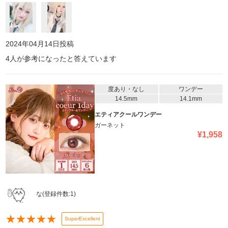
2024年04月14日
投稿
4
人が参考になったと答えています
度あり・なし
ワンデー
14.5mm
14.1mm
エティアクールワンデー
ガーネット
¥
1,958
な
(登録件数:
1
)
★
★
★
★
★
SuperExcellent