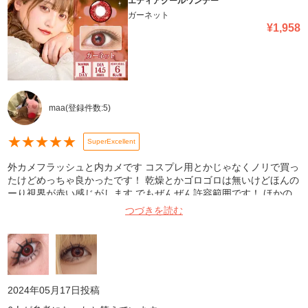
エティアクールワンデー
ガーネット
¥
1,958
maa
(登録件数:
5
)
★
★
★
★
★
SuperExcellent
外カメフラッシュと内カメです コスプレ用とかじゃなくノリで買っ
たけどめっちゃ良かったです！ 乾燥とかゴロゴロは無いけどほんの
ーり視界が赤い感じがします でもぜんぜん許容範囲です！ ほかの
色も買ってみたいです！
つづきを読む
2024年05月17日
投稿