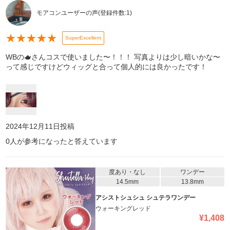
モアコンユーザーの声
(登録件数:
1
)
★
★
★
★
★
SuperExcellent
WBの🫖さんコスで使いました〜！！！ 写真よりは少し暗いかな〜
って感じですけどウィッグと合って個人的には良かったです！
2024年12月11日
投稿
0
人が参考になったと答えています
度あり・なし
ワンデー
14.5mm
13.8mm
アシストシュシュ シュテラワンデー
ウォーキングレッド
¥
1,408