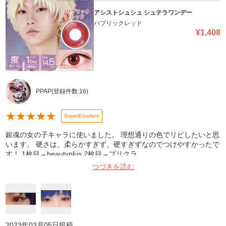
アシストシュシュ シュテラワンデー
パブリックレッド
¥
1,408
PPAP
(登録件数:
16
)
★
★
★
★
★
SuperExcellent
銀魂の女の子キャラに使いました。 理想通りの色でリピしたいと思
います。 硬さは、柔らかすぎず、硬すぎずなのでつけやすかったで
す！ 1枚目→beautyplus 2枚目→プリクラ
つづきを読む
2023年03月05日
投稿