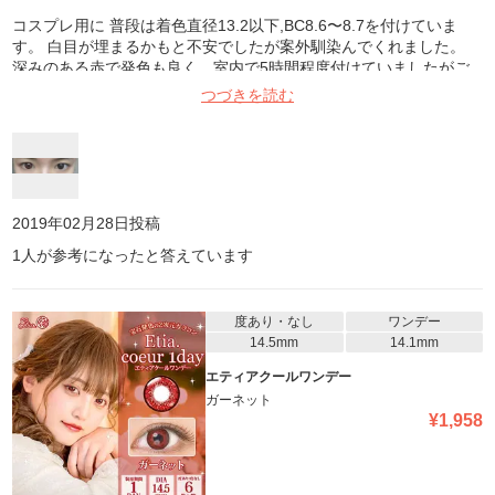
コスプレ用に 普段は着色直径13.2以下,BC8.6〜8.7を付けていま
す。 白目が埋まるかもと不安でしたが案外馴染んでくれました。
深みのある赤で発色も良く、室内で5時間程度付けていましたがご
ろごろせず乾きもなかったです。
つづきを読む
2019年02月28日
投稿
1
人が参考になったと答えています
度あり・なし
ワンデー
14.5mm
14.1mm
エティアクールワンデー
ガーネット
¥
1,958