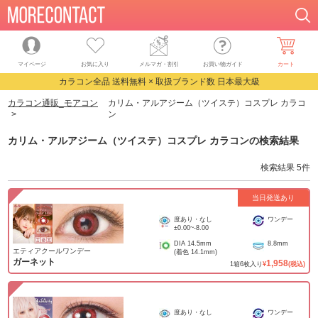
マイページ
お気に入り
メルマガ・割引
お買い物ガイド
カート
カラコン全品 送料無料 × 取扱ブランド数 日本最大級
カラコン通販_モアコン
カリム・アルアジーム（ツイステ）コスプレ カラコ
ン
カリム・アルアジーム（ツイステ）コスプレ カラコン
の検索結果
検索結果
5
件
当日発送あり
度あり・なし
ワンデー
±0.00
~
-8.00
DIA
14.5mm
8.8mm
エティアクールワンデー
(着色
14.1mm
)
ガーネット
1,958
1
箱
6
枚入り
¥
(税込)
度あり・なし
ワンデー