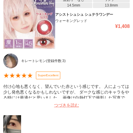
14.5mm
13.8mm
アシストシュシュ シュテラワンデー
ウォーキングレッド
¥
1,408
キレートレモン
(登録件数:
3
)
★
★
★
★
★
SuperExcellent
付け心地も悪くなく、望んでいた赤という感じです。 人によっては
少し発色悪くなるかもしれないですが、 ダークな感じのキャラをや
る時には最適だと思いました。 画像は白熱灯下で撮影した写真で
す。
つづきを読む