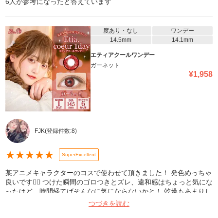
6
人が参考になったと答えています
度あり・なし
ワンデー
14.5mm
14.1mm
エティアクールワンデー
ガーネット
¥
1,958
FJK
(登録件数:
8
)
★
★
★
★
★
SuperExcellent
某アニメキャラクターのコスで使わせて頂きました！ 発色めっちゃ
良いです🙆‍♀️ つけた瞬間のゴロつきとズレ、違和感はちょっと気にな
ったけど、時間経てばそんなに気にならないかと！ 乾燥もあまりし
ませんでした〜！
つづきを読む