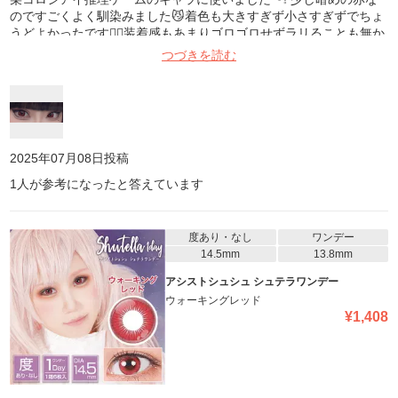
のですごくよく馴染みました😼着色も大きすぎず小さすぎずでちょ
うどよかったです👍🏻装着感もあまりゴロゴロせずラリることも無か
ったです😌
つづきを読む
2025年07月08日
投稿
1
人が参考になったと答えています
度あり・なし
ワンデー
14.5mm
13.8mm
アシストシュシュ シュテラワンデー
ウォーキングレッド
¥
1,408