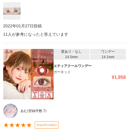
2022年01月27日
投稿
11
人が参考になったと答えています
度あり・なし
ワンデー
14.5mm
14.1mm
エティアクールワンデー
ガーネット
¥
1,958
あむ
(登録件数:
7
)
★
★
★
★
★
SuperExcellent