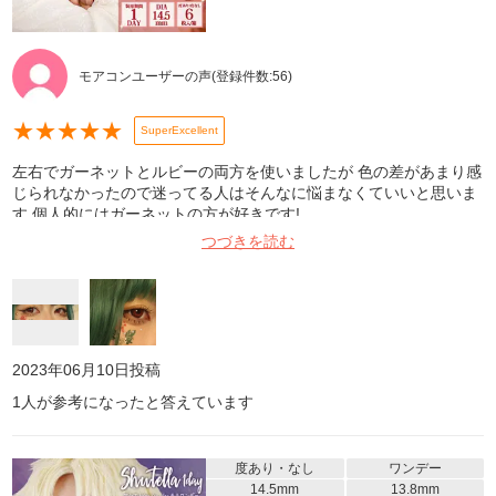
モアコンユーザーの声
(登録件数:
56
)
★
★
★
★
★
SuperExcellent
左右でガーネットとルビーの両方を使いましたが 色の差があまり感
じられなかったので迷ってる人はそんなに悩まなくていいと思いま
す 個人的にはガーネットの方が好きです!
つづきを読む
2023年06月10日
投稿
1
人が参考になったと答えています
度あり・なし
ワンデー
14.5mm
13.8mm