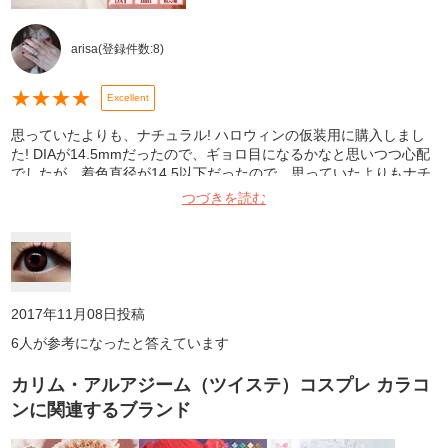
arisa
(登録件数:
8
)
★
★
★
★
Excellent
思っていたよりも、ナチュラル! ハロウィンの仮装用に購入しまし
た! DIAが14.5mmだったので、ギョロ目になるかなと思いつつ心配
でしたが、着色直径が14.5以下だったので、思っていたよりもナチ
ュラルに盛る事が出来ました! また、このカラコンは、1day限定の
つづきを読む
お色だというところにも惹かれて購入しました! 周りの人達にも、
「可愛い!」と好評でした!☺️ 写真は、洗面台で撮影しました!
2017年11月08日
投稿
6
人が参考になったと答えています
カリム・アルアジーム（ツイステ）コスプレ カラコ
ン
に関連するブランド