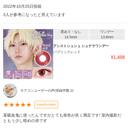
2022年10月25日
投稿
3
人が参考になったと答えています
度あり・なし
ワンデー
14.5mm
13.8mm
アシストシュシュ シュテラワンデー
パブリックレッド
¥
1,408
モアコンユーザーの声
(登録件数:
2
)
★
★
★
★
★
SuperExcellent
某吸血鬼に使ったんですがとても発色が良く満足です! 室内撮影だ
ともう少し暗めの赤です