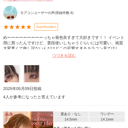
モアコンユーザーの声
(登録件数:
4
)
★
★
★
★
★
SuperExcellent
めーーーーーーーーーっちゃ発色良すぎて大好きです！！ イベント
用に買ったんですけど、普段使いしちゃうぐらいには可愛い、画質
大変悪くて申し訳ないんだけどこの可愛すぎるカラコン見てほし
い、、。 裏表逆に入ってたりするけど色で判断できるし良いかな。
つづきを読む
乾いてゴロゴロしたりズレることもほぼないし、目薬もあまり使わ
なくて良いから楽！でした！これはリピしたｰｰｰｰｰｰｰｰｰｰｯい‼️‼️
2025年05月09日
投稿
4
人が参考になったと答えています
度あり・なし
ワンデー
14.5mm
14.1mm