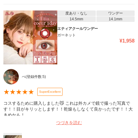
度あり・なし
ワンデー
14.5mm
14.1mm
エティアクールワンデー
ガーネット
¥
1,958
ぺ
(登録件数:
5
)
★
★
★
★
★
SuperExcellent
コスするために購入しました😼 これは外カメで鏡で撮った写真で
す！！目がキリッとします！！乾燥もしなくて良かったです！！大
きめかも！
つづきを読む