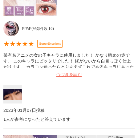
PPAP
(登録件数:
16
)
★
★
★
★
★
SuperExcellent
某有名アニメの女の子キャラに使用しました！ かなり暗めの赤で
す。 このキャラにピッタリでした！ 縁がないから自目っぽく仕上
がります。 カラコン迷ったらとりあえずこれでやるキャラにあった
色を存分に探して買って欲しい！！
つづきを読む
2023年01月07日
投稿
1
人が参考になったと答えています
度あり・なし
ワンデー