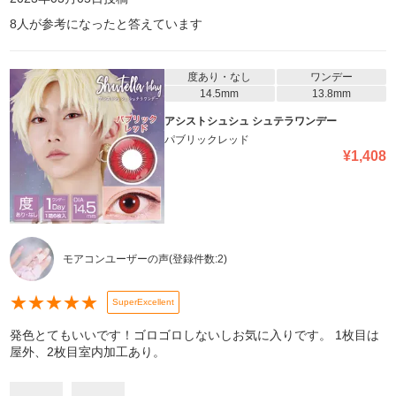
8
人が参考になったと答えています
度あり・なし
ワンデー
14.5mm
13.8mm
アシストシュシュ シュテラワンデー
パブリックレッド
¥
1,408
モアコンユーザーの声
(登録件数:
2
)
★
★
★
★
★
SuperExcellent
発色とてもいいです！ゴロゴロしないしお気に入りです。 1枚目は
屋外、2枚目室内加工あり。