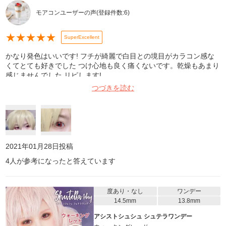
モアコンユーザーの声
(登録件数:
6
)
★
★
★
★
★
SuperExcellent
かなり発色はいいです! フチが綺麗で白目との境目がカラコン感な
くてとても好きでした つけ心地も良く痛くないです。乾燥もあまり
感じませんでした リピします!
つづきを読む
2021年01月28日
投稿
4
人が参考になったと答えています
度あり・なし
ワンデー
14.5mm
13.8mm
アシストシュシュ シュテラワンデー