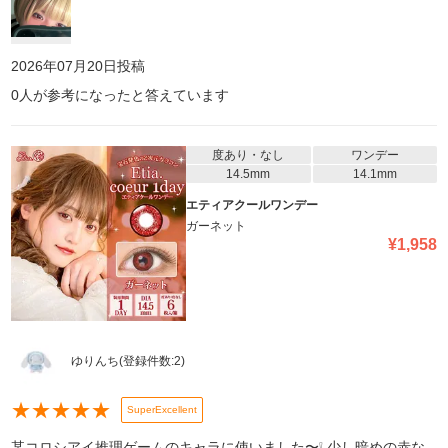
2026年07月20日
投稿
0
人が参考になったと答えています
度あり・なし
ワンデー
14.5mm
14.1mm
エティアクールワンデー
ガーネット
¥
1,958
ゆりんち
(登録件数:
2
)
★
★
★
★
★
SuperExcellent
某コロシアイ推理ゲームのキャラに使いました〜❕ 少し暗めの赤な