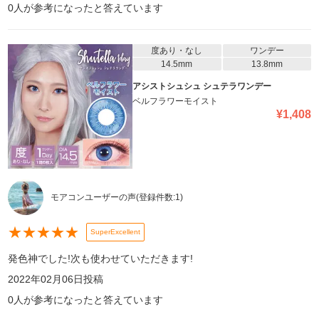
0
人が参考になったと答えています
度あり・なし
ワンデー
14.5mm
13.8mm
アシストシュシュ シュテラワンデー
ベルフラワーモイスト
¥
1,408
モアコンユーザーの声
(登録件数:
1
)
★
★
★
★
★
SuperExcellent
発色神でした!次も使わせていただきます!
2022年02月06日
投稿
0
人が参考になったと答えています