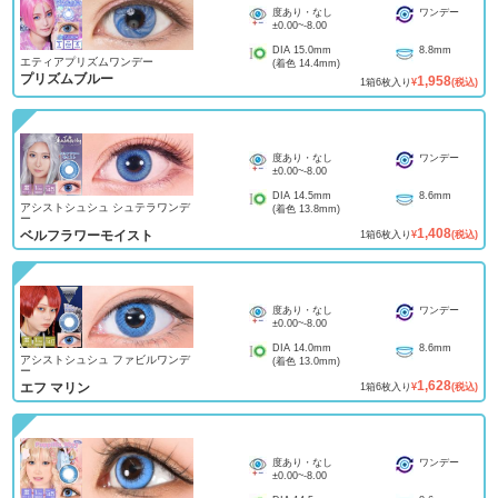
度あり・なし
ワンデー
±0.00
~
-8.00
DIA
15.0mm
8.8mm
エティアプリズムワンデー
(着色
14.4mm
)
プリズムブルー
1,958
1
箱
6
枚入り
¥
(税込)
度あり・なし
ワンデー
±0.00
~
-8.00
DIA
14.5mm
8.6mm
アシストシュシュ シュテラワンデ
(着色
13.8mm
)
ー
1,408
ベルフラワーモイスト
1
箱
6
枚入り
¥
(税込)
度あり・なし
ワンデー
±0.00
~
-8.00
DIA
14.0mm
8.6mm
アシストシュシュ ファビルワンデ
(着色
13.0mm
)
ー
1,628
エフ マリン
1
箱
6
枚入り
¥
(税込)
度あり・なし
ワンデー
±0.00
~
-8.00