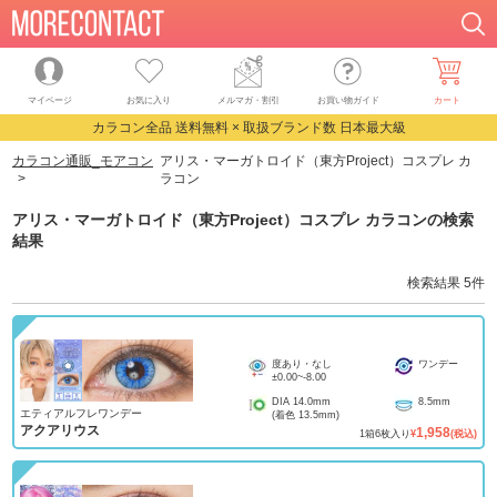
マイページ
お気に入り
メルマガ・割引
お買い物ガイド
カート
カラコン全品 送料無料 × 取扱ブランド数 日本最大級
カラコン通販_モアコン
アリス・マーガトロイド（東方Project）コスプレ カ
ラコン
アリス・マーガトロイド（東方Project）コスプレ カラコン
の検索
結果
検索結果
5
件
度あり・なし
ワンデー
±0.00
~
-8.00
DIA
14.0mm
8.5mm
エティアルフレワンデー
(着色
13.5mm
)
アクアリウス
1,958
1
箱
6
枚入り
¥
(税込)