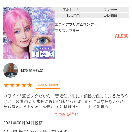
度あり・なし
ワンデー
15.0mm
14.4mm
エティアプリズムワンデー
プリズムブルー
¥
1,958
M
(登録件数:
2
)
★
★
★
★
★
SuperExcellent
カワイイ! 髪ピンクだから、普段使い用に♪ 裸眼の色にもよるだろう
けど、装着画より水色に近い色味だったよ! 青～にはならなかった
から良かった! 久々にお気に入り見付けたし、リピ決定☆
つづきを読む
2021年08月04日
投稿
4
人が参考になったと答えています