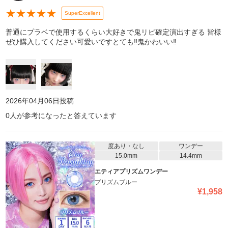
★
★
★
★
★
SuperExcellent
普通にプラベで使用するくらい大好きで鬼リピ確定演出すぎる 皆様
ぜひ購入してください可愛いですとても‼️鬼かわいい‼️
2026年04月06日
投稿
0
人が参考になったと答えています
度あり・なし
ワンデー
15.0mm
14.4mm
エティアプリズムワンデー
プリズムブルー
¥
1,958