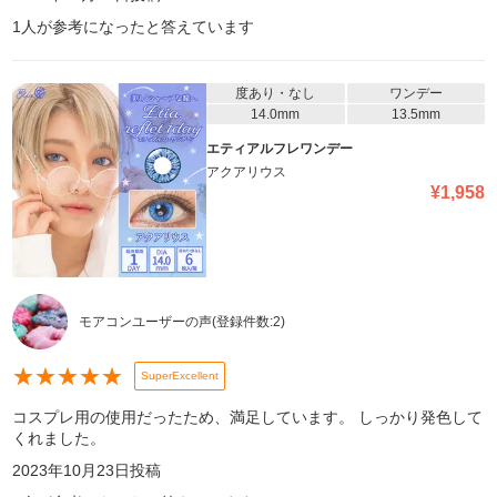
1
人が参考になったと答えています
度あり・なし
ワンデー
14.0mm
13.5mm
エティアルフレワンデー
アクアリウス
¥
1,958
モアコンユーザーの声
(登録件数:
2
)
★
★
★
★
★
SuperExcellent
コスプレ用の使用だったため、満足しています。 しっかり発色して
くれました。
2023年10月23日
投稿