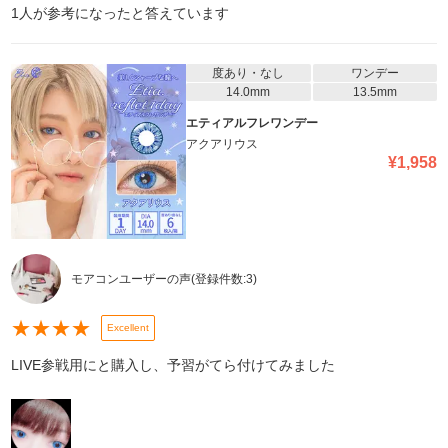
1
人が参考になったと答えています
度あり・なし
ワンデー
14.0mm
13.5mm
エティアルフレワンデー
アクアリウス
¥
1,958
モアコンユーザーの声
(登録件数:
3
)
★
★
★
★
Excellent
LIVE参戦用にと購入し、予習がてら付けてみました