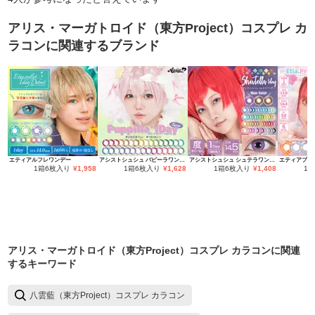
アリス・マーガトロイド（東方Project）コスプレ カ
ラコン
に関連するブランド
エティアルフレワンデー
アシストシュシュ パピーラワンデー
アシストシュシュ シュテラワンデー
エティアプリ
1箱6枚入り
¥
1,958
1箱6枚入り
¥
1,628
1箱6枚入り
¥
1,408
1
アリス・マーガトロイド（東方Project）コスプレ カラコン
に関連
するキーワード
八雲藍（東方Project）コスプレ カラコン