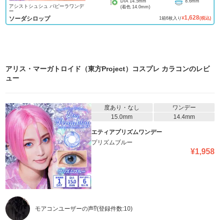
DIA
14.5mm
8.6mm
アシストシュシュ パピーラワンデ
(着色
14.0mm
)
ー
1,628
ソーダシロップ
1
箱
6
枚入り
¥
(税込)
アリス・マーガトロイド（東方Project）コスプレ カラコン
のレビ
ュー
度あり・なし
ワンデー
15.0mm
14.4mm
エティアプリズムワンデー
プリズムブルー
¥
1,958
モアコンユーザーの声⁉️
(登録件数:
10
)