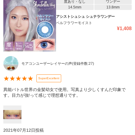
度あり・なし
ワンデー
14.5mm
13.8mm
アシストシュシュ シュテラワンデー
ベルフラワーモイスト
¥
1,408
モアコンユーザーレイヤーの声
(登録件数:
27
)
★
★
★
★
★
SuperExcellent
異能バトル世界の金髪幼女で使用。写真より少しくすんだ印象で
す。目力が強!って感じで理想通りです。
2021年07月12日
投稿