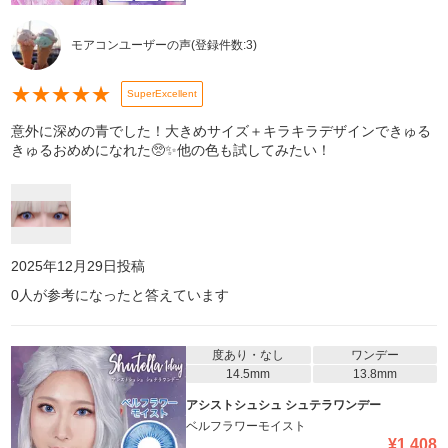
モアコンユーザーの声
(登録件数:
3
)
★
★
★
★
★
SuperExcellent
意外に深めの青でした！大きめサイズ＋キラキラデザインできゅる
きゅるおめめになれた🥺✨️他の色も試してみたい！
2025年12月29日
投稿
0
人が参考になったと答えています
度あり・なし
ワンデー
14.5mm
13.8mm
アシストシュシュ シュテラワンデー
ベルフラワーモイスト
¥
1,408