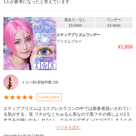
1
人が参考になったと答えています
度あり・なし
ワンデー
15.0mm
14.4mm
エティアプリズムワンデー
プリズムブルー
¥
1,958
イエベ秋
(登録件数:
19
)
★
★
★
★
★
SuperExcellent
エティアプリズムはコスプレカラコンの中では新参者扱いされてい
る気がする。笑 フチがなくちゅるん系なので黒フチの感じより2.5
次元みが強いかもしれない。 クルクルデザインはつけてしまうとそ
こまで違和感ないですよ。近くで見るとわかるくらいかな
つづきを読む