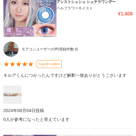
アシストシュシュ シュテラワンデー
ベルフラワーモイスト
¥
1,408
モアコンユーザーの声
(登録件数:
4
)
★
★
★
★
★
SuperExcellent
キルアくんにつかったんですけど解釈一致ありがとうございます
2024年08月04日
投稿
0
人が参考になったと答えています