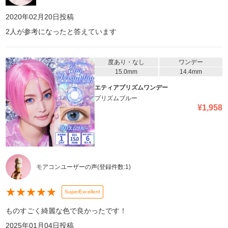
2020年02月20日
投稿
2
人が参考になったと答えています
度あり・なし
ワンデー
15.0mm
14.4mm
エティアプリズムワンデー
プリズムブルー
¥
1,958
モアコンユーザーの声
(登録件数:
1
)
★
★
★
★
★
SuperExcellent
ものすごく綺麗な色で良かったです！
2025年01月04日
投稿