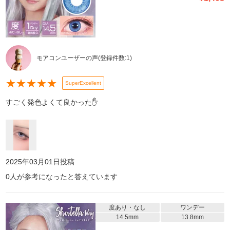
モアコンユーザーの声
(登録件数:
1
)
★
★
★
★
★
SuperExcellent
すごく発色よくて良かった✋
2025年03月01日
投稿
0
人が参考になったと答えています
度あり・なし
ワンデー
14.5mm
13.8mm