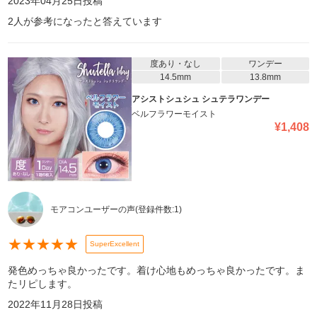
2023年04月25日
投稿
2
人が参考になったと答えています
度あり・なし
ワンデー
14.5mm
13.8mm
アシストシュシュ シュテラワンデー
ベルフラワーモイスト
¥
1,408
モアコンユーザーの声
(登録件数:
1
)
★
★
★
★
★
SuperExcellent
発色めっちゃ良かったです。着け心地もめっちゃ良かったです。ま
たリピします。
2022年11月28日
投稿