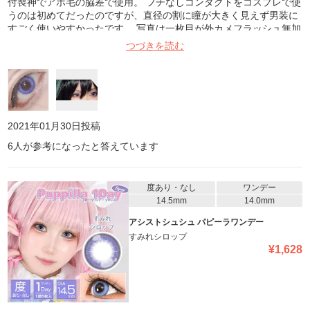
付喪神でアホ毛の脇差で使用。 フチなしコンタクトをコスプレで使
うのは初めてだったのですが、直径の割に瞳が大きく見えず男装に
すごく使いやすかったです。 写真は一枚目が外カメフラッシュ無加
工。
つづきを読む
2021年01月30日
投稿
6
人が参考になったと答えています
度あり・なし
ワンデー
14.5mm
14.0mm
アシストシュシュ パピーラワンデー
すみれシロップ
¥
1,628