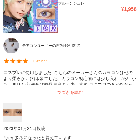
プルーンジュレ
¥
1,958
モアコンユーザーの声
(登録件数:
2
)
★
★
★
★
Excellent
コスプレに使用しました! こちらのメーカーさんのカラコンは他の
より柔らかい(?)印象でした。カラコン初心者には少し入れづらいか
もしません💦 発色は商品写真より少し青め 目にゴロつきがなかっ
たので長時間の撮影でも大丈夫でした!
つづきを読む
2023年01月21日
投稿
4
人が参考になったと答えています