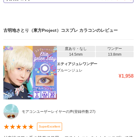
古明地さとり（東方Project）コスプレ カラコン
のレビュー
度あり・なし
ワンデー
14.5mm
13.8mm
エティアジュレワンデー
プルーンジュレ
¥
1,958
モアコンユーザーレイヤーの声
(登録件数:
27
)
★
★
★
★
★
SuperExcellent