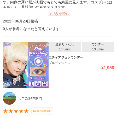
す。内側の薄い紫が肉眼でもとても綺麗に見えます。コスプレには
もちろん、普段使いにもオススメです。
つづきを読む
2022年06月29日
投稿
0
人が参考になったと答えています
度あり・なし
ワンデー
14.5mm
13.8mm
エティアジュレワンデー
プルーンジュレ
¥
1,958
カコ
(登録件数:
2
)
★
★
★
★
★
SuperExcellent