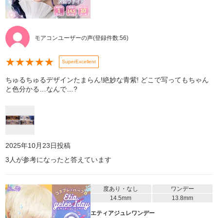
モアコンユーザーの声
(登録件数:
56
)
★
★
★
★
★
SuperExcellent
ちゅるちゅるデザインたまらん!絶妙な青紫! どこで写ってもちゃん
と色分かる…なんで…?
2025年10月23日
投稿
3
人が参考になったと答えています
度あり・なし
ワンデー
14.5mm
13.8mm
エティアジュレワンデー