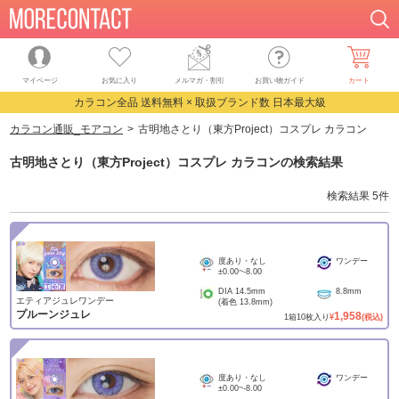
マイページ
お気に入り
メルマガ・割引
お買い物ガイド
カート
カラコン全品 送料無料 × 取扱ブランド数 日本最大級
カラコン通販_モアコン
古明地さとり（東方Project）コスプレ カラコン
古明地さとり（東方Project）コスプレ カラコン
の検索結果
検索結果
5
件
度あり・なし
ワンデー
±0.00
~
-8.00
DIA
14.5mm
8.8mm
エティアジュレワンデー
(着色
13.8mm
)
プルーンジュレ
1,958
1
箱
10
枚入り
¥
(税込)
度あり・なし
ワンデー
±0.00
~
-8.00