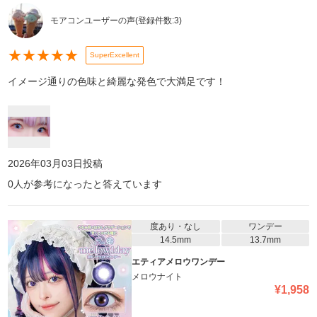
モアコンユーザーの声
(登録件数:
3
)
★
★
★
★
★
SuperExcellent
イメージ通りの色味と綺麗な発色で大満足です！
2026年03月03日
投稿
0
人が参考になったと答えています
度あり・なし
ワンデー
14.5mm
13.7mm
エティアメロウワンデー
メロウナイト
¥
1,958