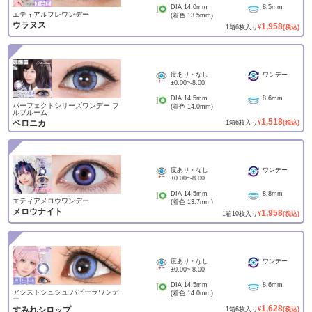
DIA
14.0mm
8.5mm
エティアルフレワンデー
(着色
13.5mm
)
ウラヌス
1,958
1
箱
6
枚入り
¥
(税込)
度あり・なし
ワンデー
±0.00
~
-8.00
DIA
14.5mm
8.6mm
パーフェクトシリーズワンデー フ
(着色
14.0mm
)
ルブルーム
1,518
ベロニカ
1
箱
6
枚入り
¥
(税込)
度あり・なし
ワンデー
±0.00
~
-8.00
DIA
14.5mm
8.8mm
エティアメロウワンデー
(着色
13.7mm
)
メロウナイト
1,958
1
箱
10
枚入り
¥
(税込)
度あり・なし
ワンデー
±0.00
~
-8.00
DIA
14.5mm
8.6mm
アシストシュシュ パピーラワンデ
(着色
14.0mm
)
ー
1,628
すみれシロップ
1
箱
6
枚入り
¥
(税込)