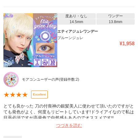
度あり・なし
ワンデー
14.5mm
13.8mm
エティアジュレワンデー
プルーンジュレ
¥
1,958
モアコンユーザーの声
(登録件数:
2
)
★
★
★
★
Excellent
とても良かった 刀の付喪神の銀髪美人に使わせて頂いたのですがと
ても発色がよく、何度もリピートしています!ドライアイなので私は
目薬必須ですが高発色で自然感もあるのでオススメです!!
つづきを読む