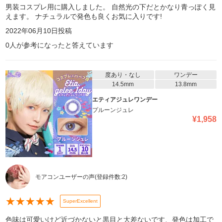
男装コスプレ用に購入しました。 自然光の下だとかなり青っぽく見
えます。 ナチュラルで発色も良くお気に入りです!
2022年06月10日
投稿
0
人が参考になったと答えています
度あり・なし
ワンデー
14.5mm
13.8mm
エティアジュレワンデー
プルーンジュレ
¥
1,958
モアコンユーザーの声
(登録件数:
2
)
★
★
★
★
★
SuperExcellent
色味は可愛いけど近づかないと黒目と大差ないです、発色は加工で