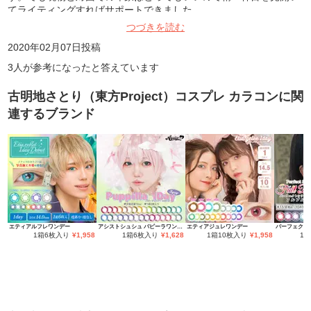
てライティングすればサポートできました。
つづきを読む
2020年02月07日
投稿
3
人が参考になったと答えています
古明地さとり（東方Project）コスプレ カラコン
に関
連するブランド
エティアルフレワンデー
アシストシュシュ パピーラワンデー
エティアジュレワンデー
1箱6枚入り
¥
1,958
1箱6枚入り
¥
1,628
1箱10枚入り
¥
1,958
1