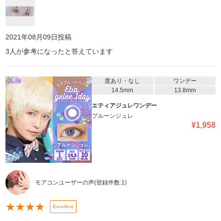
2021年08月09日
投稿
3
人が参考になったと答えています
度あり・なし
ワンデー
14.5mm
13.8mm
エティアジュレワンデー
プルーンジュレ
¥
1,958
モアコンユーザーの声
(登録件数:
1
)
★
★
★
★
Excellent