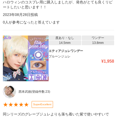
ハロウィンのコスプレ用に購入しましたが、発色がとても良くリピ
ートしたいと思います！！
2023年08月28日
投稿
0
人が参考になったと答えています
度あり・なし
ワンデー
14.5mm
13.8mm
エティアジュレワンデー
プルーンジュレ
¥
1,958
西本武徳
(登録件数:
23
)
★
★
★
★
★
SuperExcellent
同シリーズのグレープジュレよりも落ち着いた紫で使いやすいで