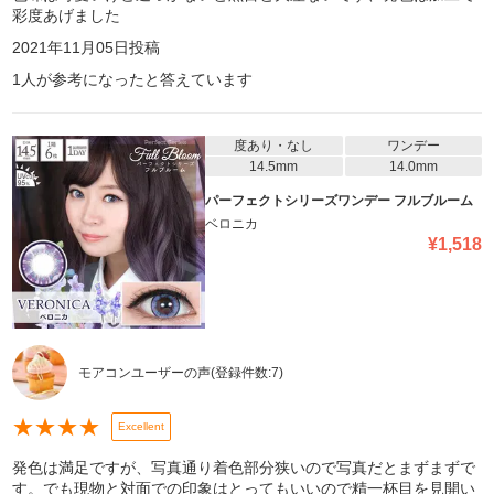
彩度あげました
2021年11月05日
投稿
1
人が参考になったと答えています
度あり・なし
ワンデー
14.5mm
14.0mm
パーフェクトシリーズワンデー フルブルーム
ベロニカ
¥
1,518
モアコンユーザーの声
(登録件数:
7
)
★
★
★
★
Excellent
発色は満足ですが、写真通り着色部分狭いので写真だとまずまずで
す。でも現物と対面での印象はとってもいいので精一杯目を見開い