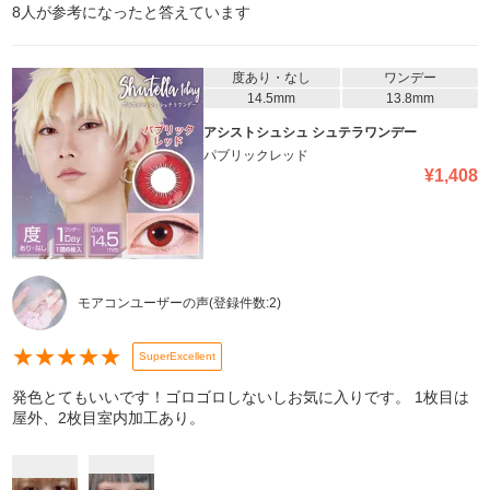
8
人が参考になったと答えています
度あり・なし
ワンデー
14.5mm
13.8mm
アシストシュシュ シュテラワンデー
パブリックレッド
¥
1,408
モアコンユーザーの声
(登録件数:
2
)
★
★
★
★
★
SuperExcellent
発色とてもいいです！ゴロゴロしないしお気に入りです。 1枚目は
屋外、2枚目室内加工あり。