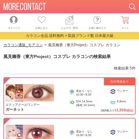
マイページ
お気に入り
メルマガ・割引
お買い物ガイド
カート
カラコン全品 送料無料 × 取扱ブランド数 日本最大級
カラコン通販_モアコン
風見幽香（東方Project）コスプレ カラコン
風見幽香（東方Project）コスプレ カラコン
の検索結果
検索結果
5
件
当日発送あり
度あり・なし
ワンデー
±0.00
~
-8.00
DIA
14.5mm
8.8mm
エティアクールワンデー
(着色
14.1mm
)
ガーネット
1,958
1
箱
6
枚入り
¥
(税込)
度あり・なし
ワンデー
±0.00
~
-8.00