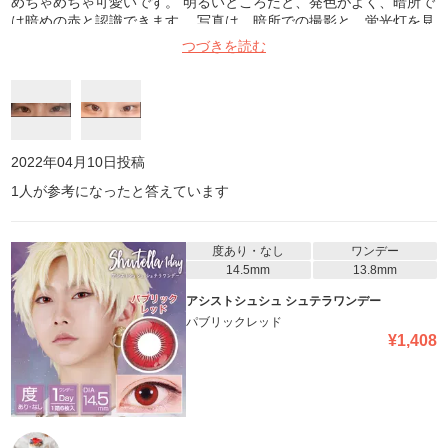
めちゃめちゃ可愛いです。 明るいところだと、発色がよく、暗所で
は暗めの赤と認識できます。 写真は、暗所での撮影と、蛍光灯を見
上げてのお写真になります。是非参考にしてみてください。
つづきを読む
2022年04月10日
投稿
1
人が参考になったと答えています
度あり・なし
ワンデー
14.5mm
13.8mm
アシストシュシュ シュテラワンデー
パブリックレッド
¥
1,408