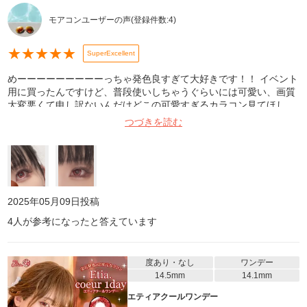
モアコンユーザーの声
(登録件数:
4
)
★
★
★
★
★
SuperExcellent
めーーーーーーーーーっちゃ発色良すぎて大好きです！！ イベント
用に買ったんですけど、普段使いしちゃうぐらいには可愛い、画質
大変悪くて申し訳ないんだけどこの可愛すぎるカラコン見てほし
い、、。 裏表逆に入ってたりするけど色で判断できるし良いかな。
つづきを読む
乾いてゴロゴロしたりズレることもほぼないし、目薬もあまり使わ
なくて良いから楽！でした！これはリピしたｰｰｰｰｰｰｰｰｰｰｯい‼️‼️
2025年05月09日
投稿
4
人が参考になったと答えています
度あり・なし
ワンデー
14.5mm
14.1mm
エティアクールワンデー