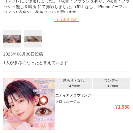
コスプレにて使用しました。 1枚目：フラッシュ有り、2枚目：フラ
ッシュ無し＆暗所 にて撮影しました。(加工なし、iPhoneノーマル
カメラ) 赤色で、発色はいいと思います
つづきを読む
2025年06月30日
投稿
1
人が参考になったと答えています
度あり・なし
ワンデー
14.5mm
13.7mm
エティアメロウワンデー
メロウルージュ
¥
1,958