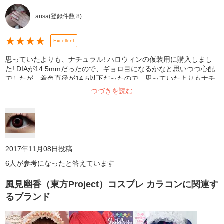
arisa
(登録件数:
8
)
★
★
★
★
Excellent
思っていたよりも、ナチュラル! ハロウィンの仮装用に購入しまし
た! DIAが14.5mmだったので、ギョロ目になるかなと思いつつ心配
でしたが、着色直径が14.5以下だったので、思っていたよりもナチ
ュラルに盛る事が出来ました! また、このカラコンは、1day限定の
つづきを読む
お色だというところにも惹かれて購入しました! 周りの人達にも、
「可愛い!」と好評でした!☺️ 写真は、洗面台で撮影しました!
2017年11月08日
投稿
6
人が参考になったと答えています
風見幽香（東方Project）コスプレ カラコン
に関連す
るブランド