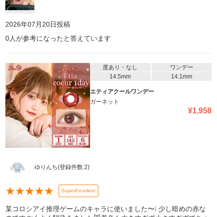
2026年07月20日
投稿
0
人が参考になったと答えています
度あり・なし
ワンデー
14.5mm
14.1mm
エティアクールワンデー
ガーネット
¥
1,958
ゆりんち
(登録件数:
2
)
★
★
★
★
★
SuperExcellent
某コロシアイ推理ゲームのキャラに使いました〜❕ 少し暗めの赤な