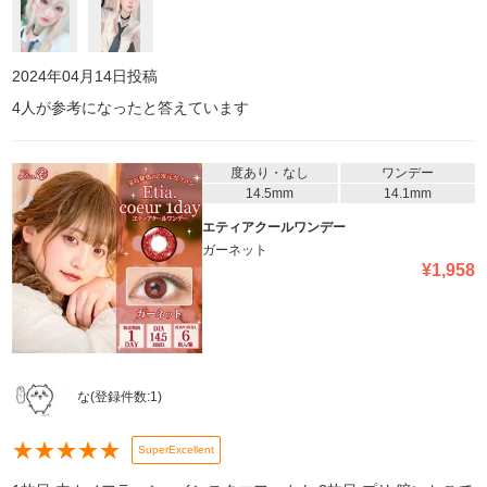
2024年04月14日
投稿
4
人が参考になったと答えています
度あり・なし
ワンデー
14.5mm
14.1mm
エティアクールワンデー
ガーネット
¥
1,958
な
(登録件数:
1
)
★
★
★
★
★
SuperExcellent