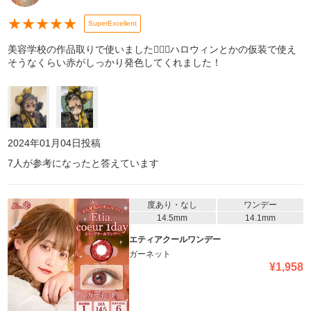
★
★
★
★
★
SuperExcellent
美容学校の作品取りで使いました🙆🏻‍♀️ハロウィンとかの仮装で使え
そうなくらい赤がしっかり発色してくれました！
2024年01月04日
投稿
7
人が参考になったと答えています
度あり・なし
ワンデー
14.5mm
14.1mm
エティアクールワンデー
ガーネット
¥
1,958