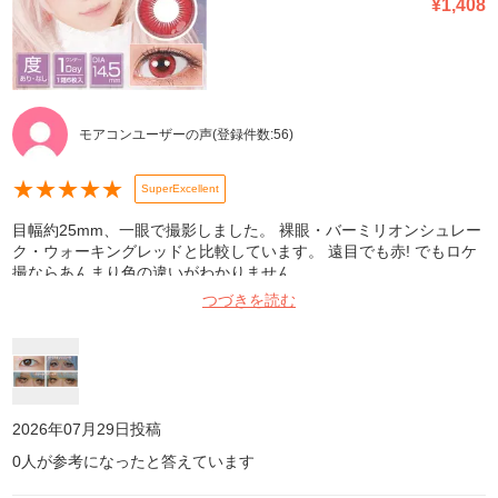
¥
1,408
モアコンユーザーの声
(登録件数:
56
)
★
★
★
★
★
SuperExcellent
目幅約25mm、一眼で撮影しました。 裸眼・バーミリオンシュレー
ク・ウォーキングレッドと比較しています。 遠目でも赤! でもロケ
撮ならあんまり色の違いがわかりません。
つづきを読む
2026年07月29日
投稿
0
人が参考になったと答えています