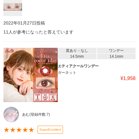
2022年01月27日
投稿
11
人が参考になったと答えています
度あり・なし
ワンデー
14.5mm
14.1mm
エティアクールワンデー
ガーネット
¥
1,958
あむ
(登録件数:
7
)
★
★
★
★
★
SuperExcellent