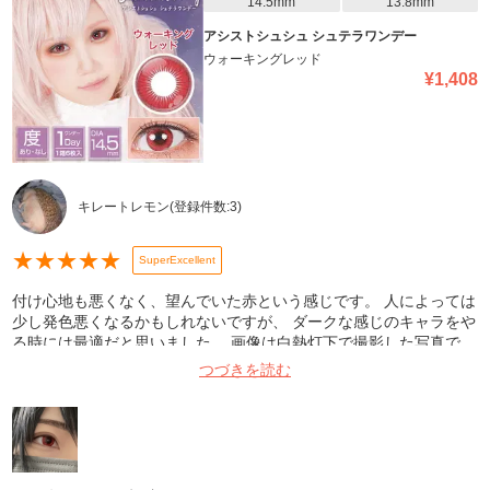
14.5mm
13.8mm
アシストシュシュ シュテラワンデー
ウォーキングレッド
¥
1,408
キレートレモン
(登録件数:
3
)
★
★
★
★
★
SuperExcellent
付け心地も悪くなく、望んでいた赤という感じです。 人によっては
少し発色悪くなるかもしれないですが、 ダークな感じのキャラをや
る時には最適だと思いました。 画像は白熱灯下で撮影した写真で
す。
つづきを読む