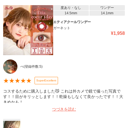
度あり・なし
ワンデー
14.5mm
14.1mm
エティアクールワンデー
ガーネット
¥
1,958
ぺ
(登録件数:
5
)
★
★
★
★
★
SuperExcellent
コスするために購入しました😼 これは外カメで鏡で撮った写真で
す！！目がキリッとします！！乾燥もしなくて良かったです！！大
きめかも！
つづきを読む