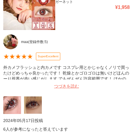
ガーネット
¥
1,958
maa
(登録件数:
5
)
★
★
★
★
★
SuperExcellent
外カメフラッシュと内カメです コスプレ用とかじゃなくノリで買っ
たけどめっちゃ良かったです！ 乾燥とかゴロゴロは無いけどほんの
ーり視界が赤い感じがします でもぜんぜん許容範囲です！ ほかの
色も買ってみたいです！
つづきを読む
2024年05月17日
投稿
6
人が参考になったと答えています