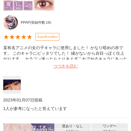
PPAP
(登録件数:
16
)
★
★
★
★
★
SuperExcellent
某有名アニメの女の子キャラに使用しました！ かなり暗めの赤で
す。 このキャラにピッタリでした！ 縁がないから自目っぽく仕上
がります。 カラコン迷ったらとりあえずこれでやるキャラにあった
色を存分に探して買って欲しい！！
つづきを読む
2023年01月07日
投稿
1
人が参考になったと答えています
度あり・なし
ワンデー