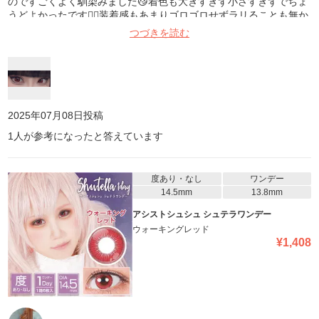
のですごくよく馴染みました😼着色も大きすぎず小さすぎずでちょ
うどよかったです👍🏻装着感もあまりゴロゴロせずラリることも無か
ったです😌
つづきを読む
2025年07月08日
投稿
1
人が参考になったと答えています
度あり・なし
ワンデー
14.5mm
13.8mm
アシストシュシュ シュテラワンデー
ウォーキングレッド
¥
1,408