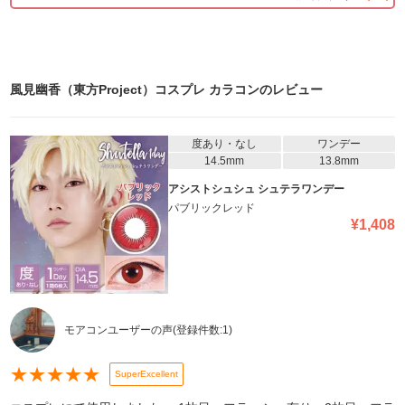
風見幽香（東方Project）コスプレ カラコン
のレビュー
度あり・なし
ワンデー
14.5mm
13.8mm
アシストシュシュ シュテラワンデー
パブリックレッド
¥
1,408
モアコンユーザーの声
(登録件数:
1
)
★
★
★
★
★
SuperExcellent