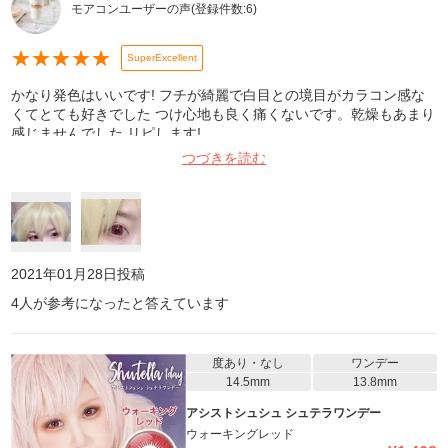
モアコンユーザーの声
(登録件数:
6
)
★
★
★
★
★
SuperExcellent
かなり発色はいいです! フチが綺麗で白目との境目がカラコン感な
くてとても好きでした つけ心地も良く痛くないです。乾燥もあまり
感じませんでした リピします!
つづきを読む
2021年01月28日
投稿
4
人が参考になったと答えています
度あり・なし
ワンデー
14.5mm
13.8mm
アシストシュシュ シュテラワンデー
ウォーキングレッド