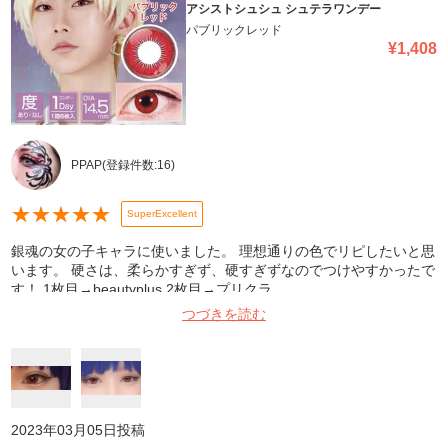
アシストシュシュ シュテラワンデー
パブリックレッド
¥
1,408
PPAP
(登録件数:
16
)
★
★
★
★
★
SuperExcellent
銀魂の女の子キャラに使いました。 理想通りの色でリピしたいと思
います。 硬さは、柔らかすぎず、硬すぎずなのでつけやすかったで
す！ 1枚目→beautyplus 2枚目→プリクラ
つづきを読む
2023年03月05日
投稿