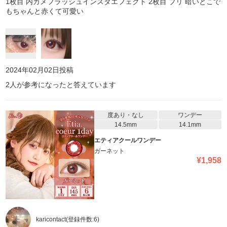
1枚目 内カメフラッシュインスタエフェクト 2枚目 プリ 暗いとこで
もちゃんと赤くて可愛い
2024年02月02日
投稿
2
人が参考になったと答えています
度あり・なし
ワンデー
14.5mm
14.1mm
エティアクールワンデー
ガーネット
¥
1,958
karicontact
(登録件数:
6
)