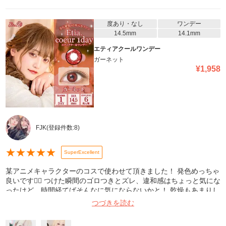
度あり・なし
ワンデー
14.5mm
14.1mm
エティアクールワンデー
ガーネット
¥
1,958
FJK
(登録件数:
8
)
★
★
★
★
★
SuperExcellent
某アニメキャラクターのコスで使わせて頂きました！ 発色めっちゃ
良いです🙆‍♀️ つけた瞬間のゴロつきとズレ、違和感はちょっと気にな
ったけど、時間経てばそんなに気にならないかと！ 乾燥もあまりし
ませんでした〜！
つづきを読む