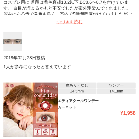
コスプレ用に 普段は着色直径13.2以下,BC8.6〜8.7を付けていま
す。 白目が埋まるかもと不安でしたが案外馴染んでくれました。
深みのある赤で発色も良く、室内で5時間程度付けていましたがご
ろごろせず乾きもなかったです。
つづきを読む
2019年02月28日
投稿
1
人が参考になったと答えています
度あり・なし
ワンデー
14.5mm
14.1mm
エティアクールワンデー
ガーネット
¥
1,958