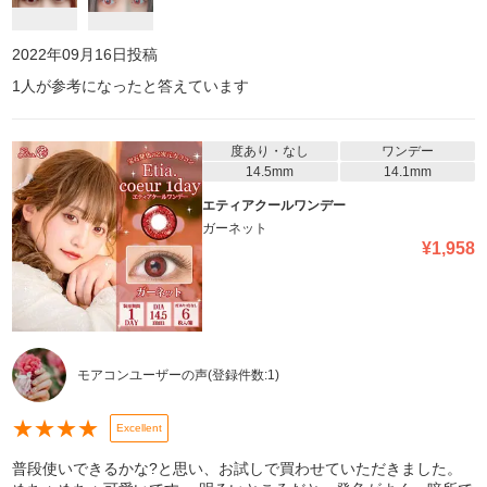
2022年09月16日
投稿
1
人が参考になったと答えています
度あり・なし
ワンデー
14.5mm
14.1mm
エティアクールワンデー
ガーネット
¥
1,958
モアコンユーザーの声
(登録件数:
1
)
★
★
★
★
Excellent
普段使いできるかな?と思い、お試しで買わせていただきました。