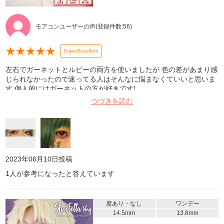
モアコンユーザーの声
(登録件数:
56
)
★
★
★
★
★
SuperExcellent
左右でガーネットとルビーの両方を使いましたが 色の差があまり感
じられなかったので迷ってる人はそんなに悩まなくていいと思いま
す 個人的にはガーネットの方が好きです!
つづきを読む
2023年06月10日
投稿
1
人が参考になったと答えています
度あり・なし
ワンデー
14.5mm
13.8mm