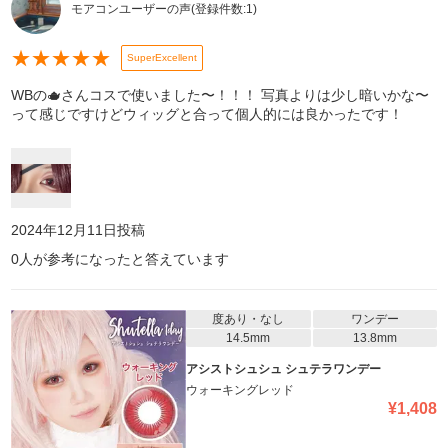
モアコンユーザーの声
(登録件数:
1
)
★
★
★
★
★
SuperExcellent
WBの🫖さんコスで使いました〜！！！ 写真よりは少し暗いかな〜
って感じですけどウィッグと合って個人的には良かったです！
2024年12月11日
投稿
0
人が参考になったと答えています
度あり・なし
ワンデー
14.5mm
13.8mm
アシストシュシュ シュテラワンデー
ウォーキングレッド
¥
1,408