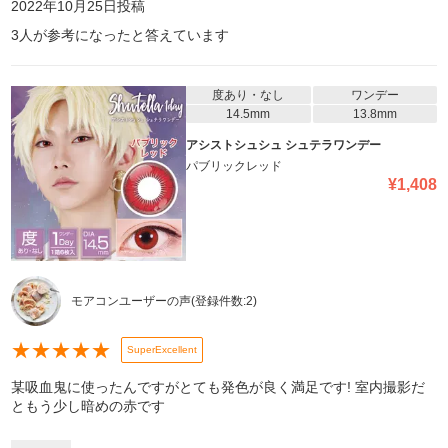
2022年10月25日
投稿
3
人が参考になったと答えています
度あり・なし
ワンデー
14.5mm
13.8mm
アシストシュシュ シュテラワンデー
パブリックレッド
¥
1,408
モアコンユーザーの声
(登録件数:
2
)
★
★
★
★
★
SuperExcellent
某吸血鬼に使ったんですがとても発色が良く満足です! 室内撮影だ
ともう少し暗めの赤です