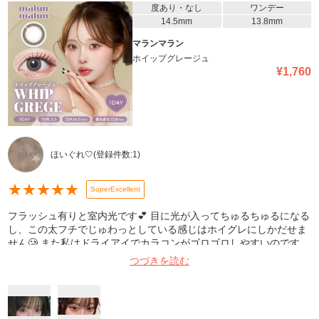
たので、迷ってる方ぜひ買ってみて下さい虜になります👍👍👍
度あり・なし
ワンデー
14.5mm
13.8mm
マランマラン
ホイップグレージュ
¥
1,760
ほいぐれ🤍
(登録件数:
1
)
★
★
★
★
★
SuperExcellent
フラッシュ有りと室内光です💕 目に光が入ってちゅるちゅるになる
し、この太フチでじゅわっとしている感じはホイグレにしかだせま
せん🥲 また私はドライアイでカラコンがゴロゴロしやすいのです
が、マランマランだけは本当に長時間つけていても使用感が良いで
つづきを読む
す！ ホイグレ使い始めてから他のカラコンでは物足りなくなりまし
た、マンスリーの発売本ご検討お願いします😭🙏🏻💕