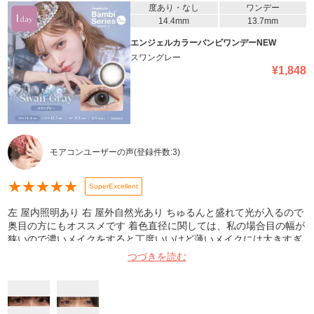
度あり・なし
ワンデー
14.4mm
13.7mm
エンジェルカラーバンビワンデーNEW
スワングレー
¥
1,848
モアコンユーザーの声
(登録件数:
3
)
★
★
★
★
★
SuperExcellent
左 屋内照明あり 右 屋外自然光あり ちゅるんと盛れて光が入るので
奥目の方にもオススメです 着色直径に関しては、私の場合目の幅が
狭いので濃いメイクをすると丁度いいけど薄いメイクには大きすぎ
る…って感じでした グレーで色んなメイクに合わせやすいのも良
つづきを読む
い！ 遊びに行った際18時間程つけていましたが乾燥しなくて着け心
地も良かったです最高 バンビシリーズハズレない、スワンブルーか
らリピしてます