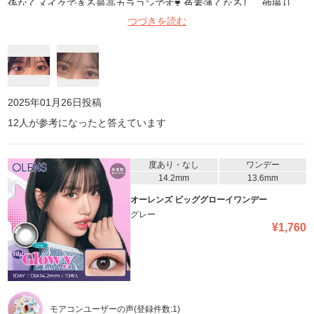
係なくメイクできる最高カラコンです❣️ 色素薄くなるし、他撮り
（遠くからの集合写真）でものっぺりしなくて最高です❤️ 左は外で
つづきを読む
のインスタエフェクト、右は室内画像です ふち感が完璧で、大きす
ぎないし、自然で大好きなマランマランホイップグレージュ❤️❤️も
もほちゃんに激感謝🥹
2025年01月26日
投稿
12
人が参考になったと答えています
度あり・なし
ワンデー
14.2mm
13.6mm
オーレンズ ビッググローイワンデー
グレー
¥
1,760
モアコンユーザーの声
(登録件数:
1
)