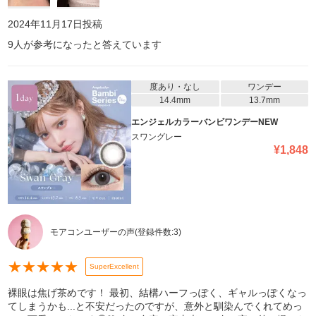
2024年11月17日
投稿
9
人が参考になったと答えています
度あり・なし
ワンデー
14.4mm
13.7mm
エンジェルカラーバンビワンデーNEW
スワングレー
¥
1,848
モアコンユーザーの声
(登録件数:
3
)
★
★
★
★
★
SuperExcellent
裸眼は焦げ茶めです！ 最初、結構ハーフっぽく、ギャルっぽくなっ
てしまうかも...と不安だったのですが、意外と馴染んでくれてめっ