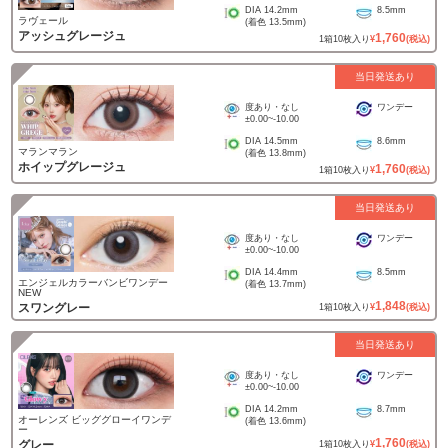
DIA
14.2mm
8.5mm
ラヴェール
(着色
13.5mm
)
アッシュグレージュ
1,760
1
箱
10
枚入り
¥
(税込)
当日発送あり
度あり・なし
ワンデー
±0.00
~
-10.00
DIA
14.5mm
8.6mm
マランマラン
(着色
13.8mm
)
ホイップグレージュ
1,760
1
箱
10
枚入り
¥
(税込)
当日発送あり
度あり・なし
ワンデー
±0.00
~
-10.00
DIA
14.4mm
8.5mm
エンジェルカラーバンビワンデー
(着色
13.7mm
)
NEW
1,848
スワングレー
1
箱
10
枚入り
¥
(税込)
当日発送あり
度あり・なし
ワンデー
±0.00
~
-10.00
DIA
14.2mm
8.7mm
オーレンズ ビッググローイワンデ
(着色
13.6mm
)
ー
1,760
グレー
1
箱
10
枚入り
¥
(税込)