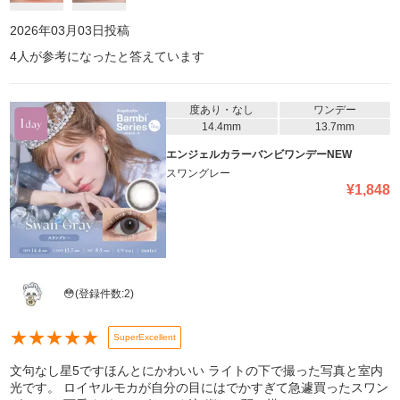
2026年03月03日
投稿
4
人が参考になったと答えています
度あり・なし
ワンデー
14.4mm
13.7mm
エンジェルカラーバンビワンデーNEW
スワングレー
¥
1,848
😳
(登録件数:
2
)
★
★
★
★
★
SuperExcellent
文句なし星5ですほんとにかわいい ライトの下で撮った写真と室内
光です。 ロイヤルモカが自分の目にはでかすぎて急遽買ったスワン