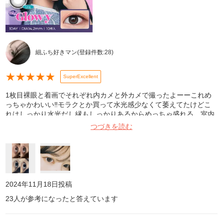
細ふち好きマン
(登録件数:
28
)
★
★
★
★
★
SuperExcellent
1枚目裸眼と着画でそれぞれ内カメと外カメで撮ったよーーこれめ
っちゃかわいい‼️モラクとか買って水光感少なくて萎えてたけどこ
れはしっかり水光だし縁もしっかりあるからめっちゃ盛れる。室内
だと黒コンっぽくなっちゃうけど、逆に室内でも発色するものって
つづきを読む
外でたらやばいと思うからこれくらいが丁度いいよ✨2枚目はデジカ
メっぽいアプリで外カメフラッシュで撮ったやつ神。クルクル回る
けど全然ラリってるように見えないよ‼️🤘 くるくるわまん
2024年11月18日
投稿
23
人が参考になったと答えています