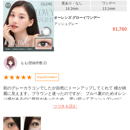
度あり・なし
ワンデー
14.2mm
13.1mm
オーレンズ グローイワンデー
アッシュグレー
¥
1,760
もも
(登録件数:
2
)
★
★
★
★
★
SuperExcellent
初のグレーカラコンでしたが自然にトーンアップしてくれて 瞳が綺
麗に見えます。ブラウンと迷ったのですが、 ブルベ夏のためオレン
ジ感があるのに抵抗があったため、 思い切ってアッシュグレーに。
派手なのは嫌だなと思っていたのですが とってもナチュラルに馴染
つづきを読む
んでくれました。 透明感たっぷりで、ブルベ夏の暗髪にぴったりで
す。 アッシュとグレーの比率が完璧だと思いました。