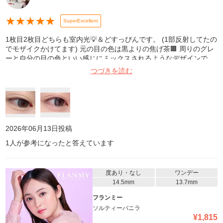
★
★
★
★
★
SuperExcellent
1枚目2枚目どちらも室内光💡＆どすっぴんです。 (1部反射してたの
でモザイクかけてます) 元の目の色は黒よりの焦げ茶🟫 周りのグレ
ーと自分の目の色といい感じにミックスされるようなデザインで、
ナチュラルに発色してくれます👀 カラコン！って感じはしないから
つづきを読む
めっちゃ発色求めてる人には❌かなぁ。 私は今までで1番自分の目
の色と混ざってくれるのでリピ確です🥰
2026年06月13日
投稿
1
人が参考になったと答えています
度あり・なし
ワンデー
14.5mm
13.7mm
フランミー
ソルティーバニラ
¥
1,815