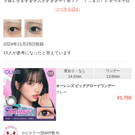
ズ感も大きすぎず小さすぎずで丁度よく、くっきりした太フチで目
を大きく見せてくれます！説明にも書かれてあるようにうるちゅる
つづきを読む
んと光が入ってくれて、奥目黒目でもしっかり盛れるので本当にお
すすめです🩶これからも愛用します︎💗1枚目すっぴん裸眼、2枚目着
画です👍🏻
2024年11月29日
投稿
15
人が参考になったと答えています
度あり・なし
ワンデー
14.2mm
13.6mm
オーレンズ ビッググローイワンデー
グレー
¥
1,760
カビキラー
(登録件数:
6
)