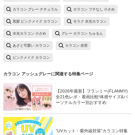
カラコン グレー ナチュラル
カラコン フチなし 小さめ
黒髪 ピンクメイク カラコン
モラク 水光カラコン
水光カラコン 小さめ
グレー カラコン ちゅるん
あざと可愛い カラコン
カラコン 赤茶
ピンクメイク カラコン
カラコン アッシュグレー
に関連する特集ページ
【2026年最新】フランミー(FLANMY)
全21色レポ・着画比較!体感サイズ&パ
ーソナルカラー別おすすめ
"UVカット・紫外線対策"カラコン特集