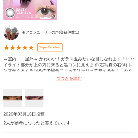
モアコンユーザーの声
(登録件数:
1
)
★
★
★
★
★
SuperExcellent
←室内 屋外→ かわいい！ガラス玉みたいな目になれます！✨ ハ
イライト部分が上の方に来ると黒コンに見えます(右写真の右側) レ
ンズがくるくる回るので場合によってはラリって見えるかもしれな
いです。 ドライアイですが、乾燥を感じたらその都度目薬させば1
つづきを読む
日中付けていられました。奥目なので目に光が入りづらいのですが
このカラコンをつけてると暗い場所でも自然に目がキラキラして見
えるなと思いました。 このカラコンつけてる日は褒められることが
多いです🎶
2026年03月16日
投稿
2
人が参考になったと答えています