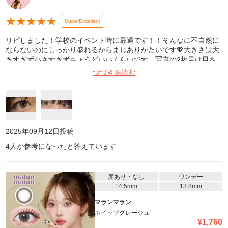
★
★
★
★
★
SuperExcellent
リピしました！学校のイベント時に最適です！！そんなに不自然に
ならないのにしっかり盛れるからまじありがたいです💖大きさは大
きすぎず小さすぎずちょうどいいくらいです。写真の2枚目は目を
見開いた時ですが、ちょっと三白眼になりました。これは私の目の
つづきを読む
問題ですね。宇宙人にもならず、光も入って最高に可愛いです。1
枚目は室内光、2枚目はフラッシュ、どちらも自撮りです。メイク
汚くてごめんなさい。
2025年09月12日
投稿
4
人が参考になったと答えています
度あり・なし
ワンデー
14.5mm
13.8mm
マランマラン
ホイップグレージュ
¥
1,760