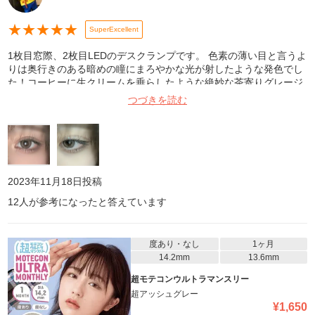
★
★
★
★
★
SuperExcellent
1枚目窓際、2枚目LEDのデスクランプです。 色素の薄い目と言うよ
りは奥行きのある暗めの瞳にまろやかな光が射したような発色でし
た！コーヒーに生クリームを垂らしたような絶妙な茶寄りグレージ
ュででまさにホイップグレージュって名前がピッタリだなと思いま
つづきを読む
す。個人的に茶コン似合わなくて苦手意識でしたがグレーのおかげ
でしっくり来ました🩶リピしたいです
2023年11月18日
投稿
12
人が参考になったと答えています
度あり・なし
1ヶ月
14.2mm
13.6mm
超モテコンウルトラマンスリー
超アッシュグレー
¥
1,650