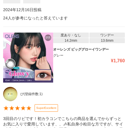
2024年12月16日
投稿
24
人が参考になったと答えています
度あり・なし
ワンデー
14.2mm
13.6mm
オーレンズ ビッググローイワンデー
グレー
¥
1,760
ぴ
(登録件数:
1
)
★
★
★
★
★
SuperExcellent
3回目のリピです！初カラコンでこちらの商品を選んでからずっと
お気に入りで愛用しています、、🎶私自身小粒目な方ですが、サイ