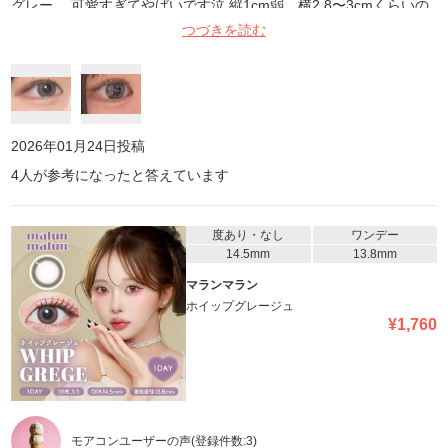
グレー… 可愛すぎてやばいです泣 縦1cm弱、横2.8〜3cmくらいの
目です。 最初買う前はちっちゃすぎかなとか思ってたんですけどそ
つづきを読む
んなことなくて自然なのに盛れるし、発色強すぎてギャルになると
かもなく程よい発色でした!!悩んでるなら絶対買ってください!!!
2026年01月24日
投稿
4
人が参考になったと答えています
度あり・なし
ワンデー
14.5mm
13.8mm
マランマラン
ホイップグレージュ
¥
1,760
モアコンユーザーの声
(登録件数:
3
)