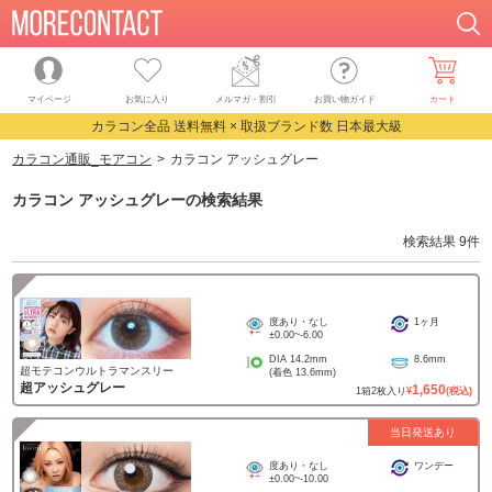
マイページ
お気に入り
メルマガ・割引
お買い物ガイド
カート
カラコン全品 送料無料 × 取扱ブランド数 日本最大級
カラコン通販_モアコン
カラコン アッシュグレー
カラコン アッシュグレー
の検索結果
検索結果
9
件
度あり・なし
1ヶ月
±0.00
~
-6.00
DIA
14.2mm
8.6mm
超モテコンウルトラマンスリー
(着色
13.6mm
)
超アッシュグレー
1,650
1
箱
2
枚入り
¥
(税込)
当日発送あり
度あり・なし
ワンデー
±0.00
~
-10.00