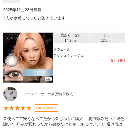
2025年12月28日
投稿
3
人が参考になったと答えています
度あり・なし
ワンデー
14.2mm
13.5mm
ラヴェール
アッシュグレージュ
¥
1,760
モアコンユーザーの声
(登録件数:
3
)
★
★
★
★
★
SuperExcellent
昔使ってて安くなってたから久しぶりに購入。 爬虫類みたいに発色
濃い〜 好みが変わったから微妙だけどギャルにはいいよ! 透け感は