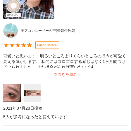
モアコンユーザーの声
(登録件数:
2
)
★
★
★
★
★
SuperExcellent
可愛いと思います、明るいところよりくらいところのほうが可愛く
見える気がします。 私的にはゴロゴロする感じはなく1ヶ月間つけ
ていられました。 また機会があれば買いたいです。
つづきを読む
2021年07月28日
投稿
5
人が参考になったと答えています