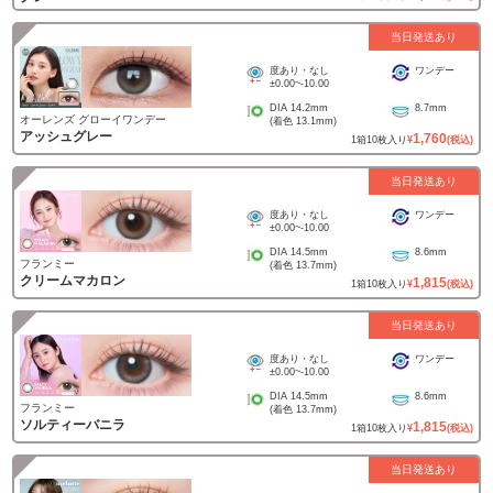
当日発送あり
度あり・なし
ワンデー
±0.00
~
-10.00
DIA
14.2mm
8.7mm
オーレンズ グローイワンデー
(着色
13.1mm
)
アッシュグレー
1,760
1
箱
10
枚入り
¥
(税込)
当日発送あり
度あり・なし
ワンデー
±0.00
~
-10.00
DIA
14.5mm
8.6mm
フランミー
(着色
13.7mm
)
クリームマカロン
1,815
1
箱
10
枚入り
¥
(税込)
当日発送あり
度あり・なし
ワンデー
±0.00
~
-10.00
DIA
14.5mm
8.6mm
フランミー
(着色
13.7mm
)
ソルティーバニラ
1,815
1
箱
10
枚入り
¥
(税込)
当日発送あり