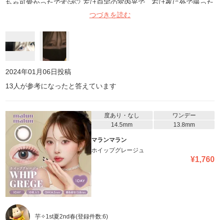
ちゃ可愛かったです🥲🤍 左は自宅の室内光で、右は夜に外で撮った
写真で、どちらもiPhoneノーマルカメラです🙌🏻 すごく乾燥すると
つづきを読む
いう感じもなく、着けやすかったのでリピートします!! ただ、すご
く目に光が入ったりするとかなりギャルっぽくなるなと言う印象で
した、、 私は普段あまり目に光が入らず、フラッシュで撮ることも
あまりないので、満足してます🫶🏻
2024年01月06日
投稿
13
人が参考になったと答えています
度あり・なし
ワンデー
14.5mm
13.8mm
マランマラン
ホイップグレージュ
¥
1,760
芋✧1st夏2nd春
(登録件数:
6
)