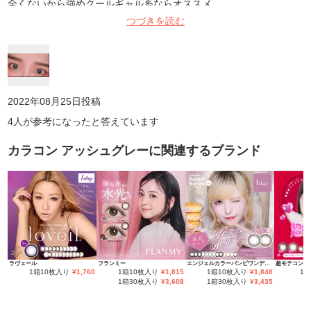
全くないから強めクールギャル系ならオススメ
つづきを読む
2022年08月25日
投稿
4
人が参考になったと答えています
カラコン アッシュグレー
に関連するブランド
ラヴェール
フランミー
エンジェルカラーバンビワンデーNEW
超モテコンウ
1箱10枚入り
¥
1,760
1箱10枚入り
¥
1,815
1箱10枚入り
¥
1,848
1
1箱30枚入り
¥
3,608
1箱30枚入り
¥
3,435