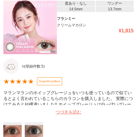
度あり・なし
ワンデー
14.5mm
13.7mm
フランミー
クリームマカロン
¥
1,815
𝓗
(登録件数:
5
)
★
★
★
★
★
SuperExcellent
マランマランのホイップグレージュをいつも使っているので似てい
るとよく言われているこちらのカラコンを購入しました。 実際につ
けてみると結構違いました!! ホイップグレージュは白っぽいグレー
って感じだけどこっちは黄色強めのベージュって感じで発色します!
つづきを読む
(裸眼は真っ黒です) 画像よりも光の色によっては結構ギャルく見え
るのでナチュラル好きな人は気をつけてください!でも瞳に立体感出
て超可愛いです! 1枚目:室内光 2枚目:自然光