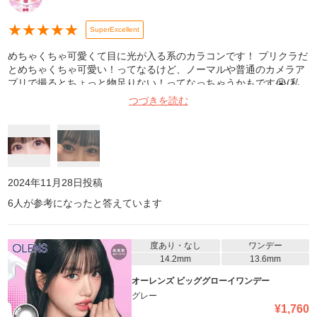
★
★
★
★
★
SuperExcellent
めちゃくちゃ可愛くて目に光が入る系のカラコンです！ プリクラだ
とめちゃくちゃ可愛い！ってなるけど、ノーマルや普通のカメラア
プリで撮るとちょっと物足りない！ってなっちゃうかもです😭(私
の場合ですが) 色味はグレーぽくて、私は自称ブルベ夏なのです
つづきを読む
が、ブルベさんによく似合うと思います！ 左がプリクラ(プリマニ
ア) 右がノーマル 参考になったら嬉しいです！！！😭
2024年11月28日
投稿
6
人が参考になったと答えています
度あり・なし
ワンデー
14.2mm
13.6mm
オーレンズ ビッググローイワンデー
グレー
¥
1,760