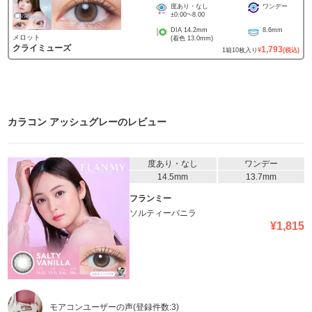
度あり・なし
ワンデー
±0.00
~
-8.00
DIA
14.2mm
8.6mm
メロット
(着色
13.0mm
)
クライミューズ
1,793
1
箱
10
枚入り
¥
(税込)
カラコン アッシュグレー
のレビュー
度あり・なし
ワンデー
14.5mm
13.7mm
フランミー
ソルティーバニラ
¥
1,815
モアコンユーザーの声
(登録件数:
3
)