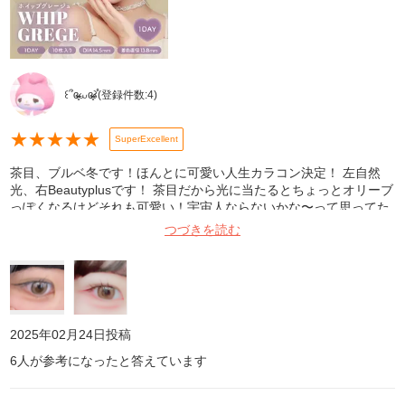
꒰՞ɞ̴̶̷̥⩊ɞ̴̶̷̥꒱֯
(登録件数:
4
)
★
★
★
★
★
SuperExcellent
茶目、ブルベ冬です！ほんとに可愛い人生カラコン決定！ 左自然
光、右Beautyplusです！ 茶目だから光に当たるとちょっとオリーブ
っぽくなるけどそれも可愛い！宇宙人ならないかな〜って思ってた
けど付けてみたらめちゃくちゃ馴染んだし、むしろもう少し大きく
つづきを読む
てもいいかなって思えるぐらいでした！太フチだけどじゅわってし
てるから綺麗に馴染むよ！ぜったい買って！
2025年02月24日
投稿
6
人が参考になったと答えています