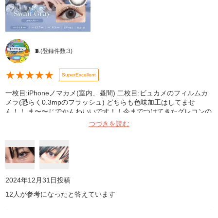
🧵
(登録件数:
3
)
★
★
★
★
★
SuperExcellent
一枚目:iPhoneノマカメ(室内、昼間) 二枚目:ビュカメのフィルムカ
メラ(恐らく0.3mpのフラッシュ) どちらも色味加工はしてませ
ん！！ ま〜〜じでかんわいいです！！今までつけてきたグレコンの
中で1可愛いですね…… •青っぽすぎず、きれーにグレーど真ん中っ
つづきを読む
て感じの色です。スモーキーなメイクを合わせるとつよつよな女の
子になれるし、逆にピンクやブラウンなどのちょっと甘いメイクを
合わせると一気にドール感が出てくれる優秀グレーです！！友だち
にも「お人形さんみたいなカラコンだね」とお褒めいただきました
💪 •サイズ感はちょうどよくて、大きすぎず小さすぎず👍 縁が絶妙
で、綺麗に瞳を強調してくれる感じなのがとってもお気に入りです
2024年12月31日
投稿
🫶 •個人的に二枚目のようにフラッシュなどの光源の近くで撮ると
12
人が参考になったと答えています
白っぽく色が抜けるのが現実離れしたかわいさが出るところが気に
入ってるので、よくフラッシュで写真撮る方や、二次元っぽい写り
にしてみたい方おすすめです〜〜！！！ 着け心地も特に問題なかっ