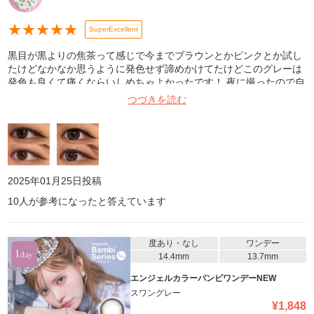
★
★
★
★
★
SuperExcellent
黒目が黒よりの焦茶って感じで今までブラウンとかピンクとか試し
たけどなかなか思うように発色せず諦めかけてたけどこのグレーは
発色も良くて痛くならいしめちゃよかったです！ 夜に撮ったので自
然光はないけど、室内光とフラッシュで撮ってみました。全部
つづきを読む
iPhoneのノーマルカメラです！ 裸眼と着眼比較したので参考にして
ください！上が室内光で下がフラッシュありです
2025年01月25日
投稿
10
人が参考になったと答えています
度あり・なし
ワンデー
14.4mm
13.7mm
エンジェルカラーバンビワンデーNEW
スワングレー
¥
1,848