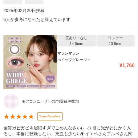
2025年02月20日
投稿
6
人が参考になったと答えています
度あり・なし
ワンデー
14.5mm
13.8mm
マランマラン
ホイップグレージュ
¥
1,760
モアコンユーザーの声
(登録件数:
4
)
★
★
★
★
★
SuperExcellent
画質ガビガビ＆眉細すぎでごめんなさい(-_-;) 目に光がとにかく入
るし、本当に乾燥しない、充血も少ない❣️ イエベさんブルベさん関