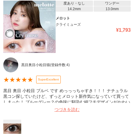
度あり・なし
ワンデー
14.2mm
13.0mm
メロット
クライミューズ
¥
1,793
黒目奥目小粒目猫
(登録件数:
4
)
★
★
★
★
★
SuperExcellent
黒目 奥目 小粒目 ブルベ です めっっっちゃすき！！！ ナチュラル
黒コン探していたけど、ずっとメロット新作気になっていて買って
しまった！ ブルーグレー？の色味に馴染む細フチデザインがかわい
い！ 奥目 小粒目でも使えるカラコンだと思います！ 小さめなのも
つづきを読む
最高 これはリピしてしまう