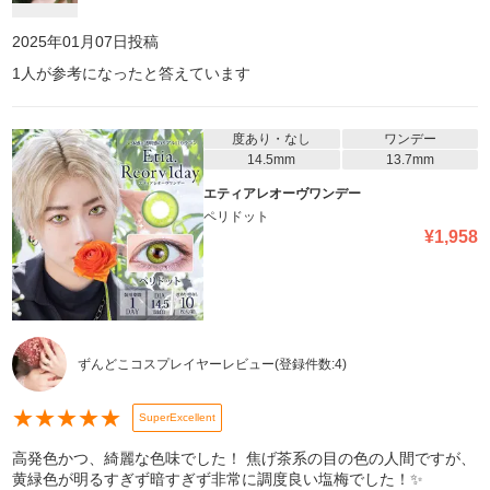
2025年01月07日
投稿
1
人が参考になったと答えています
度あり・なし
ワンデー
14.5mm
13.7mm
エティアレオーヴワンデー
ペリドット
¥
1,958
ずんどこコスプレイヤーレビュー
(登録件数:
4
)
★
★
★
★
★
SuperExcellent
高発色かつ、綺麗な色味でした！ 焦げ茶系の目の色の人間ですが、
黄緑色が明るすぎず暗すぎず非常に調度良い塩梅でした！✨