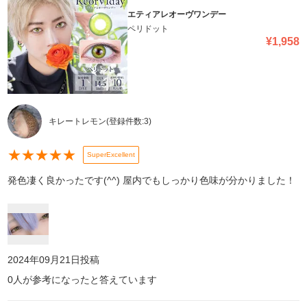
エティアレオーヴワンデー
ペリドット
¥
1,958
キレートレモン
(登録件数:
3
)
★
★
★
★
★
SuperExcellent
発色凄く良かったです(^^) 屋内でもしっかり色味が分かりました！
2024年09月21日
投稿
0
人が参考になったと答えています