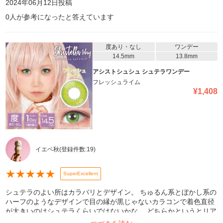
2024年06月12日
投稿
0
人が参考になったと答えています
度あり・なし
ワンデー
14.5mm
13.8mm
アシストシュシュ シュテラワンデー
フレッシュライム
¥
1,408
イエベ秋
(登録件数:
19
)
★
★
★
★
★
SuperExcellent
シュテラのよい所はカラバリとデザイン。 ちゅるん系とぼかし系の
ハーフのようなデザインで目の縁が黒じゃないカラコンで着色直径
が大きいのはシュテラくらいではないかな。 どちらかというとリア
ルなデザインなのでやるキャラクターによっては雰囲気と合わなく