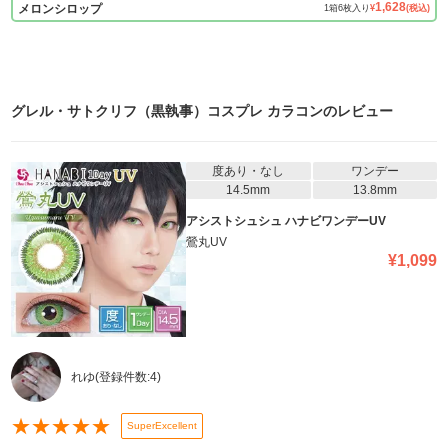
1,628
メロンシロップ
1
箱
6
枚入り
¥
(税込)
グレル・サトクリフ（黒執事）コスプレ カラコン
のレビュー
度あり・なし
ワンデー
14.5mm
13.8mm
アシストシュシュ ハナビワンデーUV
鶯丸UV
¥
1,099
れゆ
(登録件数:
4
)
★
★
★
★
★
SuperExcellent