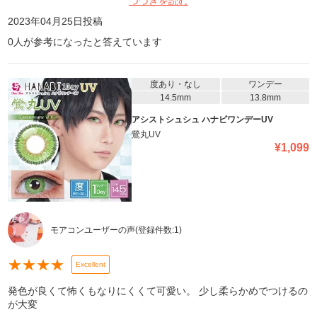
つづきを読む
なる可能性あり。要注意！
2023年04月25日
投稿
0
人が参考になったと答えています
度あり・なし
ワンデー
14.5mm
13.8mm
アシストシュシュ ハナビワンデーUV
鶯丸UV
¥
1,099
モアコンユーザーの声
(登録件数:
1
)
★
★
★
★
Excellent
発色が良くて怖くもなりにくくて可愛い。 少し柔らかめでつけるの
が大変