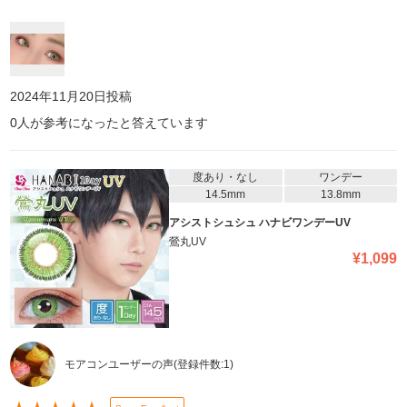
2024年11月20日
投稿
0
人が参考になったと答えています
度あり・なし
ワンデー
14.5mm
13.8mm
アシストシュシュ ハナビワンデーUV
鶯丸UV
¥
1,099
モアコンユーザーの声
(登録件数:
1
)