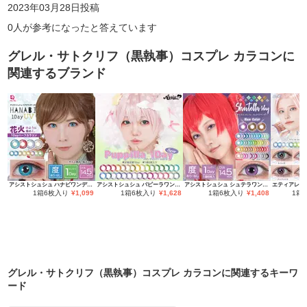
2023年03月28日
投稿
0
人が参考になったと答えています
グレル・サトクリフ（黒執事）コスプレ カラコン
に
関連するブランド
アシストシュシュ ハナビワンデーUV
アシストシュシュ パピーラワンデー
アシストシュシュ シュテラワンデー
エティアレオ
1箱6枚入り
¥
1,099
1箱6枚入り
¥
1,628
1箱6枚入り
¥
1,408
1箱
グレル・サトクリフ（黒執事）コスプレ カラコン
に関連するキーワ
ード