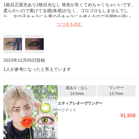
1枚目正面光あり2枚目光なし 発色が良くてめちゃくちゃいいです。
柔らかいので着けてる感(体感)がなく、ゴロゴロもしませんでし
た。 女の子キャラにも男の子キャラにも使えるので汎用性が高い。
2箱買っといて良かったです。 写真は参考程度に
つづきを読む
2023年12月05日
投稿
1
人が参考になったと答えています
度あり・なし
ワンデー
14.5mm
13.7mm
エティアレオーヴワンデー
ペリドット
¥
1,958