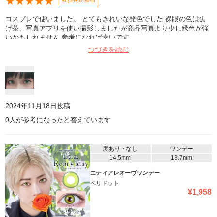
★
★
★
★
★
SuperExcellent
コスプレで使いました。 とてもきれいな発色でした 裸眼の色は焦
げ茶、写真アプリを使い撮影しましたが商品写真より少し緑色が強
いかもしれません 参考になれば幸いです
つづきを読む
2024年11月18日
投稿
0
人が参考になったと答えています
度あり・なし
ワンデー
14.5mm
13.7mm
エティアレオーヴワンデー
ペリドット
¥
1,958