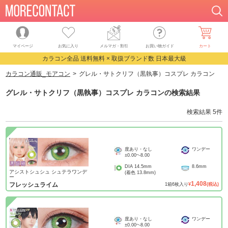
マイページ
お気に入り
メルマガ・割引
お買い物ガイド
カート
カラコン全品 送料無料 × 取扱ブランド数 日本最大級
カラコン通販_モアコン
グレル・サトクリフ（黒執事）コスプレ カラコン
グレル・サトクリフ（黒執事）コスプレ カラコン
の検索結果
検索結果
5
件
度あり・なし
ワンデー
±0.00
~
-8.00
DIA
14.5mm
8.6mm
アシストシュシュ シュテラワンデ
(着色
13.8mm
)
ー
1,408
フレッシュライム
1
箱
6
枚入り
¥
(税込)
度あり・なし
ワンデー
±0.00
~
-8.00