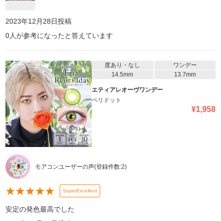
2023年12月28日
投稿
0
人が参考になったと答えています
度あり・なし
ワンデー
14.5mm
13.7mm
エティアレオーヴワンデー
ペリドット
¥
1,958
モアコンユーザーの声
(登録件数:
2
)
★
★
★
★
★
SuperExcellent
安定の発色最高でした