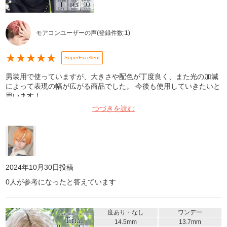
モアコンユーザーの声
(登録件数:
1
)
★
★
★
★
★
SuperExcellent
男装用で使っていますが、大きさや配色が丁度良く、また光の加減
によって表現の幅が広がる商品でした。 今後も使用していきたいと
思います！
つづきを読む
2024年10月30日
投稿
0
人が参考になったと答えています
度あり・なし
ワンデー
14.5mm
13.7mm