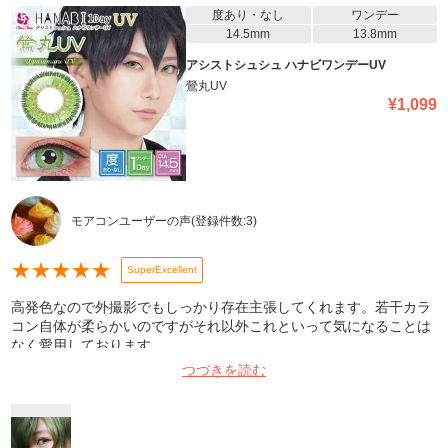
度あり・なし
ワンデー
14.5mm
13.8mm
アシストシュシュ ハナビワンデーUV
鶯丸UV
¥
1,099
モアコンユーザーの声
(登録件数:
3
)
★
★
★
★
★
SuperExcellent
高発色なので外撮影でもしっかり存在主張してくれます。若干カラ
コン自体が柔らかいのですがそれ以外これといって気になることは
なく愛用しております。
つづきを読む