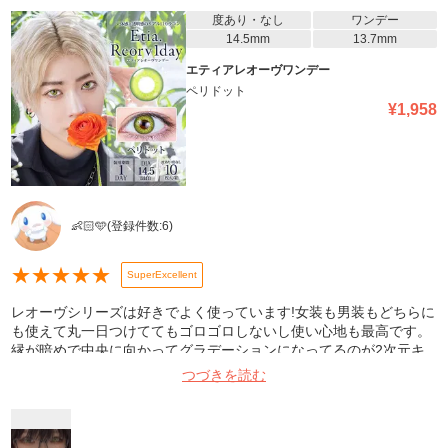
度あり・なし
ワンデー
14.5mm
13.7mm
エティアレオーヴワンデー
ペリドット
¥
1,958
👶🏻🩵
(登録件数:
6
)
★
★
★
★
★
SuperExcellent
レオーヴシリーズは好きでよく使っています!女装も男装もどちらに
も使えて丸一日つけててもゴロゴロしないし使い心地も最高です。
縁が暗めで中央に向かってグラデーションになってるのが2次元キ
ャラの瞳にかなり似るので写真写りもとてもいいです︎( ᴖ ·̫ ᴖ )︎︎👍🏻⭐️
つづきを読む