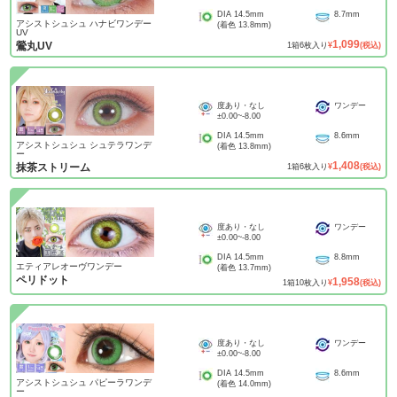
DIA
14.5mm
8.7mm
アシストシュシュ ハナビワンデー
(着色
13.8mm
)
UV
1,099
鶯丸UV
1
箱
6
枚入り
¥
(税込)
度あり・なし
ワンデー
±0.00
~
-8.00
DIA
14.5mm
8.6mm
アシストシュシュ シュテラワンデ
(着色
13.8mm
)
ー
1,408
抹茶ストリーム
1
箱
6
枚入り
¥
(税込)
度あり・なし
ワンデー
±0.00
~
-8.00
DIA
14.5mm
8.8mm
エティアレオーヴワンデー
(着色
13.7mm
)
ペリドット
1,958
1
箱
10
枚入り
¥
(税込)
度あり・なし
ワンデー
±0.00
~
-8.00
DIA
14.5mm
8.6mm
アシストシュシュ パピーラワンデ
(着色
14.0mm
)
ー