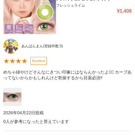
フレッシュライム
¥
1,408
あんぱんまん
(登録件数:
3
)
★
★
★
★
Excellent
めちゃ緑やけどそんなにきつい印象にはならんかったよ👍🏻 カーブあ
ってないからかもしれんけど乾燥するから目薬必須‼️
2026年04月22日
投稿
0
人が参考になったと答えています