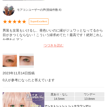
モアコンユーザーの声
(登録件数:
4
)
★
★
★
★
★
SuperExcellent
男装も女装もいけるし、発色いいのに縁がジュワッとなってるから
目がきつくならない！こういう緑求めてた！最高です！絶対これし
か使わんマン
つづきを読む
2023年11月14日
投稿
0
人が参考になったと答えています
度あり・なし
ワンデー
14.5mm
13.8mm
アシストシュシュ シュテラワンデー