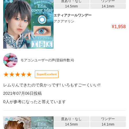
度あり・なし
ワンデー
14.5mm
14.1mm
エティアクールワンデー
アクアマリン
¥
1,958
モアコンユーザーの声
(登録件数:
4
)
★
★
★
★
★
SuperExcellent
レムりんできたので良かっです! いろもすごーくいい!!
2021年07月06日
投稿
0
人が参考になったと答えています
度あり・なし
ワンデー
14.5mm
14.1mm