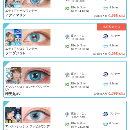
±0.00
~
-8.00
DIA
14.5mm
8.8mm
エティアクールワンデー
(着色
14.1mm
)
アクアマリン
1,958
1
箱
6
枚入り
¥
(税込)
当日発送あり
度あり・なし
ワンデー
±0.00
~
-8.00
DIA
14.5mm
8.8mm
エティアジュレワンデー
(着色
13.8mm
)
ソーダジュレ
1,958
1
箱
10
枚入り
¥
(税込)
度あり・なし
ワンデー
±0.00
~
-8.00
DIA
14.5mm
8.7mm
アシストシュシュ ハナビワンデー
(着色
13.8mm
)
UV
1,099
晴天丸UV
1
箱
6
枚入り
¥
(税込)
度あり・なし
ワンデー
-1.00
~
-7.50
DIA
14.0mm
8.6mm
アシストシュシュ ファビルワンデ
(着色
13.0mm
)
ー