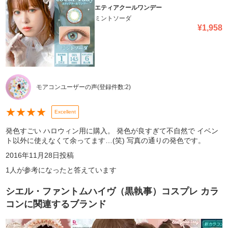
エティアクールワンデー
ミントソーダ
¥
1,958
モアコンユーザーの声
(登録件数:
2
)
★
★
★
★
Excellent
発色すごい ハロウィン用に購入。 発色が良すぎて不自然で イベン
ト以外に使えなくて余ってます…(笑) 写真の通りの発色です。
2016年11月28日
投稿
1
人が参考になったと答えています
シエル・ファントムハイヴ（黒執事）コスプレ カラ
コン
に関連するブランド