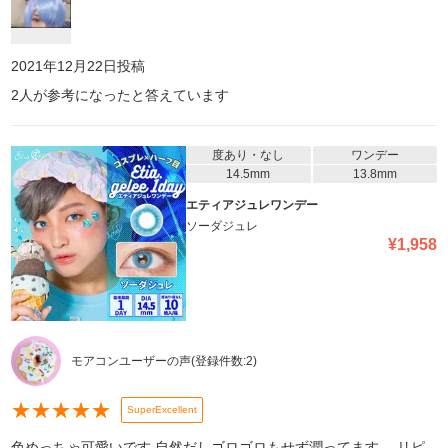
す。値段は張りますが...それだけの価値あります。 発色がめちゃく
ちゃいいので、生で見ると人間味が少ないというか少し怖さはあり
ます(笑)近寄りがたさみたいな...。 でもめちゃくちゃ写真映えした
し、可愛く撮れたので満足です。青いウィッグつけたら、イエベの
2021年12月22日
投稿
私でも発色のいい青眼が浮かなかったです! (この日は試しに付けて
2
人が参考になったと答えています
みただけなので、メイク(特に眉毛は)キャラを再現出来てなくて申
し訳ないです。) エティアは発色がすごく良くて下の瞳の色は全然
関係なく使えるので、瞳が暗い色だろうと最高の発色です。ガチガ
チに派手なの付けたい人とかコスプレ用探してる人におすすめです!
度あり・なし
ワンデー
14.5mm
13.8mm
エティアジュレワンデー
ソーダジュレ
¥
1,958
モアコンユーザーの声
(登録件数:
2
)
★
★
★
★
★
SuperExcellent
色めっちゃ可愛いです 自然だしゴロゴロもせず潤ってます。 リピ