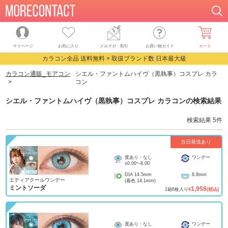
マイページ
お気に入り
メルマガ・割引
お買い物ガイド
カート
カラコン全品 送料無料 × 取扱ブランド数 日本最大級
カラコン通販_モアコン
シエル・ファントムハイヴ（黒執事）コスプレ カラ
コン
シエル・ファントムハイヴ（黒執事）コスプレ カラコン
の検索結果
検索結果
5
件
当日発送あり
度あり・なし
ワンデー
±0.00
~
-8.00
DIA
14.5mm
8.8mm
エティアクールワンデー
(着色
14.1mm
)
ミントソーダ
1,958
1
箱
6
枚入り
¥
(税込)
度あり・なし
ワンデー