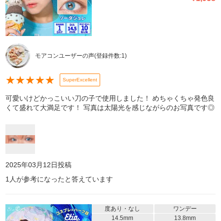
モアコンユーザーの声
(登録件数:
1
)
★
★
★
★
★
SuperExcellent
可愛いけどかっこいい刀の子で使用しました！ めちゃくちゃ発色良
くて盛れて大満足です！ 写真は太陽光を感じながらのお写真です◎
2025年03月12日
投稿
1
人が参考になったと答えています
度あり・なし
ワンデー
14.5mm
13.8mm