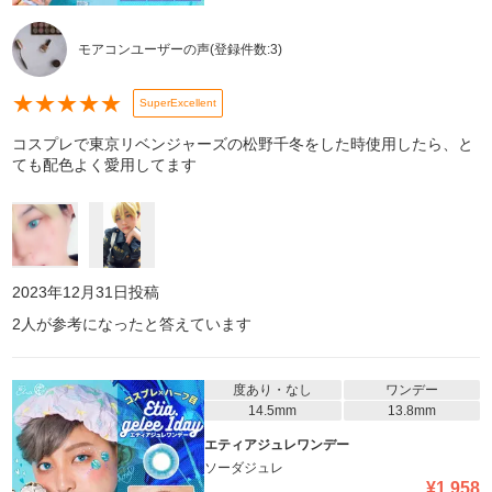
モアコンユーザーの声
(登録件数:
3
)
★
★
★
★
★
SuperExcellent
コスプレで東京リベンジャーズの松野千冬をした時使用したら、と
ても配色よく愛用してます
2023年12月31日
投稿
2
人が参考になったと答えています
度あり・なし
ワンデー
14.5mm
13.8mm
エティアジュレワンデー
ソーダジュレ
¥
1,958