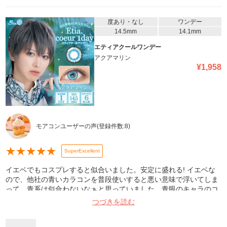
度あり・なし
ワンデー
14.5mm
14.1mm
エティアクールワンデー
アクアマリン
¥
1,958
モアコンユーザーの声
(登録件数:
8
)
★
★
★
★
★
SuperExcellent
イエベでもコスプレすると似合いました。安定に盛れる! イエベな
ので、他社の青いカラコンを普段使いすると悪い意味で浮いてしま
って、青系は似合わないなぁと思っていました。青眼のキャラのコ
スプレをしたいなぁと思い、エティア(の緑色や紫)のカラコンが好
つづきを読む
きなので、エティアで青眼に挑戦してみたら、めちゃくちゃ可愛か
ったです。やはり写真盛れは凄いです!コスプレならこれって感じで