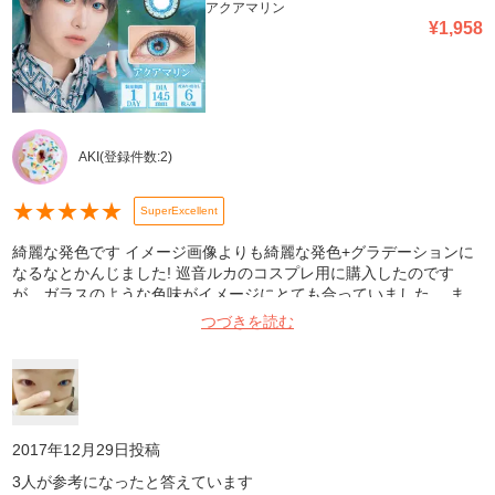
アクアマリン
¥
1,958
AKI
(登録件数:
2
)
★
★
★
★
★
SuperExcellent
綺麗な発色です イメージ画像よりも綺麗な発色+グラデーションに
なるなとかんじました! 巡音ルカのコスプレ用に購入したのです
が、ガラスのような色味がイメージにとても合っていました。 ま
た、初めてのカラコンだったため痛みやトラブルなど不安だったの
つづきを読む
ですが、何も問題なくイベントを楽しめました。 発送、対応も迅速
で助かりました。
2017年12月29日
投稿
3
人が参考になったと答えています