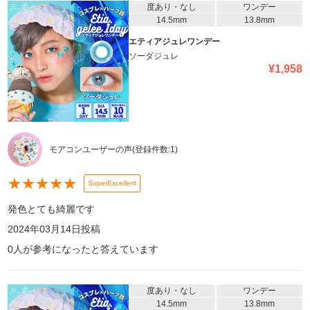
度あり・なし
ワンデー
14.5mm
13.8mm
エティアジュレワンデー
ソーダジュレ
¥
1,958
モアコンユーザーの声
(登録件数:
1
)
★
★
★
★
★
SuperExcellent
発色とても綺麗です
2024年03月14日
投稿
0
人が参考になったと答えています
度あり・なし
ワンデー
14.5mm
13.8mm