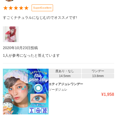
★
★
★
★
★
SuperExcellent
すごくナチュラルになじむのでオススメです!
2020年10月23日
投稿
1
人が参考になったと答えています
度あり・なし
ワンデー
14.5mm
13.8mm
エティアジュレワンデー
ソーダジュレ
¥
1,958