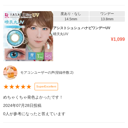
度あり・なし
ワンデー
14.5mm
13.8mm
アシストシュシュ ハナビワンデーUV
晴天丸UV
¥
1,099
モアコンユーザーの声
(登録件数:
2
)
★
★
★
★
★
SuperExcellent
めちゃくちゃ発色よかったです！
2024年07月28日
投稿
0
人が参考になったと答えています