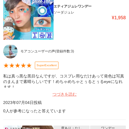
エティアジュレワンデー
ソーダジュレ
¥
1,958
モアコンユーザーの声
(登録件数:
3
)
★
★
★
★
★
SuperExcellent
私は真っ黒な黒目なんですが、コスプレ用なだけあって発色は写真
のまんまで素晴らしいです！めちゃめちゃとぅるとぅるeyeになれ
ます！
つづきを読む
2023年07月04日
投稿
0
人が参考になったと答えています
度あり・なし
ワンデー