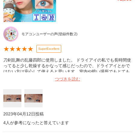
モアコンユーザーの声
(登録件数:
2
)
★
★
★
★
★
SuperExcellent
刀剣乱舞の乱藤四郎に使用しました。 ドライアイの私でも長時間使
ってると少し乾燥するかなって感じだったので、ドライアイとかで
はない方は安心して使えると思います。室内や暗い場所でもとても
良く発色し、自然光やライトの前だととっても綺麗な色になりま
つづきを読む
す。画像は少し暗めな室内です。直径も大きすぎず、フチなしで男
装にも女装にも使いやすい良いカラコンだと思います。私は好きす
ぎて何度もリピートしてます!
2023年04月12日
投稿
4
人が参考になったと答えています