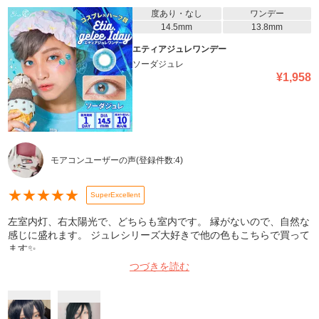
度あり・なし
ワンデー
14.5mm
13.8mm
エティアジュレワンデー
ソーダジュレ
¥
1,958
モアコンユーザーの声
(登録件数:
4
)
★
★
★
★
★
SuperExcellent
左室内灯、右太陽光で、どちらも室内です。 縁がないので、自然な
感じに盛れます。 ジュレシリーズ大好きで他の色もこちらで買って
ます✨
つづきを読む