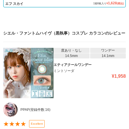
1,628
エフ スカイ
1
箱
6
枚入り
¥
(税込)
シエル・ファントムハイヴ（黒執事）コスプレ カラコン
のレビュー
度あり・なし
ワンデー
14.5mm
14.1mm
エティアクールワンデー
ミントソーダ
¥
1,958
PPAP
(登録件数:
16
)
★
★
★
★
Excellent