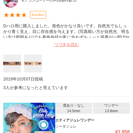
モアコンユーザーの声
(登録件数:
2
)
★
★
★
★
Excellent
Dハロ用に購入しました。発色がかなり良いです。自然光でもしっ
かり青く見え、目に存在感を与えます。(写真暗い方が自然光、明る
い方は照明あり)でも着色外径が私に合わずちょっと視界が一部ぼや
ける感じがありました。慣れればそこまで気になりません。普段使
つづきを読む
いは合わないかもしれません。参考になれば幸いです
2019年10月07日
投稿
3
人が参考になったと答えています
度あり・なし
ワンデー
14.5mm
13.8mm
エティアジュレワンデー
ソーダジュレ
¥
1,958