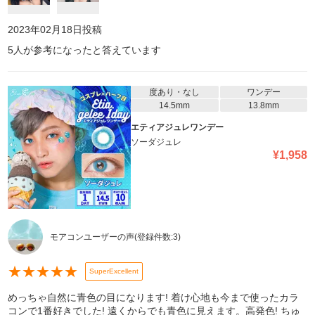
2023年02月18日
投稿
5
人が参考になったと答えています
度あり・なし
ワンデー
14.5mm
13.8mm
エティアジュレワンデー
ソーダジュレ
¥
1,958
モアコンユーザーの声
(登録件数:
3
)
★
★
★
★
★
SuperExcellent
めっちゃ自然に青色の目になります! 着け心地も今まで使ったカラ
コンで1番好きでした! 遠くからでも青色に見えます。高発色! ちゅ