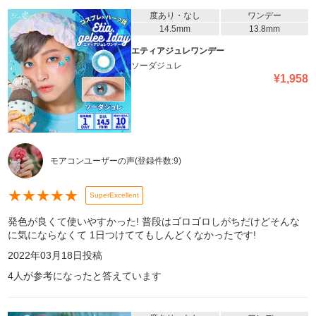
度あり・なし
ワンデー
14.5mm
13.8mm
エティアジュレワンデー
ソーダジュレ
¥
1,958
モアコンユーザーの声
(登録件数:
9
)
★
★
★
★
★
SuperExcellent
発色が良くて使いやすかった! 普段はゴロゴロしがちだけどそんな
に気にならなくて 1日つけててもしんどくなかったです!
2022年03月18日
投稿
4
人が参考になったと答えています