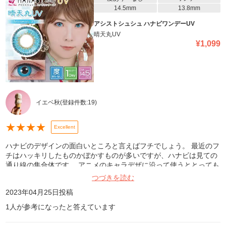
14.5mm
13.8mm
アシストシュシュ ハナビワンデーUV
晴天丸UV
¥
1,099
イエベ秋
(登録件数:
19
)
★
★
★
★
Excellent
ハナビのデザインの面白いところと言えばフチでしょう。 最近のフ
チはハッキリしたものかぼかすものが多いですが、ハナビは見ての
通り線の集合体です。 アニメのキャラデザに沿って使うととっても
いいと思います。
つづきを読む
2023年04月25日
投稿
1
人が参考になったと答えています