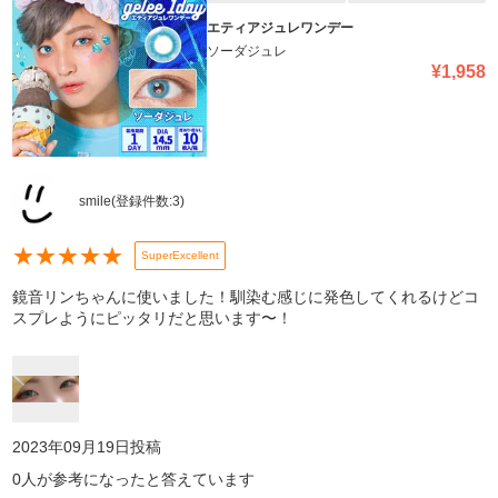
エティアジュレワンデー
ソーダジュレ
¥
1,958
smile
(登録件数:
3
)
★
★
★
★
★
SuperExcellent
鏡音リンちゃんに使いました！馴染む感じに発色してくれるけどコ
スプレようにピッタリだと思います〜！
2023年09月19日
投稿
0
人が参考になったと答えています