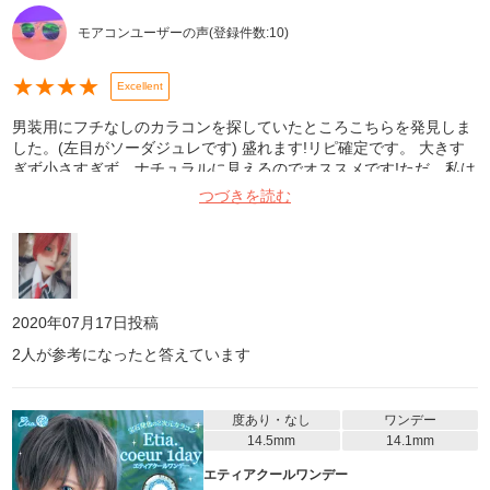
モアコンユーザーの声
(登録件数:
10
)
★
★
★
★
Excellent
男装用にフチなしのカラコンを探していたところこちらを発見しま
した。(左目がソーダジュレです) 盛れます!リピ確定です。 大きす
ぎず小さすぎず、ナチュラルに見えるのでオススメです!ただ、私は
目が乾燥してしまい長時間は付けられませんでした(><)
つづきを読む
2020年07月17日
投稿
2
人が参考になったと答えています
度あり・なし
ワンデー
14.5mm
14.1mm
エティアクールワンデー