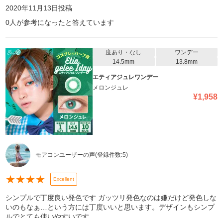
2020年11月13日
投稿
0
人が参考になったと答えています
度あり・なし
ワンデー
14.5mm
13.8mm
エティアジュレワンデー
メロンジュレ
¥
1,958
モアコンユーザーの声
(登録件数:
5
)
★
★
★
★
Excellent
シンプルで丁度良い発色です ガッツリ発色なのは嫌だけど発色しな
いのもなぁ…という方には丁度いいと思います。デザインもシンプ
ルでとても使いやすいです。