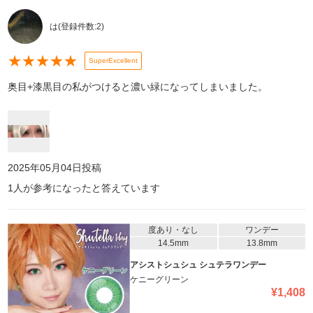
は
(登録件数:
2
)
★
★
★
★
★
SuperExcellent
奥目+漆黒目の私がつけると濃い緑になってしまいました。
2025年05月04日
投稿
1
人が参考になったと答えています
度あり・なし
ワンデー
14.5mm
13.8mm
アシストシュシュ シュテラワンデー
ケニーグリーン
¥
1,408