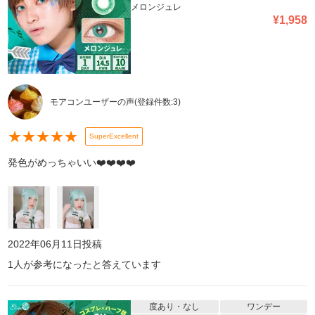
メロンジュレ
¥
1,958
モアコンユーザーの声
(登録件数:
3
)
★
★
★
★
★
SuperExcellent
発色がめっちゃいい❤️❤️❤️❤️
2022年06月11日
投稿
1
人が参考になったと答えています
度あり・なし
ワンデー