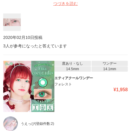
つづきを読む
2020年02月10日
投稿
3
人が参考になったと答えています
度あり・なし
ワンデー
14.5mm
14.1mm
エティアクールワンデー
フォレスト
¥
1,958
うえっぴ
(登録件数:
2
)