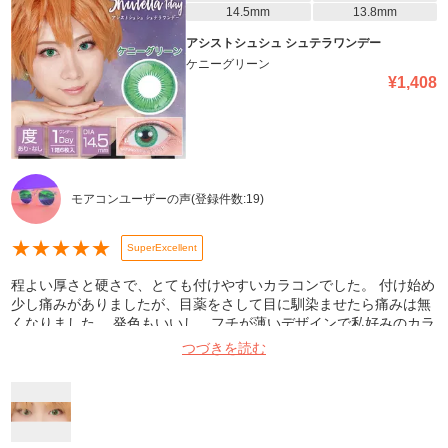
14.5mm
13.8mm
アシストシュシュ シュテラワンデー
ケニーグリーン
¥
1,408
モアコンユーザーの声
(登録件数:
19
)
★
★
★
★
★
SuperExcellent
程よい厚さと硬さで、とても付けやすいカラコンでした。 付け始め
少し痛みがありましたが、目薬をさして目に馴染ませたら痛みは無
くなりました。 発色もいいし、フチが薄いデザインで私好みのカラ
コンでした! 比較的ナチュラルなので、男装にぴったりなカラコン
つづきを読む
だと思います。 またリピートしたいです。