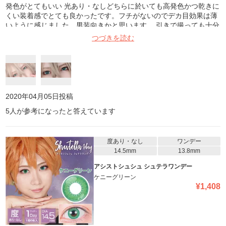
発色がとてもいい 光あり・なしどちらに於いても高発色かつ乾きに
くい装着感でとても良かったです。フチがないのでデカ目効果は薄
いように感じました。男装向きかと思います。 引きで撮っても十分
な発色ですしイベント等で近づいてもメイクに馴染む綺麗なデザイ
つづきを読む
ンなのでさまざまな場面で活躍しそうです。他の色も試して見たい
と思います。
2020年04月05日
投稿
5
人が参考になったと答えています
度あり・なし
ワンデー
14.5mm
13.8mm
アシストシュシュ シュテラワンデー
ケニーグリーン
¥
1,408