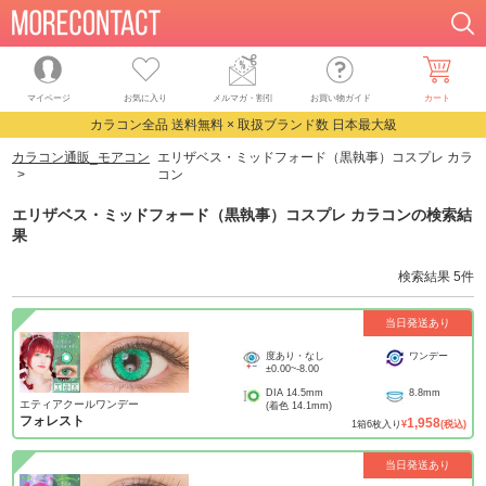
マイページ
お気に入り
メルマガ・割引
お買い物ガイド
カート
カラコン全品 送料無料 × 取扱ブランド数 日本最大級
カラコン通販_モアコン
エリザベス・ミッドフォード（黒執事）コスプレ カラ
コン
エリザベス・ミッドフォード（黒執事）コスプレ カラコン
の検索結
果
検索結果
5
件
当日発送あり
度あり・なし
ワンデー
±0.00
~
-8.00
DIA
14.5mm
8.8mm
エティアクールワンデー
(着色
14.1mm
)
フォレスト
1,958
1
箱
6
枚入り
¥
(税込)
当日発送あり