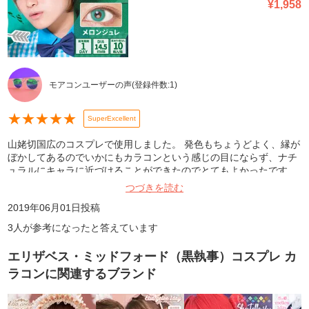
¥
1,958
モアコンユーザーの声
(登録件数:
1
)
★
★
★
★
★
SuperExcellent
山姥切国広のコスプレで使用しました。 発色もちょうどよく、縁が
ぼかしてあるのでいかにもカラコンという感じの目にならず、ナチ
ュラルにキャラに近づけることができたのでとてもよかったです。
乾燥も私はあまりしませんでした。 またリピしようと思います。
つづきを読む
2019年06月01日
投稿
3
人が参考になったと答えています
エリザベス・ミッドフォード（黒執事）コスプレ カ
ラコン
に関連するブランド