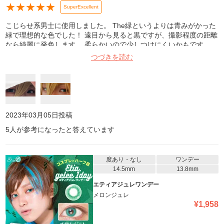
★
★
★
★
★
SuperExcellent
こじらせ系男士に使用しました。 The緑というよりは青みがかった
緑で理想的な色でした！ 遠目から見ると黒ですが、撮影程度の距離
なら綺麗に発色します。 柔らかいので少しつけにくいかもです。
何より裏表が分かりずらくて苦戦しました😢 でもめちゃくちゃ良い
つづきを読む
しコスパもいいので別色も使わせてもらってます！ 1枚目はiPhone
ノーマルカメラ(内カメ)、屋内日陰 2枚目はNikon、EPIKでわかりや
すいよう少し加工
2023年03月05日
投稿
5
人が参考になったと答えています
度あり・なし
ワンデー
14.5mm
13.8mm
エティアジュレワンデー
メロンジュレ
¥
1,958