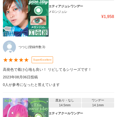
エティアジュレワンデー
メロンジュレ
¥
1,958
つつじ
(登録件数:
3
)
★
★
★
★
★
SuperExcellent
高発色で着け心地も良い！ リピしてるシリーズです！
2023年08月06日
投稿
0
人が参考になったと答えています
度あり・なし
ワンデー
14.5mm
14.1mm
エティアクールワンデー