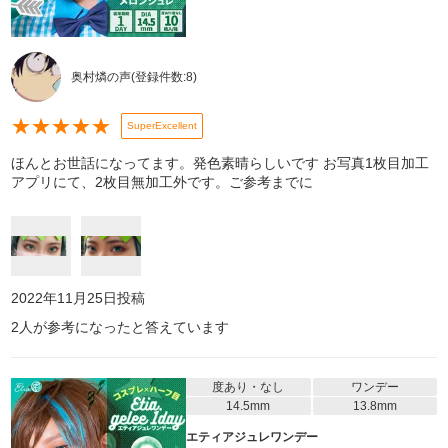
奥村燐の声
(登録件数:
8
)
★
★
★
★
★
SuperExcellent
ほんとお世話になってます。発色素晴らしいです お写真1枚目加工
アプリにて、2枚目無加工外です。ご参考までに
2022年11月25日
投稿
2
人が参考になったと答えています
度あり・なし
ワンデー
14.5mm
13.8mm
エティアジュレワンデー