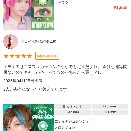
マスカット
¥
1,958
イエベ秋
(登録件数:
19
)
★
★
★
★
★
SuperExcellent
エティアはコスプレカラコンのなかでも定番だよね。 着け心地等問
題ないのでキャラの色！ってものがあったら買うべし。
2023年04月25日
投稿
2
人が参考になったと答えています
度あり・なし
ワンデー
14.5mm
13.8mm
エティアジュレワンデー
メロンジュレ