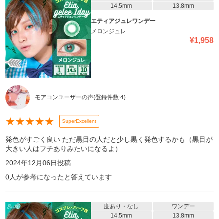
14.5mm
13.8mm
エティアジュレワンデー
メロンジュレ
¥
1,958
モアコンユーザーの声
(登録件数:
4
)
★
★
★
★
★
SuperExcellent
発色がすごく良い ただ黒目の人だと少し黒く発色するかも（黒目が
大きい人はフチありみたいになるよ）
2024年12月06日
投稿
0
人が参考になったと答えています
度あり・なし
ワンデー
14.5mm
13.8mm