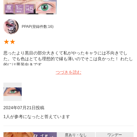
PPAP
(登録件数:
16
)
★
★
思ったより黒目の部分大きくて私がやったキャラには不向きでし
た。でも色はとても理想的で縁も薄いのでそこは良かった！ わたし
的には男装向きです。
つづきを読む
2024年07月21日
投稿
1
人が参考になったと答えています
度あり・なし
ワンデー