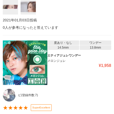
ど)。またリピします!
2021年01月03日
投稿
0
人が参考になったと答えています
度あり・なし
ワンデー
14.5mm
13.8mm
エティアジュレワンデー
メロンジュレ
¥
1,958
ピ
(登録件数:
7
)
★
★
★
★
★
SuperExcellent