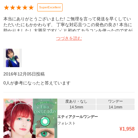
★
★
★
★
★
SuperExcellent
本当にありがとうございました! ご無理を言って発送を早くしてい
ただいたにもかかわらず、 丁寧な対応且つこの発色の良さ! 本当に
助かりましたし大満足です( ˊᵕˋ )! 初めてカラコンを使ったのですが
着け心地も悪くなく、とにかく発色がよくて 周りの人達も驚いてい
つづきを読む
ました(笑) 本当にありがとうございました!
2016年12月05日
投稿
0
人が参考になったと答えています
度あり・なし
ワンデー
14.5mm
14.1mm
エティアクールワンデー
フォレスト
¥
1,958