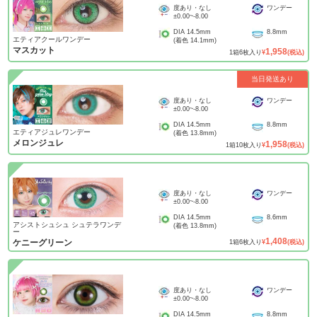
度あり・なし
ワンデー
±0.00
~
-8.00
DIA
14.5mm
8.8mm
エティアクールワンデー
(着色
14.1mm
)
マスカット
1,958
1
箱
6
枚入り
¥
(税込)
当日発送あり
度あり・なし
ワンデー
±0.00
~
-8.00
DIA
14.5mm
8.8mm
エティアジュレワンデー
(着色
13.8mm
)
メロンジュレ
1,958
1
箱
10
枚入り
¥
(税込)
度あり・なし
ワンデー
±0.00
~
-8.00
DIA
14.5mm
8.6mm
アシストシュシュ シュテラワンデ
(着色
13.8mm
)
ー
1,408
ケニーグリーン
1
箱
6
枚入り
¥
(税込)
度あり・なし
ワンデー
±0.00
~
-8.00
DIA
14.5mm
8.8mm