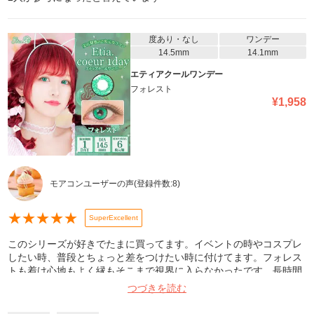
度あり・なし
ワンデー
14.5mm
14.1mm
エティアクールワンデー
フォレスト
¥
1,958
モアコンユーザーの声
(登録件数:
8
)
★
★
★
★
★
SuperExcellent
このシリーズが好きでたまに買ってます。イベントの時やコスプレ
したい時、普段とちょっと差をつけたい時に付けてます。フォレス
トも着け心地もよく縁もそこまで視界に入らなかったです。長時間
つけるなら目薬は必須だと思います!クリスマスイベントにトナカイ
つづきを読む
する時に付けましたが、綺麗と褒められました。イエベの日本人、
薄めのメイクにも馴染む色だと思います!(ガッツリメイクしたけ