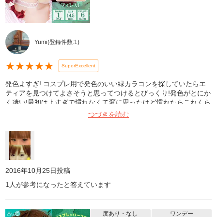
Yumi
(登録件数:
1
)
★
★
★
★
★
SuperExcellent
発色よすぎ! コスプレ用で発色のいい緑カラコンを探していたらエ
ティアを見つけてよさそうと思ってつけるとびっくり!発色がとにか
く凄い!最初はよすぎで慣れなくて変に思ったけど慣れたらこれくら
い発色がないとコスプレできないくらいエティアにハマりました!ち
つづきを読む
なみに元の目の色は茶色よりです。黒い方でも絶対に発色はいいと
思います!コスプレはCCさくらちゃんをしました!写真の緑色は夜撮
ったやつです!
2016年10月25日
投稿
1
人が参考になったと答えています
度あり・なし
ワンデー