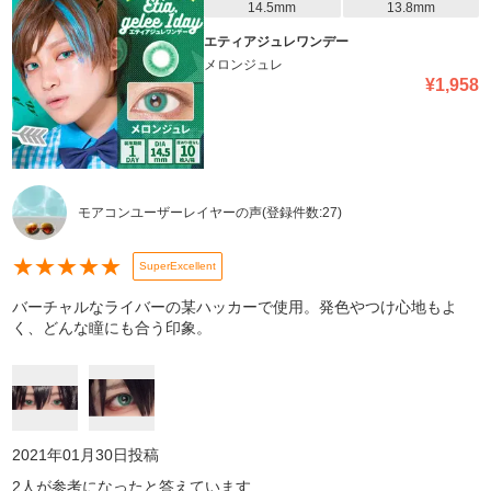
14.5mm
13.8mm
エティアジュレワンデー
メロンジュレ
¥
1,958
モアコンユーザーレイヤーの声
(登録件数:
27
)
★
★
★
★
★
SuperExcellent
バーチャルなライバーの某ハッカーで使用。発色やつけ心地もよ
く、どんな瞳にも合う印象。
2021年01月30日
投稿
2
人が参考になったと答えています