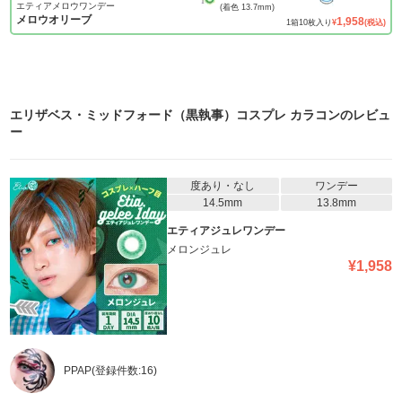
エティアメロウワンデー
(着色
13.7mm
)
メロウオリーブ
1,958
1
箱
10
枚入り
¥
(税込)
エリザベス・ミッドフォード（黒執事）コスプレ カラコン
のレビュ
ー
度あり・なし
ワンデー
14.5mm
13.8mm
エティアジュレワンデー
メロンジュレ
¥
1,958
PPAP
(登録件数:
16
)