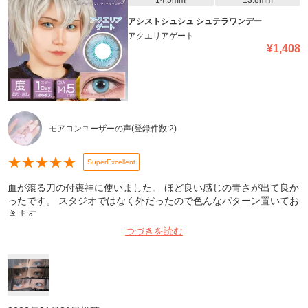
14.5mm
13.8mm
アシストシュシュ シュテラワンデー
アクエリアゲート
¥
1,408
モアコンユーザーの声
(登録件数:
2
)
★
★
★
★
★
SuperExcellent
血が滾る刀の付喪神に使いました。 ほど良い感じの青さが出て良か
ったです。 スタジオではなく外だったので色んなパターン置いてお
きます。
つづきを読む