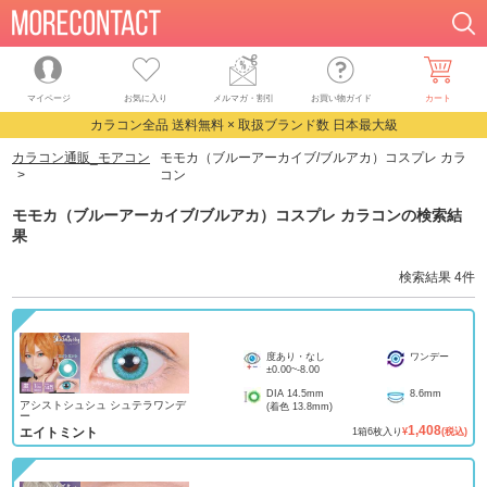
マイページ
お気に入り
メルマガ・割引
お買い物ガイド
カート
カラコン全品 送料無料 × 取扱ブランド数 日本最大級
カラコン通販_モアコン
モモカ（ブルーアーカイブ/ブルアカ）コスプレ カラ
コン
モモカ（ブルーアーカイブ/ブルアカ）コスプレ カラコン
の検索結
果
検索結果
4
件
度あり・なし
ワンデー
±0.00
~
-8.00
DIA
14.5mm
8.6mm
アシストシュシュ シュテラワンデ
(着色
13.8mm
)
ー
1,408
エイトミント
1
箱
6
枚入り
¥
(税込)