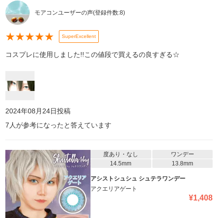
モアコンユーザーの声
(登録件数:
8
)
★
★
★
★
★
SuperExcellent
コスプレに使用しました!!この値段で買えるの良すぎる☆
2024年08月24日
投稿
7
人が参考になったと答えています
度あり・なし
ワンデー
14.5mm
13.8mm
アシストシュシュ シュテラワンデー
アクエリアゲート
¥
1,408