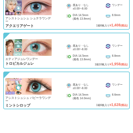
度あり・なし
ワンデー
±0.00
~
-8.00
DIA
14.5mm
8.6mm
アシストシュシュ シュテラワンデ
(着色
13.8mm
)
ー
1,408
アクエリアゲート
1
箱
6
枚入り
¥
(税込)
度あり・なし
ワンデー
±0.00
~
-8.00
DIA
14.5mm
8.8mm
エティアジュレワンデー
(着色
13.8mm
)
トロピカルジュレ
1,958
1
箱
10
枚入り
¥
(税込)
度あり・なし
ワンデー
±0.00
~
-8.00
DIA
14.5mm
8.6mm
アシストシュシュ パピーラワンデ
(着色
14.0mm
)
ー
1,628
ミントシロップ
1
箱
6
枚入り
¥
(税込)