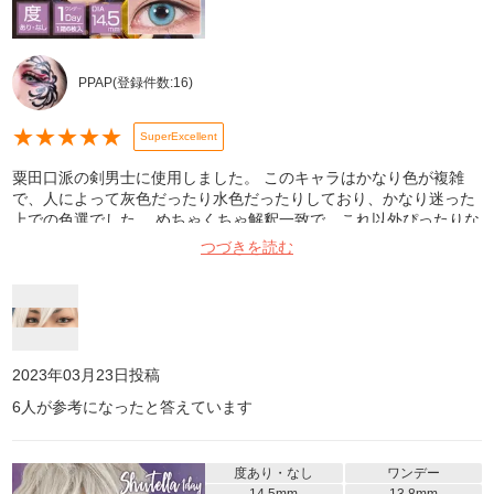
PPAP
(登録件数:
16
)
★
★
★
★
★
SuperExcellent
粟田口派の剣男士に使用しました。 このキャラはかなり色が複雑
で、人によって灰色だったり水色だったりしており、かなり迷った
上での色選でした。 めちゃくちゃ解釈一致で、これ以外ぴったりな
色はない！と個人的には思っています！ 目の大きさもちょうどよ
つづきを読む
く、男性キャラにもめちゃくちゃ使えます！色の多さは業界一でき
っと解釈一致するものが見つけられる上、このお値段は本当にリー
ズナブルなのでオススメです……！ 写真は室内、Beautyplusで撮っ
てます。
2023年03月23日
投稿
6
人が参考になったと答えています
度あり・なし
ワンデー