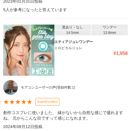
2023年01月31日
投稿
5
人が参考になったと答えています
度あり・なし
ワンデー
14.5mm
13.8mm
エティアジュレワンデー
トロピカルジュレ
¥
1,958
モアコンユーザーの声
(登録件数:
1
)
★
★
★
★
★
SuperExcellent
創作コスプレに使いました。 縁がないから自然な感じで盛れます
ね。 元からこんな目ですって感じになれます。
2024年08月12日
投稿