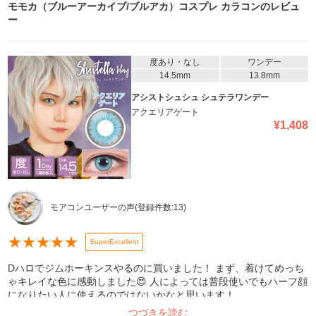
モモカ（ブルーアーカイブ/ブルアカ）コスプレ カラコン
のレビュ
ー
度あり・なし
ワンデー
14.5mm
13.8mm
アシストシュシュ シュテラワンデー
アクエリアゲート
¥
1,408
モアコンユーザーの声
(登録件数:
13
)
★
★
★
★
★
SuperExcellent
Dハロでジムホーキンスやるのに買いました！ まず、着けてめっち
ゃキレイな色に感動しました😍 人によっては普段使いでもハーフ顔
になりたい人に使えるのではないかなと思います！
つづきを読む