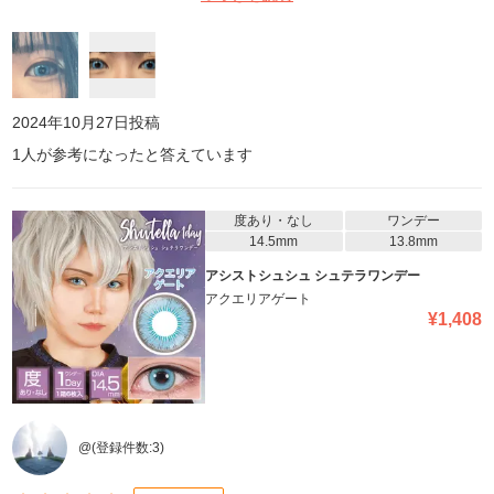
2024年10月27日
投稿
1
人が参考になったと答えています
度あり・なし
ワンデー
14.5mm
13.8mm
アシストシュシュ シュテラワンデー
アクエリアゲート
¥
1,408
@
(登録件数:
3
)