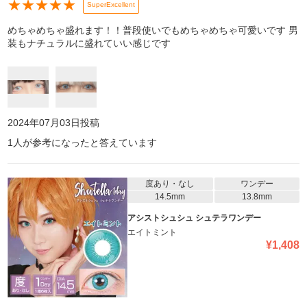
★
★
★
★
★
SuperExcellent
めちゃめちゃ盛れます！！普段使いでもめちゃめちゃ可愛いです 男
装もナチュラルに盛れていい感じです
2024年07月03日
投稿
1
人が参考になったと答えています
度あり・なし
ワンデー
14.5mm
13.8mm
アシストシュシュ シュテラワンデー
エイトミント
¥
1,408