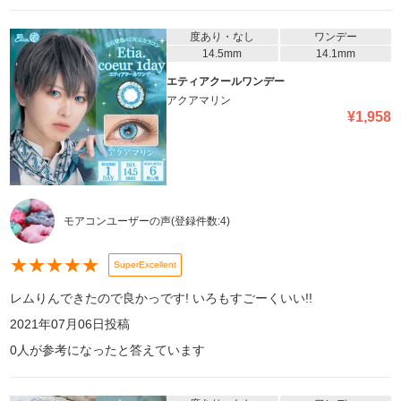
度あり・なし
ワンデー
14.5mm
14.1mm
エティアクールワンデー
アクアマリン
¥
1,958
モアコンユーザーの声
(登録件数:
4
)
★
★
★
★
★
SuperExcellent
レムりんできたので良かっです! いろもすごーくいい!!
2021年07月06日
投稿
0
人が参考になったと答えています