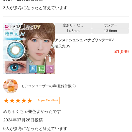
3
人が参考になったと答えています
度あり・なし
ワンデー
14.5mm
13.8mm
アシストシュシュ ハナビワンデーUV
晴天丸UV
¥
1,099
モアコンユーザーの声
(登録件数:
2
)
★
★
★
★
★
SuperExcellent
めちゃくちゃ発色よかったです！
2024年07月28日
投稿
0
人が参考になったと答えています