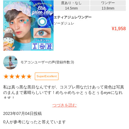
度あり・なし
ワンデー
14.5mm
13.8mm
エティアジュレワンデー
ソーダジュレ
¥
1,958
モアコンユーザーの声
(登録件数:
3
)
★
★
★
★
★
SuperExcellent
私は真っ黒な黒目なんですが、コスプレ用なだけあって発色は写真
のまんまで素晴らしいです！めちゃめちゃとぅるとぅるeyeになれ
ます！
つづきを読む
2023年07月04日
投稿
0
人が参考になったと答えています