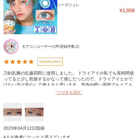
ソーダジュレ
¥
1,958
モアコンユーザーの声
(登録件数:
2
)
★
★
★
★
★
SuperExcellent
刀剣乱舞の乱藤四郎に使用しました。 ドライアイの私でも長時間使
ってると少し乾燥するかなって感じだったので、ドライアイとかで
はない方は安心して使えると思います。室内や暗い場所でもとても
良く発色し、自然光やライトの前だととっても綺麗な色になりま
つづきを読む
す。画像は少し暗めな室内です。直径も大きすぎず、フチなしで男
装にも女装にも使いやすい良いカラコンだと思います。私は好きす
ぎて何度もリピートしてます!
2023年04月12日
投稿
4
人が参考になったと答えています