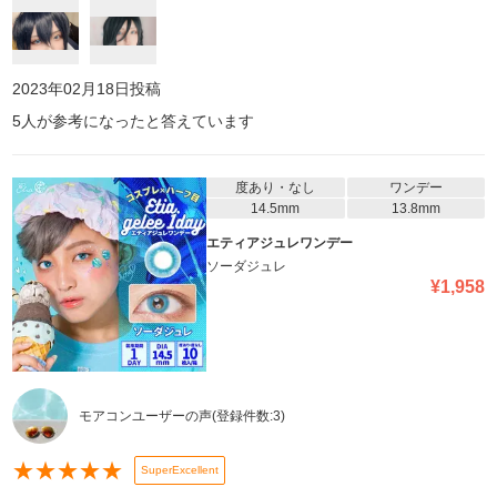
2023年02月18日
投稿
5
人が参考になったと答えています
度あり・なし
ワンデー
14.5mm
13.8mm
エティアジュレワンデー
ソーダジュレ
¥
1,958
モアコンユーザーの声
(登録件数:
3
)
★
★
★
★
★
SuperExcellent