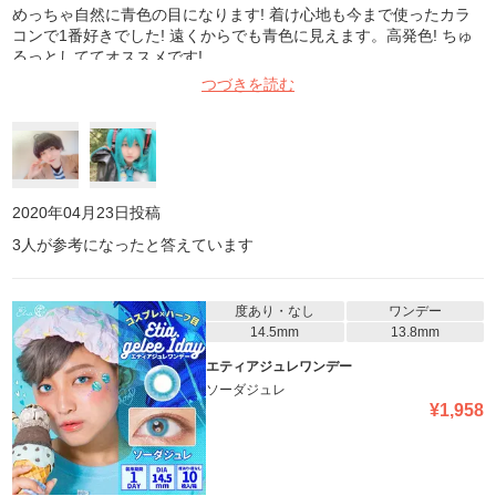
めっちゃ自然に青色の目になります! 着け心地も今まで使ったカラ
コンで1番好きでした! 遠くからでも青色に見えます。高発色! ちゅ
るっとしててオススメです!
つづきを読む
2020年04月23日
投稿
3
人が参考になったと答えています
度あり・なし
ワンデー
14.5mm
13.8mm
エティアジュレワンデー
ソーダジュレ
¥
1,958