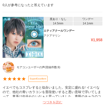
0
人が参考になったと答えています
度あり・なし
ワンデー
14.5mm
14.1mm
エティアクールワンデー
アクアマリン
¥
1,958
モアコンユーザーの声
(登録件数:
8
)
★
★
★
★
★
SuperExcellent
イエベでもコスプレすると似合いました。安定に盛れる! イエベな
ので、他社の青いカラコンを普段使いすると悪い意味で浮いてしま
って、青系は似合わないなぁと思っていました。青眼のキャラのコ
スプレをしたいなぁと思い、エティア(の緑色や紫)のカラコンが好
つづきを読む