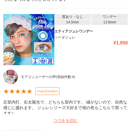
度あり・なし
ワンデー
14.5mm
13.8mm
エティアジュレワンデー
ソーダジュレ
¥
1,958
モアコンユーザーの声
(登録件数:
4
)
★
★
★
★
★
SuperExcellent
左室内灯、右太陽光で、どちらも室内です。 縁がないので、自然な
感じに盛れます。 ジュレシリーズ大好きで他の色もこちらで買って
ます✨
つづきを読む