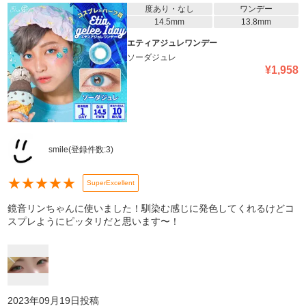
度あり・なし
ワンデー
14.5mm
13.8mm
エティアジュレワンデー
ソーダジュレ
¥
1,958
smile
(登録件数:
3
)
★
★
★
★
★
SuperExcellent
鏡音リンちゃんに使いました！馴染む感じに発色してくれるけどコ
スプレようにピッタリだと思います〜！
2023年09月19日
投稿