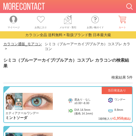
マイページ
お気に入り
メルマガ・割引
お買い物ガイド
カート
カラコン全品 送料無料 × 取扱ブランド数 日本最大級
カラコン通販_モアコン
シミコ（ブルーアーカイブ/ブルアカ）コスプレ カラ
コン
シミコ（ブルーアーカイブ/ブルアカ）コスプレ カラコン
の検索結
果
検索結果
5
件
当日発送あり
度あり・なし
ワンデー
±0.00
~
-8.00
DIA
14.5mm
8.8mm
エティアクールワンデー
(着色
14.1mm
)
ミントソーダ
1,958
1
箱
6
枚入り
¥
(税込)