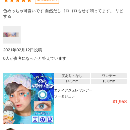
★
★
★
★
★
色めっちゃ可愛いです 自然だしゴロゴロもせず潤ってます。 リピ
する
2021年02月12日
投稿
0
人が参考になったと答えています
度あり・なし
ワンデー
14.5mm
13.8mm
エティアジュレワンデー
ソーダジュレ
¥
1,958