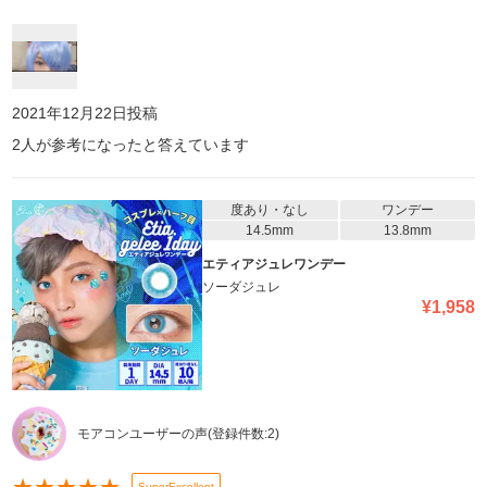
きなので、エティアで青眼に挑戦してみたら、めちゃくちゃ可愛か
ったです。やはり写真盛れは凄いです!コスプレならこれって感じで
す。値段は張りますが...それだけの価値あります。 発色がめちゃく
ちゃいいので、生で見ると人間味が少ないというか少し怖さはあり
ます(笑)近寄りがたさみたいな...。 でもめちゃくちゃ写真映えした
し、可愛く撮れたので満足です。青いウィッグつけたら、イエベの
2021年12月22日
投稿
私でも発色のいい青眼が浮かなかったです! (この日は試しに付けて
2
人が参考になったと答えています
みただけなので、メイク(特に眉毛は)キャラを再現出来てなくて申
し訳ないです。) エティアは発色がすごく良くて下の瞳の色は全然
関係なく使えるので、瞳が暗い色だろうと最高の発色です。ガチガ
チに派手なの付けたい人とかコスプレ用探してる人におすすめです!
度あり・なし
ワンデー
14.5mm
13.8mm
エティアジュレワンデー
ソーダジュレ
¥
1,958
モアコンユーザーの声
(登録件数:
2
)
SuperExcellent