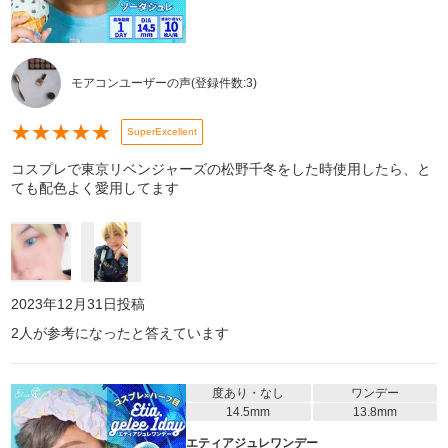
モアコンユーザーの声
(登録件数:
3
)
★
★
★
★
★
SuperExcellent
コスプレで東京リベンジャーズの松野千冬をした時使用したら、と
ても配色よく愛用してます
2023年12月31日
投稿
2
人が参考になったと答えています
度あり・なし
ワンデー
14.5mm
13.8mm
エティアジュレワンデー