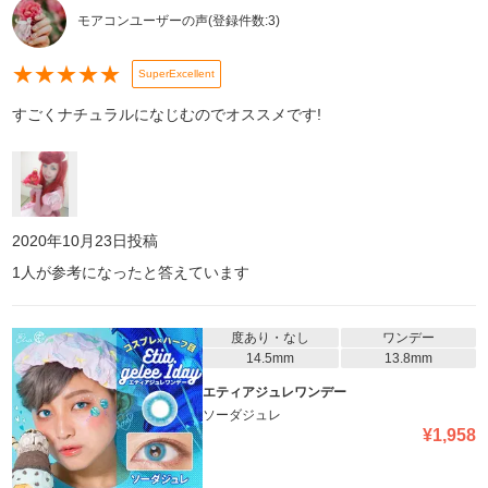
モアコンユーザーの声
(登録件数:
3
)
★
★
★
★
★
SuperExcellent
すごくナチュラルになじむのでオススメです!
2020年10月23日
投稿
1
人が参考になったと答えています
度あり・なし
ワンデー
14.5mm
13.8mm
エティアジュレワンデー
ソーダジュレ
¥
1,958