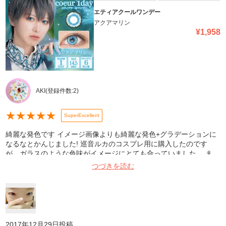
エティアクールワンデー
アクアマリン
¥
1,958
AKI
(登録件数:
2
)
★
★
★
★
★
SuperExcellent
綺麗な発色です イメージ画像よりも綺麗な発色+グラデーションに
なるなとかんじました! 巡音ルカのコスプレ用に購入したのです
が、ガラスのような色味がイメージにとても合っていました。 ま
た、初めてのカラコンだったため痛みやトラブルなど不安だったの
つづきを読む
ですが、何も問題なくイベントを楽しめました。 発送、対応も迅速
で助かりました。
2017年12月29日
投稿