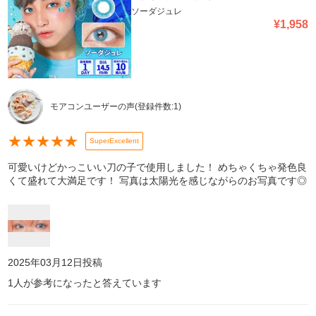
ソーダジュレ
¥
1,958
モアコンユーザーの声
(登録件数:
1
)
★
★
★
★
★
SuperExcellent
可愛いけどかっこいい刀の子で使用しました！ めちゃくちゃ発色良
くて盛れて大満足です！ 写真は太陽光を感じながらのお写真です◎
2025年03月12日
投稿
1
人が参考になったと答えています