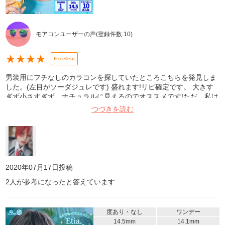
モアコンユーザーの声
(登録件数:
10
)
★
★
★
★
Excellent
男装用にフチなしのカラコンを探していたところこちらを発見しま
した。(左目がソーダジュレです) 盛れます!リピ確定です。 大きす
ぎず小さすぎず、ナチュラルに見えるのでオススメです!ただ、私は
目が乾燥してしまい長時間は付けられませんでした(><)
つづきを読む
2020年07月17日
投稿
2
人が参考になったと答えています
度あり・なし
ワンデー
14.5mm
14.1mm