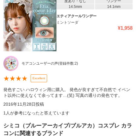
度あり・なし
ワンデー
14.5mm
14.1mm
エティアクールワンデー
ミントソーダ
¥
1,958
モアコンユーザーの声
(登録件数:
2
)
★
★
★
★
Excellent
発色すごい ハロウィン用に購入。 発色が良すぎて不自然で イベン
ト以外に使えなくて余ってます…(笑) 写真の通りの発色です。
2016年11月28日
投稿
1
人が参考になったと答えています
シミコ（ブルーアーカイブ/ブルアカ）コスプレ カラ
コン
に関連するブランド