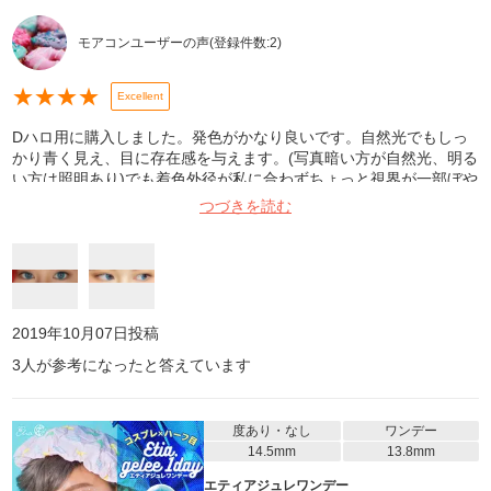
モアコンユーザーの声
(登録件数:
2
)
★
★
★
★
Excellent
Dハロ用に購入しました。発色がかなり良いです。自然光でもしっ
かり青く見え、目に存在感を与えます。(写真暗い方が自然光、明る
い方は照明あり)でも着色外径が私に合わずちょっと視界が一部ぼや
ける感じがありました。慣れればそこまで気になりません。普段使
つづきを読む
いは合わないかもしれません。参考になれば幸いです
2019年10月07日
投稿
3
人が参考になったと答えています
度あり・なし
ワンデー
14.5mm
13.8mm
エティアジュレワンデー