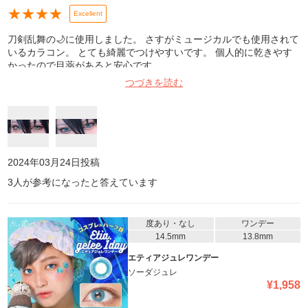
★
★
★
★
Excellent
刀剣乱舞の🌙に使用しました。 さすがミュージカルでも使用されて
いるカラコン。 とても綺麗でつけやすいです。 個人的に乾きやす
かったので目薬があると安心です。
つづきを読む
2024年03月24日
投稿
3
人が参考になったと答えています
度あり・なし
ワンデー
14.5mm
13.8mm
エティアジュレワンデー
ソーダジュレ
¥
1,958