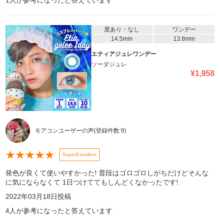
1
人が参考になったと答えています
度あり・なし
ワンデー
14.5mm
13.8mm
エティアジュレワンデー
ソーダジュレ
¥
1,958
モアコンユーザーの声
(登録件数:
9
)
★
★
★
★
★
SuperExcellent
発色が良くて使いやすかった! 普段はゴロゴロしがちだけどそんな
に気にならなくて 1日つけててもしんどくなかったです!
2022年03月18日
投稿
4
人が参考になったと答えています