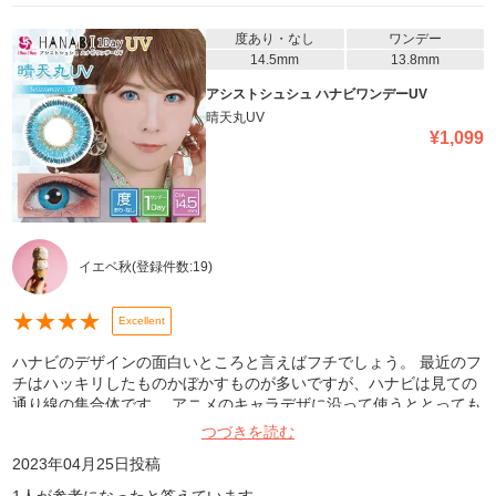
度あり・なし
ワンデー
14.5mm
13.8mm
アシストシュシュ ハナビワンデーUV
晴天丸UV
¥
1,099
イエベ秋
(登録件数:
19
)
★
★
★
★
Excellent
ハナビのデザインの面白いところと言えばフチでしょう。 最近のフ
チはハッキリしたものかぼかすものが多いですが、ハナビは見ての
通り線の集合体です。 アニメのキャラデザに沿って使うととっても
いいと思います。
つづきを読む
2023年04月25日
投稿