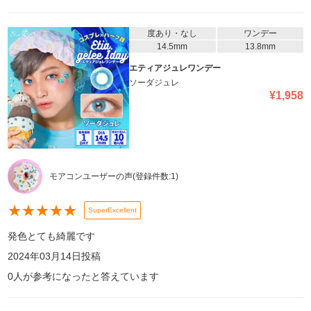
度あり・なし
ワンデー
14.5mm
13.8mm
エティアジュレワンデー
ソーダジュレ
¥
1,958
モアコンユーザーの声
(登録件数:
1
)
★
★
★
★
★
SuperExcellent
発色とても綺麗です
2024年03月14日
投稿
0
人が参考になったと答えています