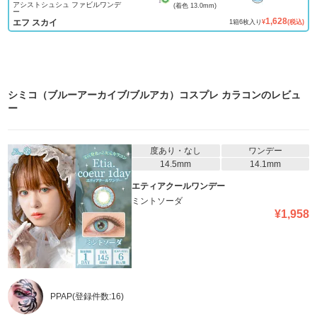
アシストシュシュ ファビルワンデ
(着色
13.0mm
)
ー
1,628
エフ スカイ
1
箱
6
枚入り
¥
(税込)
シミコ（ブルーアーカイブ/ブルアカ）コスプレ カラコン
のレビュ
ー
度あり・なし
ワンデー
14.5mm
14.1mm
エティアクールワンデー
ミントソーダ
¥
1,958
PPAP
(登録件数:
16
)