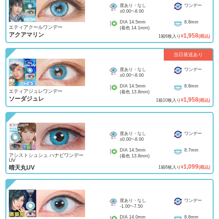
度あり・なし
ワンデー
±0.00
~
-8.00
DIA
14.5mm
8.8mm
エティアクールワンデー
(着色
14.1mm
)
アクアマリン
1,958
1
箱
6
枚入り
¥
(税込)
当日発送あり
度あり・なし
ワンデー
±0.00
~
-8.00
DIA
14.5mm
8.8mm
エティアジュレワンデー
(着色
13.8mm
)
ソーダジュレ
1,958
1
箱
10
枚入り
¥
(税込)
度あり・なし
ワンデー
±0.00
~
-8.00
DIA
14.5mm
8.7mm
アシストシュシュ ハナビワンデー
(着色
13.8mm
)
UV
1,099
晴天丸UV
1
箱
6
枚入り
¥
(税込)
度あり・なし
ワンデー
-1.00
~
-7.50
DIA
14.0mm
8.6mm