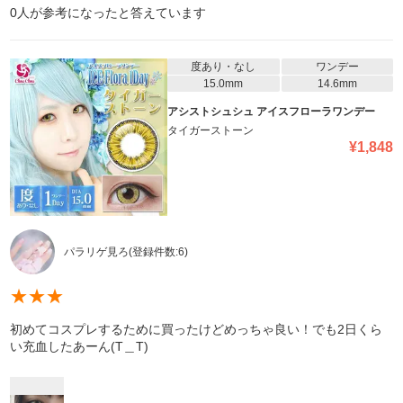
0
人が参考になったと答えています
度あり・なし
ワンデー
15.0mm
14.6mm
アシストシュシュ アイスフローラワンデー
タイガーストーン
¥
1,848
パラリゲ見ろ
(登録件数:
6
)
★
★
★
初めてコスプレするために買ったけどめっちゃ良い！でも2日くら
い充血したあーん(T＿T)