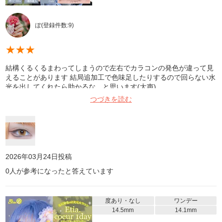
ぽ
(登録件数:
9
)
★
★
★
結構くるくるまわってしまうので左右でカラコンの発色が違って見
えることがあります 結局追加工で色味足したりするので回らない水
光を出してくれたら助かるな…と思います(大声)
つづきを読む
2026年03月24日
投稿
0
人が参考になったと答えています
度あり・なし
ワンデー
14.5mm
14.1mm