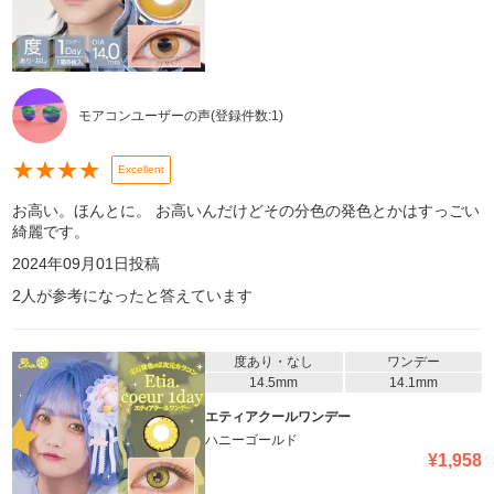
モアコンユーザーの声
(登録件数:
1
)
★
★
★
★
Excellent
お高い。ほんとに。 お高いんだけどその分色の発色とかはすっごい
綺麗です。
2024年09月01日
投稿
2
人が参考になったと答えています
度あり・なし
ワンデー
14.5mm
14.1mm
エティアクールワンデー
ハニーゴールド
¥
1,958