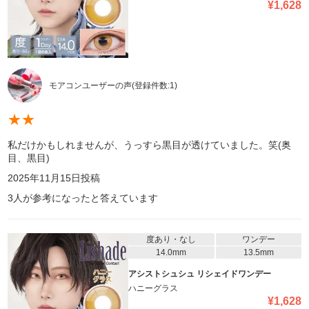
¥
1,628
モアコンユーザーの声
(登録件数:
1
)
★
★
私だけかもしれませんが、うっすら黒目が透けていました。笑(奥
目、黒目)
2025年11月15日
投稿
3
人が参考になったと答えています
度あり・なし
ワンデー
14.0mm
13.5mm
アシストシュシュ リシェイドワンデー
ハニーグラス
¥
1,628