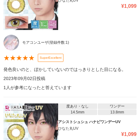
ひなた丸UV
¥
1,099
モアコンユーザ
(登録件数:
1
)
★
★
★
★
★
SuperExcellent
発色良いのと、ぼかしていないのではっきりとした目になる。
2023年09月02日
投稿
1
人が参考になったと答えています
度あり・なし
ワンデー
14.5mm
13.8mm
アシストシュシュ ハナビワンデーUV
ひなた丸UV
¥
1,099