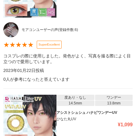
モアコンユーザーの声
(登録件数:
6
)
★
★
★
★
★
SuperExcellent
コスプレの際に使用しました。発色がよく、写真を撮る際によく目
立つので愛用しています。
2023年01月22日
投稿
0
人が参考になったと答えています
度あり・なし
ワンデー
14.5mm
13.8mm
アシストシュシュ ハナビワンデーUV
ひなた丸UV
¥
1,099