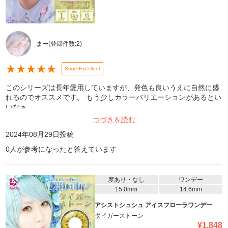
まー
(登録件数:
2
)
★
★
★
★
★
SuperExcellent
このシリーズは長年愛用していますが、発色も良いうえに自然に盛
れるのでオススメです。 もう少しカラーバリエーションがあるとい
いなぁ。
つづきを読む
2024年08月29日
投稿
0
人が参考になったと答えています
度あり・なし
ワンデー
15.0mm
14.6mm
アシストシュシュ アイスフローラワンデー
タイガーストーン
¥
1,848