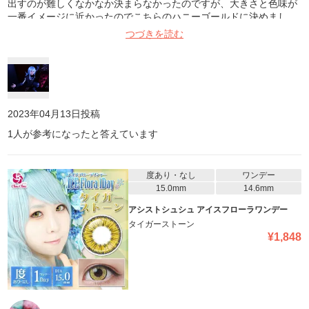
出すのが難しくなかなか決まらなかったのですが、大きさと色味が
一番イメージに近かったのでこちらのハニーゴールドに決めまし
た。長時間での撮影でも乾燥もなく、すごく着け心地もよく、色味
つづきを読む
もイメージに近かったです。また利用させていただきます
2023年04月13日
投稿
1
人が参考になったと答えています
度あり・なし
ワンデー
15.0mm
14.6mm
アシストシュシュ アイスフローラワンデー
タイガーストーン
¥
1,848