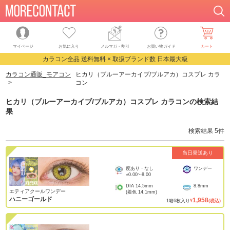
マイページ
お気に入り
メルマガ・割引
お買い物ガイド
カート
カラコン全品 送料無料 × 取扱ブランド数 日本最大級
カラコン通販_モアコン
ヒカリ（ブルーアーカイブ/ブルアカ）コスプレ カラ
コン
ヒカリ（ブルーアーカイブ/ブルアカ）コスプレ カラコン
の検索結
果
検索結果
5
件
当日発送あり
度あり・なし
ワンデー
±0.00
~
-8.00
DIA
14.5mm
8.8mm
エティアクールワンデー
(着色
14.1mm
)
ハニーゴールド
1,958
1
箱
6
枚入り
¥
(税込)