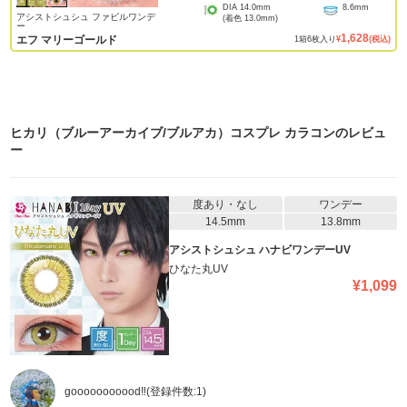
DIA
14.0mm
8.6mm
アシストシュシュ ファビルワンデ
(着色
13.0mm
)
ー
1,628
エフ マリーゴールド
1
箱
6
枚入り
¥
(税込)
ヒカリ（ブルーアーカイブ/ブルアカ）コスプレ カラコン
のレビュ
ー
度あり・なし
ワンデー
14.5mm
13.8mm
アシストシュシュ ハナビワンデーUV
ひなた丸UV
¥
1,099
gooooooooood‼️
(登録件数:
1
)