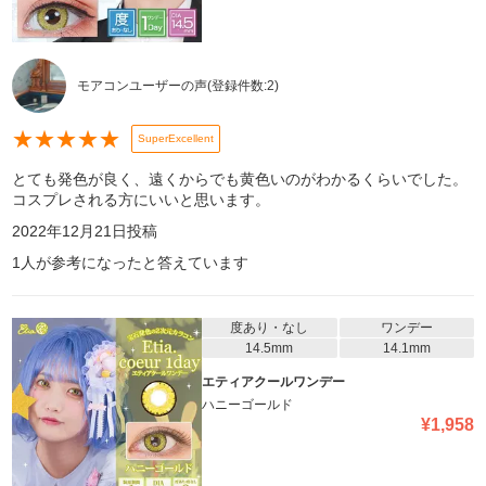
モアコンユーザーの声
(登録件数:
2
)
★
★
★
★
★
SuperExcellent
とても発色が良く、遠くからでも黄色いのがわかるくらいでした。
コスプレされる方にいいと思います。
2022年12月21日
投稿
1
人が参考になったと答えています
度あり・なし
ワンデー
14.5mm
14.1mm
エティアクールワンデー
ハニーゴールド
¥
1,958