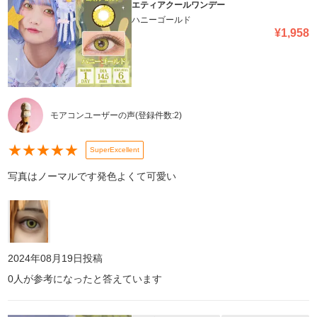
エティアクールワンデー
ハニーゴールド
¥
1,958
モアコンユーザーの声
(登録件数:
2
)
★
★
★
★
★
SuperExcellent
写真はノーマルです発色よくて可愛い
2024年08月19日
投稿
0
人が参考になったと答えています