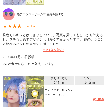
モアコンユーザーの声
(登録件数:
19
)
★
★
★
★
Excellent
発色もパキッとはっきりしていて、写真を撮ってもしっかり映える
し、フチも太めでデザインも可愛くて良かったです。 他のカラコン
と比べると少し乾きやすく感じました。
つづきを読む
2020年11月25日
投稿
0
人が参考になったと答えています
度あり・なし
ワンデー
14.5mm
14.1mm
エティアクールワンデー
ハニーゴールド
¥
1,958