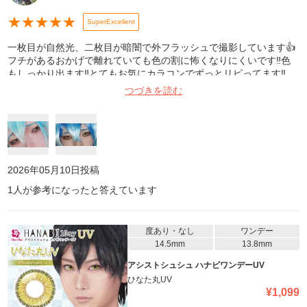
★
★
★
★
★
SuperExcellent
一枚目が自然光、二枚目が暗闇で外フラッシュで撮影しています👍️
フチがあるおかげで離れていても色の割に怖くなりにくいです‼️色
もしっかり出ます‼️とてもお気にカラコンでずっとリピってます‼️
つづきを読む
2026年05月10日
投稿
1
人が参考になったと答えています
度あり・なし
ワンデー
14.5mm
13.8mm
アシストシュシュ ハナビワンデーUV
ひなた丸UV
¥
1,099