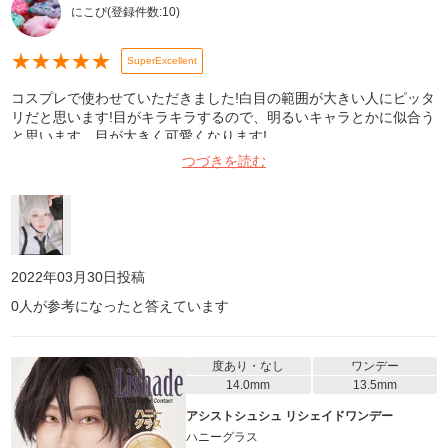
にこぴ
(登録件数:
10
)
★
★
★
★
★
SuperExcellent
コスプレで使わせていただきました!白目の範囲が大きい人にピッタ
リだと思います!目がキラキラするので、明るいキャラとかに似合う
と思います。目が大きく可愛くなります!
つづきを読む
2022年03月30日
投稿
0
人が参考になったと答えています
度あり・なし
ワンデー
14.0mm
13.5mm
アシストシュシュ リシェイドワンデー
ハニーグラス