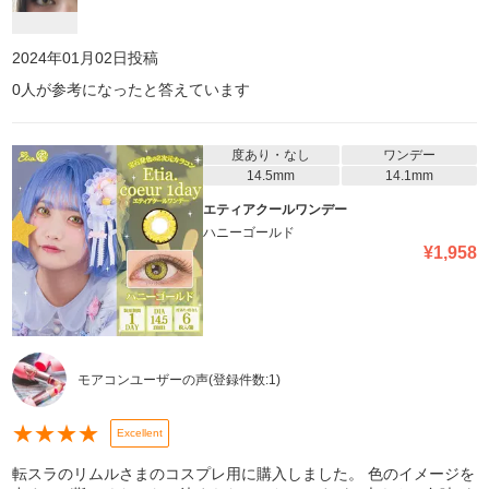
2024年01月02日
投稿
0
人が参考になったと答えています
度あり・なし
ワンデー
14.5mm
14.1mm
エティアクールワンデー
ハニーゴールド
¥
1,958
モアコンユーザーの声
(登録件数:
1
)
★
★
★
★
Excellent
転スラのリムルさまのコスプレ用に購入しました。 色のイメージを