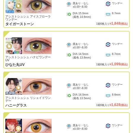
度あり・なし
ワンデー
±0.00
~
-8.00
DIA
15.0mm
8.7mm
アシストシュシュ アイスフローラ
(着色
14.6mm
)
ワンデー
1,848
タイガーストーン
1
箱
6
枚入り
¥
(税込)
度あり・なし
ワンデー
±0.00
~
-8.00
DIA
14.5mm
8.7mm
アシストシュシュ ハナビワンデー
(着色
13.8mm
)
UV
1,099
ひなた丸UV
1
箱
6
枚入り
¥
(税込)
度あり・なし
ワンデー
±0.00
~
-8.00
DIA
14.0mm
8.6mm
アシストシュシュ リシェイドワン
(着色
13.5mm
)
デー
1,628
ハニーグラス
1
箱
6
枚入り
¥
(税込)
度あり・なし
ワンデー
±0.00
~
-8.00