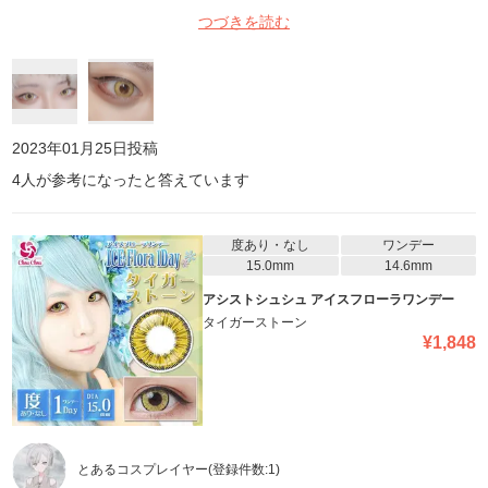
ャラにいいと思います。ここまで色素薄い黄色なかなかないので良
つづきを読む
かったです！！
2023年01月25日
投稿
4
人が参考になったと答えています
度あり・なし
ワンデー
15.0mm
14.6mm
アシストシュシュ アイスフローラワンデー
タイガーストーン
¥
1,848
とあるコスプレイヤー
(登録件数:
1
)