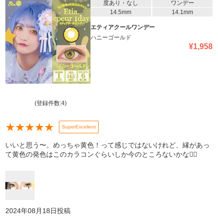
度あり・なし
ワンデー
14.5mm
14.1mm
エティアクールワンデー
ハニーゴールド
¥
1,958
(登録件数:
4
)
★
★
★
★
★
SuperExcellent
いいと思う〜。めっちゃ黄色！って感じではないけれど、縁があっ
て黄色の発色はこのカラコンぐらいしか今のところないかな☝🏻
2024年08月18日
投稿