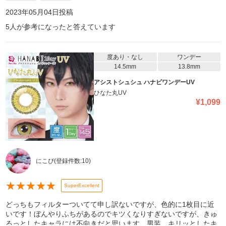
2023年05月04日
投稿
5
人が参考になったと答えています
度あり・なし
ワンデー
14.5mm
13.8mm
アシストシュシュ ハナビワンデーUV
ひなた丸UV
¥
1,099
にこぴ
(登録件数:
10
)
★
★
★
★
★
SuperExcellent
どっちもフィルターついてて申し訳ないですが、色的に1枚目に近
いです！ぼんやりふちがあるのでキツくなりすぎないですが、きゅ
るっとしたキャラには不向きだと思います。男装、キリッとしたキ