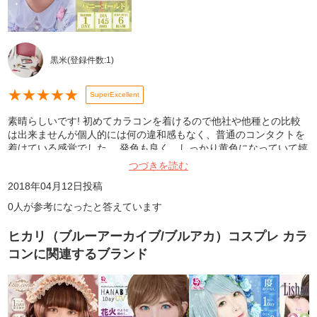
黒米
(登録件数:
1
)
★
★
★
★
★
SuperExcellent
素晴らしいです! 初めてカラコンを着けるので他社や他種との比較
は出来ませんが個人的には何の違和感もなく、普通のコンタクトを
着けている感覚でした。 発色も良く、しっかり黄色になっていて嬉
しかったです。
つづきを読む
2018年04月12日
投稿
0
人が参考になったと答えています
ヒカリ（ブルーアーカイブ/ブルアカ）コスプレ カラ
コン
に関連するブランド