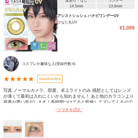
度あり・なし
ワンデー
14.5mm
13.8mm
アシストシュシュ ハナビワンデーUV
ひなた丸UV
¥
1,099
コスプレが趣味な人
(登録件数:
4
)
★
★
★
★
★
SuperExcellent
写真:ノーマルカメラ、部屋、卓上ライトのみ 感想としてはレンズ
が薄くて最初は入れにくいかも知れません！ あと他のカラコンより
視界が悪い気がします！長時間つけてると乾燥してズレてくるので
長時間つける人は目薬必須かなと思います！ コスのために4時間ほ
つづきを読む
どつけたままでしたが僕に問題もなく発色もよくリピしたいなと思
いました!!