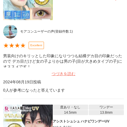
モアコンユーザーの声
(登録件数:
1
)
★
★
★
★
Excellent
男装向けのキリッとした印象になりつつも結構デカ目の印象だった
ので デカ目だけど女の子よりかは男の子(目が大きめタイプの子)に
オススメです！
つづきを読む
2024年08月19日
投稿
0
人が参考になったと答えています
度あり・なし
ワンデー
14.5mm
13.8mm
アシストシュシュ ハナビワンデーUV