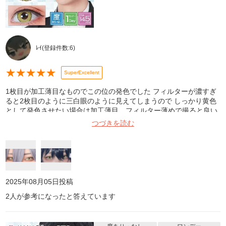
ﾚｲ
(登録件数:
6
)
★
★
★
★
★
SuperExcellent
1枚目が加工薄目なものでこの位の発色でした フィルターが濃すぎ
ると2枚目のように三白眼のように見えてしまうので しっかり黄色
として発色させたい場合は加工薄目、フィルター薄めで撮ると良い
でしょう。
つづきを読む
2025年08月05日
投稿
2
人が参考になったと答えています