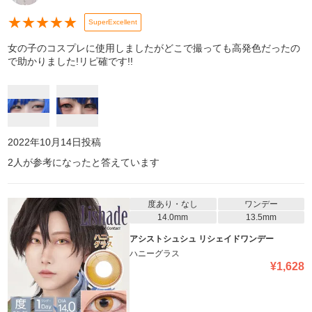
★
★
★
★
★
SuperExcellent
女の子のコスプレに使用しましたがどこで撮っても高発色だったの
で助かりました!リピ確です!!
2022年10月14日
投稿
2
人が参考になったと答えています
度あり・なし
ワンデー
14.0mm
13.5mm
アシストシュシュ リシェイドワンデー
ハニーグラス
¥
1,628