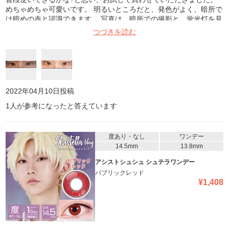
めちゃめちゃ可愛いです。 明るいところだと、発色がよく、暗所で
は暗めの赤と認識できます。 写真は、暗所での撮影と、蛍光灯を見
上げてのお写真になります。是非参考にしてみてください。
つづきを読む
2022年04月10日
投稿
1
人が参考になったと答えています
度あり・なし
ワンデー
14.5mm
13.8mm
アシストシュシュ シュテラワンデー
パブリックレッド
¥
1,408