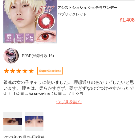
アシストシュシュ シュテラワンデー
パブリックレッド
¥
1,408
PPAP
(登録件数:
16
)
★
★
★
★
★
SuperExcellent
銀魂の女の子キャラに使いました。 理想通りの色でリピしたいと思
います。 硬さは、柔らかすぎず、硬すぎずなのでつけやすかったで
す！ 1枚目→beautyplus 2枚目→プリクラ
つづきを読む
2023年03月05日
投稿