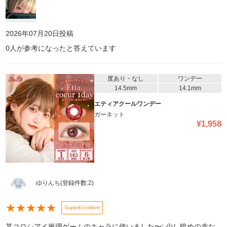
2026年07月20日
投稿
0
人が参考になったと答えています
度あり・なし
ワンデー
14.5mm
14.1mm
エティアクールワンデー
ガーネット
¥
1,958
ゆりんち
(登録件数:
2
)
★
★
★
★
★
SuperExcellent
某コロシアイ推理ゲームのキャラに使いました〜❕ 少し暗めの赤な