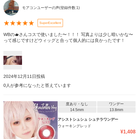
モアコンユーザーの声
(登録件数:
1
)
★
★
★
★
★
SuperExcellent
WBの🫖さんコスで使いました〜！！！ 写真よりは少し暗いかな〜
って感じですけどウィッグと合って個人的には良かったです！
2024年12月11日
投稿
0
人が参考になったと答えています
度あり・なし
ワンデー
14.5mm
13.8mm
アシストシュシュ シュテラワンデー
ウォーキングレッド
¥
1,408