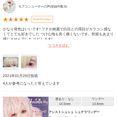
モアコンユーザーの声
(登録件数:
6
)
★
★
★
★
★
SuperExcellent
かなり発色はいいです! フチが綺麗で白目との境目がカラコン感な
くてとても好きでした つけ心地も良く痛くないです。乾燥もあまり
感じませんでした リピします!
つづきを読む
2021年01月28日
投稿
4
人が参考になったと答えています
度あり・なし
ワンデー
14.5mm
13.8mm
アシストシュシュ シュテラワンデー