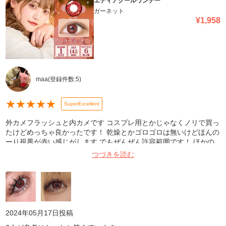
エティアクールワンデー
ガーネット
¥
1,958
maa
(登録件数:
5
)
★
★
★
★
★
SuperExcellent
外カメフラッシュと内カメです コスプレ用とかじゃなくノリで買っ
たけどめっちゃ良かったです！ 乾燥とかゴロゴロは無いけどほんの
ーり視界が赤い感じがします でもぜんぜん許容範囲です！ ほかの
色も買ってみたいです！
つづきを読む
2024年05月17日
投稿