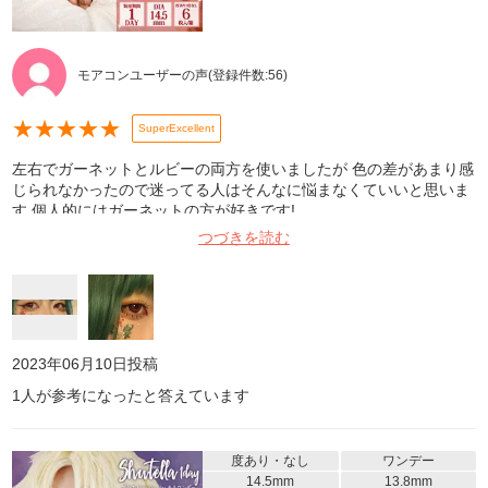
モアコンユーザーの声
(登録件数:
56
)
★
★
★
★
★
SuperExcellent
左右でガーネットとルビーの両方を使いましたが 色の差があまり感
じられなかったので迷ってる人はそんなに悩まなくていいと思いま
す 個人的にはガーネットの方が好きです!
つづきを読む
2023年06月10日
投稿
1
人が参考になったと答えています
度あり・なし
ワンデー
14.5mm
13.8mm