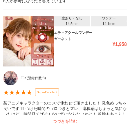
6
人が参考になったと答えています
度あり・なし
ワンデー
14.5mm
14.1mm
エティアクールワンデー
ガーネット
¥
1,958
FJK
(登録件数:
8
)
★
★
★
★
★
SuperExcellent
某アニメキャラクターのコスで使わせて頂きました！ 発色めっちゃ
良いです🙆‍♀️ つけた瞬間のゴロつきとズレ、違和感はちょっと気にな
ったけど、時間経てばそんなに気にならないかと！ 乾燥もあまりし
ませんでした〜！
つづきを読む