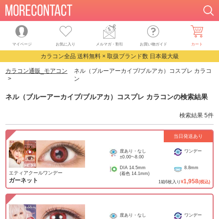
マイページ
お気に入り
メルマガ・割引
お買い物ガイド
カート
カラコン全品 送料無料 × 取扱ブランド数 日本最大級
カラコン通販_モアコン
ネル（ブルーアーカイブ/ブルアカ）コスプレ カラコ
ン
ネル（ブルーアーカイブ/ブルアカ）コスプレ カラコン
の検索結果
検索結果
5
件
当日発送あり
度あり・なし
ワンデー
±0.00
~
-8.00
DIA
14.5mm
8.8mm
エティアクールワンデー
(着色
14.1mm
)
ガーネット
1,958
1
箱
6
枚入り
¥
(税込)
度あり・なし
ワンデー