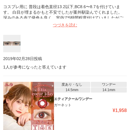
コスプレ用に 普段は着色直径13.2以下,BC8.6〜8.7を付けていま
す。 白目が埋まるかもと不安でしたが案外馴染んでくれました。
深みのある赤で発色も良く、室内で5時間程度付けていましたがご
ろごろせず乾きもなかったです。
つづきを読む
2019年02月28日
投稿
1
人が参考になったと答えています
度あり・なし
ワンデー
14.5mm
14.1mm
エティアクールワンデー
ガーネット
¥
1,958