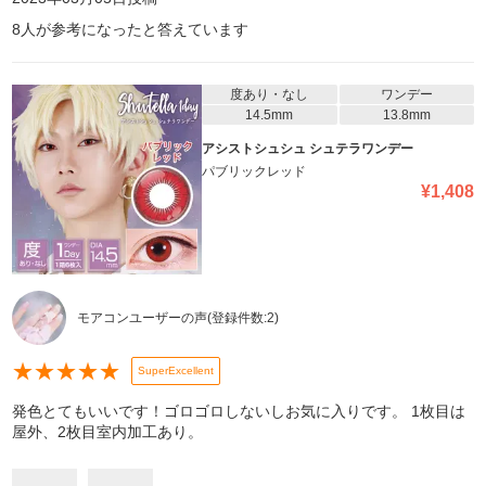
8
人が参考になったと答えています
度あり・なし
ワンデー
14.5mm
13.8mm
アシストシュシュ シュテラワンデー
パブリックレッド
¥
1,408
モアコンユーザーの声
(登録件数:
2
)
★
★
★
★
★
SuperExcellent
発色とてもいいです！ゴロゴロしないしお気に入りです。 1枚目は
屋外、2枚目室内加工あり。