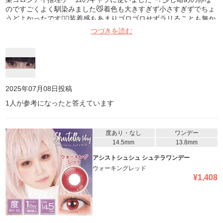
のですごくよく馴染みました😼着色も大きすぎず小さすぎずでちょ
うどよかったです👍🏻装着感もあまりゴロゴロせずラリることも無か
ったです😌
つづきを読む
2025年07月08日
投稿
1
人が参考になったと答えています
度あり・なし
ワンデー
14.5mm
13.8mm
アシストシュシュ シュテラワンデー
ウォーキングレッド
¥
1,408