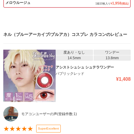
メロウルージュ
1,958
1
箱
10
枚入り
¥
(税込)
ネル（ブルーアーカイブ/ブルアカ）コスプレ カラコン
のレビュー
度あり・なし
ワンデー
14.5mm
13.8mm
アシストシュシュ シュテラワンデー
パブリックレッド
¥
1,408
モアコンユーザーの声
(登録件数:
1
)
★
★
★
★
★
SuperExcellent