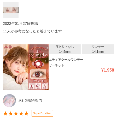
2022年01月27日
投稿
11
人が参考になったと答えています
度あり・なし
ワンデー
14.5mm
14.1mm
エティアクールワンデー
ガーネット
¥
1,958
あむ
(登録件数:
7
)
★
★
★
★
★
SuperExcellent