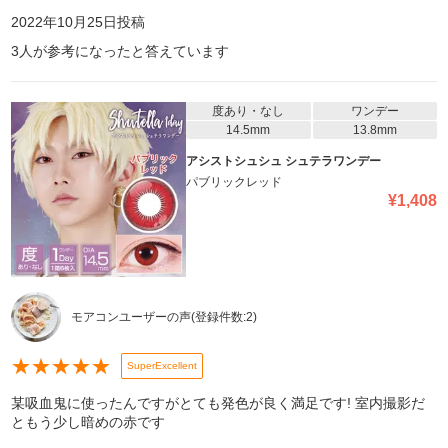
2022年10月25日
投稿
3
人が参考になったと答えています
度あり・なし
ワンデー
14.5mm
13.8mm
アシストシュシュ シュテラワンデー
パブリックレッド
¥
1,408
モアコンユーザーの声
(登録件数:
2
)
★
★
★
★
★
SuperExcellent
某吸血鬼に使ったんですがとても発色が良く満足です! 室内撮影だ
ともう少し暗めの赤です