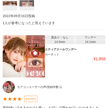
2022年09月16日
投稿
1
人が参考になったと答えています
度あり・なし
ワンデー
14.5mm
14.1mm
エティアクールワンデー
ガーネット
¥
1,958
モアコンユーザーの声
(登録件数:
1
)
★
★
★
★
Excellent
普段使いできるかな?と思い、お試しで買わせていただきました。