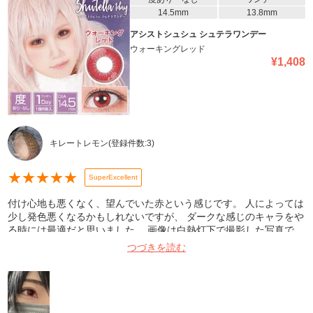
14.5mm
13.8mm
アシストシュシュ シュテラワンデー
ウォーキングレッド
¥
1,408
キレートレモン
(登録件数:
3
)
★
★
★
★
★
SuperExcellent
付け心地も悪くなく、望んでいた赤という感じです。 人によっては
少し発色悪くなるかもしれないですが、 ダークな感じのキャラをや
る時には最適だと思いました。 画像は白熱灯下で撮影した写真で
す。
つづきを読む