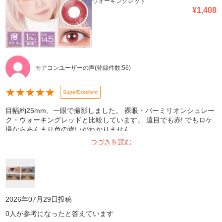
ウォーキングレッド
¥
1,408
モアコンユーザーの声
(登録件数:
56
)
★
★
★
★
★
SuperExcellent
目幅約25mm、一眼で撮影しました。 裸眼・バーミリオンシュレー
ク・ウォーキングレッドと比較しています。 遠目でも赤! でもロケ
撮ならあんまり色の違いがわかりません。
つづきを読む
2026年07月29日
投稿
0
人が参考になったと答えています