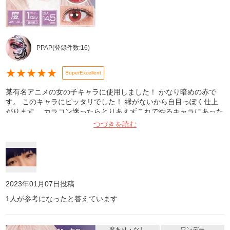
PPAP
(登録件数:
16
)
★
★
★
★
★
SuperExcellent
某有名アニメの女の子キャラに使用しました！ かなり暗めの赤で
す。 このキャラにピッタリでした！ 縁がないから自目っぽく仕上
がります。 カラコン迷ったらとりあえずこれでやるキャラにあった
色を存分に探して買って欲しい！！
つづきを読む
2023年01月07日
投稿
1
人が参考になったと答えています
度あり・なし
ワンデー