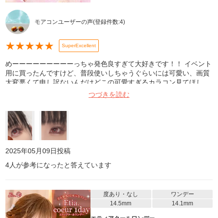
モアコンユーザーの声
(登録件数:
4
)
★
★
★
★
★
SuperExcellent
めーーーーーーーーーっちゃ発色良すぎて大好きです！！ イベント
用に買ったんですけど、普段使いしちゃうぐらいには可愛い、画質
大変悪くて申し訳ないんだけどこの可愛すぎるカラコン見てほし
い、、。 裏表逆に入ってたりするけど色で判断できるし良いかな。
つづきを読む
乾いてゴロゴロしたりズレることもほぼないし、目薬もあまり使わ
なくて良いから楽！でした！これはリピしたｰｰｰｰｰｰｰｰｰｰｯい‼️‼️
2025年05月09日
投稿
4
人が参考になったと答えています
度あり・なし
ワンデー
14.5mm
14.1mm