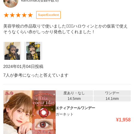
karicontact
(登録件数:
6
)
★
★
★
★
★
SuperExcellent
美容学校の作品取りで使いました🙆🏻‍♀️ハロウィンとかの仮装で使え
そうなくらい赤がしっかり発色してくれました！
2024年01月04日
投稿
7
人が参考になったと答えています
度あり・なし
ワンデー
14.5mm
14.1mm
エティアクールワンデー
ガーネット
¥
1,958