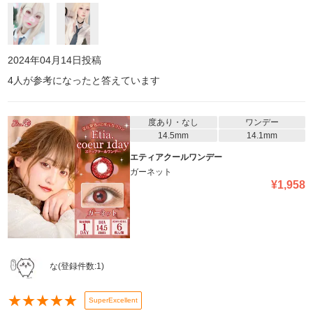
2024年04月14日
投稿
4
人が参考になったと答えています
度あり・なし
ワンデー
14.5mm
14.1mm
エティアクールワンデー
ガーネット
¥
1,958
な
(登録件数:
1
)
★
★
★
★
★
SuperExcellent