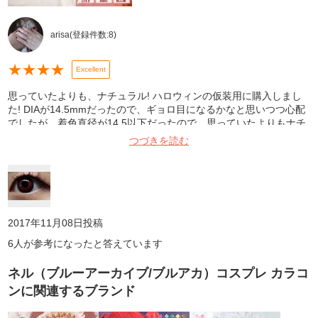
arisa
(登録件数:
8
)
★
★
★
★
Excellent
思っていたよりも、ナチュラル! ハロウィンの仮装用に購入しまし
た! DIAが14.5mmだったので、ギョロ目になるかなと思いつつ心配
でしたが、着色直径が14.5以下だったので、思っていたよりもナチ
ュラルに盛る事が出来ました! また、このカラコンは、1day限定の
つづきを読む
お色だというところにも惹かれて購入しました! 周りの人達にも、
「可愛い!」と好評でした!☺️ 写真は、洗面台で撮影しました!
2017年11月08日
投稿
6
人が参考になったと答えています
ネル（ブルーアーカイブ/ブルアカ）コスプレ カラコ
ン
に関連するブランド