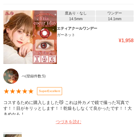
度あり・なし
ワンデー
14.5mm
14.1mm
エティアクールワンデー
ガーネット
¥
1,958
ぺ
(登録件数:
5
)
★
★
★
★
★
SuperExcellent
コスするために購入しました😼 これは外カメで鏡で撮った写真で
す！！目がキリッとします！！乾燥もしなくて良かったです！！大
きめかも！
つづきを読む