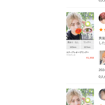
0
人
★
男
し
度あり・なし
ワンデー
14.5mm
13.7mm
エティアレオーヴワンデー
ペリドット
¥
1,958
20
0
人