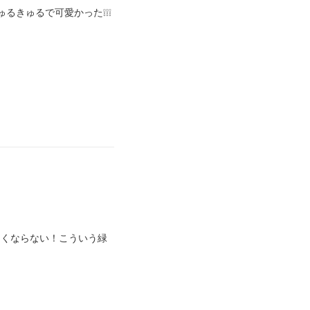
るきゅるで可愛かった❕❕❕
つくならない！こういう緑