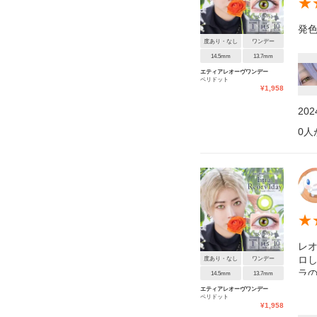
★
発色
度あり・なし
ワンデー
14.5mm
13.7mm
エティアレオーヴワンデー
ペリドット
¥
1,958
20
0
人
★
レ
ロ
度あり・なし
ワンデー
ラの
14.5mm
13.7mm
エティアレオーヴワンデー
ペリドット
¥
1,958