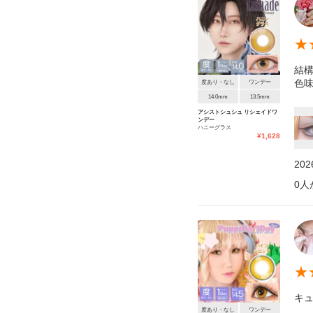
★
結
色
度あり・なし
ワンデー
14.0mm
13.5mm
アシストシュシュ リシェイドワ
ンデー
ハニーグラス
¥
1,628
20
0
人
★
キ
度あり・なし
ワンデー