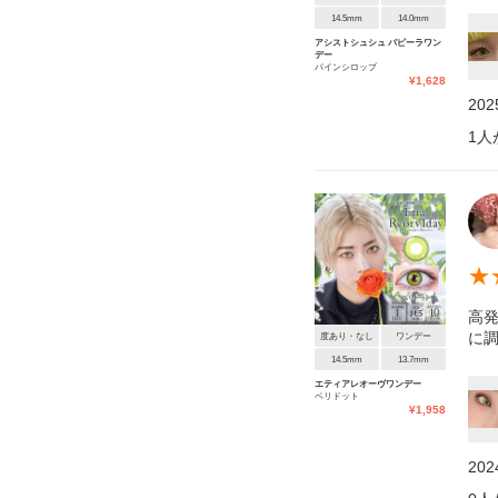
14.5mm
14.0mm
アシストシュシュ パピーラワン
デー
パインシロップ
¥
1,628
20
1
人
★
高
に
度あり・なし
ワンデー
14.5mm
13.7mm
エティアレオーヴワンデー
ペリドット
¥
1,958
20