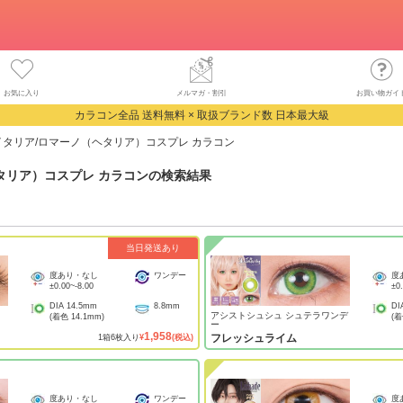
お気に入り
メルマガ・割引
お買い物ガイ
カラコン全品 送料無料 × 取扱ブランド数 日本最大級
イタリア/ロマーノ（ヘタリア）コスプレ カラコン
タリア）コスプレ カラコン
の検索結果
当日発送あり
度あり・なし
ワンデー
度
±0.00
~
-8.00
±0
DIA
14.5mm
8.8mm
DI
アシストシュシュ シュテラワンデ
(着色
14.1mm
)
(
ー
1,958
フレッシュライム
1
箱
6
枚入り
¥
(税込)
度あり・なし
ワンデー
度