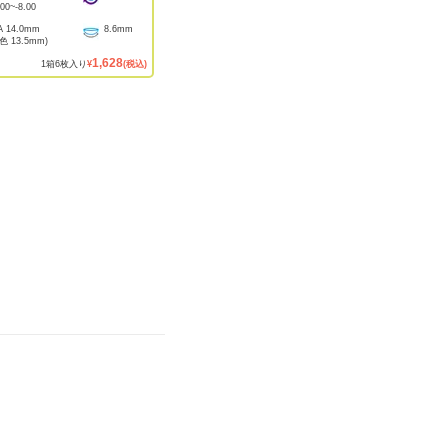
.00
~
-8.00
A
14.0mm
8.6mm
着色
13.5mm
)
1,628
1
箱
6
枚入り
¥
(税込)