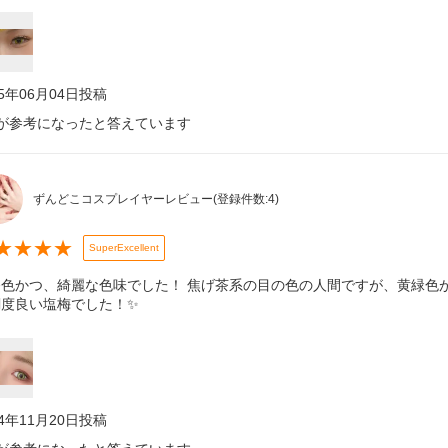
25年06月04日
投稿
が参考になったと答えています
ずんどこコスプレイヤーレビュー
(登録件数:
4
)
★
★
★
★
SuperExcellent
発色かつ、綺麗な色味でした！ 焦げ茶系の目の色の人間ですが、黄緑色
調度良い塩梅でした！✨
24年11月20日
投稿