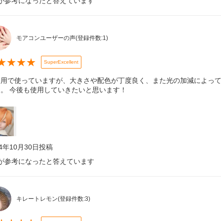
が参考になったと答えています
モアコンユーザーの声
(登録件数:
1
)
★
★
★
★
SuperExcellent
装用で使っていますが、大きさや配色が丁度良く、また光の加減によっ
た。 今後も使用していきたいと思います！
24年10月30日
投稿
が参考になったと答えています
キレートレモン
(登録件数:
3
)