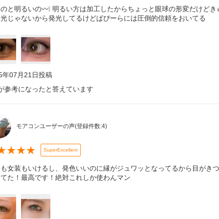
のと明るいの〰️❕ 明るい方は加工したからちょっと眼球の形変だけどきゅ
然光じゃないから発光してるけどぱぴーらには圧倒的信頼をおいてる
25年07月21日
投稿
が参考になったと答えています
モアコンユーザーの声
(登録件数:
4
)
★
★
★
★
SuperExcellent
装も女装もいけるし、発色いいのに縁がジュワッとなってるから目がき
めてた！最高です！絶対これしか使わんマン