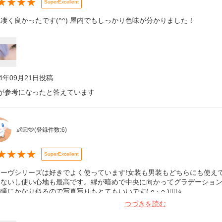
★
★
★
★
SuperExcellent
凄く良かったです(^^) 屋内でもしっかり色味が分かりました！
24年09月21日
投稿
が参考になったと答えています
👶🏻🩵
(登録件数:
6
)
★
★
★
★
SuperExcellent
オーヴシリーズは好きでよく使っています!女装も男装もどちらにも使え
しないし使い心地も最高です。縁が暗めで中央に向かってグラデーション
瞳にかなり似るので写真写りもとてもいいです︎( ᴖ ·̫ ᴖ )︎︎👍🏻⭐️
つづきを読む