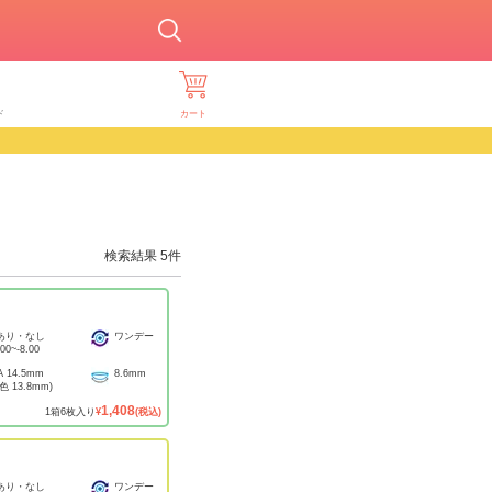
ド
カート
検索結果
5
件
あり・なし
ワンデー
.00
~
-8.00
A
14.5mm
8.6mm
着色
13.8mm
)
1,408
1
箱
6
枚入り
¥
(税込)
あり・なし
ワンデー