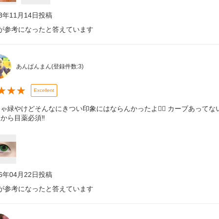
23年11月14日
投稿
が参考になったと答えています
あんぱんまん
(登録件数:
3
)
★
★
★
Excellent
ゃ緑やけどそんなにきつい印象にはならんかったよ👍🏻 カーブあって
から目薬必須‼️
26年04月22日
投稿
が参考になったと答えています