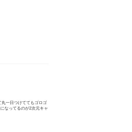
て丸一日つけててもゴロゴ
になってるのが2次元キャ