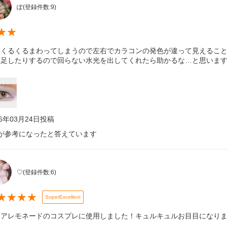
ぽ
(登録件数:
9
)
★
★
構くるくるまわってしまうので左右でカラコンの発色が違って見えること
味足したりするので回らない水光を出してくれたら助かるな…と思います(
26年03月24日
投稿
が参考になったと答えています
♡
(登録件数:
6
)
★
★
★
★
SuperExcellent
ュアレモネードのコスプレに使用しました！キュルキュルお目目になりま