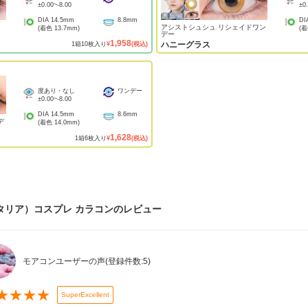
±0.00
~
-8.00
±0
DIA
14.5mm
8.8mm
DI
アシストシュシュ リシェイドワン
(着色
13.7mm
)
(
デー
1,958
ハニーグラス
1
箱
10
枚入り
¥
(税込)
度あり・なし
ワンデー
±0.00
~
-8.00
DIA
14.5mm
8.6mm
デ
(着色
14.0mm
)
1,628
1
箱
6
枚入り
¥
(税込)
タリア）コスプレ カラコン
のレビュー
モアコンユーザーの声
(登録件数:
5
)
★
★
★
★
SuperExcellent