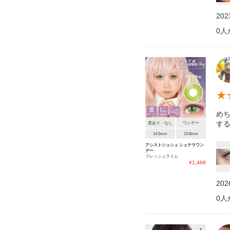
20
0
人
★
めち
する
度あり・なし
ワンデー
14.5mm
13.8mm
アシストシュシュ シュテラワン
デー
フレッシュライム
¥
1,408
20
0
人