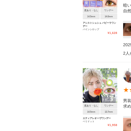
暗い
自
度あり・なし
ワンデー
14.5mm
14.0mm
アシストシュシュ パピーラワン
デー
パインシロップ
¥
1,628
20
2
人
★
男
求
度あり・なし
ワンデー
14.5mm
13.7mm
エティアレオーヴワンデー
ペリドット
¥
1,958