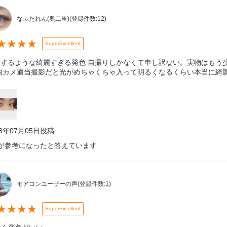
なふたれん(奥二重)
(登録件数:
12
)
★
★
★
★
SuperExcellent
光するような綺麗すぎる発色 自撮りしかなくて申し訳ない。実物はもう
 内カメ適当撮影だと光がめちゃくちゃ入って明るくなるくらい本当に綺
23年07月05日
投稿
が参考になったと答えています
モアコンユーザーの声
(登録件数:
1
)
★
★
★
★
SuperExcellent