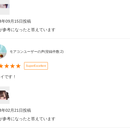
24年09月15日
投稿
が参考になったと答えています
モアコンユーザーの声
(登録件数:
2
)
★
★
★
★
SuperExcellent
レイです！
24年02月21日
投稿
が参考になったと答えています