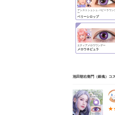
アシストシュシュ パピーラワン
ー
ベリーシロップ
エティアメロウワンデー
メロウネビュラ
池田朝右衛門（銀魂）コス
★