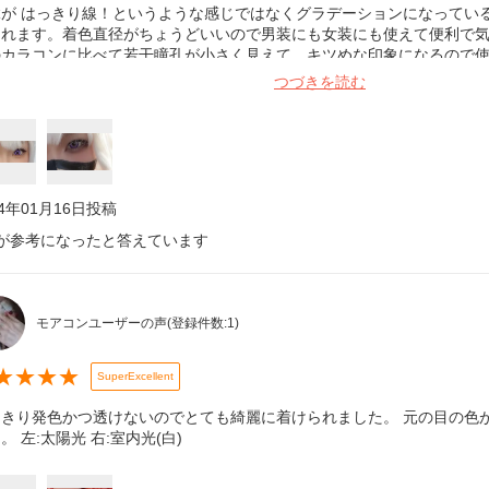
縁が はっきり線！というような感じではなくグラデーションになってい
なれます。着色直径がちょうどいいので男装にも女装にも使えて便利で
のカラコンに比べて若干瞳孔が小さく見えて、キツめな印象になるので
いいかもしれません。
つづきを読む
24年01月16日
投稿
が参考になったと答えています
モアコンユーザーの声
(登録件数:
1
)
★
★
★
★
SuperExcellent
っきり発色かつ透けないのでとても綺麗に着けられました。 元の目の色
。 左:太陽光 右:室内光(白)