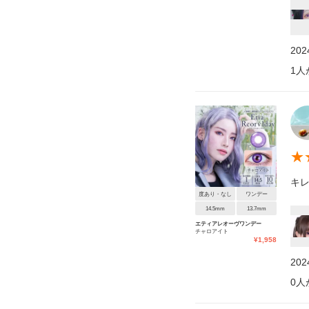
20
1
人
★
キ
度あり・なし
ワンデー
14.5mm
13.7mm
エティアレオーヴワンデー
チャロアイト
¥
1,958
20
0
人