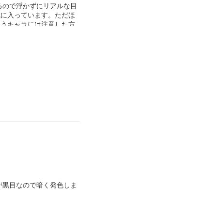
るので浮かずにリアルな目
気に入っています。ただほ
使うキャラには注意した方
が黒目なので暗く発色しま