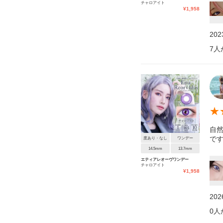
チャロアイト
¥
1,958
20
7
人
★
自
で
度あり・なし
ワンデー
14.5mm
13.7mm
エティアレオーヴワンデー
チャロアイト
¥
1,958
20
0
人