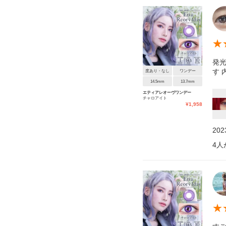
★
発
す
度あり・なし
ワンデー
14.5mm
13.7mm
エティアレオーヴワンデー
チャロアイト
¥
1,958
20
4
人
★