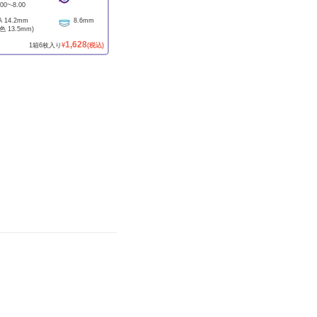
.00
~
-8.00
A
14.2mm
8.6mm
着色
13.5mm
)
1,628
1
箱
6
枚入り
¥
(税込)