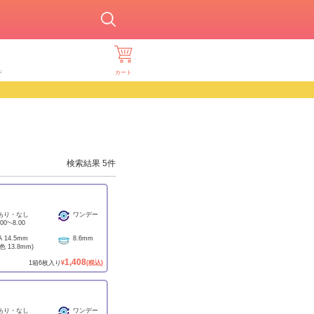
ド
カート
検索結果
5
件
あり・なし
ワンデー
.00
~
-8.00
A
14.5mm
8.6mm
着色
13.8mm
)
1,408
1
箱
6
枚入り
¥
(税込)
あり・なし
ワンデー