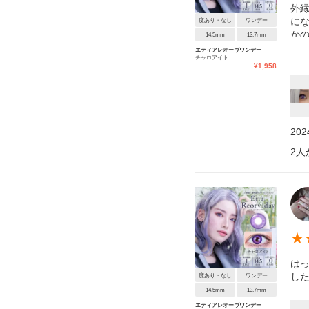
外
に
度あり・なし
ワンデー
か
14.5mm
13.7mm
が
エティアレオーヴワンデー
チャロアイト
¥
1,958
20
2
人
★
は
した
度あり・なし
ワンデー
14.5mm
13.7mm
エティアレオーヴワンデー