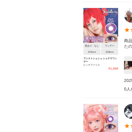
★
商
たの
度あり・なし
ワンデー
14.5mm
13.8mm
アシストシュシュ シュテラワン
デー
ピッチアイリス
¥
1,408
20
0
人
★