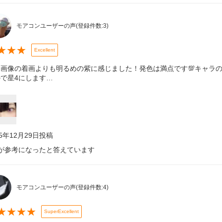
モアコンユーザーの声
(登録件数:
3
)
★
★
★
Excellent
品画像の着画よりも明るめの紫に感じました！発色は満点です💯キャラ
で星4にします…
25年12月29日
投稿
が参考になったと答えています
モアコンユーザーの声
(登録件数:
4
)
★
★
★
★
SuperExcellent