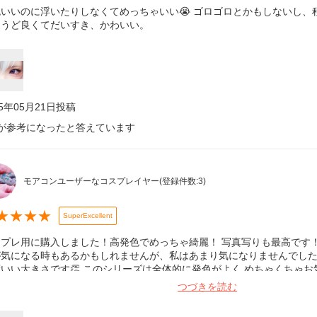
色いいのに浮いたりしなくてめっちゃいい😭 ゴロゴロとかもしないし、
ょうど良くてだいすき、かわいい。
25年05月21日
投稿
が参考になったと答えています
モアコンユーザーなコスプレイヤー
(登録件数:
3
)
★
★
★
★
SuperExcellent
プレ用に購入しました！高発色でめっちゃ綺麗！ 写真写りも最高です！
が気になる時もあるかもしれませんが、私はあまり気になりませんでした
いい大きさです👏 このシリーズは全体的に発色がよく めちゃくちゃ
用してます！ この金額で1箱10枚入なのも嬉しいです😊
つづきを読む