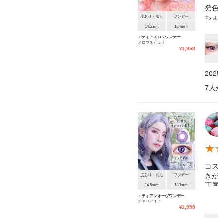
発
ち
度あり・なし
ワンデー
14.5mm
13.7mm
エティアメロウワンデー
メロウネビュラ
¥
1,958
20
7
人
★
コス
き
度あり・なし
ワンデー
丁度
14.5mm
13.7mm
も愛
エティアレオーヴワンデー
チャロアイト
¥
1,958