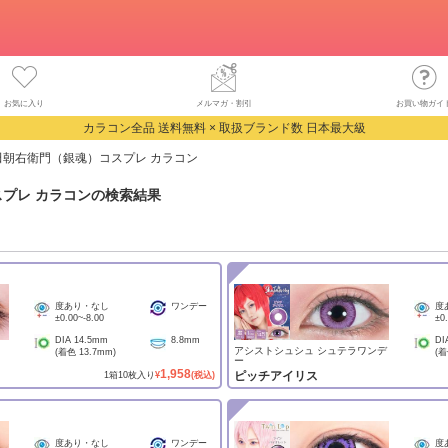
お気に入り
メルマガ・割引
お買い物ガイ
カラコン全品 送料無料 × 取扱ブランド数 日本最大級
田朝右衛門（銀魂）コスプレ カラコン
プレ カラコン
の検索結果
度あり・なし
ワンデー
度
±0.00
~
-8.00
±0
DIA
14.5mm
8.8mm
DI
アシストシュシュ シュテラワンデ
(着色
13.7mm
)
(
ー
1,958
ピッチアイリス
1
箱
10
枚入り
¥
(税込)
度あり・なし
ワンデー
度