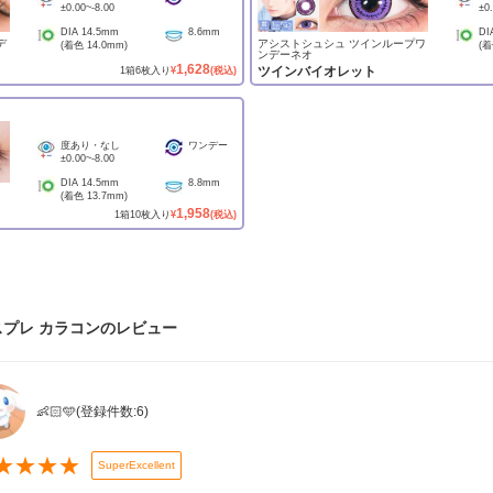
±0.00
~
-8.00
±0
DIA
14.5mm
8.6mm
DI
デ
アシストシュシュ ツインループワ
(着色
14.0mm
)
(
ンデーネオ
1,628
ツインバイオレット
1
箱
6
枚入り
¥
(税込)
度あり・なし
ワンデー
±0.00
~
-8.00
DIA
14.5mm
8.8mm
(着色
13.7mm
)
1,958
1
箱
10
枚入り
¥
(税込)
プレ カラコン
のレビュー
👶🏻🩵
(登録件数:
6
)
★
★
★
★
SuperExcellent