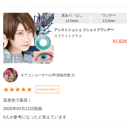
度あり・なし
ワンデー
14.0mm
13.5mm
アシストシュシュ リシェイドワンデー
スプライトグラス
¥
1,628
モアコンユーザーの声
(登録件数:
1
)
★
★
★
★
★
SuperExcellent
高発色で最高！
2025年03月12日
投稿
0
人が参考になったと答えています