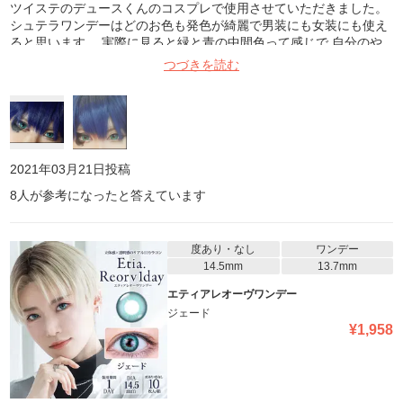
ツイステのデュースくんのコスプレで使用させていただきました。
シュテラワンデーはどのお色も発色が綺麗で男装にも女装にも使え
ると思います。 実際に見ると緑と青の中間色って感じで 自分のや
るキャラクターのイメージにぴったりでした。 また使用させていた
つづきを読む
だきます。 お写真 1枚目→白のライトを使用 2枚目→黄色い蛍光灯
+snowで撮影 (反転直してあります)
2021年03月21日
投稿
8
人が参考になったと答えています
度あり・なし
ワンデー
14.5mm
13.7mm
エティアレオーヴワンデー
ジェード
¥
1,958