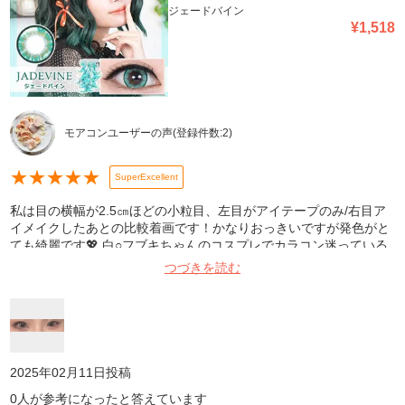
ジェードバイン
¥
1,518
モアコンユーザーの声
(登録件数:
2
)
★
★
★
★
★
SuperExcellent
私は目の横幅が2.5㎝ほどの小粒目、左目がアイテープのみ/右目ア
イメイクしたあとの比較着画です！かなりおっきいですが発色がと
ても綺麗です💖 白○フブキちゃんのコスプレでカラコン迷っている
人はこれおすすめしたいです。
つづきを読む
2025年02月11日
投稿
0
人が参考になったと答えています