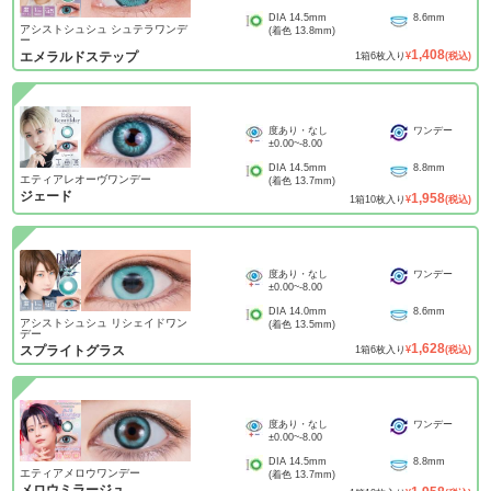
DIA
14.5mm
8.6mm
アシストシュシュ シュテラワンデ
(着色
13.8mm
)
ー
1,408
エメラルドステップ
1
箱
6
枚入り
¥
(税込)
度あり・なし
ワンデー
±0.00
~
-8.00
DIA
14.5mm
8.8mm
エティアレオーヴワンデー
(着色
13.7mm
)
ジェード
1,958
1
箱
10
枚入り
¥
(税込)
度あり・なし
ワンデー
±0.00
~
-8.00
DIA
14.0mm
8.6mm
アシストシュシュ リシェイドワン
(着色
13.5mm
)
デー
1,628
スプライトグラス
1
箱
6
枚入り
¥
(税込)
度あり・なし
ワンデー
±0.00
~
-8.00
DIA
14.5mm
8.8mm
エティアメロウワンデー
(着色
13.7mm
)
メロウミラージュ