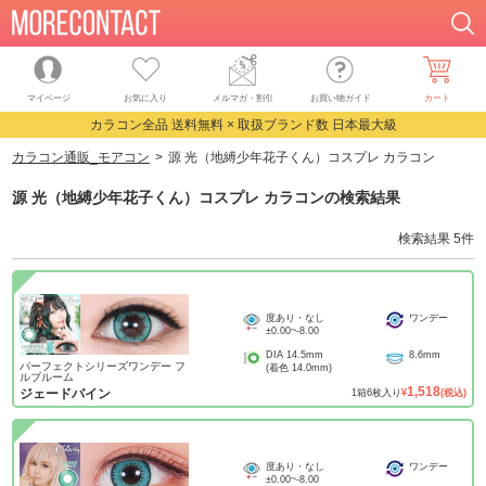
マイページ
お気に入り
メルマガ・割引
お買い物ガイド
カート
カラコン全品 送料無料 × 取扱ブランド数 日本最大級
カラコン通販_モアコン
源 光（地縛少年花子くん）コスプレ カラコン
源 光（地縛少年花子くん）コスプレ カラコン
の検索結果
検索結果
5
件
度あり・なし
ワンデー
±0.00
~
-8.00
DIA
14.5mm
8.6mm
パーフェクトシリーズワンデー フ
(着色
14.0mm
)
ルブルーム
1,518
ジェードバイン
1
箱
6
枚入り
¥
(税込)
度あり・なし
ワンデー
±0.00
~
-8.00