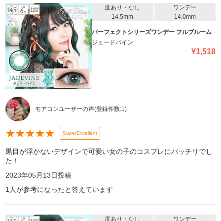
度あり・なし
ワンデー
14.5mm
14.0mm
パーフェクトシリーズワンデー フルブルーム
ジェードバイン
¥
1,518
モアコンユーザーの声
(登録件数:
1
)
★
★
★
★
★
SuperExcellent
黒目が浮かないデザインで可愛い女の子のコスプレにバッチリでし
た！
2023年05月13日
投稿
1
人が参考になったと答えています
度あり・なし
ワンデー