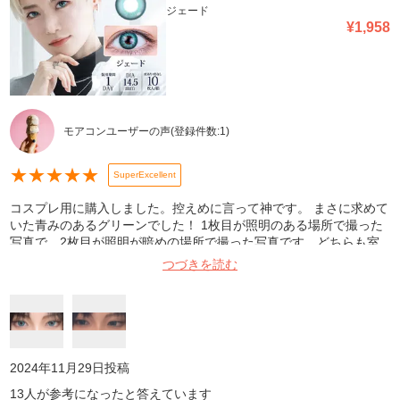
ジェード
¥
1,958
モアコンユーザーの声
(登録件数:
1
)
★
★
★
★
★
SuperExcellent
コスプレ用に購入しました。控えめに言って神です。 まさに求めて
いた青みのあるグリーンでした！ 1枚目が照明のある場所で撮った
写真で、2枚目が照明が暗めの場所で撮った写真です。どちらも室
内です。ご参考までに🙇‍♀️
つづきを読む
2024年11月29日
投稿
13
人が参考になったと答えています