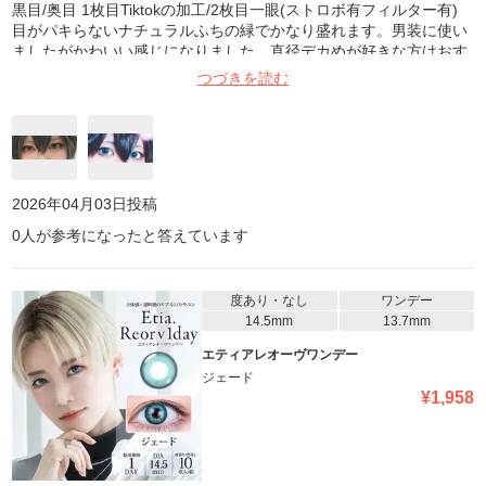
黒目/奥目 1枚目Tiktokの加工/2枚目一眼(ストロボ有フィルター有)
目がパキらないナチュラルふちの緑でかなり盛れます。男装に使い
ましたがかわいい感じになりました。直径デカめが好きな方はおす
すめです 某刀の新々刀の祖です
つづきを読む
2026年04月03日
投稿
0
人が参考になったと答えています
度あり・なし
ワンデー
14.5mm
13.7mm
エティアレオーヴワンデー
ジェード
¥
1,958