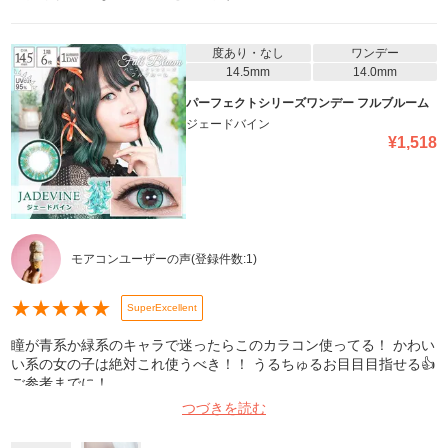
度あり・なし
ワンデー
14.5mm
14.0mm
パーフェクトシリーズワンデー フルブルーム
ジェードバイン
¥
1,518
モアコンユーザーの声
(登録件数:
1
)
★
★
★
★
★
SuperExcellent
瞳が青系か緑系のキャラで迷ったらこのカラコン使ってる！ かわい
い系の女の子は絶対これ使うべき！！ うるちゅるお目目目指せる👍
ご参考までに！
つづきを読む