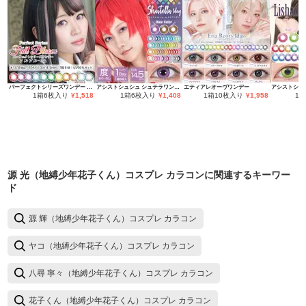
パーフェクトシリーズワンデー フルブルーム
アシストシュシュ シュテラワンデー
エティアレオーヴワンデー
1箱6枚入り
¥
1,518
1箱6枚入り
¥
1,408
1箱10枚入り
¥
1,958
1
源 光（地縛少年花子くん）コスプレ カラコン
に関連するキーワー
ド
源 輝（地縛少年花子くん）コスプレ カラコン
ヤコ（地縛少年花子くん）コスプレ カラコン
八尋 寧々（地縛少年花子くん）コスプレ カラコン
花子くん（地縛少年花子くん）コスプレ カラコン