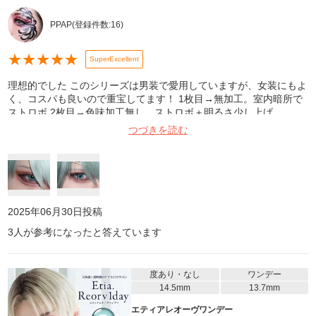
PPAP
(登録件数:
16
)
★
★
★
★
★
SuperExcellent
理想的でした このシリーズは男装で愛用していますが、女装にもよ
く、コスパも良いので重宝してます！ 1枚目→無加工。室内暗所で
ストロボ 2枚目→色味加工無し、ストロボ＋明るさ少し上げ
つづきを読む
2025年06月30日
投稿
3
人が参考になったと答えています
度あり・なし
ワンデー
14.5mm
13.7mm
エティアレオーヴワンデー