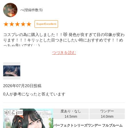
ぺ
(登録件数:
5
)
★
★
★
★
★
SuperExcellent
コスプレの為に購入しました！！😻 発色が良すぎて目の印象が変わ
ります！！！キリッとした目つきにしたい時におすすめです！！め
っちゃ良いです( ; ; )
つづきを読む
2026年07月20日
投稿
0
人が参考になったと答えています
度あり・なし
ワンデー
14.5mm
14.0mm
パーフェクトシリーズワンデー フルブルーム