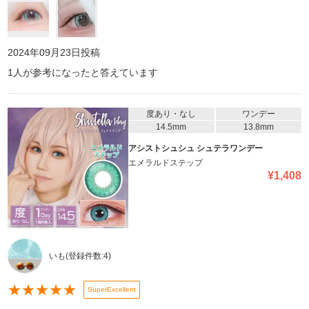
2024年09月23日
投稿
1
人が参考になったと答えています
度あり・なし
ワンデー
14.5mm
13.8mm
アシストシュシュ シュテラワンデー
エメラルドステップ
¥
1,408
いも
(登録件数:
4
)
★
★
★
★
★
SuperExcellent