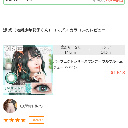
1,958
1
箱
10
枚入り
¥
(税込)
源 光（地縛少年花子くん）コスプレ カラコン
のレビュー
度あり・なし
ワンデー
14.5mm
14.0mm
パーフェクトシリーズワンデー フルブルーム
ジェードバイン
¥
1,518
🐺
(登録件数:
5
)
★
★
★
★
Excellent