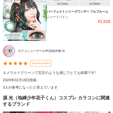
14.5mm
14.0mm
パーフェクトシリーズワンデー フルブルーム
ジェードバイン
¥
1,518
モアコンユーザーの声
(登録件数:
9
)
★
★
★
★
★
SuperExcellent
エメラルドグリーンで宝石のような感じでとても綺麗です!
2020年02月18日
投稿
3
人が参考になったと答えています
源 光（地縛少年花子くん）コスプレ カラコン
に関連
するブランド