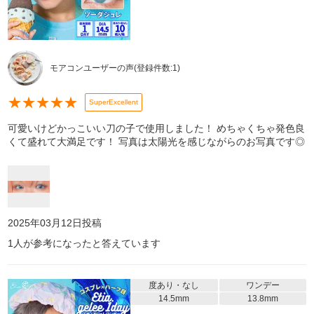
モアコンユーザーの声
(登録件数:
1
)
★
★
★
★
★
SuperExcellent
可愛いけどかっこいい刀の子で使用しました！ めちゃくちゃ発色良
くて盛れて大満足です！ 写真は太陽光を感じながらのお写真です◎
2025年03月12日
投稿
1
人が参考になったと答えています
度あり・なし
ワンデー
14.5mm
13.8mm