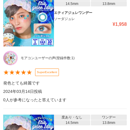
14.5mm
13.8mm
エティアジュレワンデー
ソーダジュレ
¥
1,958
モアコンユーザーの声
(登録件数:
1
)
★
★
★
★
★
SuperExcellent
発色とても綺麗です
2024年03月14日
投稿
0
人が参考になったと答えています
度あり・なし
ワンデー
14.5mm
13.8mm