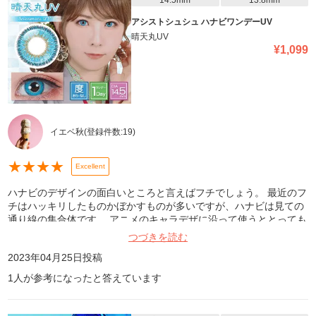
14.5mm
13.8mm
アシストシュシュ ハナビワンデーUV
晴天丸UV
¥
1,099
イエベ秋
(登録件数:
19
)
★
★
★
★
Excellent
ハナビのデザインの面白いところと言えばフチでしょう。 最近のフ
チはハッキリしたものかぼかすものが多いですが、ハナビは見ての
通り線の集合体です。 アニメのキャラデザに沿って使うととっても
いいと思います。
つづきを読む
2023年04月25日
投稿
1
人が参考になったと答えています