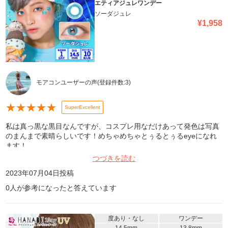
エティアジュレワンデー
ソーダジュレ
¥
1,958
モアコンユーザーの声
(登録件数:
3
)
★
★
★
★
★
SuperExcellent
私は真っ黒な黒目なんですが、コスプレ用なだけあって発色は写真
のまんまで素晴らしいです！めちゃめちゃとぅるとぅるeyeになれ
ます！
つづきを読む
2023年07月04日
投稿
0
人が参考になったと答えています
度あり・なし
ワンデー