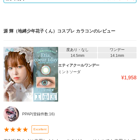
源 輝（地縛少年花子くん）コスプレ カラコン
のレビュー
度あり・なし
ワンデー
14.5mm
14.1mm
エティアクールワンデー
ミントソーダ
¥
1,958
PPAP
(登録件数:
16
)
★
★
★
★
Excellent