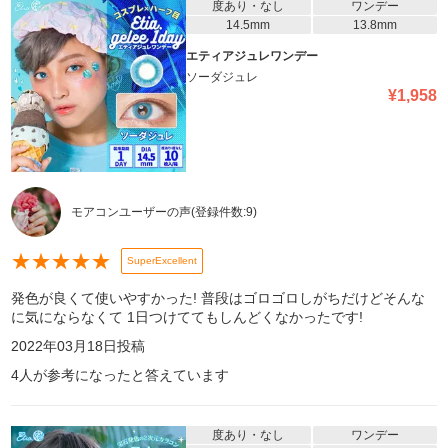
度あり・なし
ワンデー
14.5mm
13.8mm
エティアジュレワンデー
ソーダジュレ
¥
1,958
モアコンユーザーの声
(登録件数:
9
)
★
★
★
★
★
SuperExcellent
発色が良くて使いやすかった! 普段はゴロゴロしがちだけどそんな
に気にならなくて 1日つけててもしんどくなかったです!
2022年03月18日
投稿
4
人が参考になったと答えています
度あり・なし
ワンデー