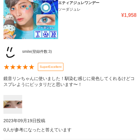
エティアジュレワンデー
ソーダジュレ
¥
1,958
smile
(登録件数:
3
)
★
★
★
★
★
SuperExcellent
鏡音リンちゃんに使いました！馴染む感じに発色してくれるけどコ
スプレようにピッタリだと思います〜！
2023年09月19日
投稿
0
人が参考になったと答えています