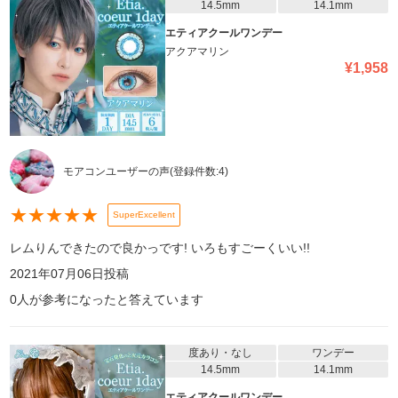
14.5mm
14.1mm
エティアクールワンデー
アクアマリン
¥
1,958
モアコンユーザーの声
(登録件数:
4
)
★
★
★
★
★
SuperExcellent
レムりんできたので良かっです! いろもすごーくいい!!
2021年07月06日
投稿
0
人が参考になったと答えています
度あり・なし
ワンデー
14.5mm
14.1mm
エティアクールワンデー