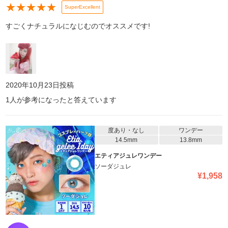
★
★
★
★
★
SuperExcellent
すごくナチュラルになじむのでオススメです!
2020年10月23日
投稿
1
人が参考になったと答えています
度あり・なし
ワンデー
14.5mm
13.8mm
エティアジュレワンデー
ソーダジュレ
¥
1,958