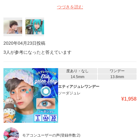
つづきを読む
2020年04月23日
投稿
3
人が参考になったと答えています
度あり・なし
ワンデー
14.5mm
13.8mm
エティアジュレワンデー
ソーダジュレ
¥
1,958
モアコンユーザーの声
(登録件数:
2
)