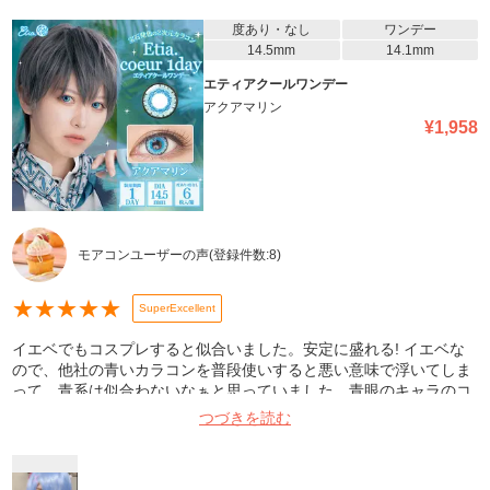
度あり・なし
ワンデー
14.5mm
14.1mm
エティアクールワンデー
アクアマリン
¥
1,958
モアコンユーザーの声
(登録件数:
8
)
★
★
★
★
★
SuperExcellent
イエベでもコスプレすると似合いました。安定に盛れる! イエベな
ので、他社の青いカラコンを普段使いすると悪い意味で浮いてしま
って、青系は似合わないなぁと思っていました。青眼のキャラのコ
スプレをしたいなぁと思い、エティア(の緑色や紫)のカラコンが好
つづきを読む
きなので、エティアで青眼に挑戦してみたら、めちゃくちゃ可愛か
ったです。やはり写真盛れは凄いです!コスプレならこれって感じで
す。値段は張りますが...それだけの価値あります。 発色がめちゃく