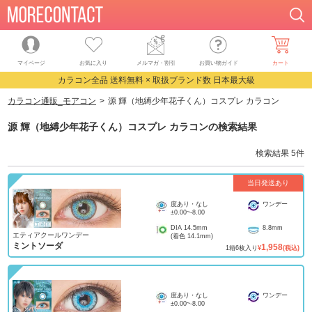
マイページ
お気に入り
メルマガ・割引
お買い物ガイド
カート
カラコン全品 送料無料 × 取扱ブランド数 日本最大級
カラコン通販_モアコン
源 輝（地縛少年花子くん）コスプレ カラコン
源 輝（地縛少年花子くん）コスプレ カラコン
の検索結果
検索結果
5
件
当日発送あり
度あり・なし
ワンデー
±0.00
~
-8.00
DIA
14.5mm
8.8mm
エティアクールワンデー
(着色
14.1mm
)
ミントソーダ
1,958
1
箱
6
枚入り
¥
(税込)
度あり・なし
ワンデー
±0.00
~
-8.00