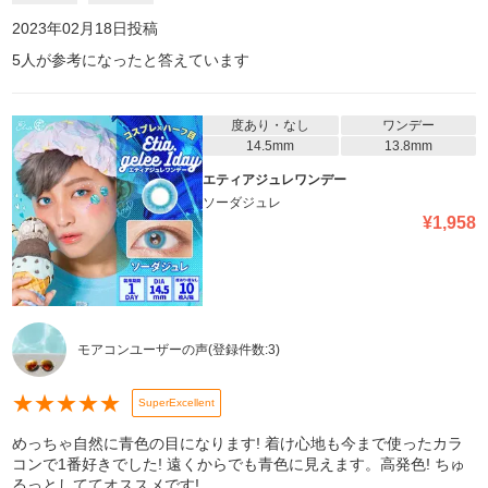
2023年02月18日
投稿
5
人が参考になったと答えています
度あり・なし
ワンデー
14.5mm
13.8mm
エティアジュレワンデー
ソーダジュレ
¥
1,958
モアコンユーザーの声
(登録件数:
3
)
★
★
★
★
★
SuperExcellent
めっちゃ自然に青色の目になります! 着け心地も今まで使ったカラ
コンで1番好きでした! 遠くからでも青色に見えます。高発色! ちゅ
るっとしててオススメです!