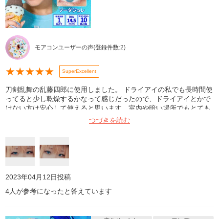
モアコンユーザーの声
(登録件数:
2
)
★
★
★
★
★
SuperExcellent
刀剣乱舞の乱藤四郎に使用しました。 ドライアイの私でも長時間使
ってると少し乾燥するかなって感じだったので、ドライアイとかで
はない方は安心して使えると思います。室内や暗い場所でもとても
良く発色し、自然光やライトの前だととっても綺麗な色になりま
つづきを読む
す。画像は少し暗めな室内です。直径も大きすぎず、フチなしで男
装にも女装にも使いやすい良いカラコンだと思います。私は好きす
ぎて何度もリピートしてます!
2023年04月12日
投稿
4
人が参考になったと答えています