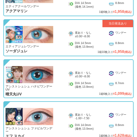
DIA
14.5mm
8.8mm
エティアクールワンデー
(着色
14.1mm
)
アクアマリン
1,958
1
箱
6
枚入り
¥
(税込)
当日発送あり
度あり・なし
ワンデー
±0.00
~
-8.00
DIA
14.5mm
8.8mm
エティアジュレワンデー
(着色
13.8mm
)
ソーダジュレ
1,958
1
箱
10
枚入り
¥
(税込)
度あり・なし
ワンデー
±0.00
~
-8.00
DIA
14.5mm
8.7mm
アシストシュシュ ハナビワンデー
(着色
13.8mm
)
UV
1,099
晴天丸UV
1
箱
6
枚入り
¥
(税込)
度あり・なし
ワンデー
-1.00
~
-7.50
DIA
14.0mm
8.6mm
アシストシュシュ ファビルワンデ
(着色
13.0mm
)
ー
1,628
エフ スカイ
1
箱
6
枚入り
¥
(税込)