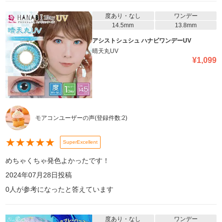
度あり・なし
ワンデー
14.5mm
13.8mm
アシストシュシュ ハナビワンデーUV
晴天丸UV
¥
1,099
モアコンユーザーの声
(登録件数:
2
)
★
★
★
★
★
SuperExcellent
めちゃくちゃ発色よかったです！
2024年07月28日
投稿
0
人が参考になったと答えています
度あり・なし
ワンデー