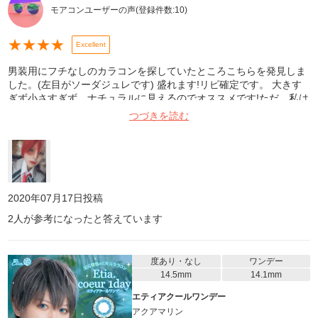
モアコンユーザーの声
(登録件数:
10
)
★
★
★
★
Excellent
男装用にフチなしのカラコンを探していたところこちらを発見しま
した。(左目がソーダジュレです) 盛れます!リピ確定です。 大きす
ぎず小さすぎず、ナチュラルに見えるのでオススメです!ただ、私は
目が乾燥してしまい長時間は付けられませんでした(><)
つづきを読む
2020年07月17日
投稿
2
人が参考になったと答えています
度あり・なし
ワンデー
14.5mm
14.1mm
エティアクールワンデー
アクアマリン