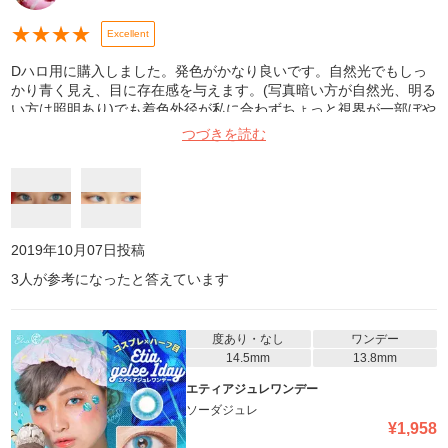
★
★
★
★
Excellent
Dハロ用に購入しました。発色がかなり良いです。自然光でもしっ
かり青く見え、目に存在感を与えます。(写真暗い方が自然光、明る
い方は照明あり)でも着色外径が私に合わずちょっと視界が一部ぼや
ける感じがありました。慣れればそこまで気になりません。普段使
つづきを読む
いは合わないかもしれません。参考になれば幸いです
2019年10月07日
投稿
3
人が参考になったと答えています
度あり・なし
ワンデー
14.5mm
13.8mm
エティアジュレワンデー
ソーダジュレ
¥
1,958