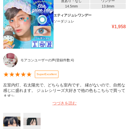
度あり・なし
ワンデー
14.5mm
13.8mm
エティアジュレワンデー
ソーダジュレ
¥
1,958
モアコンユーザーの声
(登録件数:
4
)
★
★
★
★
★
SuperExcellent
左室内灯、右太陽光で、どちらも室内です。 縁がないので、自然な
感じに盛れます。 ジュレシリーズ大好きで他の色もこちらで買って
ます✨
つづきを読む