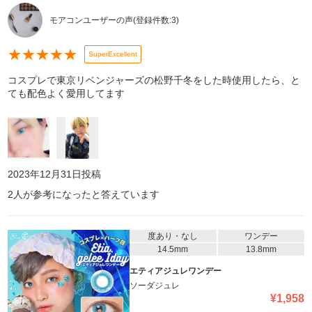
モアコンユーザーの声
(登録件数:
3
)
★
★
★
★
★
SuperExcellent
コスプレで東京リベンジャーズの松野千冬をした時使用したら、と
ても配色よく愛用してます
2023年12月31日
投稿
2
人が参考になったと答えています
度あり・なし
ワンデー
14.5mm
13.8mm
エティアジュレワンデー
ソーダジュレ
¥
1,958