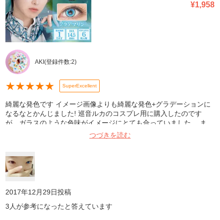
¥
1,958
AKI
(登録件数:
2
)
★
★
★
★
★
SuperExcellent
綺麗な発色です イメージ画像よりも綺麗な発色+グラデーションに
なるなとかんじました! 巡音ルカのコスプレ用に購入したのです
が、ガラスのような色味がイメージにとても合っていました。 ま
た、初めてのカラコンだったため痛みやトラブルなど不安だったの
つづきを読む
ですが、何も問題なくイベントを楽しめました。 発送、対応も迅速
で助かりました。
2017年12月29日
投稿
3
人が参考になったと答えています