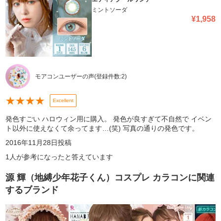
ミントソーダ
¥
1,958
モアコンユーザーの声
(登録件数:
2
)
★
★
★
★
Excellent
発色すごい ハロウィン用に購入。 発色が良すぎて不自然で イベン
ト以外に使えなくて余ってます…(笑) 写真の通りの発色です。
2016年11月28日
投稿
1
人が参考になったと答えています
源 輝（地縛少年花子くん）コスプレ カラコン
に関連
するブランド