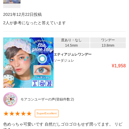
ちゃいいので、生で見ると人間味が少ないというか少し怖さはあり
ます(笑)近寄りがたさみたいな...。 でもめちゃくちゃ写真映えした
し、可愛く撮れたので満足です。青いウィッグつけたら、イエベの
2021年12月22日
投稿
私でも発色のいい青眼が浮かなかったです! (この日は試しに付けて
2
人が参考になったと答えています
みただけなので、メイク(特に眉毛は)キャラを再現出来てなくて申
し訳ないです。) エティアは発色がすごく良くて下の瞳の色は全然
関係なく使えるので、瞳が暗い色だろうと最高の発色です。ガチガ
チに派手なの付けたい人とかコスプレ用探してる人におすすめです!
度あり・なし
ワンデー
14.5mm
13.8mm
エティアジュレワンデー
ソーダジュレ
¥
1,958
モアコンユーザーの声
(登録件数:
2
)
★
★
★
★
★
SuperExcellent
色めっちゃ可愛いです 自然だしゴロゴロもせず潤ってます。 リピ