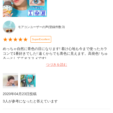
モアコンユーザーの声
(登録件数:
3
)
★
★
★
★
★
SuperExcellent
めっちゃ自然に青色の目になります! 着け心地も今まで使ったカラ
コンで1番好きでした! 遠くからでも青色に見えます。高発色! ちゅ
るっとしててオススメです!
つづきを読む
2020年04月23日
投稿
3
人が参考になったと答えています