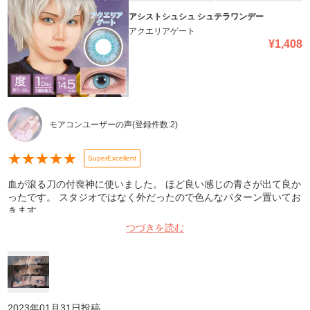
アシストシュシュ シュテラワンデー
アクエリアゲート
¥
1,408
モアコンユーザーの声
(登録件数:
2
)
★
★
★
★
★
SuperExcellent
血が滾る刀の付喪神に使いました。 ほど良い感じの青さが出て良か
ったです。 スタジオではなく外だったので色んなパターン置いてお
きます。
つづきを読む
2023年01月31日
投稿