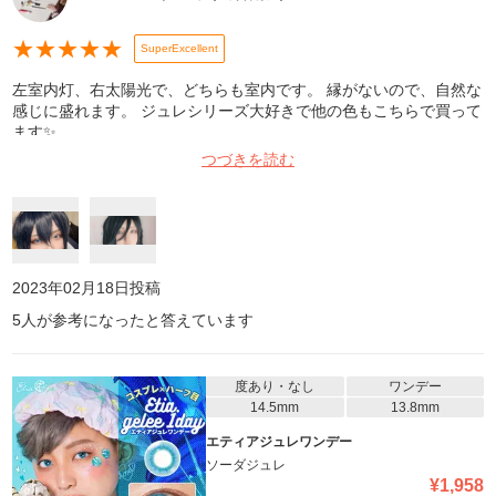
★
★
★
★
★
SuperExcellent
左室内灯、右太陽光で、どちらも室内です。 縁がないので、自然な
感じに盛れます。 ジュレシリーズ大好きで他の色もこちらで買って
ます✨
つづきを読む
2023年02月18日
投稿
5
人が参考になったと答えています
度あり・なし
ワンデー
14.5mm
13.8mm
エティアジュレワンデー
ソーダジュレ
¥
1,958