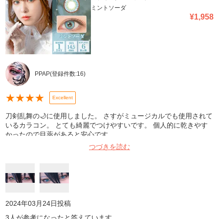
ミントソーダ
¥
1,958
PPAP
(登録件数:
16
)
★
★
★
★
Excellent
刀剣乱舞の🌙に使用しました。 さすがミュージカルでも使用されて
いるカラコン。 とても綺麗でつけやすいです。 個人的に乾きやす
かったので目薬があると安心です。
つづきを読む
2024年03月24日
投稿
3
人が参考になったと答えています