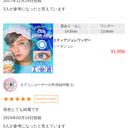
2017年12月29日
投稿
3
人が参考になったと答えています
度あり・なし
ワンデー
14.5mm
13.8mm
エティアジュレワンデー
ソーダジュレ
¥
1,958
モアコンユーザーの声
(登録件数:
1
)
★
★
★
★
★
SuperExcellent
発色とても綺麗です
2024年03月14日
投稿
0
人が参考になったと答えています