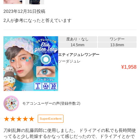
2023年12月31日
投稿
2
人が参考になったと答えています
度あり・なし
ワンデー
14.5mm
13.8mm
エティアジュレワンデー
ソーダジュレ
¥
1,958
モアコンユーザーの声
(登録件数:
2
)
★
★
★
★
★
SuperExcellent
刀剣乱舞の乱藤四郎に使用しました。 ドライアイの私でも長時間使
ってると少し乾燥するかなって感じだったので、ドライアイとかで