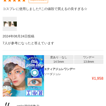
★
★
★
★
★
コスプレに使用しました!!この値段で買えるの良すぎる☆
2024年08月24日
投稿
7
人が参考になったと答えています
度あり・なし
ワンデー
14.5mm
13.8mm
エティアジュレワンデー
ソーダジュレ
¥
1,958