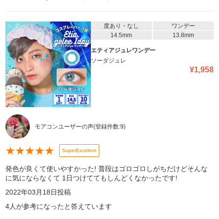
度あり・なし
ワンデー
14.5mm
13.8mm
エティアジュレワンデー
ソーダジュレ
¥
1,958
モアコンユーザーの声
(登録件数:
9
)
★
★
★
★
★
SuperExcellent
発色が良くて使いやすかった! 普段はゴロゴロしがちだけどそんな
に気にならなくて 1日つけててもしんどくなかったです!
2022年03月18日
投稿
4
人が参考になったと答えています