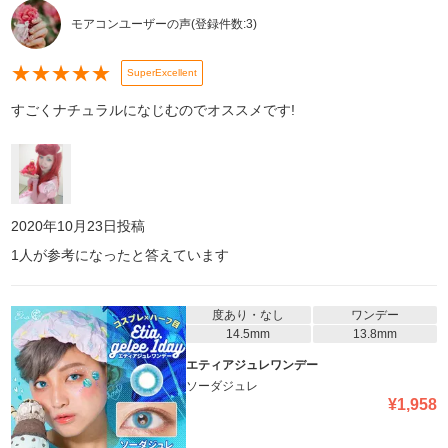
モアコンユーザーの声
(登録件数:
3
)
★
★
★
★
★
SuperExcellent
すごくナチュラルになじむのでオススメです!
2020年10月23日
投稿
1
人が参考になったと答えています
度あり・なし
ワンデー
14.5mm
13.8mm
エティアジュレワンデー
ソーダジュレ
¥
1,958