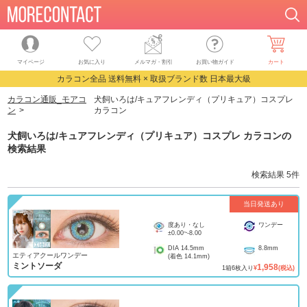
マイページ
お気に入り
メルマガ・割引
お買い物ガイド
カート
カラコン全品 送料無料 × 取扱ブランド数 日本最大級
カラコン通販_モアコ
犬飼いろは/キュアフレンディ（プリキュア）コスプレ
ン
カラコン
犬飼いろは/キュアフレンディ（プリキュア）コスプレ カラコン
の
検索結果
検索結果
5
件
当日発送あり
度あり・なし
ワンデー
±0.00
~
-8.00
DIA
14.5mm
8.8mm
エティアクールワンデー
(着色
14.1mm
)
ミントソーダ
1,958
1
箱
6
枚入り
¥
(税込)