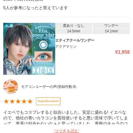
5
人が参考になったと答えています
度あり・なし
ワンデー
14.5mm
14.1mm
エティアクールワンデー
アクアマリン
¥
1,958
モアコンユーザーの声
(登録件数:
8
)
★
★
★
★
★
SuperExcellent
イエベでもコスプレすると似合いました。安定に盛れる! イエベな
ので、他社の青いカラコンを普段使いすると悪い意味で浮いてしま
って、青系は似合わないなぁと思っていました。青眼のキャラのコ
スプレをしたいなぁと思い、エティア(の緑色や紫)のカラコンが好
つづきを読む