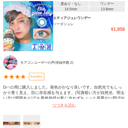
度あり・なし
ワンデー
14.5mm
13.8mm
エティアジュレワンデー
ソーダジュレ
¥
1,958
モアコンユーザーの声
(登録件数:
2
)
★
★
★
★
Excellent
Dハロ用に購入しました。発色がかなり良いです。自然光でもしっ
かり青く見え、目に存在感を与えます。(写真暗い方が自然光、明る
い方は照明あり)でも着色外径が私に合わずちょっと視界が一部ぼや
ける感じがありました。慣れればそこまで気になりません。普段使
つづきを読む
いは合わないかもしれません。参考になれば幸いです