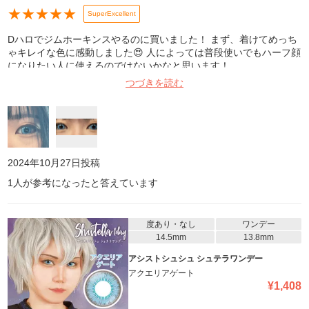
★
★
★
★
★
SuperExcellent
Dハロでジムホーキンスやるのに買いました！ まず、着けてめっち
ゃキレイな色に感動しました😍 人によっては普段使いでもハーフ顔
になりたい人に使えるのではないかなと思います！
つづきを読む
2024年10月27日
投稿
1
人が参考になったと答えています
度あり・なし
ワンデー
14.5mm
13.8mm
アシストシュシュ シュテラワンデー
アクエリアゲート
¥
1,408