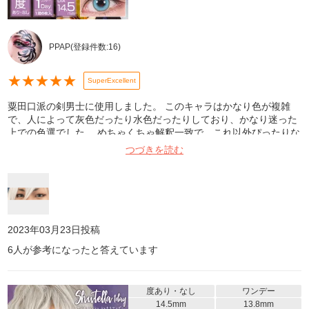
PPAP
(登録件数:
16
)
★
★
★
★
★
SuperExcellent
粟田口派の剣男士に使用しました。 このキャラはかなり色が複雑
で、人によって灰色だったり水色だったりしており、かなり迷った
上での色選でした。 めちゃくちゃ解釈一致で、これ以外ぴったりな
色はない！と個人的には思っています！ 目の大きさもちょうどよ
つづきを読む
く、男性キャラにもめちゃくちゃ使えます！色の多さは業界一でき
っと解釈一致するものが見つけられる上、このお値段は本当にリー
ズナブルなのでオススメです……！ 写真は室内、Beautyplusで撮っ
てます。
2023年03月23日
投稿
6
人が参考になったと答えています
度あり・なし
ワンデー
14.5mm
13.8mm