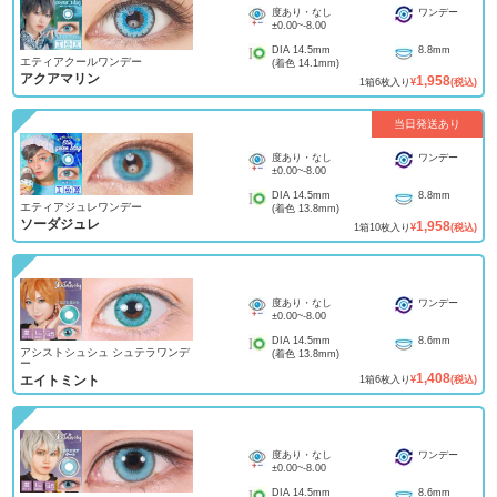
度あり・なし
ワンデー
±0.00
~
-8.00
DIA
14.5mm
8.8mm
エティアクールワンデー
(着色
14.1mm
)
アクアマリン
1,958
1
箱
6
枚入り
¥
(税込)
当日発送あり
度あり・なし
ワンデー
±0.00
~
-8.00
DIA
14.5mm
8.8mm
エティアジュレワンデー
(着色
13.8mm
)
ソーダジュレ
1,958
1
箱
10
枚入り
¥
(税込)
度あり・なし
ワンデー
±0.00
~
-8.00
DIA
14.5mm
8.6mm
アシストシュシュ シュテラワンデ
(着色
13.8mm
)
ー
1,408
エイトミント
1
箱
6
枚入り
¥
(税込)
度あり・なし
ワンデー
±0.00
~
-8.00
DIA
14.5mm
8.6mm