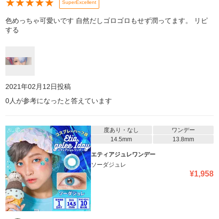
★
★
★
★
★
SuperExcellent
色めっちゃ可愛いです 自然だしゴロゴロもせず潤ってます。 リピ
する
2021年02月12日
投稿
0
人が参考になったと答えています
度あり・なし
ワンデー
14.5mm
13.8mm
エティアジュレワンデー
ソーダジュレ
¥
1,958