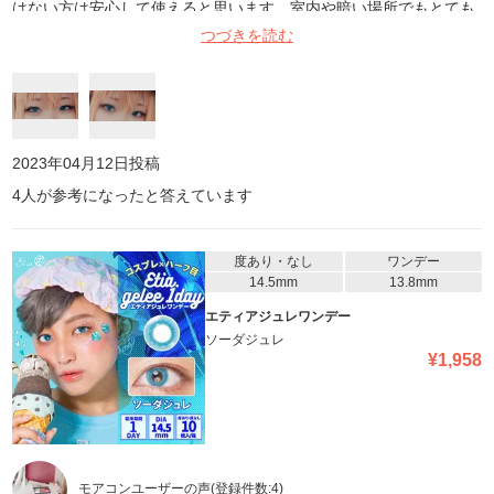
はない方は安心して使えると思います。室内や暗い場所でもとても
良く発色し、自然光やライトの前だととっても綺麗な色になりま
つづきを読む
す。画像は少し暗めな室内です。直径も大きすぎず、フチなしで男
装にも女装にも使いやすい良いカラコンだと思います。私は好きす
ぎて何度もリピートしてます!
2023年04月12日
投稿
4
人が参考になったと答えています
度あり・なし
ワンデー
14.5mm
13.8mm
エティアジュレワンデー
ソーダジュレ
¥
1,958
モアコンユーザーの声
(登録件数:
4
)