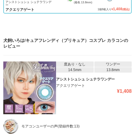
アシストシュシュ シュテラワンデ
(着色
13.8mm
)
ー
1,408
アクエリアゲート
1
箱
6
枚入り
¥
(税込)
犬飼いろは/キュアフレンディ（プリキュア）コスプレ カラコン
の
レビュー
度あり・なし
ワンデー
14.5mm
13.8mm
アシストシュシュ シュテラワンデー
アクエリアゲート
¥
1,408
モアコンユーザーの声
(登録件数:
13
)