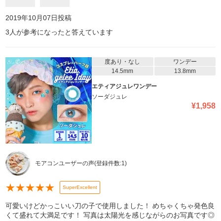
2019年10月07日
投稿
3
人が参考になったと答えています
度あり・なし
ワンデー
14.5mm
13.8mm
エティアジュレワンデー
ソーダジュレ
¥
1,958
モアコンユーザーの声
(登録件数:
1
)
★
★
★
★
★
SuperExcellent
可愛いけどかっこいい刀の子で使用しました！ めちゃくちゃ発色良
くて盛れて大満足です！ 写真は太陽光を感じながらのお写真です◎