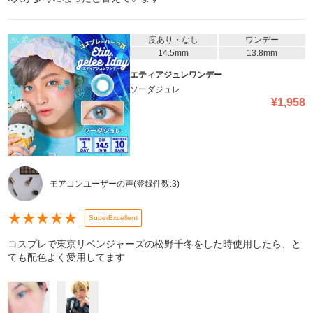
度あり・なし
ワンデー
14.5mm
13.8mm
エティアジュレワンデー
ソーダジュレ
¥
1,958
モアコンユーザーの声
(登録件数:
3
)
★
★
★
★
★
SuperExcellent
コスプレで東京リベンジャーズの松野千冬をした時使用したら、と
ても配色よく愛用してます