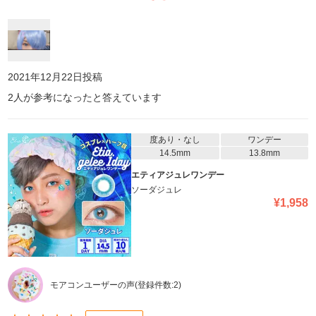
きなので、エティアで青眼に挑戦してみたら、めちゃくちゃ可愛か
ったです。やはり写真盛れは凄いです!コスプレならこれって感じで
す。値段は張りますが...それだけの価値あります。 発色がめちゃく
ちゃいいので、生で見ると人間味が少ないというか少し怖さはあり
ます(笑)近寄りがたさみたいな...。 でもめちゃくちゃ写真映えした
し、可愛く撮れたので満足です。青いウィッグつけたら、イエベの
2021年12月22日
投稿
私でも発色のいい青眼が浮かなかったです! (この日は試しに付けて
2
人が参考になったと答えています
みただけなので、メイク(特に眉毛は)キャラを再現出来てなくて申
し訳ないです。) エティアは発色がすごく良くて下の瞳の色は全然
関係なく使えるので、瞳が暗い色だろうと最高の発色です。ガチガ
チに派手なの付けたい人とかコスプレ用探してる人におすすめです!
度あり・なし
ワンデー
14.5mm
13.8mm
エティアジュレワンデー
ソーダジュレ
¥
1,958
モアコンユーザーの声
(登録件数:
2
)