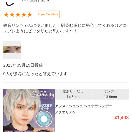
smile
(登録件数:
3
)
★
★
★
★
★
SuperExcellent
鏡音リンちゃんに使いました！馴染む感じに発色してくれるけどコ
スプレようにピッタリだと思います〜！
2023年09月19日
投稿
0
人が参考になったと答えています
度あり・なし
ワンデー
14.5mm
13.8mm
アシストシュシュ シュテラワンデー
アクエリアゲート
¥
1,408