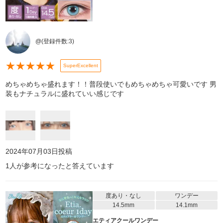
@
(登録件数:
3
)
★
★
★
★
★
SuperExcellent
めちゃめちゃ盛れます！！普段使いでもめちゃめちゃ可愛いです 男
装もナチュラルに盛れていい感じです
2024年07月03日
投稿
1
人が参考になったと答えています
度あり・なし
ワンデー
14.5mm
14.1mm
エティアクールワンデー