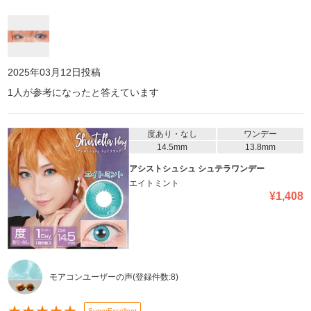
2025年03月12日
投稿
1
人が参考になったと答えています
度あり・なし
ワンデー
14.5mm
13.8mm
アシストシュシュ シュテラワンデー
エイトミント
¥
1,408
モアコンユーザーの声
(登録件数:
8
)
SuperExcellent