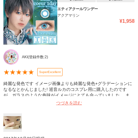
エティアクールワンデー
アクアマリン
¥
1,958
AKI
(登録件数:
2
)
★
★
★
★
★
SuperExcellent
綺麗な発色です イメージ画像よりも綺麗な発色+グラデーションに
なるなとかんじました! 巡音ルカのコスプレ用に購入したのです
が、ガラスのような色味がイメージにとても合っていました。 ま
た、初めてのカラコンだったため痛みやトラブルなど不安だったの
つづきを読む
ですが、何も問題なくイベントを楽しめました。 発送、対応も迅速
で助かりました。