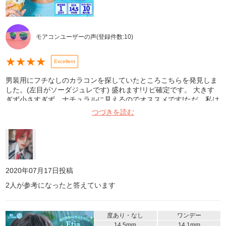
モアコンユーザーの声
(登録件数:
10
)
★
★
★
★
Excellent
男装用にフチなしのカラコンを探していたところこちらを発見しま
した。(左目がソーダジュレです) 盛れます!リピ確定です。 大きす
ぎず小さすぎず、ナチュラルに見えるのでオススメです!ただ、私は
目が乾燥してしまい長時間は付けられませんでした(><)
つづきを読む
2020年07月17日
投稿
2
人が参考になったと答えています
度あり・なし
ワンデー
14.5mm
14.1mm