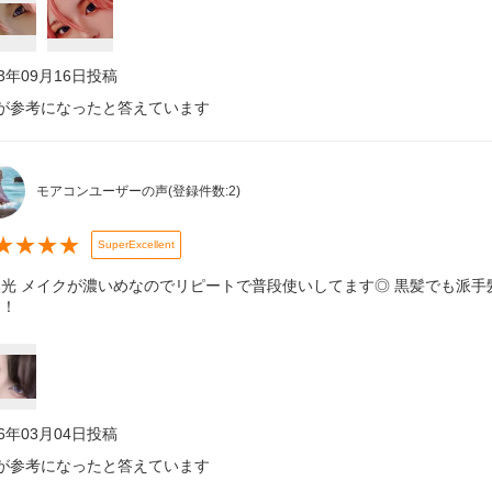
23年09月16日
投稿
が参考になったと答えています
モアコンユーザーの声
(登録件数:
2
)
★
★
★
★
SuperExcellent
然光 メイクが濃いめなのでリピートで普段使いしてます◎ 黒髪でも派
す！
26年03月04日
投稿
が参考になったと答えています