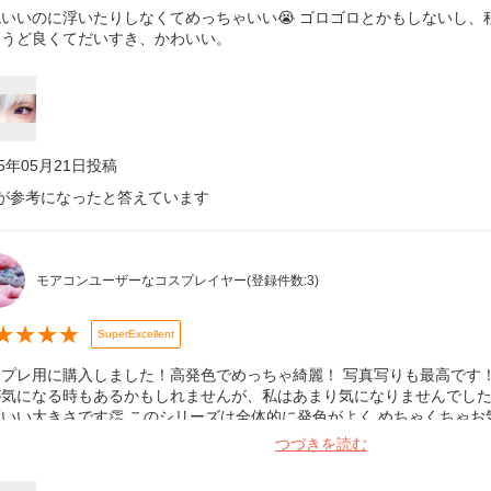
色いいのに浮いたりしなくてめっちゃいい😭 ゴロゴロとかもしないし、
ょうど良くてだいすき、かわいい。
25年05月21日
投稿
が参考になったと答えています
モアコンユーザーなコスプレイヤー
(登録件数:
3
)
★
★
★
★
SuperExcellent
プレ用に購入しました！高発色でめっちゃ綺麗！ 写真写りも最高です！
が気になる時もあるかもしれませんが、私はあまり気になりませんでした
いい大きさです👏 このシリーズは全体的に発色がよく めちゃくちゃ
用してます！ この金額で1箱10枚入なのも嬉しいです😊
つづきを読む