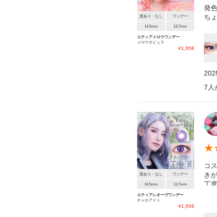
発
ち
度あり・なし
ワンデー
14.5mm
13.7mm
エティアメロウワンデー
メロウネビュラ
¥
1,958
20
7
人
★
コス
き
度あり・なし
ワンデー
丁度
14.5mm
13.7mm
も愛
エティアレオーヴワンデー
チャロアイト
¥
1,958