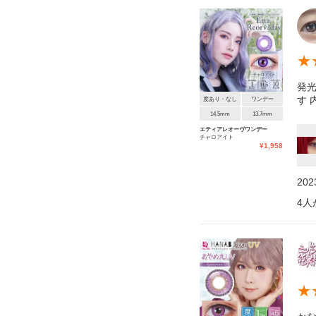
★
発
す
度あり・なし
ワンデー
14.5mm
13.7mm
エティアレオーヴワンデー
チャロアイト
¥
1,958
20
4
人
★