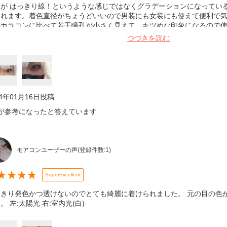
縁が はっきり線！というような感じではなくグラデーションになってい
なれます。着色直径がちょうどいいので男装にも女装にも使えて便利で
のカラコンに比べて若干瞳孔が小さく見えて、キツめな印象になるので
いいかもしれません。
つづきを読む
24年01月16日
投稿
が参考になったと答えています
モアコンユーザーの声
(登録件数:
1
)
★
★
★
★
SuperExcellent
っきり発色かつ透けないのでとても綺麗に着けられました。 元の目の色
。 左:太陽光 右:室内光(白)