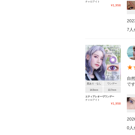
チャロアイト
¥
1,958
20
7
人
★
自
で
度あり・なし
ワンデー
14.5mm
13.7mm
エティアレオーヴワンデー
チャロアイト
¥
1,958
20
0
人