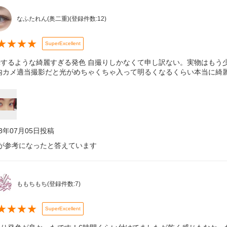
なふたれん(奥二重)
(登録件数:
12
)
★
★
★
★
SuperExcellent
光するような綺麗すぎる発色 自撮りしかなくて申し訳ない。実物はもう
 内カメ適当撮影だと光がめちゃくちゃ入って明るくなるくらい本当に綺
23年07月05日
投稿
が参考になったと答えています
ももちもち
(登録件数:
7
)
★
★
★
★
SuperExcellent