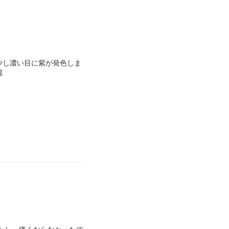
少し濃い目に紫が発色しま
麗