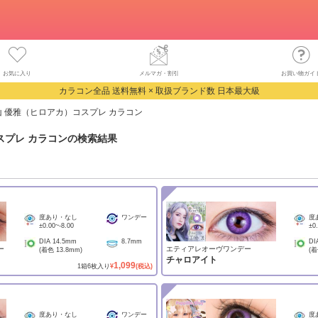
お気に入り
メルマガ・割引
お買い物ガイ
カラコン全品 送料無料 × 取扱ブランド数 日本最大級
山 優雅（ヒロアカ）コスプレ カラコン
スプレ カラコン
の検索結果
度あり・なし
ワンデー
度
±0.00
~
-8.00
±0
DIA
14.5mm
8.7mm
DI
ー
エティアレオーヴワンデー
(着色
13.8mm
)
(
チャロアイト
1,099
1
箱
6
枚入り
¥
(税込)
度あり・なし
ワンデー
度