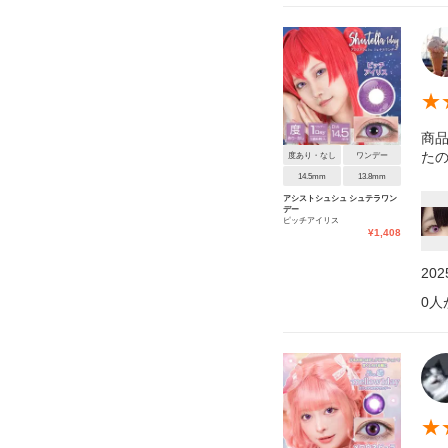
★
商
たの
度あり・なし
ワンデー
14.5mm
13.8mm
アシストシュシュ シュテラワン
デー
ピッチアイリス
¥
1,408
20
0
人
★