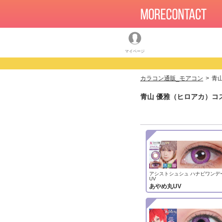
マイページ
カラコン通販_モアコン
青
青山 優雅（ヒロアカ）コ
アシストシュシュ ハナビワンデ
UV
あやめ丸UV