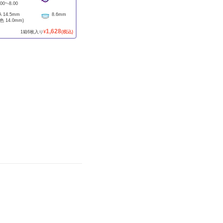
.00
~
-8.00
A
14.5mm
8.6mm
着色
14.0mm
)
1,628
1
箱
6
枚入り
¥
(税込)