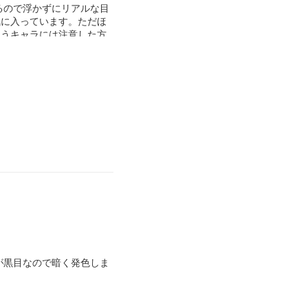
るので浮かずにリアルな目
気に入っています。ただほ
使うキャラには注意した方
が黒目なので暗く発色しま