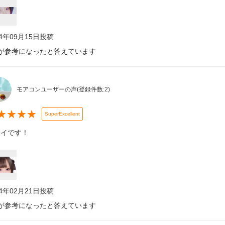
24年09月15日
投稿
が参考になったと答えています
モアコンユーザーの声
(登録件数:
2
)
★
★
★
★
SuperExcellent
レイです！
24年02月21日
投稿
が参考になったと答えています