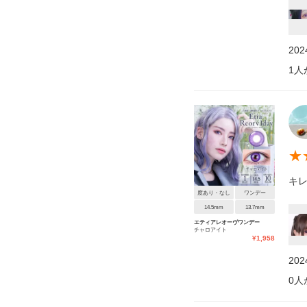
20
1
人
★
キ
度あり・なし
ワンデー
14.5mm
13.7mm
エティアレオーヴワンデー
チャロアイト
¥
1,958
20
0
人