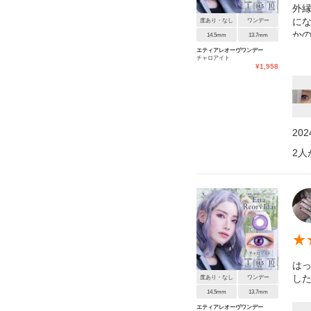
外
に
度あり・なし
ワンデー
か
14.5mm
13.7mm
が
エティアレオーヴワンデー
チャロアイト
¥
1,958
20
2
人
★
は
した
度あり・なし
ワンデー
14.5mm
13.7mm
エティアレオーヴワンデー