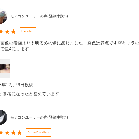
モアコンユーザーの声
(登録件数:
3
)
★
★
★
Excellent
品画像の着画よりも明るめの紫に感じました！発色は満点です💯キャラ
で星4にします…
25年12月29日
投稿
が参考になったと答えています
モアコンユーザーの声
(登録件数:
4
)
★
★
★
★
SuperExcellent