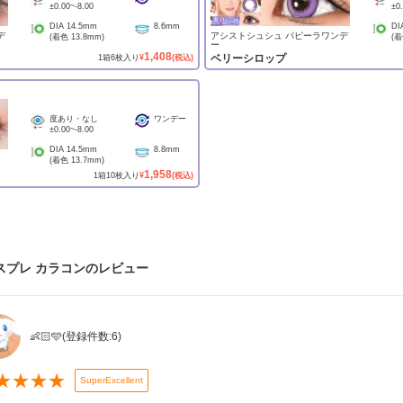
±0.00
~
-8.00
±0
DIA
14.5mm
8.6mm
DI
デ
アシストシュシュ パピーラワンデ
(着色
13.8mm
)
(
ー
1,408
ベリーシロップ
1
箱
6
枚入り
¥
(税込)
度あり・なし
ワンデー
±0.00
~
-8.00
DIA
14.5mm
8.8mm
(着色
13.7mm
)
1,958
1
箱
10
枚入り
¥
(税込)
スプレ カラコン
のレビュー
👶🏻🩵
(登録件数:
6
)
★
★
★
★
SuperExcellent