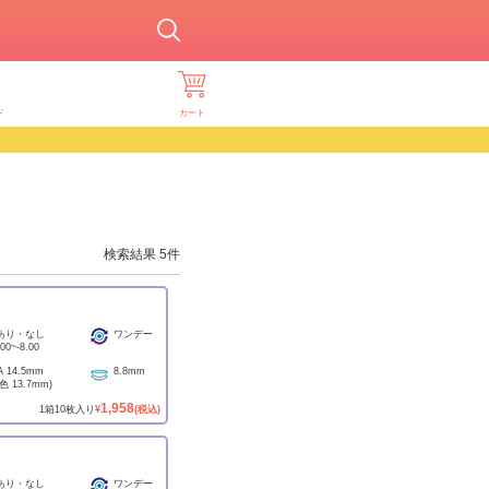
ド
カート
検索結果
5
件
あり・なし
ワンデー
.00
~
-8.00
A
14.5mm
8.8mm
着色
13.7mm
)
1,958
1
箱
10
枚入り
¥
(税込)
あり・なし
ワンデー