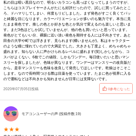
私の目は暗い黒目なので、明るいカラコンも黒っぽくなってしまうのですが、
こちらはコスプレイヤーさんがたにも好評だったので、試しに買ってみたとこ
ろ、ドハマリしてしまい、何度もリピしました。まず発色がすごく良くてパッ
と綺麗な目になります。カラーバリエーションが多いのも魅力です。本当に見
たまま発色です。推しの色とか好きな色とか気分で変えるのも楽しいと思いま
す。まだ3色ほどしか試していませんが、他の色も買いたいと思っています。
発色がとてもいい分、裸眼に近い淡い発色を期待する人には不向きです。あと
田舎の大学や町では浮きます、見られます(構いませんが)。私はキャラクター
のような瞳に憧れていたので大満足でした。大きさも丁度よく、めちゃめちゃ
盛れます。知らない人に声かけられるレベルに盛れます(笑)しかしながら、コ
スパがよくない。6枚でこの値段、しかもワンデー。毎日使いたいと思いマン
スリーを探しましたが、色味が異なります。ワンデーはマンスリーの改良版だ
から。是非マンスリーも色味を改良して発売してほしいです。乾燥はそこそこ
します。なので長時間つける際は目薬を使っています。たまに色が視界に入る
ので運転などは不向きかも知れませんが日常には支障ないです。
2020年07月05日投稿
0参考になった
モアコンユーザーの声 (投稿件数:19)
★★★