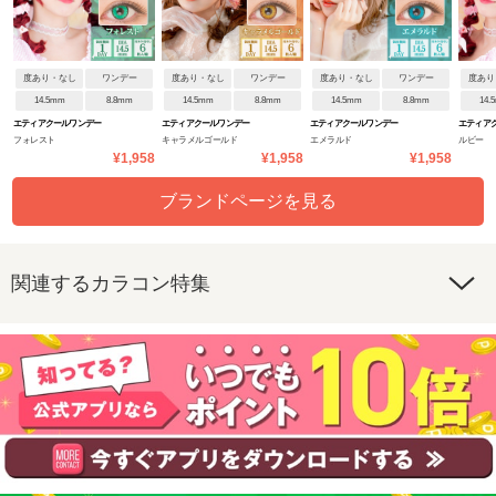
度あり・なし
ワンデー
度あり・なし
ワンデー
度あり・なし
ワンデー
度あり
14.5mm
8.8mm
14.5mm
8.8mm
14.5mm
8.8mm
14.
エティアクールワンデー
エティアクールワンデー
エティアクールワンデー
エティア
フォレスト
キャラメルゴールド
エメラルド
ルビー
¥1,958
¥1,958
¥1,958
ブランドページを見る
関連するカラコン特集