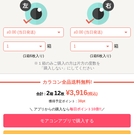
箱
箱
(1箱6枚入り)
(1箱6枚入り)
※１箱のみご購入の方は片方の度数を
「購入しない」にしてください
カラコン全品送料無料!
¥3,916
2
12
(税込)
合計 :
箱
枚
38pt
獲得予定ポイント :
＼ アプリからの購入なら
毎日ポイント10倍!!
／
モアコンアプリで購入する