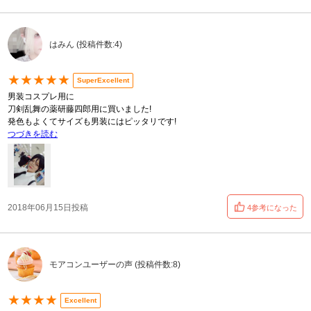
はみん (投稿件数:4)
★★★★★
SuperExcellent
男装コスプレ用に
刀剣乱舞の薬研藤四郎用に買いました!
発色もよくてサイズも男装にはピッタリです!
つづきを読む
2018年06月15日投稿
4参考になった
モアコンユーザーの声 (投稿件数:8)
★★★★
Excellent