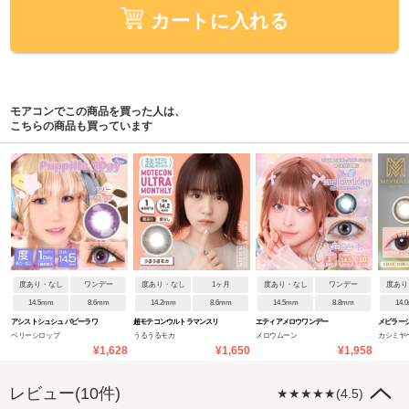
カートに入れる
モアコンでこの商品を買った人は、
こちらの商品も買っています
度あり・なし
ワンデー
度あり・なし
1ヶ月
度あり・なし
ワンデー
度あり
14.5mm
8.6mm
14.2mm
8.6mm
14.5mm
8.8mm
14.
アシストシュシュ パピーラワ
超モテコンウルトラマンスリ
エティアメロウワンデー
メビラー
ベリーシロップ
うるうるモカ
メロウムーン
カシミヤ
ンデー
ー
¥1,628
¥1,650
¥1,958
レビュー(10件)
★★★★★(4.5)