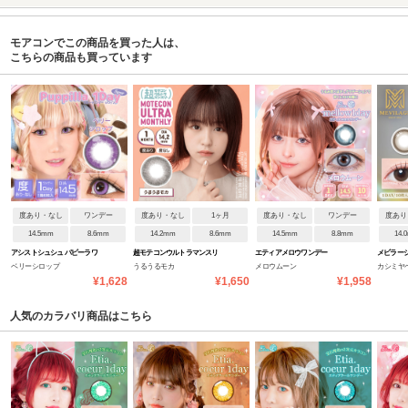
モアコンでこの商品を買った人は、
こちらの商品も買っています
度あり・なし
ワンデー
度あり・なし
1ヶ月
度あり・なし
ワンデー
度あり
14.5mm
8.6mm
14.2mm
8.6mm
14.5mm
8.8mm
14.
アシストシュシュ パピーラワ
超モテコンウルトラマンスリ
エティアメロウワンデー
メビラー
ベリーシロップ
うるうるモカ
メロウムーン
カシミヤ
ンデー
ー
¥1,628
¥1,650
¥1,958
人気のカラバリ商品はこちら