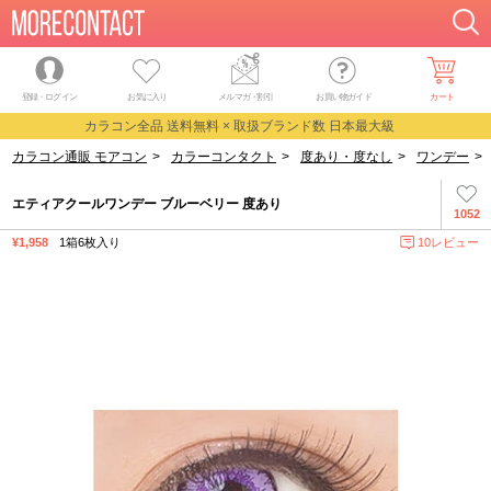
登録・ログイン
お気に入り
メルマガ
・
割引
お買い物ガイド
カート
カラコン全品 送料無料 × 取扱ブランド数 日本最大級
カラコン通販 モアコン
>
カラーコンタクト
>
度あり・度なし
>
ワンデー
>
エティアクールワンデー ブルーベリー 度あり
1052
¥1,958
1箱6枚入り
10レビュー