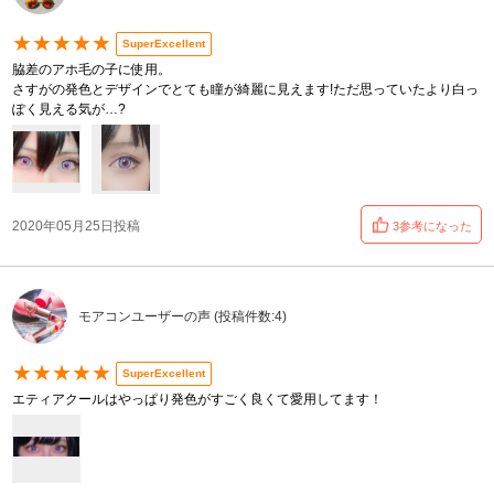
★★★★★
SuperExcellent
脇差のアホ毛の子に使用。
さすがの発色とデザインでとても瞳が綺麗に見えます!ただ思っていたより白っ
ぽく見える気が…?
2020年05月25日投稿
3参考になった
モアコンユーザーの声 (投稿件数:4)
★★★★★
SuperExcellent
エティアクールはやっぱり発色がすごく良くて愛用してます！