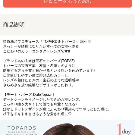
レビューをもっと読む
商品説明
指原莉乃プロデュース『TOPARDS-トパーズ-』誕生♡
さっしーが綺麗になりたいすべての女性へ贈る
こだわりのカラーコンタクトレンズです!!
ブランド名の由来は宝石のトパーズ(TOPAZ)
トパーズの宝石言葉「友情・希望」のように、
使用する方々を支え輝かせるという想いを込めています♪
日常使いしやすい瞳に溶け込むカラーと、
レンズを着けたときの、宝石のような透明感や
きらめきを放つ繊細なデザインがこだわり。
【デートトパーズ-DateTopaz-】
デートシーンをイメージした大きめ万能レンズ。
こっそり瞳を大きくして誰でも可愛くなれる♪
ぼかしドットデザインが瞳にふんわり馴染んでつやっとした瞳に。
相手をドキドキさせるような愛され瞳に♡