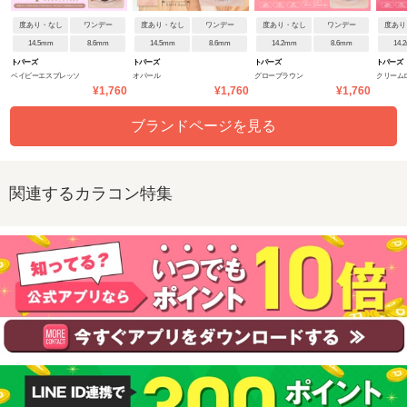
度あり・なし
ワンデー
度あり・なし
ワンデー
度あり・なし
ワンデー
度あり
14.5mm
8.6mm
14.5mm
8.6mm
14.2mm
8.6mm
14.
トパーズ
トパーズ
トパーズ
トパーズ
ベイビーエスプレッソ
オパール
グローブラウン
クリーム
¥1,760
¥1,760
¥1,760
ブランドページを見る
関連するカラコン特集