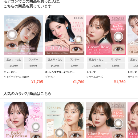
モアコンでこの商品を買った人は、
こちらの商品も買っています
度あり・なし
ワンデー
度あり・なし
ワンデー
度あり・なし
ワンデー
度あり
14.2mm
8.5mm
14.2mm
8.7mm
14.2mm
8.6mm
14.
チューズミー
オーレンズ グローイワンデー
トパーズ
トパーズ
ベイビーブラウン(NEW)
ブラウン
クリームローズ
ガーネッ
¥1,705
¥1,760
¥1,760
人気のカラバリ商品はこちら