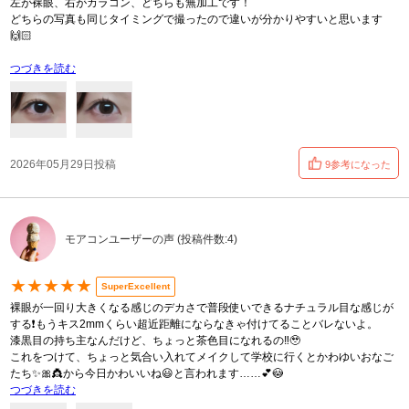
左が裸眼、右がカラコン、どちらも無加工です！
どちらの写真も同じタイミングで撮ったので違いが分かりやすいと思います
🙌🏻
つづきを読む
2026年05月29日投稿
9参考になった
モアコンユーザーの声 (投稿件数:4)
★★★★★
SuperExcellent
裸眼が一回り大きくなる感じのデカさで普段使いできるナチュラル目な感じが
する❗️もうキス2mmくらい超近距離にならなきゃ付けてることバレないよ。
漆黒目の持ち主なんだけど、ちょっと茶色目になれるの‼️🥹
これをつけて、ちょっと気合い入れてメイクして学校に行くとかわゆいおなご
たち✨🎀👸から今日かわいいね😃と言われます……💕😳
つづきを読む