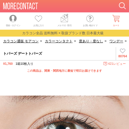
登録・ログイン
お気に入り
メルマガ
・
割引
お買い物ガイド
カート
カラコン全品 送料無料 × 取扱ブランド数 日本最大級
カラコン通販 モアコン
>
カラーコンタクト
>
度あり・度なし
>
ワンデー
>
トパーズ デートトパーズ
80764
¥1,760
1箱10枚入り
421レビュー
この商品は、関東・関西地方に最短で明日お届けできます