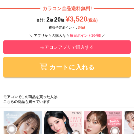
カラコン全品送料無料!
¥3,520
2
20
(税込)
合計 :
箱
枚
34pt
獲得予定ポイント :
＼ アプリからの購入なら
毎日ポイント10倍!!
／
モアコンアプリで購入する
カートに入れる
モアコンでこの商品を買った人は、
こちらの商品も買っています