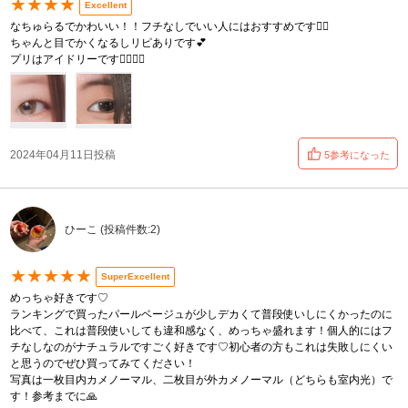
★★★★
Excellent
なちゅらるでかわいい！！フチなしでいい人にはおすすめです👍🏻
ちゃんと目でかくなるしリピありです💕
プリはアイドリーです👍🏻👍🏻
2024年04月11日投稿
5参考になった
ひーこ (投稿件数:2)
★★★★★
SuperExcellent
めっちゃ好きです♡
ランキングで買ったパールベージュが少しデカくて普段使いしにくかったのに
比べて、これは普段使いしても違和感なく、めっちゃ盛れます！個人的にはフ
チなしなのがナチュラルですごく好きです♡初心者の方もこれは失敗しにくい
と思うのでぜひ買ってみてください！
写真は一枚目内カメノーマル、二枚目が外カメノーマル（どちらも室内光）で
す！参考までに🙏