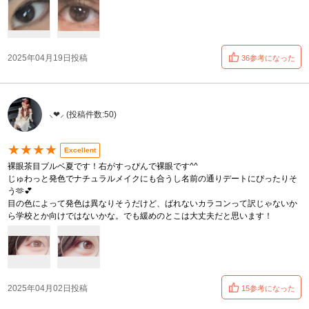
2025年04月19日投稿
36参考になった
⸜❤︎⸝‍ (投稿件数:50)
★★★★
Excellent
裸眼茶目ブルベ夏です！右がすっぴんで裸眼です^^
じゅわっと発色でナチュラルメイクにも合うし名前の通りデートにぴったりそ
う🫶💕︎︎
目の色によって発色は異なりそうだけど、ばれないカラコンって訳じゃないか
ら学校とか向けではないかな。でも緩めのとこは大丈夫だと思います！
2025年04月02日投稿
15参考になった