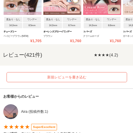
度あり・なし
ワンデー
度あり・なし
ワンデー
度あり・なし
ワンデー
度あり
14.2mm
8.5mm
14.2mm
8.7mm
14.2mm
8.6mm
14.
チューズミー
オーレンズ グローイワンデー
トパーズ
トパーズ
ベイビーブラウン(NEW)
ブラウン
クリームローズ
ガーネッ
¥1,705
¥1,760
¥1,760
レビュー(421件)
★★★★(4.2)
新規レビューを書き込む
お客様からのレビュー
Aira (投稿件数:1)
★★★★★
SuperExcellent