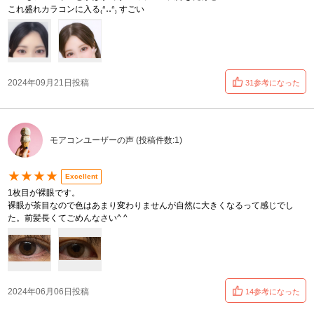
これ盛れカラコンに入る₍ᐢ‥ᐢ₎ すごい
2024年09月21日投稿
31参考になった
モアコンユーザーの声 (投稿件数:1)
★★★★
Excellent
1枚目が裸眼です。
裸眼が茶目なので色はあまり変わりませんが自然に大きくなるって感じでし
た。前髪長くてごめんなさい^ ^
2024年06月06日投稿
14参考になった