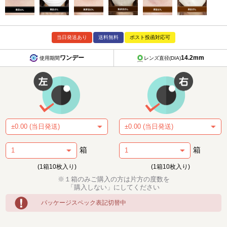
当日発送あり
送料無料
ポスト投函対応可
ワンデー
14.2mm
使用期間
レンズ直径(DIA)
箱
箱
(1箱10枚入り)
(1箱10枚入り)
※１箱のみご購入の方は片方の度数を
「購入しない」にしてください
パッケージスペック表記切替中