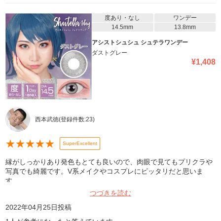
度あり・なし
ワンデー
14.5mm
13.8mm
アシストシュシュ シュテラワンデー
ダストグレー
¥
1,408
西本武徳
(登録件数:
23
)
★
★
★
★
★
SuperExcellent
縁がしっかりあり発色もとても良いので、肉眼で見てもプリクラや
写真でも綺麗です。V系メイクやコスプレにピッタリだと思いま
す。
つづきを読む
2022年04月25日
投稿