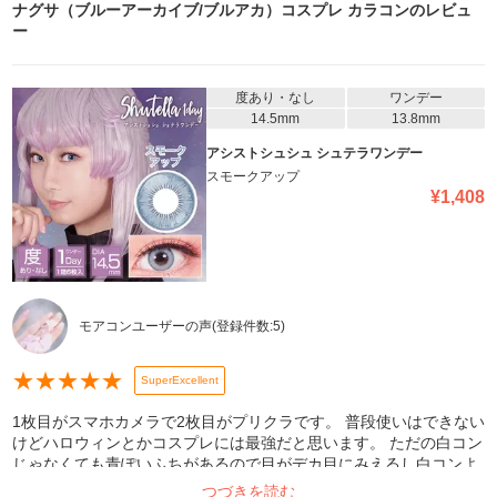
ナグサ（ブルーアーカイブ/ブルアカ）コスプレ カラコン
のレビュ
ー
度あり・なし
ワンデー
14.5mm
13.8mm
アシストシュシュ シュテラワンデー
スモークアップ
¥
1,408
モアコンユーザーの声
(登録件数:
5
)
★
★
★
★
★
SuperExcellent
1枚目がスマホカメラで2枚目がプリクラです。 普段使いはできない
けどハロウィンとかコスプレには最強だと思います。 ただの白コン
じゃなくても青ぽいふちがあるので目がデカ目にみえるし白コンよ
りもライトブルーという感じなのでリアルさを求めたコスプレにい
つづきを読む