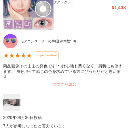
ダストグレー
¥
1,408
モアコンユーザーの声
(登録件数:
10
)
★
★
★
★
★
SuperExcellent
商品画像そのままの発色です! つけ心地も悪くなく、男装にも使え
ます。 灰色!!!って感じの色を求めている方にぴったりだと思いま
す。
つづきを読む
2020年08月30日
投稿
7
人が参考になったと答えています