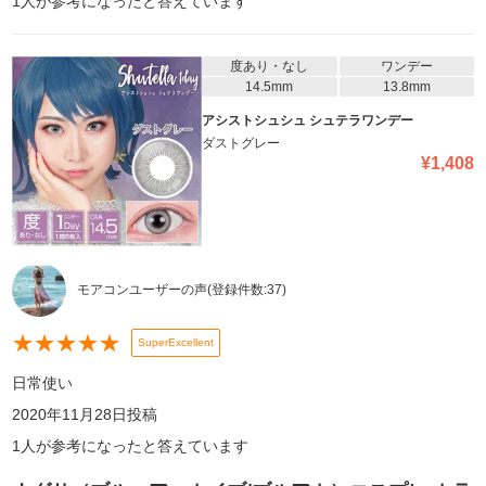
1
人が参考になったと答えています
度あり・なし
ワンデー
14.5mm
13.8mm
アシストシュシュ シュテラワンデー
ダストグレー
¥
1,408
モアコンユーザーの声
(登録件数:
37
)
★
★
★
★
★
SuperExcellent
日常使い
2020年11月28日
投稿
1
人が参考になったと答えています