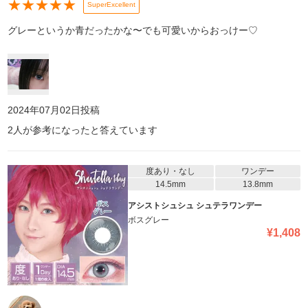
★
★
★
★
★
SuperExcellent
グレーというか青だったかな〜でも可愛いからおっけー♡
2024年07月02日
投稿
2
人が参考になったと答えています
度あり・なし
ワンデー
14.5mm
13.8mm
アシストシュシュ シュテラワンデー
ボスグレー
¥
1,408