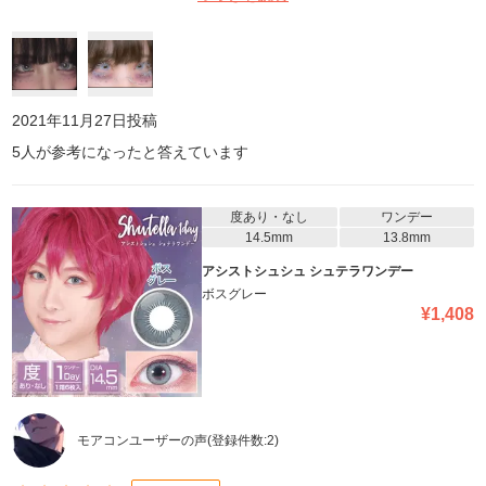
いと思います。 ただプリクラだとかなり高発色になります。
2021年11月27日
投稿
5
人が参考になったと答えています
度あり・なし
ワンデー
14.5mm
13.8mm
アシストシュシュ シュテラワンデー
ボスグレー
¥
1,408
モアコンユーザーの声
(登録件数:
2
)