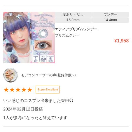
度あり・なし
ワンデー
15.0mm
14.4mm
エティアプリズムワンデー
プリズムグレー
¥
1,958
モアコンユーザーの声
(登録件数:
2
)
★
★
★
★
★
SuperExcellent
いい感じのコスプレ出来ました‪🫶🏻💞‬
2024年02月12日
投稿
1
人が参考になったと答えています