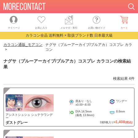
マイページ
お気に入り
メルマガ・割引
お買い物ガイド
カート
カラコン全品 送料無料 × 取扱ブランド数 日本最大級
カラコン通販_モアコン
ナグサ（ブルーアーカイブ/ブルアカ）コスプレ カラ
コン
ナグサ（ブルーアーカイブ/ブルアカ）コスプレ カラコン
の検索結
果
検索結果
4
件
度あり・なし
ワンデー
±0.00
~
-8.00
DIA
14.5mm
8.6mm
アシストシュシュ シュテラワンデ
(着色
13.8mm
)
ー
1,408
ダストグレー
1
箱
6
枚入り
¥
(税込)