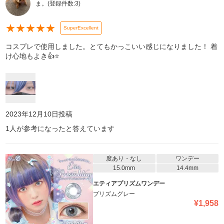
ま。
(登録件数:
3
)
★
★
★
★
★
SuperExcellent
コスプレで使用しました。とてもかっこいい感じになりました！ 着
け心地もよき👍⭐️
2023年12月10日
投稿
1
人が参考になったと答えています
度あり・なし
ワンデー
15.0mm
14.4mm
エティアプリズムワンデー
プリズムグレー
¥
1,958