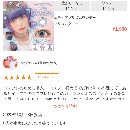
度あり・なし
ワンデー
15.0mm
14.4mm
エティアプリズムワンデー
プリズムグレー
¥
1,958
クヴァレん
(登録件数:
5
)
★
★
★
★
★
SuperExcellent
コスプレのために購入。 コスプレ初めてでどれがいいか迷って、あ
るサイトでこのコスプレにはこのカラコンがオススメと言うのを見
て買ってみました！ 15mmは大きい…と少し怖かったですがつけて
みてゴロゴロもふち見えもなく発色も良くてお気に入りになりまし
つづきを読む
た！ リピろうと思います(*ˊ ˋ*)
2022年10月23日
投稿
0
人が参考になったと答えています