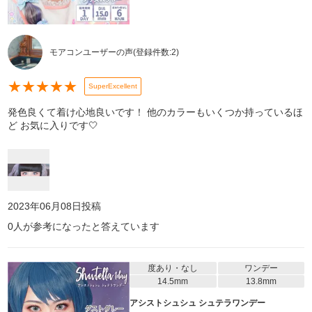
モアコンユーザーの声
(登録件数:
2
)
★
★
★
★
★
SuperExcellent
発色良くて着け心地良いです！ 他のカラーもいくつか持っているほ
ど お気に入りです🤍
2023年06月08日
投稿
0
人が参考になったと答えています
度あり・なし
ワンデー
14.5mm
13.8mm
アシストシュシュ シュテラワンデー