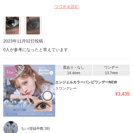
い！ 左はiPhoneノーマルカメラフラッシュあり、右はiPhoneノー
つづきを読む
マルカメラフラッシュなし。
2023年11月02日
投稿
0
人が参考になったと答えています
度あり・なし
ワンデー
14.4mm
13.7mm
エンジェルカラーバンビワンデーNEW
スワングレー
¥
3,435
ちい
(登録件数:
38
)