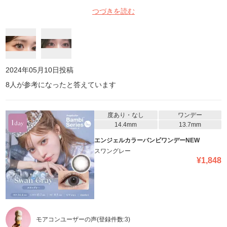
れなりに大きくて、フチもそこまではっきりじゃないけどしっかり
つづきを読む
盛れるようになってて不自然じゃないし最高です ワンマンスでて
ほしいです😖
2024年05月10日
投稿
8
人が参考になったと答えています
度あり・なし
ワンデー
14.4mm
13.7mm
エンジェルカラーバンビワンデーNEW
スワングレー
¥
1,848
モアコンユーザーの声
(登録件数:
3
)