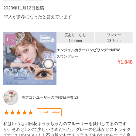
2023年11月12日
投稿
27
人が参考になったと答えています
度あり・なし
ワンデー
14.4mm
13.7mm
エンジェルカラーバンビワンデーNEW
スワングレー
¥
1,848
モアコンユーザーの声
(登録件数:
2
)
★
★
★
★
★
SuperExcellent
私はいつも明日花キララちゃんのフルーリーを愛用してるのです
が、それと比べて少し小さめだった。グレーの色味がどストライク
ですごいかわいい！！不自然でもナチュラルでもないからすごく良