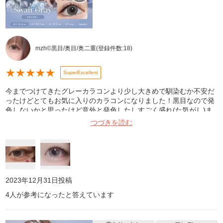
mzh©黒目/奥目/奥二重
(登録件数:
18
)
★
★
★
★
★
SuperExcellent
今までつけてきたグレーカラコンより少し大きめで馴染むか不安だ
ったけどとてもお気に入りのカラコンになりました！黒目なので発
色しないかと思ったけど意外と発色したしすごく盛れ(た気がし)ま
した！白っぽいグレーを求めてる方は是非！ 写真1枚目:iPhoneノー
つづきを読む
マルフラッシュ無し 2枚目:プリクラ モノク
2023年12月31日
投稿
4
人が参考になったと答えています