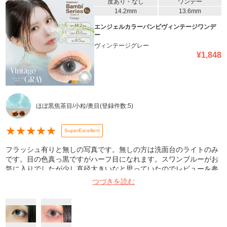
度あり・なし
ワンデー
14.2mm
13.6mm
エンジェルカラーバンビヴィンテージワンデ
ー
ヴィンテージグレー
¥
1,848
ほぼ黒焦茶目/小粒/奥目
(登録件数:
5
)
★
★
★
★
★
SuperExcellent
フラッシュ有りと無しの写真です。無しの方は洗面台のライトのみ
です。目の色真っ黒ですがハーフ目になれます。スワンブルーがお
気に入りでしたが少し直径大きいなと思っていたのでレビューを参
考にこちらを購入しました。縁がボケてるのでナチュラルに盛れて
つづきを読む
最高です。次は30枚入りを買おうと思います♪