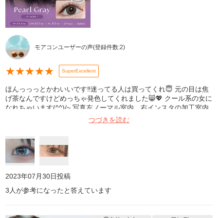
モアコンユーザーの声
(登録件数:
2
)
★
★
★
★
★
SuperExcellent
ほんっっっとかわいいです‼️迷ってる人は買ってくれ😇 元の目は焦
げ茶なんですけどめっちゃ発色してくれました😸💖 クール系の女に
なれちゃいます(^^)/~ 写真左ノーマル室内、右インスタの加工室内
です❕ぜひご参考に〜 汗でメイクぐちゃぐちゃだけど許してちゃむ
つづきを読む
💦
2023年07月30日
投稿
3
人が参考になったと答えています