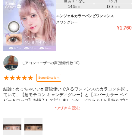
度あり・なし
1ヶ月
14.5mm
13.8mm
エンジェルカラーバンビワンマンス
スワングレー
¥
1,760
モアコンユーザーの声
(登録件数:
10
)
★
★
★
★
★
SuperExcellent
結論 : めっちゃいい❣️ 普段使いできるワンマンスのカラコンを探し
ていて、【超モテコン キャンディグレー】と【エバーカラー ベイ
ビードロップ】を購入して試しましたが、どちらも1ヶ月持たずに
捨てました💧(モテコンは2日目辺りで乾燥が気になる・エバーカラ
つづきを読む
ーは1週間持ったかな？くらい) 使い始めて1週間経ちましたが、問
題無く使えてます！ レンズが少しやわらかめです！ 乾燥とかはそ
んなに気になりません目薬させば全然気にならないくらいで使えま
す◎ 商品画像見たらちょっと派手かなーって思ったけどいい感じの
発色で毎日付けてます🎶 1枚目→ノーマルインカメ、2枚目