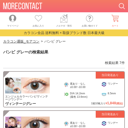
マイページ
お気に入り
メルマガ・割引
お買い物ガイド
カート
カラコン全品 送料無料 × 取扱ブランド数 日本最大級
カラコン通販_モアコン
バンビ グレー
バンビ グレー
の検索結果
検索結果
7
件
当日発送あり
度あり・なし
ワンデー
±0.00
~
-10.00
DIA
14.2mm
8.5mm
エンジェルカラーバンビヴィンテ
(着色
13.6mm
)
ージワンデー
1,848
ヴィンテージグレー
1
箱
10
枚入り
¥
(税込)
当日発送あり
度あり・なし
ワンデー
±0.00
~
-10.00