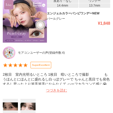
たので、迷ってる方ぜひ買ってみて下さい虜になります👍👍👍
度あり・なし
ワンデー
14.4mm
13.7mm
エンジェルカラーバンビワンデーNEW
パールグレー
¥
1,848
モアコンユーザーの声
(登録件数:
4
)
★
★
★
★
★
SuperExcellent
2枚目 室内光明るいところ 1枚目 暗いところで撮影 も
うほんとにほんとに盛れるし白っぽグレーで ちゃんと黒目でも発色
するし思ったより派手派手にならなくて ハーフカラコンて感じ😭
😭😭😭 もうこれがないと生きていけないレベル😵‍💫フラッシュでも
つづきを読む
可愛い