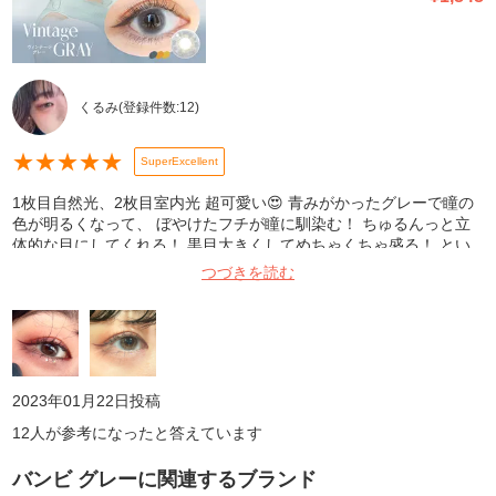
くるみ
(登録件数:
12
)
★
★
★
★
★
SuperExcellent
1枚目自然光、2枚目室内光 超可愛い😍 青みがかったグレーで瞳の
色が明るくなって、 ぼやけたフチが瞳に馴染む！ ちゅるんっと立
体的な目にしてくれる！ 黒目大きくしてめちゃくちゃ盛る！ とい
うよりは、 ナチュラルだけど若干イメチェン！ 透明感爆上げ！っ
つづきを読む
て感じ！
2023年01月22日
投稿
12
人が参考になったと答えています
バンビ グレー
に関連するブランド