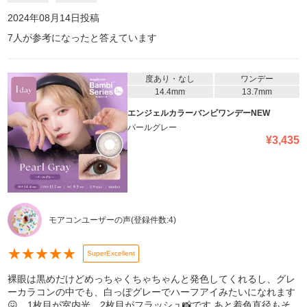
2024年08月14日
投稿
7
人が参考になったと答えています
度あり・なし
ワンデー
14.4mm
13.7mm
エンジェルカラーバンビワンデーNEW
パールグレー
¥
3,435
モアコンユーザーの声
(登録件数:
4
)
★
★
★
★
★
SuperExcellent
裸眼は黒めだけどめっちゃくちゃちゃんと発色してくれるし、グレ
ーカラコンの中でも、白っぽグレーでハーフアイみたいになれます
😖 1枚目が室内光、2枚目がフラッシュ📸です あと着色直径もそ