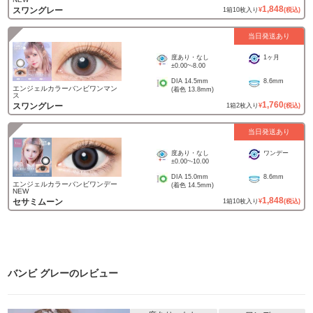
1,848
スワングレー
1
箱
10
枚入り
¥
(税込)
当日発送あり
度あり・なし
1ヶ月
±0.00
~
-8.00
DIA
14.5mm
8.6mm
エンジェルカラーバンビワンマン
(着色
13.8mm
)
ス
1,760
スワングレー
1
箱
2
枚入り
¥
(税込)
当日発送あり
度あり・なし
ワンデー
±0.00
~
-10.00
DIA
15.0mm
8.6mm
エンジェルカラーバンビワンデー
(着色
14.5mm
)
NEW
1,848
セサミムーン
1
箱
10
枚入り
¥
(税込)
バンビ グレー
のレビュー