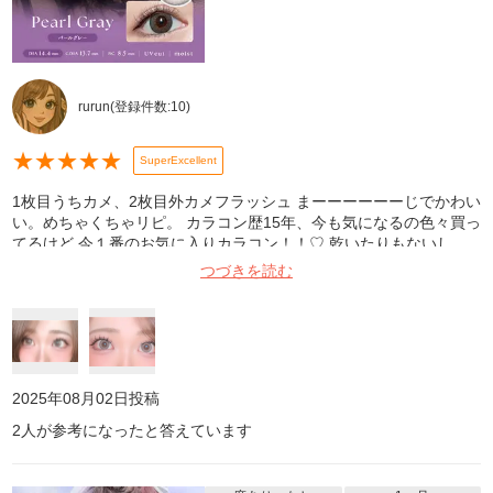
rurun
(登録件数:
10
)
★
★
★
★
★
SuperExcellent
1枚目うちカメ、2枚目外カメフラッシュ まーーーーーーじでかわい
い。めちゃくちゃリピ。 カラコン歴15年、今も気になるの色々買っ
てるけど 今１番のお気に入りカラコン！！♡ 乾いたりもないし、
発色も綺麗だし ずっとがっつり縁が好きだったけど27歳になって合
つづきを読む
わなくなって来たので細縁にシフトチェンジしました！ 薄め細めの
縁なのにめっちゃ盛れるし本当最高。 グレージュ系だし中にベージ
ュカラーが入ってるからイエベにも馴染む！！！ 綺麗で可愛いすぎ
る！！！ ちゅるんでかーーーわいいーーー！！！！！！！！
2025年08月02日
投稿
2
人が参考になったと答えています