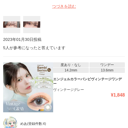
です！！ 着け心地も違和感も何もなく文句なしって感じです！ こ
つづきを読む
れからリピして愛用します！！！！♡
2023年01月30日
投稿
5
人が参考になったと答えています
度あり・なし
ワンデー
14.2mm
13.6mm
エンジェルカラーバンビヴィンテージワンデ
ー
ヴィンテージグレー
¥
1,848
めあ
(登録件数:
4
)