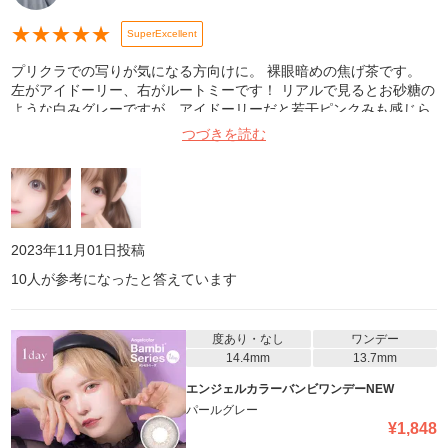
★
★
★
★
★
SuperExcellent
プリクラでの写りが気になる方向けに。 裸眼暗めの焦げ茶です。
左がアイドーリー、右がルートミーです！ リアルで見るとお砂糖の
ような白みグレーですが、アイドーリーだと若干ピンクみも感じら
れるグレー、ルートミーだとハイライトが入ってるかのようなうる
つづきを読む
っとしたグレーになります！ メイク濃いめの方におすすめです！
今度ノマカメでの発色レポを投稿します。
2023年11月01日
投稿
10
人が参考になったと答えています
度あり・なし
ワンデー
14.4mm
13.7mm
エンジェルカラーバンビワンデーNEW
パールグレー
¥
1,848