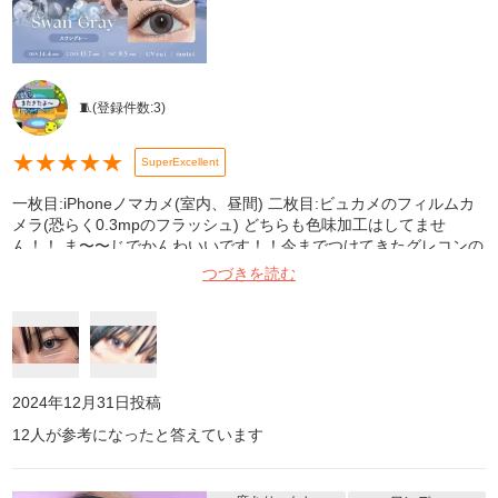
🧵
(登録件数:
3
)
★
★
★
★
★
SuperExcellent
一枚目:iPhoneノマカメ(室内、昼間) 二枚目:ビュカメのフィルムカ
メラ(恐らく0.3mpのフラッシュ) どちらも色味加工はしてませ
ん！！ ま〜〜じでかんわいいです！！今までつけてきたグレコンの
中で1可愛いですね…… •青っぽすぎず、きれーにグレーど真ん中っ
つづきを読む
て感じの色です。スモーキーなメイクを合わせるとつよつよな女の
子になれるし、逆にピンクやブラウンなどのちょっと甘いメイクを
合わせると一気にドール感が出てくれる優秀グレーです！！友だち
にも「お人形さんみたいなカラコンだね」とお褒めいただきました
💪 •サイズ感はちょうどよくて、大きすぎず小さすぎず👍 縁が絶妙
で、綺麗に瞳を強調してくれる感じなのがとってもお気に入りです
2024年12月31日
投稿
🫶 •個人的に二枚目のようにフラッシュなどの光源の近くで撮ると
12
人が参考になったと答えています
白っぽく色が抜けるのが現実離れしたかわいさが出るところが気に
入ってるので、よくフラッシュで写真撮る方や、二次元っぽい写り
にしてみたい方おすすめです〜〜！！！ 着け心地も特に問題なかっ