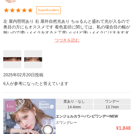
★
★
★
★
★
SuperExcellent
左 屋内照明あり 右 屋外自然光あり ちゅるんと盛れて光が入るので
奥目の方にもオススメです 着色直径に関しては、私の場合目の幅が
狭いので濃いメイクをすると丁度いいけど薄いメイクには大きすぎ
る…って感じでした グレーで色んなメイクに合わせやすいのも良
つづきを読む
い！ 遊びに行った際18時間程つけていましたが乾燥しなくて着け心
地も良かったです最高 バンビシリーズハズレない、スワンブルーか
らリピしてます
2025年02月20日
投稿
6
人が参考になったと答えています
度あり・なし
ワンデー
14.4mm
13.7mm
エンジェルカラーバンビワンデーNEW
スワングレー
¥
1,848