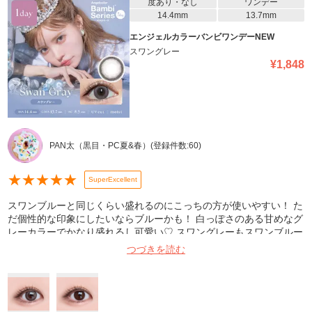
度あり・なし
ワンデー
14.4mm
13.7mm
エンジェルカラーバンビワンデーNEW
スワングレー
¥
1,848
PAN太（黒目・PC夏&春）
(登録件数:
60
)
★
★
★
★
★
SuperExcellent
スワンブルーと同じくらい盛れるのにこっちの方が使いやすい！ た
だ個性的な印象にしたいならブルーかも！ 白っぽさのある甘めなグ
レーカラーでかなり盛れるし可愛い♡ スワングレーもスワンブルー
もしっかりカラーなのに なんでこんなに馴染むんだろう？って不思
つづきを読む
議に思います…！ #商品提供