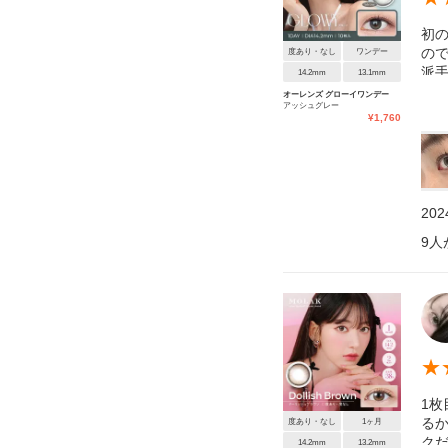
初
の
度あり・なし
ワンデー
派
14.2mm
13.1mm
で
オーレンズ グローイワンデー
アッシュグレー
¥
1,760
20
9
人
★
1
る
度あり・なし
1ヶ月
ク
14.2mm
13.2mm