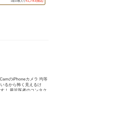
1,793
1
箱
10
枚入り
¥
(税込)
mのiPhoneカメラ 均等
ているから怖く見えるけ
す！ 最近医者のコンタク
ゴロとかはしないので着け