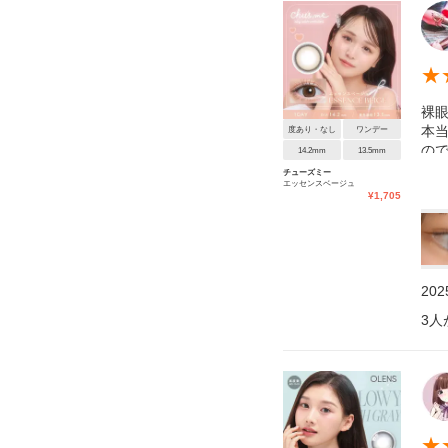
★
裸眼
本
度あり・なし
ワンデー
ので
14.2mm
13.5mm
チューズミー
エッセンスベージュ
¥
1,705
20
3
人
★