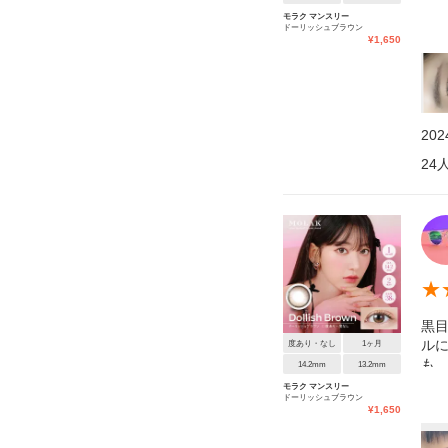
た
モラク マンスリー
ドーリッシュブラウン
に
¥
1,650
な
20
24
★
黒
ル
度あり・なし
1ヶ月
も
14.2mm
13.2mm
す
モラク マンスリー
ドーリッシュブラウン
左:
¥
1,650