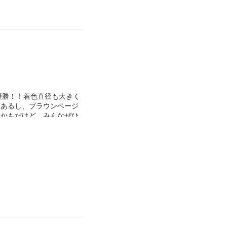
大優勝！！着色直径も大きく
もあるし、ブラウンベージ
いかもだけど、みんなぜひ