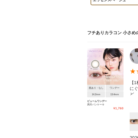
エッセンスベージュ
フチありカラコン 小さめ
★
【1
に
度あり・なし
ワンデー
ど、
14.2mm
13.4mm
ト
ビュームワンデー
満月パンケーキ
心
¥
1,760
20