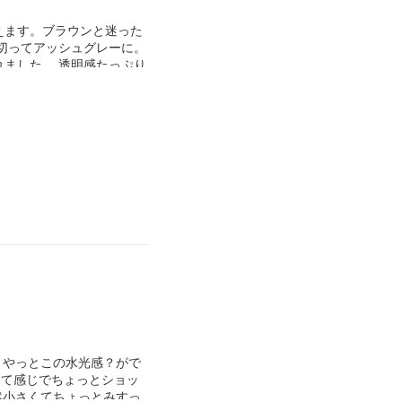
えます。ブラウンと迷った
い切ってアッシュグレーに。
れました。 透明感たっぷり
思いました。
、やっとこの水光感？がで
って感じでちょっとショッ
然小さくてちょっとみすっ