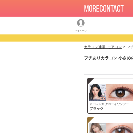
マイページ
カラコン通販_モアコン
フ
フチありカラコン 小さめ
オーレンズ グローイワンデー
ブラック