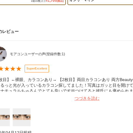
オンリーマイン
1,705
1
箱
10
枚入り
¥
(税込)
のレビュー
モアコンユーザーの声
(登録件数:
1
)
★
★
★
★
SuperExcellent
枚目】←裸眼、カラコンあり→ 【2枚目】両目カラコンあり 両方BeautyCa
ぐるっと光が入っているカラコン探してました！写真はガッと目を開け
ナチュラルちゅるんでとても良いです🫶つけてると彼氏にも褒められま
も乾くくらいドライアイがひどいからこれもちょっぴり乾くけど、ゴロ
つづきを読む
地は良いです！買うべき！リピします
26年04月12日
投稿