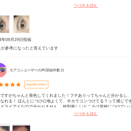
かもーーー、でも小粒目の人でも似合うってことだし、ナチュラルに目
つづきを読む
入る人は気にいると思う‼️私みたいに目が大きめで、大きさ大きくなって
いかもな
24年09月29日
投稿
人が参考になったと答えています
モアコンユーザーの声
(登録件数:
2
)
★
★
★
★
SuperExcellent
目ですがちゃんと発色してくれました！フチありってちゃんと分かるし
になれる！ ほんとにつけ心地よくて、今カラコンつけてる？って感じで
。ドライアイなので分かりません。 校則厳しいところは学校につけてい
。目合わせたらしっかりカラコン！って感じ。遊びやバイトにはつけて
つづきを読む
BeautyPlus(屋外) 右:インスタエフェクト(屋外)