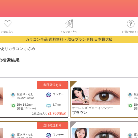
お気に入り
メルマガ・割引
お買い物ガイ
カラコン全品 送料無料 × 取扱ブランド数 日本最大級
チありカラコン 小さめ
の検索結果
当日発送あり
度あり・なし
ワンデー
度
±0.00
~
-10.00
±0
DIA
14.2mm
8.7mm
DI
オーレンズ グローイワンデー
(着色
13.1mm
)
(
ブラウン
1,760
1
箱
10
枚入り
¥
(税込)
当日発送あり
度あり・なし
ワンデー
度