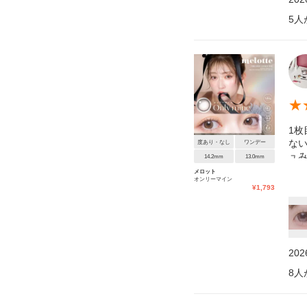
5
人
★
1枚
な
度あり・なし
ワンデー
ュ
14.2mm
13.0mm
ぜ
メロット
オンリーマイン
¥
1,793
20
8
人