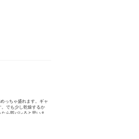
に光はいってくれるから気
欲しい！ってひとは向いて
、めっちゃ盛れます。ギャ
す。でも少し乾燥するか
ったら即バレると思いま
いけます！