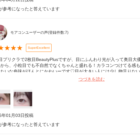
が参考になったと答えています
モアコンユーザーの声
(登録件数:
7
)
★
★
★
★
SuperExcellent
目プリクラで2枚目BeautyPlusですが、目にふんわり光が入って奥目
いから、小粒目でも不自然でなくちゃんと盛れる！カラコンつけてる感
みたいな色味がほんとにかわいーです♡目が大きい人には少し物足りな
ひ買ってください！ゴロゴロ感はあんまりないかな
つづきを読む
26年01月03日
投稿
が参考になったと答えています