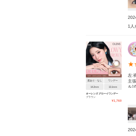
20
1
人
★
左:
主
度あり・なし
ワンデー
を
14.2mm
13.1mm
も
オーレンズ グローイワンデー
ブラウン
り
¥
1,760
か
し
20