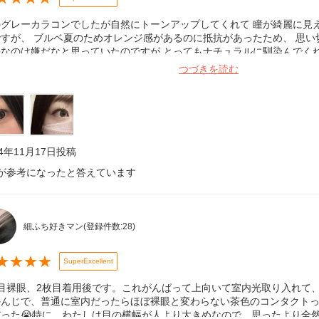
のグレーカラコンでしたが自然にトーンアップしてくれて 瞳が綺麗に見
ですが、 ブルベ夏のためオレンジ感があるのに抵抗があったため、 思
手なのは嫌だなと思っていたのですが とってもナチュラルに馴染んでく
、ブルベ夏の暗髪にぴったりです。 アッシュとグレーの比率が完璧だと
つづきを読む
24年11月17日
投稿
が参考になったと答えています
細ふち好きマン
(登録件数:
28
)
★
★
★
★
SuperExcellent
枚目裸眼、2枚目着用後です。これがんばって上向いて室内光取り入れて
かんじで、普通に室内だったらほぼ裸眼と変わらない茶色のコンタクト
だった😭特に、わたしは目の横幅が人より大きめなので、思ったより全