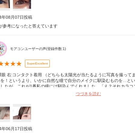
24年08月07日
投稿
が参考になったと答えています
モアコンユーザーの声
(登録件数:
1
)
★
★
★
★
SuperExcellent
裸眼 右:コンタクト着用 （どちらも太陽光が当たるように写真を撮って
張を！というより、いかに自然な瞳で自分のメイクに馴染むものを…と
試したが、これが1番私の瞳には馴染んでくれました。「え？それカラコ
言われるぐらいナチュラルですが、しっかり可愛い目もとにしてくれま
つづきを読む
感じられず、1日着けていてもゴロゴロや眼の痛みなどを感じたことはあ
覚えてないぐらいなので、ナチュラルだけどちゃんと盛れるカラコンを
いカラコンです！！！
24年06月17日
投稿