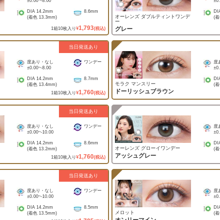
±0.00
~
-8.00
±0
DIA
14.2mm
8.6mm
DI
オーレンズ ダブルティントワンデ
(着色
13.3mm
)
(
ー
1,793
グレー
1
箱
10
枚入り
¥
(税込)
当日発送あり
度あり・なし
ワンデー
度
±0.00
~
-8.00
±0
DIA
14.2mm
8.7mm
DI
モラク マンスリー
(着色
13.4mm
)
(
ドーリッシュブラウン
1,760
1
箱
10
枚入り
¥
(税込)
当日発送あり
度あり・なし
ワンデー
度
±0.00
~
-10.00
±0
DIA
14.2mm
8.6mm
DI
オーレンズ グローイワンデー
(着色
13.2mm
)
(
アッシュグレー
1,760
1
箱
10
枚入り
¥
(税込)
当日発送あり
度あり・なし
ワンデー
度
±0.00
~
-10.00
±0
DIA
14.2mm
8.5mm
DI
メロット
(着色
13.5mm
)
(