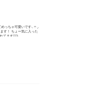
ゃ可愛いです⸜ ෆ‪ ‪⸝‍
ます！ ちょー気に入った
ます🙇‍♀️)