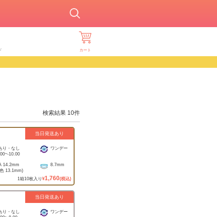
ド
カート
検索結果
10
件
当日発送あり
あり・なし
ワンデー
.00
~
-10.00
A
14.2mm
8.7mm
着色
13.1mm
)
1,760
1
箱
10
枚入り
¥
(税込)
当日発送あり
あり・なし
ワンデー