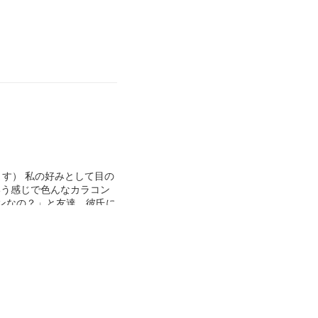
ます） 私の好みとして目の
いう感じで色んなカラコン
ンなの？」と友達、彼氏に
す。着用心地は乾燥はあま
りません。リピ何回してる
お探しの方はぜひ試して欲